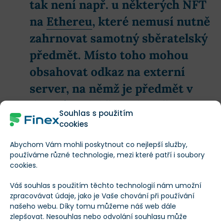
tak není např. u některých NFT
na
Ethereu
, které nemusí nutně
zahrnovat samotný sběratelský
předmět. Místo toho mohou
obsahovat odkaz na externí
server, na němž je předmět v
datové podobě ve skutečnosti
Souhlas s použitím
uložen.
cookies
Abychom Vám mohli poskytnout co nejlepší služby,
používáme různé technologie, mezi které patří i soubory
Ordinals okamžitě vyvolal nové debaty a otázky
cookies.
ohledně
hlavního účelu bitcoinové sítě
. Podle
Váš souhlas s použitím těchto technologií nám umožní
některých projekt otevřel Pandořinu skříňku hrozeb
zpracovávat údaje, jako je Vaše chování při používání
našeho webu. Díky tomu můžeme náš web dále
pro bitcoinovou síť. Bitcoineři se obávají
malware
zlepšovat. Nesouhlas nebo odvolání souhlasu může