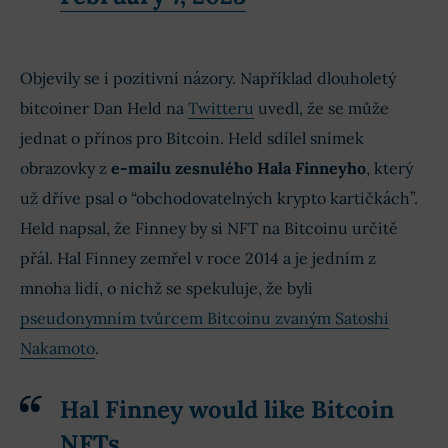
Objevily se i pozitivní názory. Například dlouholetý
bitcoiner Dan Held na
Twitteru
uvedl, že se může
jednat o přínos pro Bitcoin. Held sdílel snímek
obrazovky z
e-mailu zesnulého Hala Finneyho
, který
už dříve psal o “obchodovatelných krypto kartičkách”.
Held napsal, že Finney by si NFT na Bitcoinu určitě
přál. Hal Finney zemřel v roce 2014 a je jedním z
mnoha lidí, o nichž se spekuluje, že byli
pseudonymním tvůrcem Bitcoinu zvaným Satoshi
Nakamoto
.
Hal Finney would like Bitcoin
NFTs.