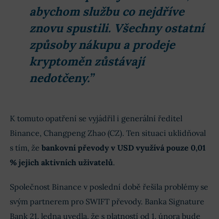
abychom službu co nejdříve
znovu spustili. Všechny ostatní
způsoby nákupu a prodeje
kryptoměn zůstávají
nedotčeny.”
K tomuto opatření se vyjádřil i generální ředitel
Binance, Changpeng Zhao (CZ). Ten situaci uklidňoval
s tím, že
bankovní převody v USD využívá pouze 0,01
% jejich aktivních uživatelů
.
Společnost Binance v poslední době řešila problémy se
svým partnerem pro SWIFT převody. Banka Signature
Bank 21. ledna uvedla, že s platností od 1. února bude