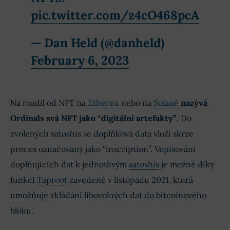
pic.twitter.com/z4cO468pcA
— Dan Held (@danheld)
February 6, 2023
Na rozdíl od NFT na
Ethereu
nebo na
Solaně
nazývá
Ordinals svá NFT jako “digitální artefakty”
. Do
zvolených satoshis se doplňková data vloží skrze
proces označovaný jako “inscription”. Vepisování
doplňujících dat k jednotlivým
satoshis
je možné díky
funkci
Taproot
zavedené v listopadu 2021, která
umožňuje vkládání libovolných dat do bitcoinového
bloku.