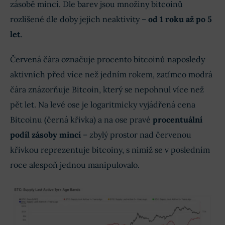
zásobě mincí. Dle barev jsou množiny bitcoinů
rozlišené dle doby jejich neaktivity –
od 1 roku až po 5
let
.
Červená čára označuje procento bitcoinů naposledy
aktivních před více než jedním rokem, zatímco modrá
čára znázorňuje Bitcoin, který se nepohnul více než
pět let. Na levé ose je logaritmicky vyjádřená cena
Bitcoinu (černá křivka) a na ose pravé
procentuální
podíl zásoby mincí
– zbylý prostor nad červenou
křivkou reprezentuje bitcoiny, s nimiž se v posledním
roce alespoň jednou manipulovalo.