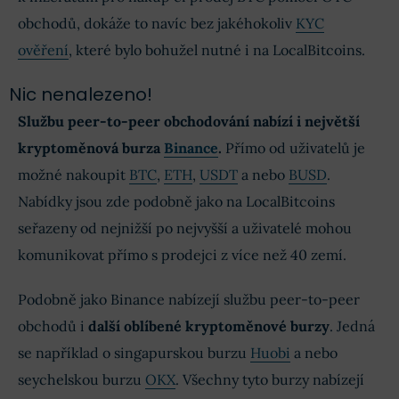
obchodů, dokáže to navíc bez jakéhokoliv
KYC
ověření
, které bylo bohužel nutné i na LocalBitcoins.
Nic nenalezeno!
Službu peer-to-peer obchodování nabízí i největší
kryptoměnová burza
Binance
.
Přímo od uživatelů je
možné nakoupit
BTC
,
ETH
,
USDT
a nebo
BUSD
.
Nabídky jsou zde podobně jako na LocalBitcoins
seřazeny od nejnižší po nejvyšší a uživatelé mohou
komunikovat přímo s prodejci z více než 40 zemí.
Podobně jako Binance nabízejí službu peer-to-peer
obchodů i
další oblíbené kryptoměnové burzy
. Jedná
se například o singapurskou burzu
Huobi
a nebo
seychelskou burzu
OKX
. Všechny tyto burzy nabízejí