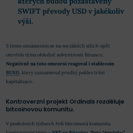
kterých budou pozastaveny
SWIFT převody USD v jakékoliv
výši.
S tímto oznámením se na sociálních sítích opět
otevřelo téma ohledně solventnosti Binance.
Negativně na toto omezení reagoval i stablecoin
BUSD
, který zaznamenal prudký pokles tržní
kapitalizace.
Kontroverzní projekt Ordinals rozděluje
bitcoinovou komunitu.
V posledních týdnech řeší bitcoinová komunita
kontroverzní téma –
NFT
na
Bitcoinu
.
Tuto “novinku”