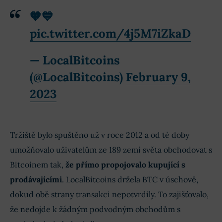
🧡💙
pic.twitter.com/4j5M7iZkaD
— LocalBitcoins
(@LocalBitcoins)
February 9,
2023
Tržiště bylo spuštěno už v roce 2012 a od té doby
umožňovalo uživatelům ze 189 zemí světa obchodovat s
Bitcoinem tak,
že přímo propojovalo kupující s
prodávajícími
. LocalBitcoins držela BTC v úschově,
dokud obě strany transakci nepotvrdily. To zajišťovalo,
že nedojde k žádným podvodným obchodům s