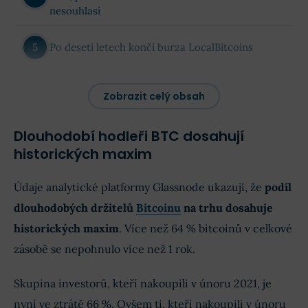
nesouhlasí
Po deseti letech končí burza LocalBitcoins
Závěr k aktuální situaci
Zobrazit celý obsah
Dlouhodobí hodleři BTC dosahují
historických maxim
Údaje analytické platformy Glassnode ukazují, že
podíl
dlouhodobých držitelů
Bitcoinu
na trhu dosahuje
historických maxim
. Více než 64 % bitcoinů v celkové
zásobě se nepohnulo více než 1 rok.
Skupina investorů, kteří nakoupili v únoru 2021, je
nyní ve ztrátě 66 %. Ovšem ti, kteří nakoupili v únoru