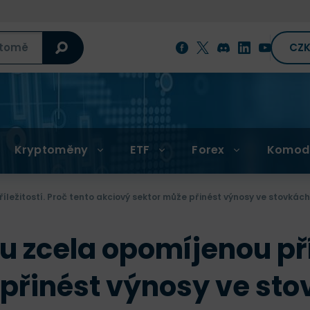
CZ
Kryptoměny
ETF
Forex
Komod
říležitostí. Proč tento akciový sektor může přinést výnosy ve stovkác
ou zcela opomíjenou pří
přinést výnosy ve st