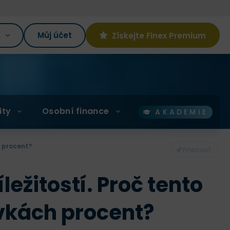
K
Můj účet
Získejte Finex Premium
ity
Osobní finance
AKADEMIE
h procent?
ležitostí. Proč tento
ovkách procent?