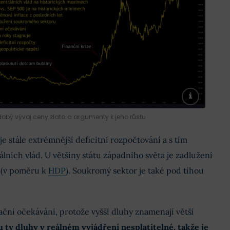
obý vývoj ceny zlata a argumenty k jeho růstu
e stále extrémnější deficitní rozpočtování a s tím
álních vlád. U většiny státu západního světa je zadlužení
 (v poměru k
HDP
).
Soukromý sektor je také pod tíhou
flační očekávání, protože vyšší dluhy znamenají větší
u ty dluhy v reálném vyjádření nesplatitelné, takže je