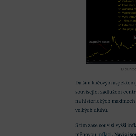
Dlouhod
Dalším klíčovým aspektem j
související zadlužení centr
na historických maximech
velkých dluhů.
S tím zase souvisí vyšší in
měnovou
inflaci
.
Navíc jso