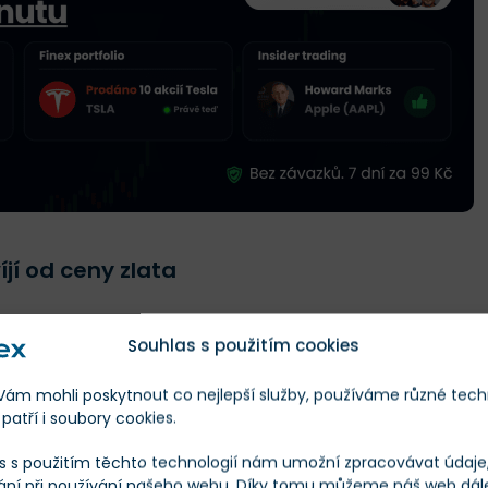
íjí od ceny zlata
posilovat, když neposiluje zlato. Těžba zlata je logicky
Souhlas s použitím cookies
, takže se fundament těchto společností odvíjí od tržního
musíme ujasnit, jak na tom trh se zlatem vlastně je.
m mohli poskytnout co nejlepší služby, používáme různé tech
patří i soubory cookies.
POZNÁMKA
s s použitím těchto technologií nám umožní zpracovávat údaje, 
ání při používání našeho webu. Díky tomu můžeme náš web dál