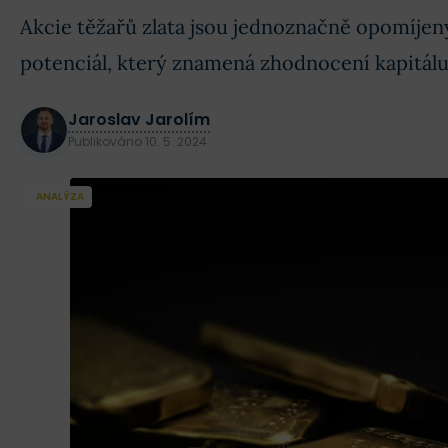
Akcie těžařů zlata jsou jednoznačně opomíjen
potenciál, který znamená zhodnocení kapitálu
Jaroslav Jarolím
Publikováno
10. 5. 2024
ANALÝZA