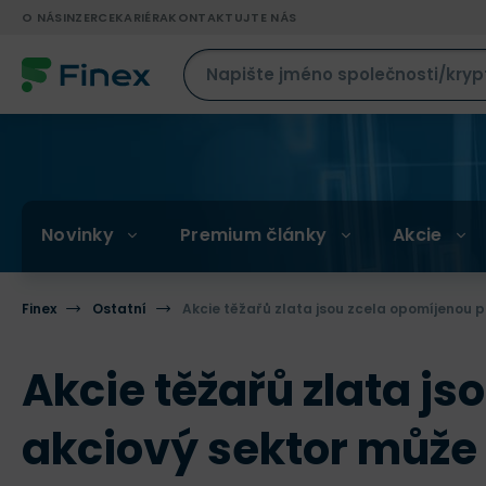
O NÁS
INZERCE
KARIÉRA
KONTAKTUJTE NÁS
Novinky
Premium články
Akcie
Finex
Ostatní
Akcie těžařů zlata jsou zcela opomíjenou p
Akcie těžařů zlata js
akciový sektor může 