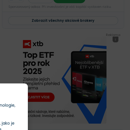
Sponzorovaný odkaz. Při investování je váš kapitál vystaven riziku.
Zobrazit všechny akciové brokery
Reklama
i
nologie,
jako je
e