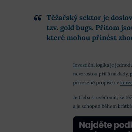
Těžařský sektor je doslov
tzv. gold bugs. Přitom jso
které mohou přinést zhod
Investiční
logika je jednod
nevzrostou příliš náklady,
přirozeně propíše i v
kurze
Je třeba si uvědomit, že těž
a je schopen během krátké 