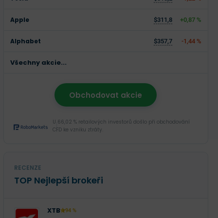
Apple
$311,8
+0,87 %
Alphabet
$357,7
-1,44 %
Všechny akcie...
Obchodovat akcie
U 66,02 % retailových investorů došlo při obchodování
CFD ke vzniku ztráty.
RECENZE
TOP Nejlepší brokeři
XTB
94 %