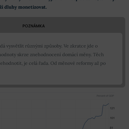
aží dluhy monetizovat.
POZNÁMKA
á vysvětlit různými způsoby. Ve zkratce jde o
é hodnoty skrze znehodnocení domácí měny. Těch
ehodnotit, je celá řada. Od měnové reformy až po