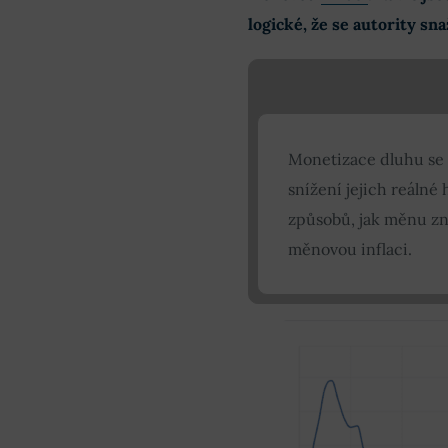
logické, že se autority sn
Monetizace dluhu se d
snížení jejich reáln
způsobů, jak měnu zn
měnovou inflaci.