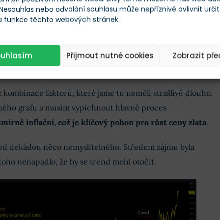
 Nesouhlas nebo odvolání souhlasu může nepříznivě ovlivnit urči
 a funkce těchto webových stránek.
m jsem napsal
analýzu na trh se zlatem
a čtenost byla
mým analýzám na akcie. Můžeme to brát jako důkaz,
řád příliš nezajímá.
ouhlasím
Přijmout nutné cookies
Zobrazit př
 z kombinace faktorů, které jsme tu neměli strašlivě dlouho.
eného grafu a musím vypíchnout hlavně proces
smírně inflační, což je klíčový pohon pro růst ceny zlata
.
před dekádou něco nemyslitelného. Středem zájmu byla
ikoho nenapadlo, že by se trend mohl otočit.