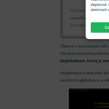
zlepšovat.
vlastnosti
Před více jak měsíce
zanedbatelná oproti 
že o zlato se retail po
S
Zlato se v současnosti těší
Vše jsem shrnul do přilož
deglobalizace, který je ne
Deglobalizace byla ještě 
desítky let globalizace a n