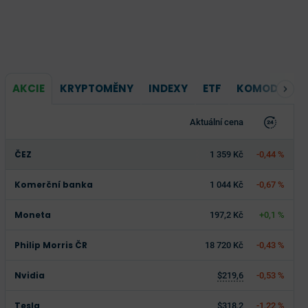
AKCIE
KRYPTOMĚNY
INDEXY
ETF
KOMODITY
Aktuální cena
ČEZ
1 359 Kč
-0,44 %
Komerční banka
1 044 Kč
-0,67 %
Moneta
197,2 Kč
+0,1 %
Philip Morris ČR
18 720 Kč
-0,43 %
Nvidia
$219,6
-0,53 %
Tesla
$318,2
-1,22 %