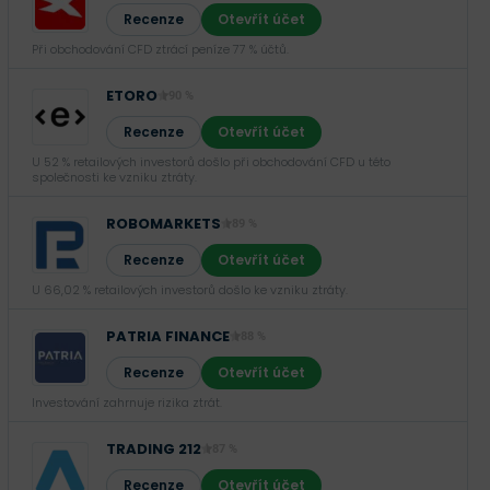
Recenze
Otevřít účet
Při obchodování CFD ztrácí peníze 77 % účtů.
ETORO
90 %
Recenze
Otevřít účet
U 52 % retailových investorů došlo při obchodování CFD u této
společnosti ke vzniku ztráty.
ROBOMARKETS
89 %
Recenze
Otevřít účet
U 66,02 % retailových investorů došlo ke vzniku ztráty.
PATRIA FINANCE
88 %
Recenze
Otevřít účet
Investování zahrnuje rizika ztrát.‎
TRADING 212
87 %
Recenze
Otevřít účet