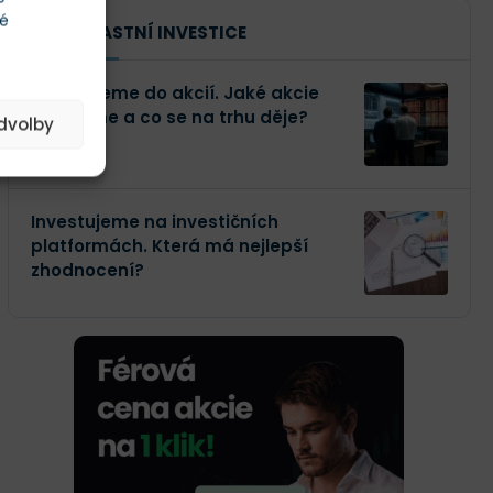
té
NAŠE VLASTNÍ INVESTICE
Investujeme do akcií. Jaké akcie
kupujeme a co se na trhu děje?
edvolby
Investujeme na investičních
platformách. Která má nejlepší
zhodnocení?