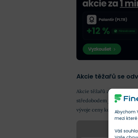
Akcie těžařů se odv
Akcie těžařů zlata nemohou 
středobodem jejich byznysu
vývoje ceny kovu. Proto si 
Abychom Vá
mezi které 
Váš souhla
Vaše chov