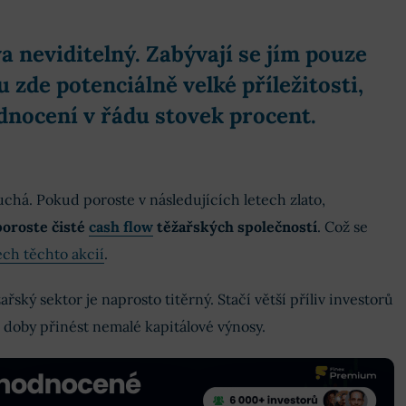
a neviditelný. Zabývají se jím pouze
u zde potenciálně velké příležitosti,
nocení v řádu stovek procent.
uchá. Pokud poroste v následujících letech zlato,
poroste čisté
cash flow
těžařských společností
. Což se
ch těchto akcií
.
ařský sektor je naprosto titěrný. Stačí větší příliv investorů
doby přinést nemalé kapitálové výnosy.