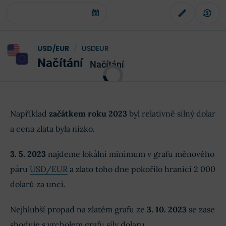
USD/EUR
/
USDEUR
Načítání
Načítání
Například
začátkem roku 2023
byl relativně silný dolar
a cena zlata byla nízko.
3. 5. 2023
najdeme lokální minimum v grafu měnového
páru
USD/EUR
a zlato toho dne pokořilo hranici 2 000
dolarů za unci.
Nejhlubší propad na zlatém grafu ze
3. 10. 2023
se zase
shoduje s vrcholem grafu síly dolaru.