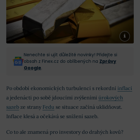
Nenechte si ujít důležité novinky! Přidejte si
obsah z Finex.cz do oblíbených na
Zprávy
Google
.
Po období ekonomických turbulencí s rekordní
inflací
a jedenácti po sobě jdoucími zvýšeními
úrokových
sazeb
ze strany
Fedu
se situace začíná uklidňovat.
Inflace klesá a očekává se snížení sazeb.
Co to ale znamená pro investory do drahých kovů?