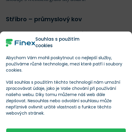
Stříbro – průmyslový kov
Stříbro
může být v některých scénářích lepší investicí
Souhlas s použitím
než zlato, a to především
díky svému průmyslovému
cookies
využití
.
Abychom Vám mohli poskytnout co nejlepší služby,
používáme různé technologie, mezi které patří i soubory
Stříbro se používá v elektronice, solární energetice,
cookies.
automobilovém průmyslu (elektromobily) a
Váš souhlas s použitím těchto technologií nám umožní
zdravotnictví.
zpracovávat údaje, jako je Vaše chování při používání
našeho webu. Díky tomu můžeme náš web dále
zlepšovat. Nesouhlas nebo odvolání souhlasu může
Vývoj ceny stříbra od začátku roku 2023
nepříznivě ovlivnit určité vlastnosti a funkce těchto
webových stránek.