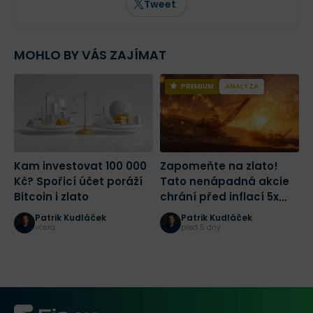
Tweet
MOHLO BY VÁS ZAJÍMAT
PREMIUM
ANALÝZA
Kam investovat 100 000
Zapomeňte na zlato!
P
Kč? Spořicí účet poráží
Tato nenápadná akcie
n
Bitcoin i zlato
chrání před inflací 5x
A
lépe a navíc vám vyplatí
i
Patrik Kudláček
Patrik Kudláček
tučnou dividendu
B
včera
před 5 dny