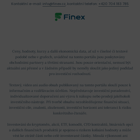
Kontaktní e-mail:
info@finex.cz
, kontaktní telefon:
+420 704 183 785
Ceny, hodnoty, kurzy a další ekonomická data, ať už v číselné či textové
podobě nebo v grafech, uváděné na tomto portálu jsou poskytovány
obchodními partnery a třetími stranami. Jsou pouze orientační, nemusí být
aktuální ani přesné a v žádném případě by neměly sloužit jako jediný podklad
pro investiční rozhodnutí.
Textový, video ani audio obsah publikovaný na tomto portálu slouží pouze k
informačním a vzdělávacím účelům. Nepředstavuje investiční poradenství,
individualizované doporučení ani výzvu k nákupu nebo prodeji jakéhokoli
investičního nástroje. Při tvorbě obsahu nezohledňujeme finanční situaci,
investiční cíle, znalosti, zkušenosti, investiční horizont ani toleranci k riziku
konkrétního čtenáře.
Investování do kryptoměn, akcií, ETF, komodit, CFD kontraktů, binárních opcí
a dalších finančních produktů je spojeno s rizikem kolísání hodnoty a může
vést ke ztrátě části nebo celé investované částky. Minulá výkonnost ani