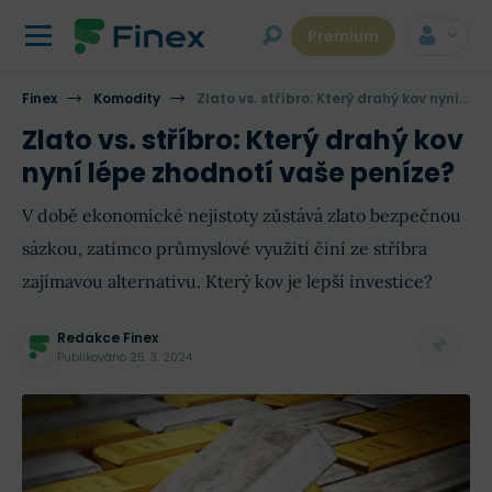
Premium
Finex
Komodity
Zlato vs. stříbro: Který drahý kov nyní lépe zhodnotí vaše peníze?
Zlato vs. stříbro: Který drahý kov
nyní lépe zhodnotí vaše peníze?
V době ekonomické nejistoty zůstává zlato bezpečnou
sázkou, zatímco průmyslové využití činí ze stříbra
zajímavou alternativu. Který kov je lepší investice?
Redakce Finex
Publikováno
25. 3. 2024