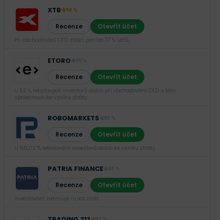
XTB
94 %
Recenze
Otevřít účet
Při obchodování CFD ztrácí peníze 77 % účtů.
ETORO
90 %
Recenze
Otevřít účet
U 52 % retailových investorů došlo při obchodování CFD u této
společnosti ke vzniku ztráty.
ROBOMARKETS
89 %
Recenze
Otevřít účet
U 66,02 % retailových investorů došlo ke vzniku ztráty.
PATRIA FINANCE
88 %
Recenze
Otevřít účet
Investování zahrnuje rizika ztrát.‎
TRADING 212
87 %