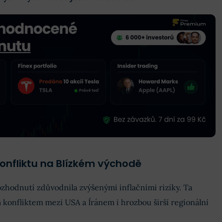
 konfliktu na Blízkém východě
zhodnutí zdůvodnila zvýšenými inflačními riziky. Ta
m konfliktem mezi USA a Íránem i hrozbou širší regionální