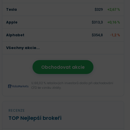
Tesla
$329
+2,67 %
Apple
$313,3
+0,16 %
Alphabet
$354,8
-1,2 %
Všechny akcie...
Obchodovat akcie
U 66,02 % retailových investorů došlo při obchodování
CFD ke vzniku ztráty.
RECENZE
TOP Nejlepší brokeři