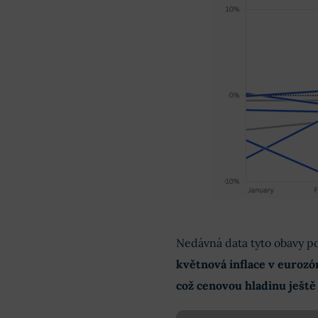
Nedávná data tyto obavy p
květnová inflace v eurozó
což cenovou hladinu ještě