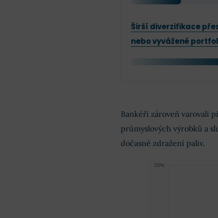
Širší diverzifikace př
nebo vyvážené portfol
Bankéři zároveň varovali p
průmyslových výrobků a služ
dočasné zdražení paliv.