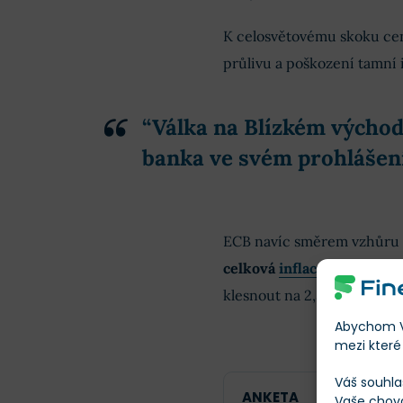
K celosvětovému skoku ce
průlivu a poškození tamní 
“Válka na Blízkém východě
banka ve svém prohlášení
ECB navíc směrem vzhůru u
celková
inflace
v eurozóně
klesnout na 2,3 % a o rok p
Abychom Vá
mezi které 
Váš souhla
ANKETA
Vaše chov