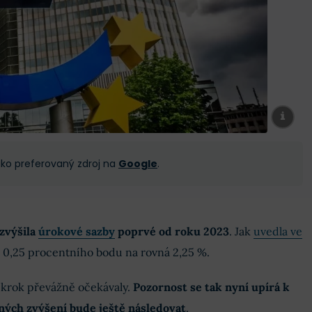
 jako preferovaný zdroj na
Google
.
zvýšila
úrokové sazby
poprvé od roku 2023
. Jak
uvedla ve
 o 0,25 procentního bodu na rovná 2,25 %.
 krok převážně očekávaly.
Pozornost se tak nyní upírá k
ných zvýšení bude ještě následovat
.