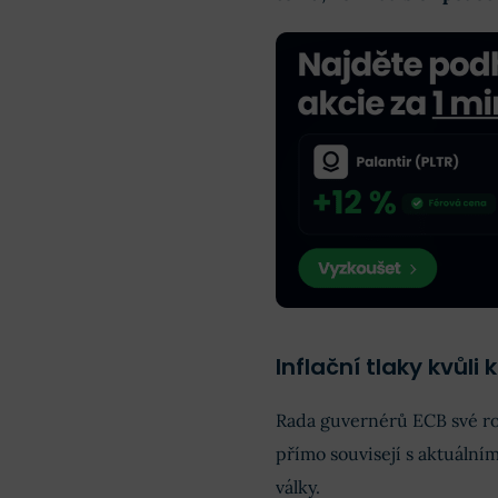
Inflační tlaky kvůli
Rada guvernérů ECB své ro
přímo souvisejí s aktuální
války.