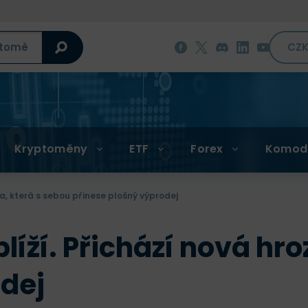
CZ
Kryptoměny
ETF
Forex
Komod
ba, která s sebou přinese plošný výprodej
blíží. Přichází nová hr
odej