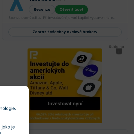
Recenze
Otevřít účet
Sponzorovaný odkaz. Při investování je váš kapitál vystaven riziku.
Zobrazit všechny akciové brokery
Reklama
i
nologie,
jako je
e