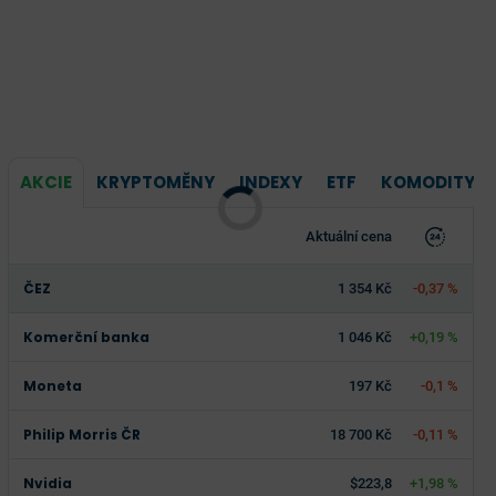
AKCIE
KRYPTOMĚNY
INDEXY
ETF
KOMODITY
Aktuální cena
ČEZ
1 354 Kč
-0,37 %
Komerční banka
1 046 Kč
+0,19 %
Moneta
197 Kč
-0,1 %
Philip Morris ČR
18 700 Kč
-0,11 %
Nvidia
$223,8
+1,98 %