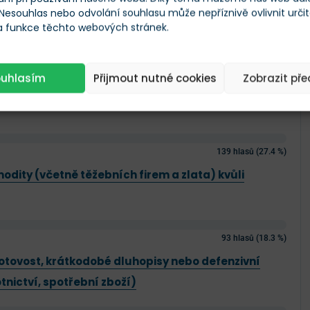
 Nesouhlas nebo odvolání souhlasu může nepříznivě ovlivnit urči
 a funkce těchto webových stránek.
největší potenciál pro své investice (kam
peníze)?
ouhlasím
Přijmout nutné cookies
Zobrazit př
teligence (Nvidia, širší tech sektor, AI-related
139 hlasů (27.4 %)
odity (včetně těžebních firem a zlata) kvůli
93 hlasů (18.3 %)
hotovost, krátkodobé dluhopisy nebo defenzivní
otnictví, spotřební zboží)