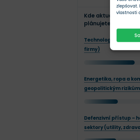
zlepšovat.
vlastnosti
Kde aktuálně vidíte 
plánujete přidávat 
S
Technologie a umělá in
firmy)
Energetika, ropa a kom
geopolitickým rizikům
Defenzivní přístup – 
sektory (utility, zdrav