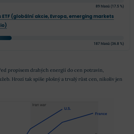
89 hlasů (17.5 %)
es ETF (globální akcie, Evropa, emerging markets
io)
187 hlasů (36.8 %)
řed propisem drahých energií do cen potravin,
eb. Hrozí tak spíše plošný a trvalý růst cen, nikoliv jen