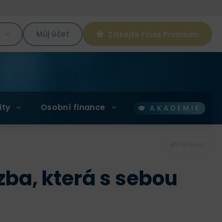
K
Můj účet
Získejte Finex Premium
ity
Osobní finance
AKADEMIE
ozba, která s sebou