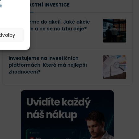
NAŠE VLASTNÍ INVESTICE
té
Investujeme do akcií. Jaké akcie
kupujeme a co se na trhu děje?
edvolby
Investujeme na investičních
platformách. Která má nejlepší
zhodnocení?