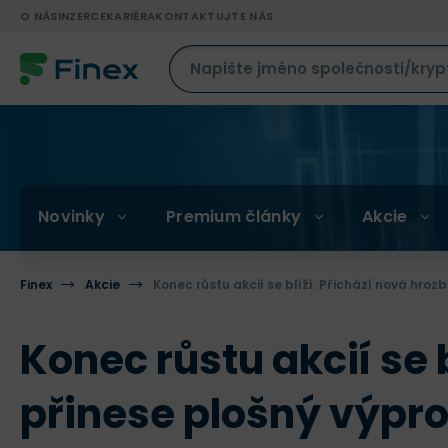
O NÁS
INZERCE
KARIÉRA
KONTAKTUJTE NÁS
Novinky
Premium články
Akcie
Finex
Akcie
Konec růstu akcií se blíží. Přichází nová hroz
Konec růstu akcií se 
přinese plošný výpr