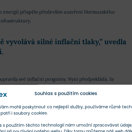
n energií přispělo především uzavření Hormuzského
infrastruktury.
 vyvolává silné inflační tlaky,” uvedla
.
pravila své inflační prognózy. Nyní předpokládá, že
 dosáhne letos v průměru 3 %
. V roce 2027 by měla
Souhlas s použitím cookies
ozději se vrátit k dvouprocentnímu cíli.
m mohli poskytnout co nejlepší služby, používáme různé tech
patří i soubory cookies.
s s použitím těchto technologií nám umožní zpracovávat údaje, 
Již hlasovalo 508 čtenářů
ání při používání našeho webu. Díky tomu můžeme náš web dál