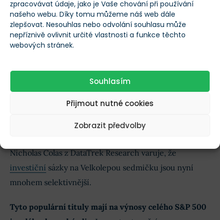
zpracovávat údaje, jako je Vaše chování při používání
našeho webu. Díky tomu můžeme náš web dále
Trh je na pohyby velkých technologických firem
zlepšovat. Nesouhlas nebo odvolání souhlasu může
extrémně citlivý. Když jejich
akcie
rostou nebo klesají,
nepříznivě ovlivnit určité vlastnosti a funkce těchto
webových stránek.
zbytek následuje.
Populární akcie v nebývalé 40% slevě.
Souhlasím
Proč je propad příležitostí pro
dlouhodobé investory
Přijmout nutné cookies
Zobrazit předvolby
Co to znamená pro běžného investora?
Nicholas Colas z DataTrek Research varuje, že
investiční
sázky na Velkolepou sedmičku jsou nyní
mnohem selektivnější.
Tyto populární tituly mají na výnosy celého S&P 500