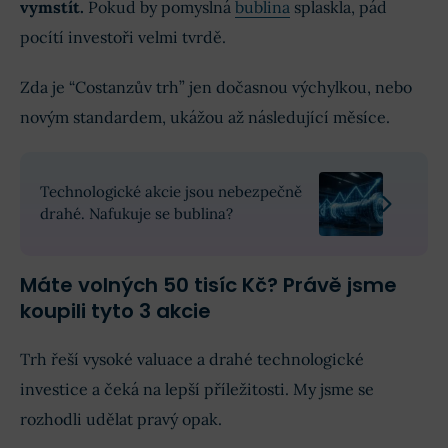
vymstít.
Pokud by pomyslná
bublina
splaskla, pád
pocítí investoři velmi tvrdě.
Zda je “Costanzův trh” jen dočasnou výchylkou, nebo
novým standardem, ukážou až následující měsíce.
Technologické akcie jsou nebezpečně
drahé. Nafukuje se bublina?
Máte volných 50 tisíc Kč? Právě jsme
koupili tyto 3 akcie
Trh řeší vysoké valuace a drahé technologické
investice a čeká na lepší příležitosti. My jsme se
rozhodli udělat pravý opak.