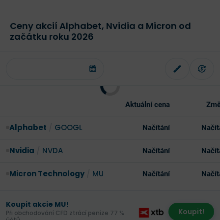
Ceny akcií Alphabet, Nvidia a Micron od
začátku roku 2026
Aktuální cena
Změ
Alphabet
/
GOOGL
Načítání
Načít
Nvidia
/
NVDA
Načítání
Načít
Micron Technology
/
MU
Načítání
Načít
Koupit akcie MU!
Koupit!
Při obchodování CFD ztrácí peníze 77 %
účtů.