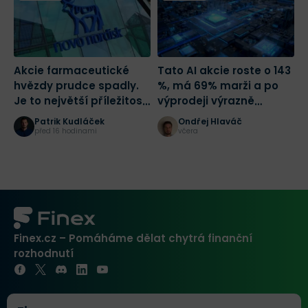
Akcie farmaceutické
Tato AI akcie roste o 143
C
hvězdy prudce spadly.
%, má 69% marži a po
T
Je to největší příležitost
výprodeji výrazně
tohoto desetiletí?
zlevnila
Patrik Kudláček
Ondřej Hlaváč
před 16 hodinami
včera
Finex.cz – Pomáháme dělat chytrá finanční
rozhodnutí