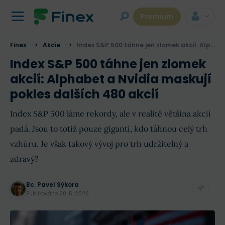
Premium
Finex
Akcie
Index S&P 500 táhne jen zlomek akcií: Alphabet a Nvidia maskují pokles dalších 480 akcií
Index S&P 500 táhne jen zlomek
akcií: Alphabet a Nvidia maskují
pokles dalších 480 akcií
Index S&P 500 láme rekordy, ale v realitě většina akcií
padá. Jsou to totiž pouze giganti, kdo táhnou celý trh
vzhůru. Je však takový vývoj pro trh udržitelný a
zdravý?
Bc. Pavel Sýkora
Publikováno
20. 5. 2026