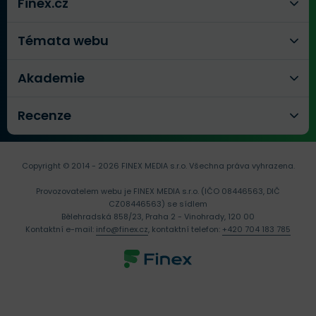
Finex.cz
Témata webu
Akademie
Recenze
Copyright © 2014 - 2026 FINEX MEDIA s.r.o.
Všechna práva vyhrazena.
Provozovatelem webu je FINEX MEDIA s.r.o. (IČO 08446563, DIČ
CZ08446563) se sídlem
Bělehradská 858/23, Praha 2 - Vinohrady, 120 00
Kontaktní e-mail:
info@finex.cz
, kontaktní telefon:
+420 704 183 785