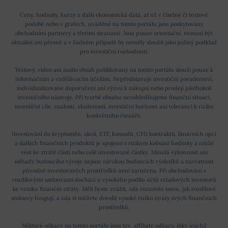
Ceny, hodnoty, kurzy a další ekonomická data, ať už v číselné či textové
podobě nebo v grafech, uváděné na tomto portálu jsou poskytovány
obchodními partnery a třetími stranami. Jsou pouze orientační, nemusí být
aktuální ani přesné a v žádném případě by neměly sloužit jako jediný podklad
pro investiční rozhodnutí.
Textový, video ani audio obsah publikovaný na tomto portálu slouží pouze k
informačním a vzdělávacím účelům. Nepředstavuje investiční poradenství,
individualizované doporučení ani výzvu k nákupu nebo prodeji jakéhokoli
investičního nástroje. Při tvorbě obsahu nezohledňujeme finanční situaci,
investiční cíle, znalosti, zkušenosti, investiční horizont ani toleranci k riziku
konkrétního čtenáře.
Investování do kryptoměn, akcií, ETF, komodit, CFD kontraktů, binárních opcí
a dalších finančních produktů je spojeno s rizikem kolísání hodnoty a může
vést ke ztrátě části nebo celé investované částky. Minulá výkonnost ani
odhady budoucího vývoje nejsou zárukou budoucích výsledků a návratnost
původně investovaných prostředků není zaručena. Při obchodování s
rozdílovými smlouvami dochází u vysokého podílu účtů retailových investorů
ke vzniku finanční ztráty. Měli byste zvážit, zda rozumíte tomu, jak rozdílové
smlouvy fungují, a zda si můžete dovolit vysoké riziko ztráty svých finančních
prostředků.
Některé odkazy na tomto portálu jsou tzv. affiliate odkazy, díky jejichž