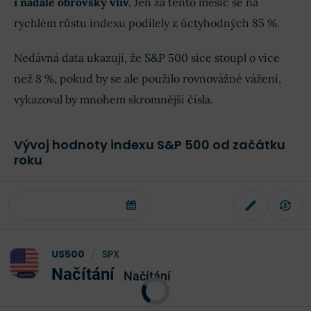
i nadále obrovský vliv.
Jen za tento měsíc se na
rychlém růstu indexu podílely z úctyhodných 85 %.
Nedávná data ukazují, že S&P 500 sice stoupl o více
než 8 %, pokud by se ale použilo rovnovážné vážení,
vykazoval by mnohem skromnější čísla.
Vývoj hodnoty indexu S&P 500 od začátku
roku
US500
/
SPX
Načítání
Načítání