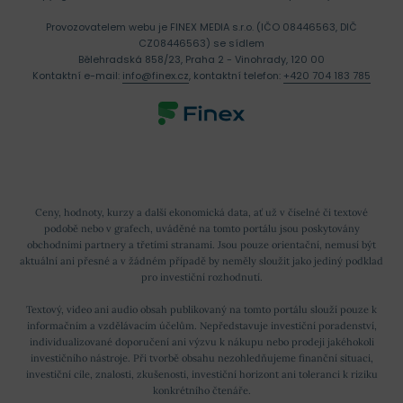
Provozovatelem webu je FINEX MEDIA s.r.o. (IČO 08446563, DIČ
CZ08446563) se sídlem
Bělehradská 858/23, Praha 2 - Vinohrady, 120 00
Kontaktní e-mail:
info@finex.cz
, kontaktní telefon:
+420 704 183 785
Ceny, hodnoty, kurzy a další ekonomická data, ať už v číselné či textové
podobě nebo v grafech, uváděné na tomto portálu jsou poskytovány
obchodními partnery a třetími stranami. Jsou pouze orientační, nemusí být
aktuální ani přesné a v žádném případě by neměly sloužit jako jediný podklad
pro investiční rozhodnutí.
Textový, video ani audio obsah publikovaný na tomto portálu slouží pouze k
informačním a vzdělávacím účelům. Nepředstavuje investiční poradenství,
individualizované doporučení ani výzvu k nákupu nebo prodeji jakéhokoli
investičního nástroje. Při tvorbě obsahu nezohledňujeme finanční situaci,
investiční cíle, znalosti, zkušenosti, investiční horizont ani toleranci k riziku
konkrétního čtenáře.