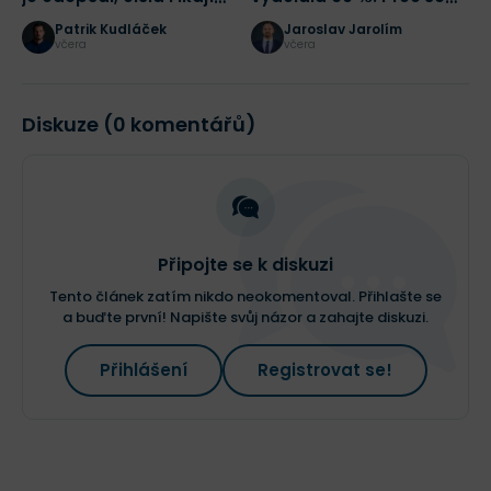
opak
(ne)vyplatí i nyní?
j
Patrik Kudláček
Jaroslav Jarolím
včera
včera
Diskuze (0 komentářů)
Připojte se k diskuzi
Tento článek zatím nikdo neokomentoval. Přihlašte se
a buďte první! Napište svůj názor a zahajte diskuzi.
Přihlášení
Registrovat se!