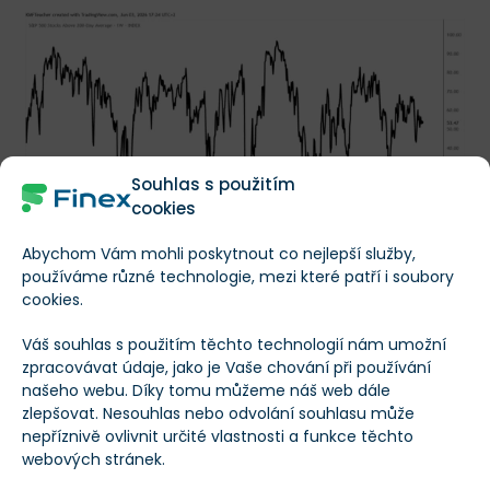
Souhlas s použitím
cookies
Abychom Vám mohli poskytnout co nejlepší služby,
používáme různé technologie, mezi které patří i soubory
Podíl společností v indexu S&P 500 nad 200denním klouzavým
cookies.
průměrem
Váš souhlas s použitím těchto technologií nám umožní
To jasně ukazuje, že ačkoliv index trhá rekordy,
zpracovávat údaje, jako je Vaše chování při používání
zdaleka ne celý trh tento růstový trend potvrzuje.
našeho webu. Díky tomu můžeme náš web dále
zlepšovat. Nesouhlas nebo odvolání souhlasu může
nepříznivě ovlivnit určité vlastnosti a funkce těchto
Jinými slovy:
index táhnou nahoru převážně ty
webových stránek.
největší firmy
, zatímco zbytek pelotonu zaostává.