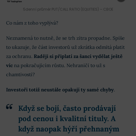
5denní průměr PUT/CALL RATIO (EQUITIES) – CBOE
Co nám z toho vyplývá?
Neznamená to nutně, že se trh zítra propadne. Spíše
to ukazuje, že část investorů už zkrátka odmítá platit
za ochranu.
Raději si připlatí za šanci vydělat ještě
víc
na pokračujícím růstu. Nehraničí to už s
chamtivostí?
Investoři totiž neustále opakují ty samé chyby
.
Když se bojí, často prodávají
pod cenou i kvalitní tituly. A
když naopak hýří přehnaným