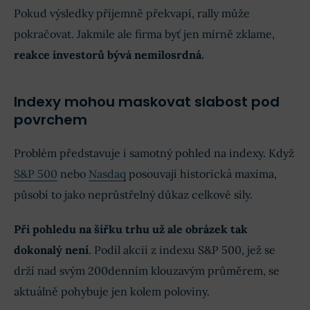
Pokud výsledky příjemně překvapí, rally může
pokračovat. Jakmile ale firma byť jen mírně zklame,
reakce investorů bývá nemilosrdná.
Indexy mohou maskovat slabost pod
povrchem
Problém představuje i samotný pohled na indexy. Když
S&P 500
nebo
Nasdaq
posouvají historická maxima,
působí to jako neprůstřelný důkaz celkové síly.
Při pohledu na šířku trhu už ale obrázek tak
dokonalý není
. Podíl akcií z indexu S&P 500, jež se
drží nad svým 200denním klouzavým průměrem, se
aktuálně pohybuje jen kolem poloviny.