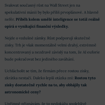
Svalovat současný růst na Wall Street jen na
spekulativní mánii by bylo příliš prvoplánové. A hlavně
nefér.
Příběh kolem umělé inteligence se totiž reálně
opírá o vynikající finanční výsledky.
Nejde o vzdušné zámky. Růst podporují skutečné
zisky. Trh je však momentálně velmi drahý, extrémně
koncentrovaný a nezdravě závislý na tom, že AI euforie
bude pokračovat bez jediného zaváhání.
Uchlácholit se tím, že firmám přece rostou zisky,
zkrátka nestačí. Daleko lepší otázka zní:
Rostou tyto
zisky dostatečně rychle na to, aby obhájily tak
astronomické ceny?
Upřímně přiznávám, že to nedokážu spolehlivě