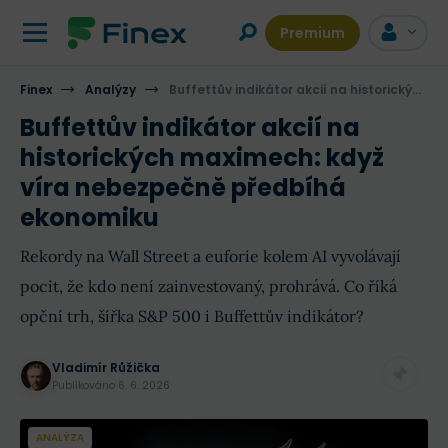
Premium
Finex
Analýzy
Buffettův indikátor akcií na historických maximech: když víra nebezpečně předbíhá ekonomiku
Buffettův indikátor akcií na
historických maximech: když
víra nebezpečně předbíhá
ekonomiku
Rekordy na Wall Street a euforie kolem AI vyvolávají
pocit, že kdo není zainvestovaný, prohrává. Co říká
opční trh, šířka S&P 500 i Buffettův indikátor?
Vladimír Růžička
Publikováno
6. 6. 2026
ANALÝZA