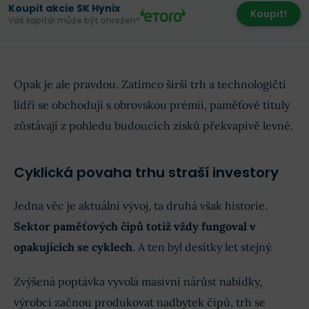
Koupit akcie SK Hynix
Koupit!
Váš kapitál může být ohrožen*
Opak je ale pravdou. Zatímco širší trh a technologičtí
lídři se obchodují s obrovskou prémií, paměťové tituly
zůstávají z pohledu budoucích zisků překvapivě levné.
Cyklická povaha trhu straší investory
Jedna věc je aktuální vývoj, ta druhá však historie.
Sektor paměťových čipů totiž vždy fungoval v
opakujících se cyklech
. A ten byl desítky let stejný.
Zvýšená poptávka vyvolá masivní nárůst nabídky,
výrobci začnou produkovat nadbytek čipů, trh se