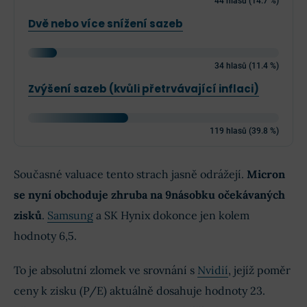
44 hlasů (14.7 %)
Dvě nebo více snížení sazeb
34 hlasů (11.4 %)
Zvýšení sazeb (kvůli přetrvávající inflaci)
119 hlasů (39.8 %)
Současné valuace tento strach jasně odrážejí.
Micron
se nyní obchoduje zhruba na 9násobku očekávaných
zisků
.
Samsung
a SK Hynix dokonce jen kolem
hodnoty 6,5.
To je absolutní zlomek ve srovnání s
Nvidií
, jejíž poměr
ceny k zisku (P/E) aktuálně dosahuje hodnoty 23.