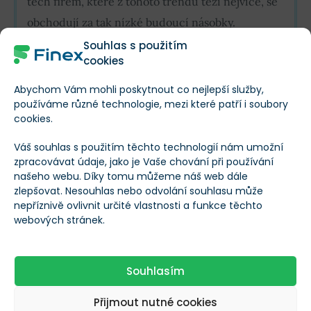
těch firem, které z tohoto trendu těží nejvíce, se
obchodují za tak nízké budoucí násobky.
Souhlas s použitím
A to navzdory masivnímu růstu a extrémnímu
cookies
nárůstu zisků.
Abychom Vám mohli poskytnout co nejlepší služby,
používáme různé technologie, mezi které patří i soubory
cookies.
Tak popisuje situaci Tom Essaye ze Seven Reports.
Osobně bych u paměťových
akcií
neočekával tak
Váš souhlas s použitím těchto technologií nám umožní
zpracovávat údaje, jako je Vaše chování při používání
vysoké prémiové ceny jako u čistě softwarových
našeho webu. Díky tomu můžeme náš web dále
gigantů nebo hyperscalerů.
zlepšovat. Nesouhlas nebo odvolání souhlasu může
nepříznivě ovlivnit určité vlastnosti a funkce těchto
webových stránek.
Jejich
aktuální podhodnocení je však extrémní a
ukazuje spíše na neefektivitu trhu
. Investoři totiž
pravděpodobně ze zvyku započítávají rizika, která
v
Souhlasím
aktuálním AI supercyklu vůbec nemusí nastat
.
Přijmout nutné cookies