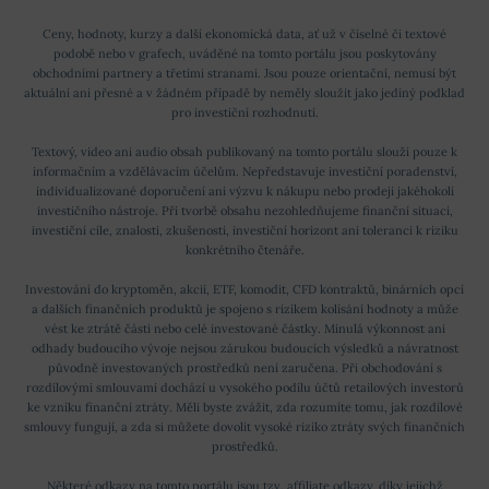
Ceny, hodnoty, kurzy a další ekonomická data, ať už v číselné či textové
podobě nebo v grafech, uváděné na tomto portálu jsou poskytovány
obchodními partnery a třetími stranami. Jsou pouze orientační, nemusí být
aktuální ani přesné a v žádném případě by neměly sloužit jako jediný podklad
pro investiční rozhodnutí.
Textový, video ani audio obsah publikovaný na tomto portálu slouží pouze k
informačním a vzdělávacím účelům. Nepředstavuje investiční poradenství,
individualizované doporučení ani výzvu k nákupu nebo prodeji jakéhokoli
investičního nástroje. Při tvorbě obsahu nezohledňujeme finanční situaci,
investiční cíle, znalosti, zkušenosti, investiční horizont ani toleranci k riziku
konkrétního čtenáře.
Investování do kryptoměn, akcií, ETF, komodit, CFD kontraktů, binárních opcí
a dalších finančních produktů je spojeno s rizikem kolísání hodnoty a může
vést ke ztrátě části nebo celé investované částky. Minulá výkonnost ani
odhady budoucího vývoje nejsou zárukou budoucích výsledků a návratnost
původně investovaných prostředků není zaručena. Při obchodování s
rozdílovými smlouvami dochází u vysokého podílu účtů retailových investorů
ke vzniku finanční ztráty. Měli byste zvážit, zda rozumíte tomu, jak rozdílové
smlouvy fungují, a zda si můžete dovolit vysoké riziko ztráty svých finančních
prostředků.
Některé odkazy na tomto portálu jsou tzv. affiliate odkazy, díky jejichž