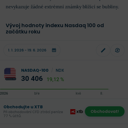
nevykazuje žádné extrémní známky blížící se bubliny.
Vývoj hodnoty indexu Nasdaq 100 od
začátku roku
NASDAQ-100
/
NDX
30 406
19,12 %
Obchodujte u XTB
Obchodovat!
Při obchodování CFD ztrácí peníze
77 % účtů.