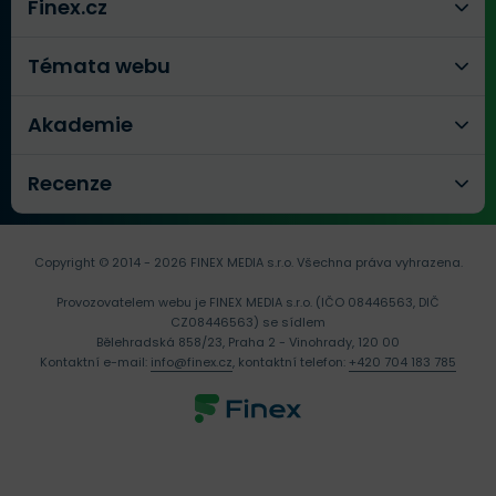
Finex.cz
Témata webu
Akademie
Recenze
Copyright © 2014 - 2026 FINEX MEDIA s.r.o.
Všechna práva vyhrazena.
Provozovatelem webu je FINEX MEDIA s.r.o. (IČO 08446563, DIČ
CZ08446563) se sídlem
Bělehradská 858/23, Praha 2 - Vinohrady, 120 00
Kontaktní e-mail:
info@finex.cz
, kontaktní telefon:
+420 704 183 785