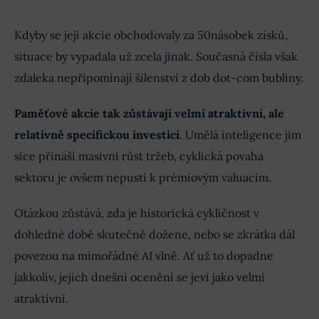
Kdyby se její akcie obchodovaly za 50násobek zisků,
situace by vypadala už zcela jinak. Současná čísla však
zdaleka nepřipomínají šílenství z dob dot-com bubliny.
Paměťové akcie tak zůstávají velmi atraktivní, ale
relativně specifickou investicí
. Umělá inteligence jim
sice přináší masivní růst tržeb, cyklická povaha
sektoru je ovšem nepustí k prémiovým valuacím.
Otázkou zůstává, zda je historická cykličnost v
dohledné době skutečně dožene, nebo se zkrátka dál
povezou na mimořádné AI vlně. Ať už to dopadne
jakkoliv, jejich dnešní ocenění se jeví jako velmi
atraktivní.