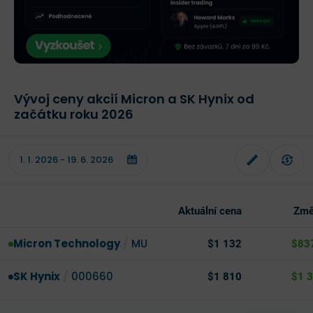
Vývoj ceny akcií Micron a SK Hynix od
začátku roku 2026
Aktuální cena
Změ
Micron Technology
/
MU
$1 132
$83
SK Hynix
/
000660
$1 810
$1 