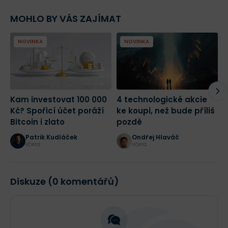
MOHLO BY VÁS ZAJÍMAT
NOVINKA
NOVINKA
Kam investovat 100 000
4 technologické akcie
A
Kč? Spořicí účet poráží
ke koupi, než bude příliš
d
Bitcoin i zlato
pozdě
r
d
Patrik Kudláček
Ondřej Hlaváč
z
včera
včera
Diskuze (0 komentářů)