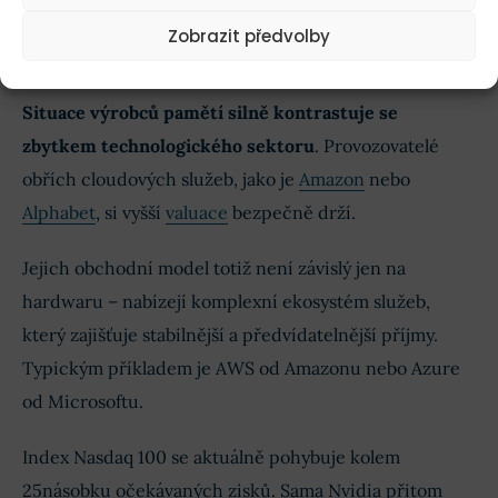
Hyperscaleři představují stabilnější
Zobrazit předvolby
budoucnost
Situace výrobců pamětí silně kontrastuje se
zbytkem technologického sektoru
. Provozovatelé
obřích cloudových služeb, jako je
Amazon
nebo
Alphabet
, si vyšší
valuace
bezpečně drží.
Jejich obchodní model totiž není závislý jen na
hardwaru – nabízejí komplexní ekosystém služeb,
který zajišťuje stabilnější a předvídatelnější příjmy.
Typickým příkladem je AWS od Amazonu nebo Azure
od Microsoftu.
Index Nasdaq 100 se aktuálně pohybuje kolem
25násobku očekávaných zisků. Sama Nvidia přitom