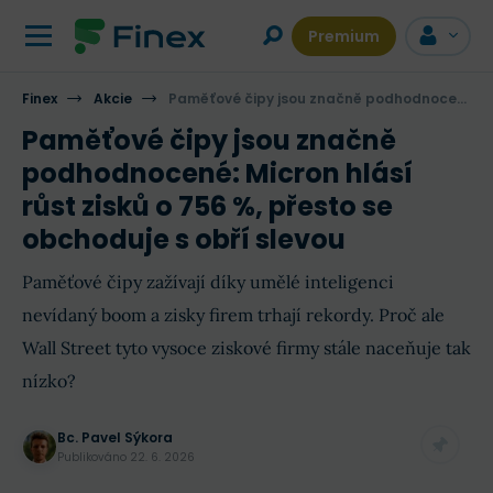
Premium
Finex
Akcie
Paměťové čipy jsou značně podhodnocené: Micron hlásí růst zisků o 756 %, přesto se obchoduje s obří slevou
Paměťové čipy jsou značně
podhodnocené: Micron hlásí
růst zisků o 756 %, přesto se
obchoduje s obří slevou
Paměťové čipy zažívají díky umělé inteligenci
nevídaný boom a zisky firem trhají rekordy. Proč ale
Wall Street tyto vysoce ziskové firmy stále naceňuje tak
nízko?
Bc. Pavel Sýkora
Publikováno
22. 6. 2026