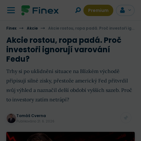
Premium
Finex
Akcie
Akcie rostou, ropa padá. Proč investoři ignorují varování Fedu?
Akcie rostou, ropa padá. Proč
investoři ignorují varování
Fedu?
Trhy si po uklidnění situace na Blízkém východě
připisují silné zisky, přestože americký Fed přitvrdil
svůj výhled a naznačil delší období vyšších sazeb. Proč
to investory zatím netrápí?
Tomáš Cverna
Publikováno
21. 6. 2026