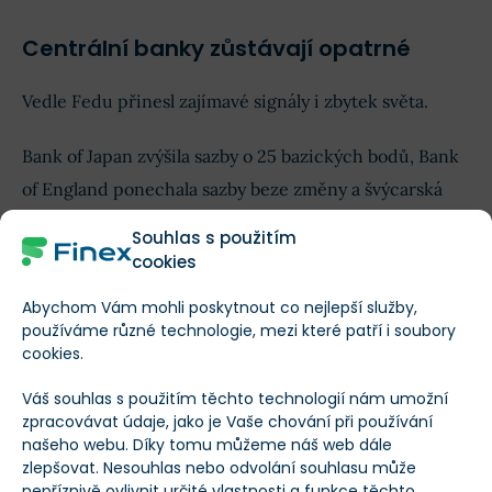
Centrální banky zůstávají opatrné
Vedle Fedu přinesl zajímavé signály i zbytek světa.
Bank of Japan zvýšila sazby o 25 bazických bodů, Bank
of England ponechala sazby beze změny a švýcarská
centrální banka rovněž nezasáhla. V Česku naopak
Souhlas s použitím
Česká národní banka zvýšila sazby o 25 bazických bodů
cookies
na 3,75 %.
Abychom Vám mohli poskytnout co nejlepší služby,
používáme různé technologie, mezi které patří i soubory
Společným jmenovatelem zůstává obava z inflace,
cookies.
která se může do ekonomik dál propisovat skrze
Váš souhlas s použitím těchto technologií nám umožní
vyšší náklady, ceny energií i stále relativně odolný
zpracovávat údaje, jako je Vaše chování při používání
trh práce.
našeho webu. Díky tomu můžeme náš web dále
zlepšovat. Nesouhlas nebo odvolání souhlasu může
nepříznivě ovlivnit určité vlastnosti a funkce těchto