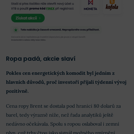
Ropa padá, akcie slaví
Pokles cen energetických komodit byl jedním z
hlavních důvodů, proč investoři přijali týdenní vývoj
pozitivně.
Cena ropy Brent se dostala pod hranici 80 dolarů za
barel, tedy výrazně níže, než řada analytiků ještě
nedávno očekávala. Spolu s ropou oslaboval i zemní
plyn, což trhy čtou jako signál možného zmírnění