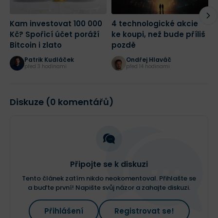
Kam investovat 100 000
4 technologické akcie
A
Kč? Spořicí účet poráží
ke koupi, než bude příliš
d
Bitcoin i zlato
pozdě
r
d
Patrik Kudláček
Ondřej Hlaváč
z
před 3 hodinami
před 14 hodinami
Diskuze (0 komentářů)
Připojte se k diskuzi
Tento článek zatím nikdo neokomentoval. Přihlašte se
a buďte první! Napište svůj názor a zahajte diskuzi.
Přihlášení
Registrovat se!