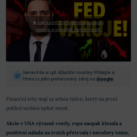
▶️ Kliknutím ZDE přijmete soubory
cookie a povolíte tento obsah.
Nenechte si ujít důležité novinky! Přidejte si
Finex.cz jako preferovaný zdroj na
Google
.
Finanční trhy mají za sebou týden, který na první
pohled nedává úplně smysl.
Akcie v USA výrazně rostly, ropa naopak klesala a
pozitivní nálada na trzích přetrvala i navzdory tomu,