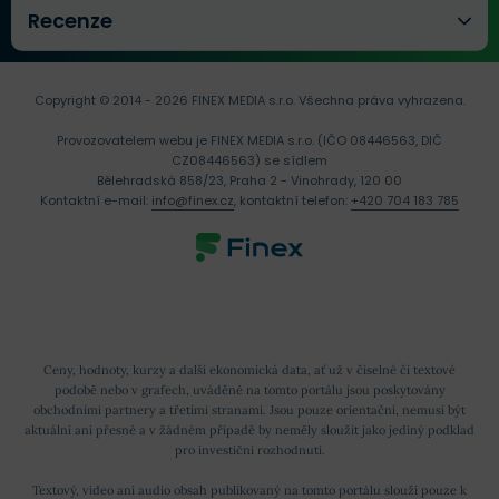
Recenze
Copyright © 2014 - 2026 FINEX MEDIA s.r.o.
Všechna práva vyhrazena.
Provozovatelem webu je FINEX MEDIA s.r.o. (IČO 08446563, DIČ
CZ08446563) se sídlem
Bělehradská 858/23, Praha 2 - Vinohrady, 120 00
Kontaktní e-mail:
info@finex.cz
, kontaktní telefon:
+420 704 183 785
Ceny, hodnoty, kurzy a další ekonomická data, ať už v číselné či textové
podobě nebo v grafech, uváděné na tomto portálu jsou poskytovány
obchodními partnery a třetími stranami. Jsou pouze orientační, nemusí být
aktuální ani přesné a v žádném případě by neměly sloužit jako jediný podklad
pro investiční rozhodnutí.
Textový, video ani audio obsah publikovaný na tomto portálu slouží pouze k