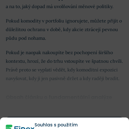
a na to, jaký dopad má uvolňování měnové politiky.
Pokud komodity v portfoliu ignorujete, můžete přijít o
důležitou ochranu v době, kdy akcie ztrácejí pevnou
půdu pod nohama.
Pokud je naopak nakoupíte bez pochopení širšího
kontextu, hrozí, že do trhu vstoupíte ve špatnou chvíli.
Právě proto se vyplatí vědět, kdy komoditní expozici
navyšovat, kdy ji jen pasivně držet a kdy raději brzdit.
Obsah článku o fundamentální analýze
komodit
Souhlas s použitím