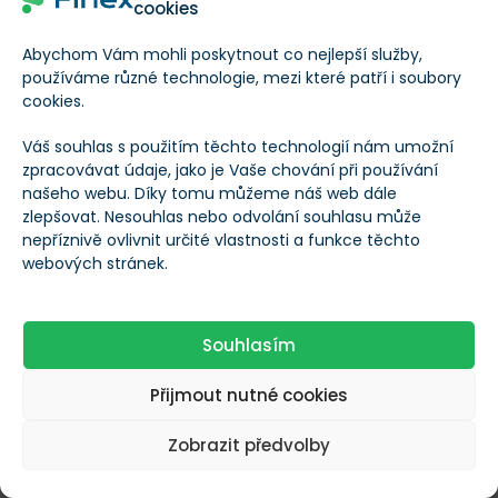
cookies
TEĎ ZAČÍNÁ TA NEJDŮLEŽITĚJŠÍ ČÁST
Abychom Vám mohli poskytnout co nejlepší služby,
používáme různé technologie, mezi které patří i soubory
Nenechte si ujít konkrétní čísla
cookies.
a klíčové poznatky
Váš souhlas s použitím těchto technologií nám umožní
Přečteno: 11 % článku
Zbývá: 89 %
zpracovávat údaje, jako je Vaše chování při používání
našeho webu. Díky tomu můžeme náš web dále
zlepšovat. Nesouhlas nebo odvolání souhlasu může
nepříznivě ovlivnit určité vlastnosti a funkce těchto
webových stránek.
Odemknout článek
Souhlasím
Jste již členem?
Přihlášení
Přijmout nutné cookies
Předplatné může být kdykoliv zrušeno
Zobrazit předvolby