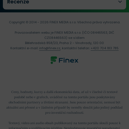
Recenze
Copyright © 2014 - 2026 FINEX MEDIA s.r.o.
Všechna práva vyhrazena.
Provozovatelem webu je FINEX MEDIA s.r.o. (IČO 08446563, DIČ
CZ08446563) se sídlem
Bělehradská 858/23, Praha 2 - Vinohrady, 120 00
Kontaktní e-mail:
info@finex.cz
, kontaktní telefon:
+420 704 183 785
Ceny, hodnoty, kurzy a další ekonomická data, ať už v číselné či textové
podobě nebo v grafech, uváděné na tomto portálu jsou poskytovány
obchodními partnery a třetími stranami. Jsou pouze orientační, nemusí být
aktuální ani přesné a v žádném případě by neměly sloužit jako jediný podklad
pro investiční rozhodnutí.
Textový, video ani audio obsah publikovaný na tomto portálu slouží pouze k
informačním a vzdělávacím účelům. Nepředstavuje investiční poradenství,