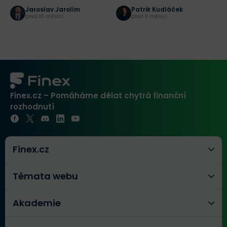
chybují?
pro investory
(
Jaroslav Jarolím
Patrik Kudláček
i
před 10 měsíci
před 11 měsíci
Finex.cz – Pomáháme dělat chytrá finanční
rozhodnutí
Finex.cz
Témata webu
Akademie