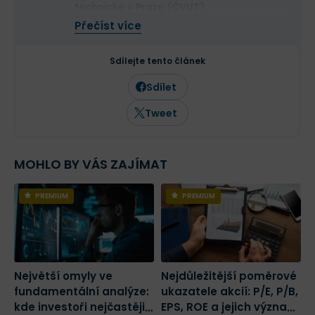
technické v Praze (ČVUT).
Ve své investiční strategii kombinuje
Přečíst více
aktivní i pasivní přístup a zaměřuje se
především na kvalitní růstové
společnosti a value investice. Ve svých
Sdílejte tento článek
článcích se věnuje investičním
strategiím, psychologii investování a
Sdílet
analýze jednotlivých akcií.
Tweet
MOHLO BY VÁS ZAJÍMAT
PREMIUM
PREMIUM
Největší omyly ve
Nejdůležitější poměrové
1
fundamentální analýze:
ukazatele akcií: P/E, P/B,
f
kde investoři nejčastěji
EPS, ROE a jejich význam
C