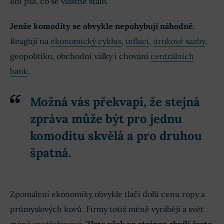
lidí ptá, co se vlastně stalo.
Jenže komodity se obvykle nepohybují náhodně
.
Reagují na
ekonomický cyklus
,
inflaci
,
úrokové sazby
,
geopolitiku, obchodní války i chování
centrálních
bank
.
Možná vás překvapí, že stejná
zpráva může být pro jednu
komoditu skvělá a pro druhou
špatná.
Zpomalení ekonomiky obvykle tlačí dolů cenu ropy a
průmyslových kovů. Firmy totiž méně vyrábějí a svět
méně spotřebovává.
Zlato však ve stejnou chvíli často