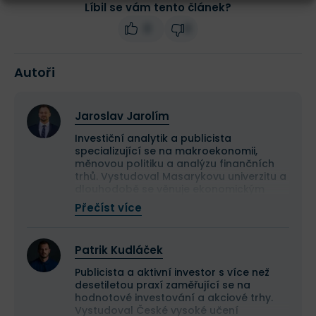
Líbil se vám tento článek?
0
0
Autoři
Jaroslav Jarolím
Investiční analytik a publicista
specializující se na makroekonomii,
měnovou politiku a analýzu finančních
trhů. Vystudoval Masarykovu univerzitu a
dlouhodobě se věnuje ekonomickým
souvislostem vývoje kapitálových trhů.
Přečíst více
Ve Finexu publikuje odborné články
zaměřené na fundamentální a
technickou analýzu i makroekonomické
Patrik Kudláček
dění. Vedle Finexu pravidelně publikuje
odborné články a komentáře také v
Publicista a aktivní investor s více než
dalších českých ekonomických médiích,
desetiletou praxí zaměřující se na
včetně Hospodářských novin.
hodnotové investování a akciové trhy.
Vystudoval České vysoké učení