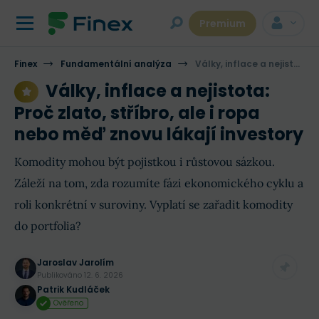
Premium
Finex
Fundamentální analýza
Války, inflace a nejistota: Proč zlato, stříbro, ale i ropa nebo měď znovu lákají investory
Války, inflace a nejistota:
Proč zlato, stříbro, ale i ropa
nebo měď znovu lákají investory
Komodity mohou být pojistkou i růstovou sázkou.
Záleží na tom, zda rozumíte fázi ekonomického cyklu a
roli konkrétní v suroviny. Vyplatí se zařadit komodity
do portfolia?
Jaroslav Jarolím
Publikováno
12. 6. 2026
Patrik Kudláček
Ověřeno