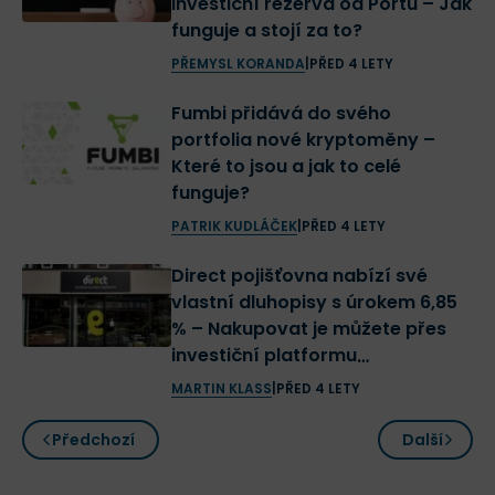
Investiční rezerva od Portu – Jak
funguje a stojí za to?
PŘEMYSL KORANDA
|
PŘED 4 LETY
Fumbi přidává do svého
portfolia nové kryptoměny –
Které to jsou a jak to celé
funguje?
PATRIK KUDLÁČEK
|
PŘED 4 LETY
Direct pojišťovna nabízí své
vlastní dluhopisy s úrokem 6,85
% – Nakupovat je můžete přes
investiční platformu
opPORTUnity
MARTIN KLASS
|
PŘED 4 LETY
Předchozí
Další