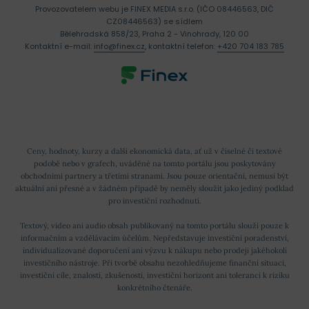
Provozovatelem webu je FINEX MEDIA s.r.o. (IČO 08446563, DIČ
CZ08446563) se sídlem
Bělehradská 858/23, Praha 2 - Vinohrady, 120 00
Kontaktní e-mail:
info@finex.cz
, kontaktní telefon:
+420 704 183 785
Ceny, hodnoty, kurzy a další ekonomická data, ať už v číselné či textové
podobě nebo v grafech, uváděné na tomto portálu jsou poskytovány
obchodními partnery a třetími stranami. Jsou pouze orientační, nemusí být
aktuální ani přesné a v žádném případě by neměly sloužit jako jediný podklad
pro investiční rozhodnutí.
Textový, video ani audio obsah publikovaný na tomto portálu slouží pouze k
informačním a vzdělávacím účelům. Nepředstavuje investiční poradenství,
individualizované doporučení ani výzvu k nákupu nebo prodeji jakéhokoli
investičního nástroje. Při tvorbě obsahu nezohledňujeme finanční situaci,
investiční cíle, znalosti, zkušenosti, investiční horizont ani toleranci k riziku
konkrétního čtenáře.