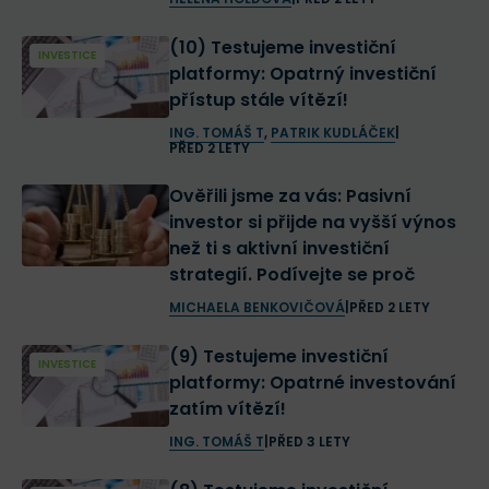
(10) Testujeme investiční
INVESTICE
platformy: Opatrný investiční
přístup stále vítězí!
ING. TOMÁŠ T
,
PATRIK KUDLÁČEK
|
PŘED 2 LETY
Ověřili jsme za vás: Pasivní
investor si přijde na vyšší výnos
než ti s aktivní investiční
strategií. Podívejte se proč
MICHAELA BENKOVIČOVÁ
|
PŘED 2 LETY
(9) Testujeme investiční
INVESTICE
platformy: Opatrné investování
zatím vítězí!
ING. TOMÁŠ T
|
PŘED 3 LETY