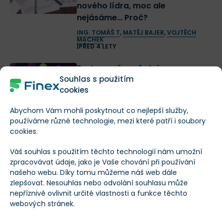
nového lídra, moc ale
nejásáme… Proč?
ING. TOMÁŠ T
,
MATĚJ BAJER
,
VOJTĚCH
MACHEK
|
PŘED 4 LETY
Portu nově poskytuje
Souhlas s použitím
investování do kryptoměn – Co
cookies
všechno nabízí nové Portu
Crypto a jak funguje?
Abychom Vám mohli poskytnout co nejlepší služby,
NIKOLA ENGELMANN
|
PŘED 4 LETY
používáme různé technologie, mezi které patří i soubory
cookies.
Fondee má svoji vlastní mobilní
Váš souhlas s použitím těchto technologií nám umožní
aplikaci – investovat teď půjde
zpracovávat údaje, jako je Vaše chování při používání
na pár kliků
našeho webu. Díky tomu můžeme náš web dále
NIKOLA ENGELMANN
|
PŘED 4 LETY
zlepšovat. Nesouhlas nebo odvolání souhlasu může
nepříznivě ovlivnit určité vlastnosti a funkce těchto
Kolik mohou mít vaše děti v 18
webových stránek.
letech, pokud jim budete od