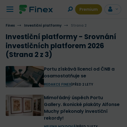
Premium
Finex
Investiční platformy
Strana 2
Investiční platformy - Srovnání
investičních platforem 2026
(Strana 2 z 3)
Portu získává licenci od ČNB a
osamostatňuje se
REDAKCE FINEX
|
PŘED 2 LETY
Mimořádný úspěch Portu
Gallery. Ikonické plakáty Alfonse
Muchy překonaly investiční
rekordy!
HELENA HOLDOVÁ
|
PŘED 2 LETY