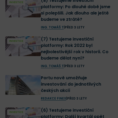
(8) Testujeme investiční
INVESTICE
platformy: Po dlouhé době jsme
si polepšili. Jak dlouho ale ještě
budeme ve ztrátě?
ING. TOMÁŠ T
|
PŘED 3 LETY
(7) Testujeme investiční
INVESTICE
platformy: Rok 2022 byl
nejbolestivější rok v historii. Co
budeme dělat nyní?
ING. TOMÁŠ T
|
PŘED 3 LETY
Portu nově umožňuje
investování do jednotlivých
českých akcií
REDAKCE FINEX
|
PŘED 3 LETY
(6) Testujeme investiční
INVESTICE
platformy: Další kvartál opět