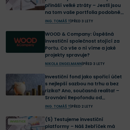
přináší velké ztráty – Jestli jsou
na tom vaše portfolia podobně,
máme pro vás tip, jak se v
ING. TOMÁŠ T
|
PŘED 3 LETY
současné situaci zachovat
WOOD & Company: Úspěšná
investiční společnost stojící za
Portu. Co vše o ní víme a jaké
projekty spravuje?
NIKOLA ENGELMANN
|
PŘED 3 LETY
Investiční fond jako spořicí účet
s nejlepší sazbou na trhu a bez
rizika? Ano, současná realita! –
Srovnání Repofondu od
Consequ a Investiční rezervy od
ING. TOMÁŠ T
|
PŘED 2 LETY
Portu
(5) Testujeme investiční
INVESTICE
platformy – Náš žebříček má