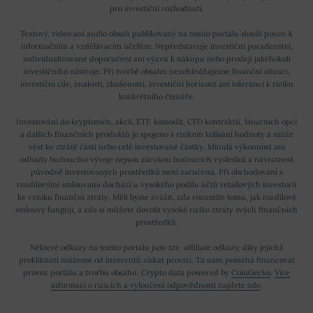
pro investiční rozhodnutí.
Textový, video ani audio obsah publikovaný na tomto portálu slouží pouze k
informačním a vzdělávacím účelům. Nepředstavuje investiční poradenství,
individualizované doporučení ani výzvu k nákupu nebo prodeji jakéhokoli
investičního nástroje. Při tvorbě obsahu nezohledňujeme finanční situaci,
investiční cíle, znalosti, zkušenosti, investiční horizont ani toleranci k riziku
konkrétního čtenáře.
Investování do kryptoměn, akcií, ETF, komodit, CFD kontraktů, binárních opcí
a dalších finančních produktů je spojeno s rizikem kolísání hodnoty a může
vést ke ztrátě části nebo celé investované částky. Minulá výkonnost ani
odhady budoucího vývoje nejsou zárukou budoucích výsledků a návratnost
původně investovaných prostředků není zaručena. Při obchodování s
rozdílovými smlouvami dochází u vysokého podílu účtů retailových investorů
ke vzniku finanční ztráty. Měli byste zvážit, zda rozumíte tomu, jak rozdílové
smlouvy fungují, a zda si můžete dovolit vysoké riziko ztráty svých finančních
prostředků.
Některé odkazy na tomto portálu jsou tzv. affiliate odkazy, díky jejichž
prokliknutí můžeme od inzerentů získat provizi. Ta nám pomáhá financovat
provoz portálu a tvorbu obsahu. Crypto data powered by
CoinGecko
.
Více
informací o rizicích a vyloučení odpovědnosti najdete zde
.