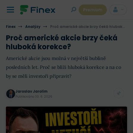
Premium
Finex
Analýzy
Proč americké akcie brzy čeká hluboká korekce?
Proč americké akcie brzy čeká
hluboká korekce?
Americké akcie jsou možná v největší bublině
posledních let. Proč se blíží hluboká korekce a na co
by se měli investoři připravit?
Jaroslav Jarolím
Publikováno
30. 6. 2026