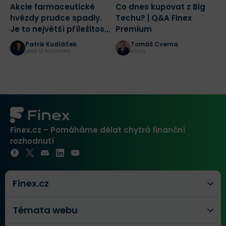
Akcie farmaceutické
Co dnes kupovat z Big
2
hvězdy prudce spadly.
Techu? | Q&A Finex
a
Je to největší příležitost
Premium
č
tohoto desetiletí?
r
Patrik Kudláček
Tomáš Cverna
K
před 13 hodinami
včera
Finex.cz – Pomáháme dělat chytrá finanční
rozhodnutí
Finex.cz
Témata webu