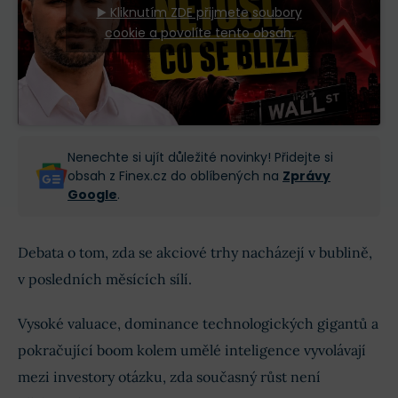
▶️ Kliknutím ZDE přijmete soubory
cookie a povolíte tento obsah.
Nenechte si ujít důležité novinky! Přidejte si
obsah z Finex.cz do oblíbených na
Zprávy
Google
.
Debata o tom, zda se akciové trhy nacházejí v bublině,
v posledních měsících sílí.
Vysoké valuace, dominance technologických gigantů a
pokračující boom kolem umělé inteligence vyvolávají
mezi investory otázku, zda současný růst není