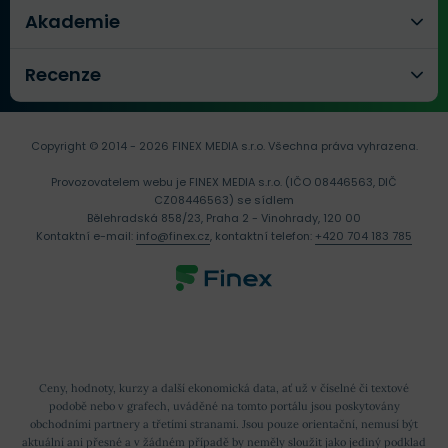
Akademie
Recenze
Copyright © 2014 - 2026 FINEX MEDIA s.r.o.
Všechna práva vyhrazena.
Provozovatelem webu je FINEX MEDIA s.r.o. (IČO 08446563, DIČ
CZ08446563) se sídlem
Bělehradská 858/23, Praha 2 - Vinohrady, 120 00
Kontaktní e-mail:
info@finex.cz
, kontaktní telefon:
+420 704 183 785
Ceny, hodnoty, kurzy a další ekonomická data, ať už v číselné či textové
podobě nebo v grafech, uváděné na tomto portálu jsou poskytovány
obchodními partnery a třetími stranami. Jsou pouze orientační, nemusí být
aktuální ani přesné a v žádném případě by neměly sloužit jako jediný podklad