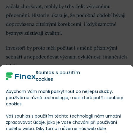
začala zhoršovat, mohly by trhy čelit výraznému
přecenění. Historie ukazuje, že podobná období bývají
doprovázena citelnými korekcemi, i když samotné
byznysy zůstávají kvalitní.
Investoři by proto měli počítat i s méně příznivými
scénáři a nepodceňovat význam cykličnosti finančních
trhů.
Souhlas s použitím
cookies
Bitcoin může nabídnout jiný příběh
Abychom Vám mohli poskytnout co nejlepší služby,
používáme různé technologie, mezi které patří i soubory
Zajímavou situaci aktuálně nabízí také Bitcoin.
cookies.
Navzdory nedávnému poklesu se objevují argumenty,
Váš souhlas s použitím těchto technologií nám umožní
že většina medvědího trhu může být již za námi a že
zpracovávat údaje, jako je Vaše chování při používání
druhá polovina roku by mohla přinést výrazně lepší
našeho webu. Díky tomu můžeme náš web dále