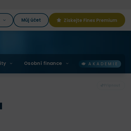
K
Můj účet
Získejte Finex Premium
ity
Osobní finance
AKADEMIE
a