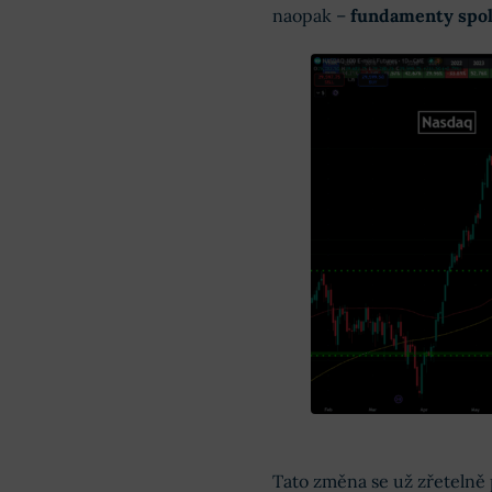
naopak –
fundamenty spole
Tato změna se už zřetelně p