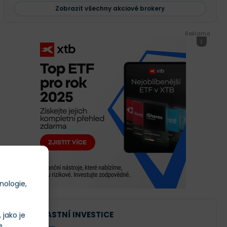
Zobrazit všechny akciové brokery
Reklama
i
nologie,
NAŠE VLASTNÍ INVESTICE
jako je
e