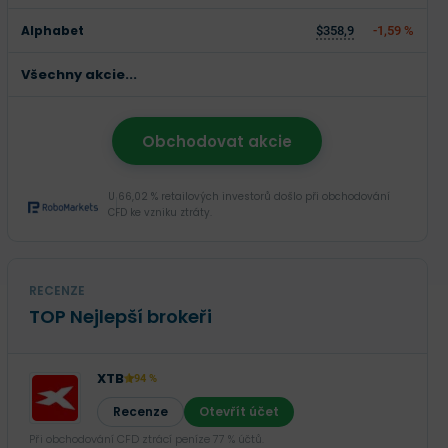
Alphabet
$358,9
-1,59 %
Všechny akcie...
Obchodovat akcie
U 66,02 % retailových investorů došlo při obchodování
CFD ke vzniku ztráty.
RECENZE
TOP Nejlepší brokeři
XTB
94 %
Recenze
Otevřít účet
Při obchodování CFD ztrácí peníze 77 % účtů.