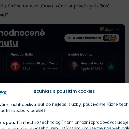
užitečné se tomuto tématu věnovat právě nyní?
Jaké
ají?
Souhlas s použitím cookies
m mohli poskytnout co nejlepší služby, používáme různé tech
hliněných nohou
patří i soubory cookies.
s s použitím těchto technologií nám umožní zpracovávat údaje, 
ového trhu nevznikly ve vzduchoprázdnu. Jsou podpořeny
ání při používání našeho webu. Díky tomu můžeme náš web dál