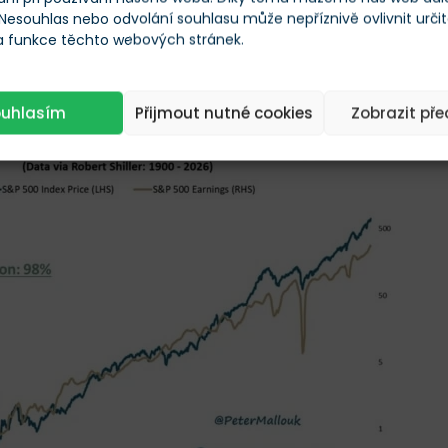
iremní zisky budou v dalších letech i nadále výrazně růst
.
 Nesouhlas nebo odvolání souhlasu může nepříznivě ovlivnit urči
 a funkce těchto webových stránek.
časné výsledky, ale především víru v pokračující masivní
ouhlasím
Přijmout nutné cookies
Zobrazit př