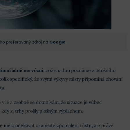
 jako preferovaný zdroj na
Google
.
mimořádně nervózní
, což snadno poznáme z letošního
tolik specifický, že svými výkyvy místy připomíná chování
ta.
ně vře a osobně se domnívám, že situace je vůbec
, kdy si trhy prošly plošným výplachem.
 se mělo očekávat okamžité zpomalení růstu, ale právě