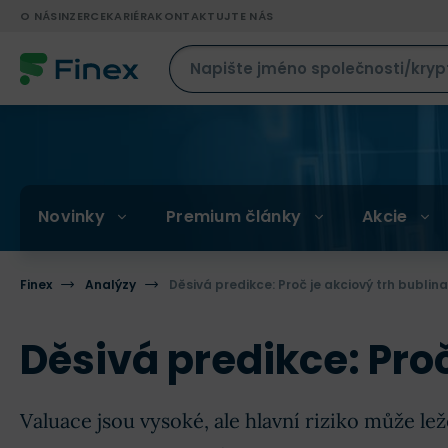
O NÁS
INZERCE
KARIÉRA
KONTAKTUJTE NÁS
Novinky
Premium články
Akcie
Finex
Analýzy
Děsivá predikce: Proč je akciový trh bublina
Děsivá predikce: Proč
Valuace jsou vysoké, ale hlavní riziko může le