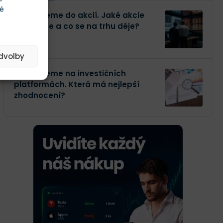
té
Investujeme do akcií. Jaké akcie
kupujeme a co se na trhu děje?
edvolby
Investujeme na investičních
platformách. Která má nejlepší
zhodnocení?