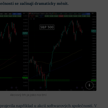
čností se začínají dramaticky měnit.
Akciový trh je jako na trní
rojevila například u akcií softwarových společností. V