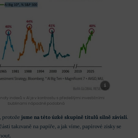
ty indexů v AI je v kontrastu s předešlými investičními
bublinami nápadně podobná
, protože
jsme na této úzké skupině titulů silně závislí
.
 části takzvaně na papíře, a jak víme, papírové zisky se
nout.