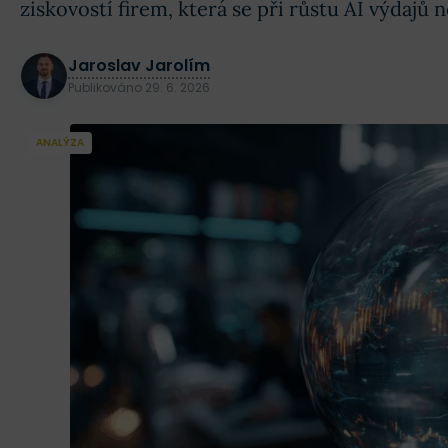
ziskovostí firem, která se při růstu AI výdajů 
Jaroslav Jarolím
Publikováno
29. 6. 2026
ANALÝZA