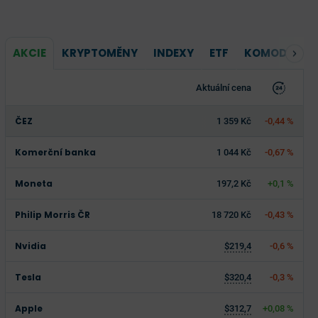
AKCIE
KRYPTOMĚNY
INDEXY
ETF
KOMODITY
Aktuální cena
ČEZ
1 359 Kč
-0,44 %
Komerční banka
1 044 Kč
-0,67 %
Moneta
197,2 Kč
+0,1 %
Philip Morris ČR
18 720 Kč
-0,43 %
Nvidia
$219,4
-0,6 %
Tesla
$320,4
-0,3 %
Apple
$312,7
+0,08 %