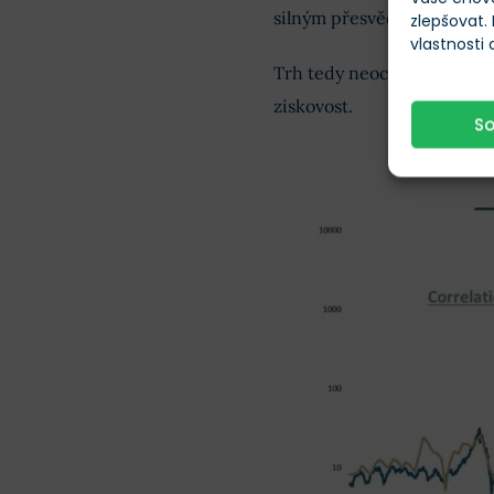
silným přesvědčením, že
f
zlepšovat.
vlastnosti
Trh tedy neoceňuje jen sou
ziskovost.
S