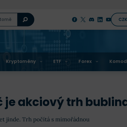
CZ
Kryptoměny
ETF
Forex
Komod
 je akciový trh bublin
žet jinde. Trh počítá s mimořádnou