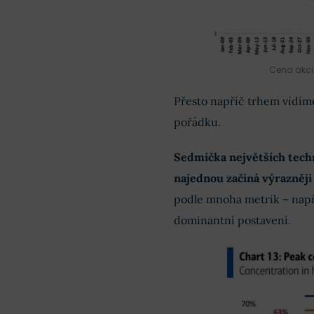
Cena akcií
Přesto napříč trhem vidíme
pořádku.
Sedmička největších techn
najednou začíná výrazněji
podle mnoha metrik – napří
dominantní postavení.