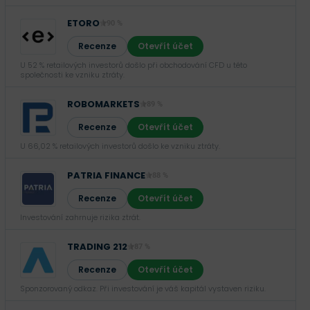
ETORO
90 %
Recenze
Otevřít účet
U 52 % retailových investorů došlo při obchodování CFD u této
společnosti ke vzniku ztráty.
ROBOMARKETS
89 %
Recenze
Otevřít účet
U 66,02 % retailových investorů došlo ke vzniku ztráty.
PATRIA FINANCE
88 %
Recenze
Otevřít účet
Investování zahrnuje rizika ztrát.‎
TRADING 212
87 %
Recenze
Otevřít účet
Sponzorovaný odkaz. Při investování je váš kapitál vystaven riziku.