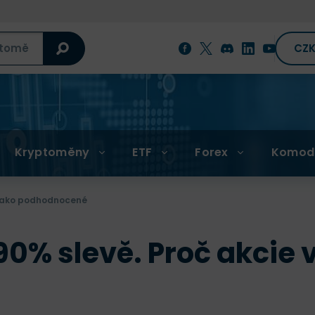
CZ
Kryptoměny
ETF
Forex
Komod
m jako podhodnocené
 90% slevě. Proč akci