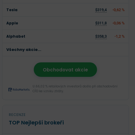
Tesla
$319,4
-0,62 %
Apple
$311,8
-0,06 %
Alphabet
$358,3
-1,2 %
Všechny akcie...
Obchodovat akcie
U 66,02 % retailových investorů došlo při obchodování
CFD ke vzniku ztráty.
RECENZE
TOP Nejlepší brokeři