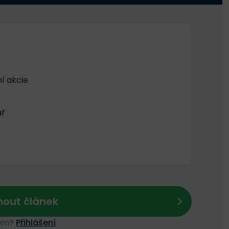
í akcie
ář
out článek
nem?
Přihlášení