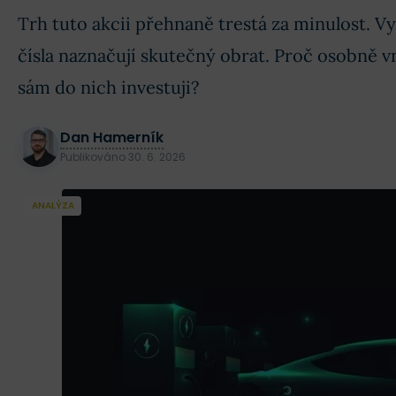
Trh tuto akcii přehnaně trestá za minulost. Vy
čísla naznačují skutečný obrat. Proč osobně
sám do nich investuji?
Dan Hamerník
Publikováno
30. 6. 2026
ANALÝZA