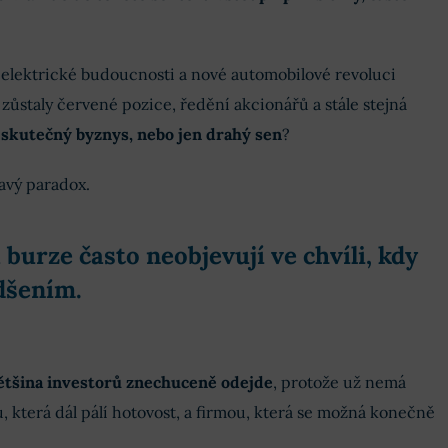
 elektrické budoucnosti a nové automobilové revoluci
 zůstaly červené pozice, ředění akcionářů a stále stejná
 skutečný byznys, nebo jen drahý sen
?
mavý paradox.
a burze často neobjevují ve chvíli, kdy
adšením
.
ětšina investorů znechuceně odejde
, protože už nemá
, která dál pálí hotovost, a firmou, která se možná konečně