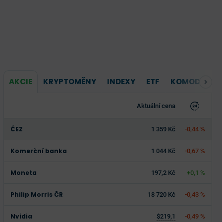
AKCIE
KRYPTOMĚNY
INDEXY
ETF
KOMODITY
Aktuální cena
ČEZ
1 359 Kč
-0,44 %
Komerční banka
1 044 Kč
-0,67 %
Moneta
197,2 Kč
+0,1 %
Philip Morris ČR
18 720 Kč
-0,43 %
Nvidia
$219,1
-0,49 %