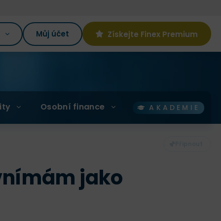
K
Můj účet
Získejte Finex Premium
ity
Osobní finance
AKADEMIE
e vnímám jako