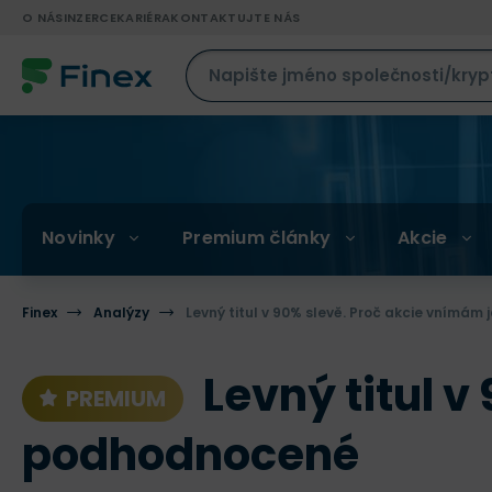
O NÁS
INZERCE
KARIÉRA
KONTAKTUJTE NÁS
Novinky
Premium články
Akcie
Finex
Analýzy
Levný titul v 90% slevě. Proč akcie vnímá
Levný titul v
PREMIUM
podhodnocené