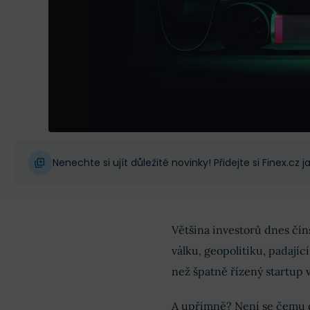
Nenechte si ujít důležité novinky! Přidejte si Finex.cz
Většina investorů dnes čín
válku, geopolitiku, padající
než špatně řízený startup 
A upřímně? Není se čemu d