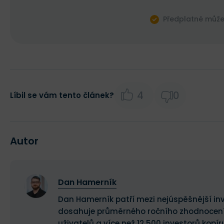
Předplatné může 
4
0
Líbil se vám tento článek?
Autor
Dan Hamerník
Dan Hamerník patří mezi nejúspěšnější inv
dosahuje průměrného ročního zhodnocení 34
uživatelů a více než 12 500 investorů kopíru