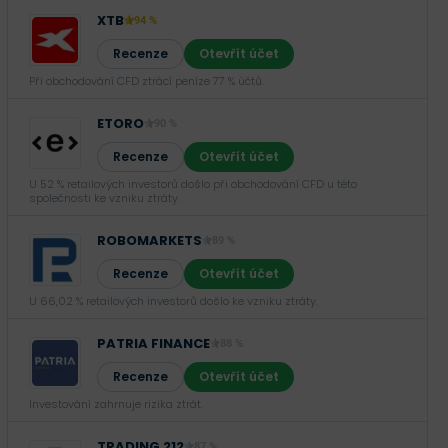
XTB
94 %
Recenze
Otevřít účet
Při obchodování CFD ztrácí peníze 77 % účtů.
ETORO
90 %
Recenze
Otevřít účet
U 52 % retailových investorů došlo při obchodování CFD u této
společnosti ke vzniku ztráty.
ROBOMARKETS
89 %
Recenze
Otevřít účet
U 66,02 % retailových investorů došlo ke vzniku ztráty.
PATRIA FINANCE
88 %
Recenze
Otevřít účet
Investování zahrnuje rizika ztrát.‎
TRADING 212
87 %