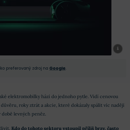
 jako preferovaný zdroj na
Google
.
ské elektromobilky hází do jednoho pytle. Vidí cenovou
 důvěru, roky ztrát a akcie, které dokázaly spálit víc nadějí
v době levných peněz.
ivit.
Kdo do tohoto sektoru vstoupil příliš brzy, často