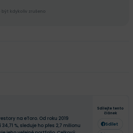
být kdykoliv zrušeno
Sdílejte tento
článek
estory na eToro. Od roku 2019
Sdílet
,71 %, sleduje ho přes 2,7 milionu
je jeho veřejné portfolio. Celkový