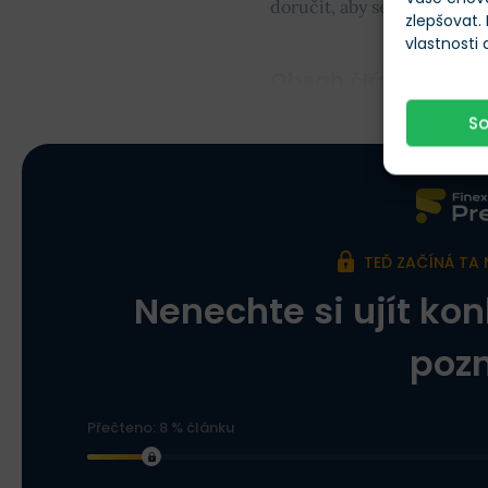
doručit, aby se z levné akci
zlepšovat.
vlastnosti
Obsah článku
S
TEĎ ZAČÍNÁ TA 
Nenechte si ujít kon
poz
Přečteno: 8 % článku