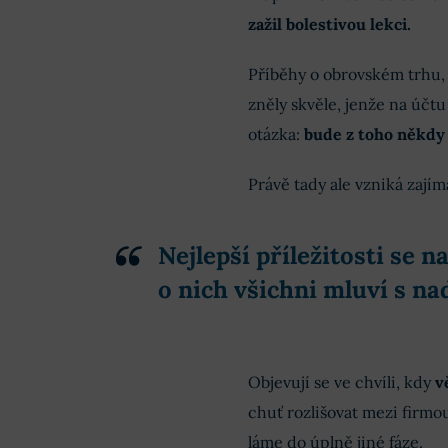
zažil bolestivou lekci.
Příběhy o obrovském trhu,
zněly skvěle, jenže na účtu
otázka:
bude z toho někdy
Právě tady ale vzniká zají
Nejlepší příležitosti se n
o nich všichni mluví s n
Objevují se ve chvíli, kdy
v
chuť rozlišovat mezi firmou
láme do úplně jiné fáze.