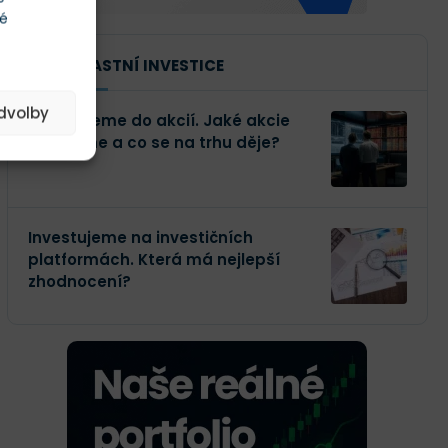
té
NAŠE VLASTNÍ INVESTICE
edvolby
Investujeme do akcií. Jaké akcie
kupujeme a co se na trhu děje?
Investujeme na investičních
platformách. Která má nejlepší
zhodnocení?