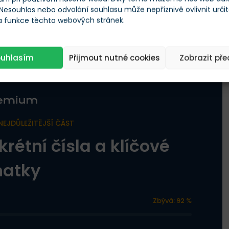
e nestala jen další past.
 Nesouhlas nebo odvolání souhlasu může nepříznivě ovlivnit urči
 a funkce těchto webových stránek.
ouhlasím
Přijmout nutné cookies
Zobrazit př
NEJDŮLEŽITĚJŠÍ ČÁST
krétní čísla a klíčové
natky
Zbývá: 92 %