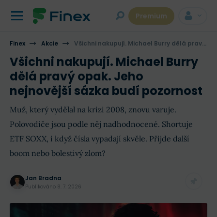
Premium
Finex
Akcie
Všichni nakupují. Michael Burry dělá pravý opak. Jeho nejnovější sázka budí pozornost
Všichni nakupují. Michael Burry
dělá pravý opak. Jeho
nejnovější sázka budí pozornost
Muž, který vydělal na krizi 2008, znovu varuje.
Polovodiče jsou podle něj nadhodnocené. Shortuje
ETF SOXX, i když čísla vypadají skvěle. Přijde další
boom nebo bolestivý zlom?
Jan Bradna
Publikováno
8. 7. 2026