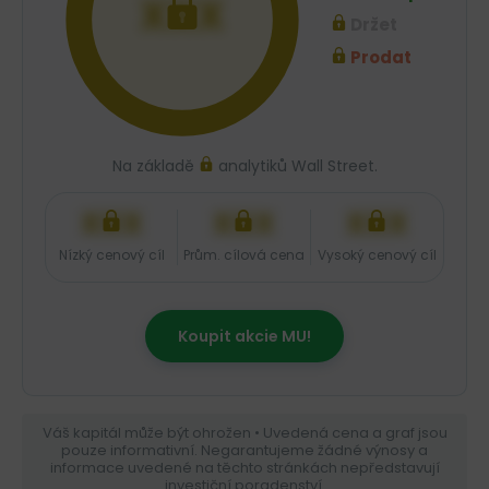
XXX
Držet
Prodat
Na základě
analytiků Wall Street.
XXX
XXX
XXX
Nízký cenový cíl
Prům. cílová cena
Vysoký cenový cíl
Koupit akcie MU!
Váš kapitál může být ohrožen • Uvedená cena a graf jsou
pouze informativní. Negarantujeme žádné výnosy a
informace uvedené na těchto stránkách nepředstavují
investiční poradenství.