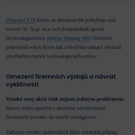
Ukazatel P/E
fondu se dlouhodobě pohybuje nad
úrovní 70. To je více než dvojnásobek oproti
technologickému
indexu Nasdaq-100
. Ocenění
polovodičových firem tak z hlediska valuací výrazně
předběhlo zbytek technologického trhu.
Omezení firemních výdajů a návrat
cykličnosti
Vysoké ceny akcií však nejsou jediným problémem
;
hlavní riziko spočívá v samotné udržitelnosti
firemních investic do umělé inteligence.
Zatímco výrobci polovodičů hlásí rekordní příjmy,