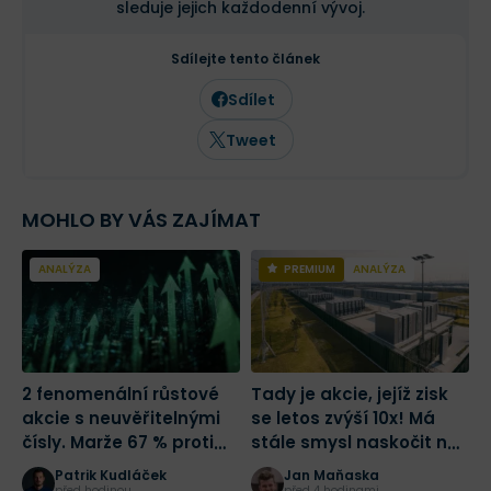
sleduje jejich každodenní vývoj.
Sdílejte tento článek
Sdílet
Tweet
MOHLO BY VÁS ZAJÍMAT
ANALÝZA
PREMIUM
ANALÝZA
2 fenomenální růstové
Tady je akcie, jejíž zisk
Š
akcie s neuvěřitelnými
se letos zvýší 10x! Má
S
čísly. Marže 67 % proti
stále smysl naskočit na
p
růstu tržeb o 684 %.
jednu z nejlepších sázek
d
Patrik Kudláček
Jan Maňaska
Která je lepší?
na AI?
m
před hodinou
před 4 hodinami