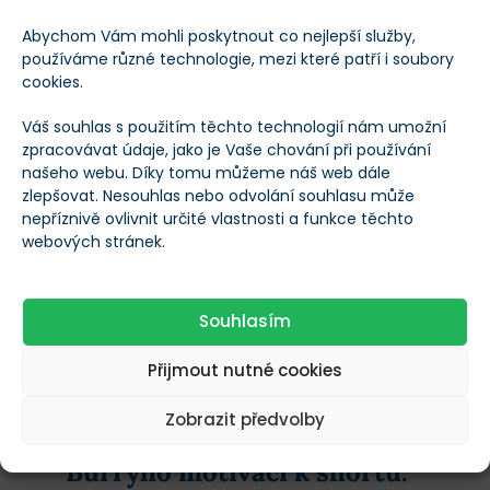
Abychom Vám mohli poskytnout co nejlepší služby,
Od svého založení v roce 2001 dosáhl fond SOXX
používáme různé technologie, mezi které patří i soubory
průměrného ročního zhodnocení 14,9 %
, zatímco
cookies.
index S&P 500
za stejné období generoval přibližně 9
Váš souhlas s použitím těchto technologií nám umožní
% ročně.
zpracovávat údaje, jako je Vaše chování při používání
našeho webu. Díky tomu můžeme náš web dále
Růst akceleroval zejména v posledních třech letech s
zlepšovat. Nesouhlas nebo odvolání souhlasu může
nepříznivě ovlivnit určité vlastnosti a funkce těchto
masivním nástupem umělé inteligence, kdy roční
webových stránek.
výnos ETF vyskočil na více než 54 % v důsledku
prudkého přeceňování celého odvětví.
Souhlasím
Právě předchozí prudký růst
Přijmout nutné cookies
však vyhnal ocenění fondu do
Zobrazit předvolby
extrémů, což vysvětluje
Burryho motivaci k shortu.