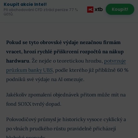
Koupit akcie Intel!
Koupit!
Při obchodování CFD ztrácí peníze 77 %
účtů.
Pokud se tyto obrovské výdaje nezačnou firmám
vracet, hrozí rychlé přiškrcení rozpočtů na nákup
hardwaru
. Že nejde o teoretickou hrozbu,
potvrzuje
průzkum banky UBS
, podle kterého již přibližně 60 %
podniků své výdaje na AI omezuje.
Jakékoliv zpomalení objednávek přitom může mít na
fond SOXX tvrdý dopad.
Polovodičový průmysl je historicky vysoce cyklický a
po vlnách prudkého růstu pravidelně přicházejí
hluboké propady.