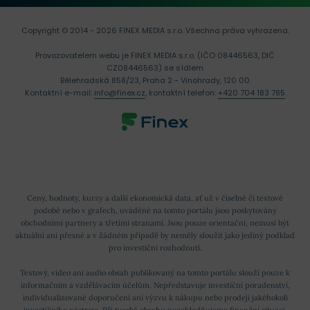
Copyright © 2014 - 2026 FINEX MEDIA s.r.o.
Všechna práva vyhrazena.
Provozovatelem webu je FINEX MEDIA s.r.o. (IČO 08446563, DIČ
CZ08446563) se sídlem
Bělehradská 858/23, Praha 2 - Vinohrady, 120 00
Kontaktní e-mail:
info@finex.cz
, kontaktní telefon:
+420 704 183 785
Ceny, hodnoty, kurzy a další ekonomická data, ať už v číselné či textové
podobě nebo v grafech, uváděné na tomto portálu jsou poskytovány
obchodními partnery a třetími stranami. Jsou pouze orientační, nemusí být
aktuální ani přesné a v žádném případě by neměly sloužit jako jediný podklad
pro investiční rozhodnutí.
Textový, video ani audio obsah publikovaný na tomto portálu slouží pouze k
informačním a vzdělávacím účelům. Nepředstavuje investiční poradenství,
individualizované doporučení ani výzvu k nákupu nebo prodeji jakéhokoli
investičního nástroje. Při tvorbě obsahu nezohledňujeme finanční situaci,