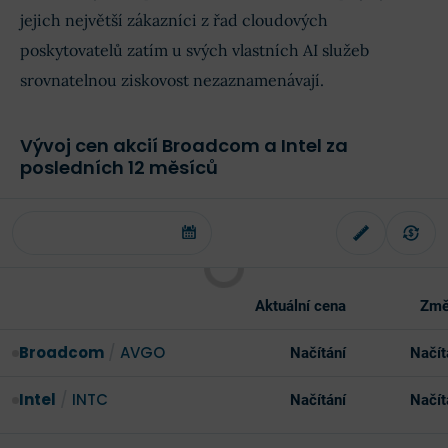
jejich největší zákazníci z řad cloudových
poskytovatelů zatím u svých vlastních AI služeb
srovnatelnou ziskovost nezaznamenávají.
Vývoj cen akcií Broadcom a Intel za
posledních 12 měsíců
Aktuální cena
Změ
Broadcom
/
AVGO
Načítání
Načít
Intel
/
INTC
Načítání
Načít