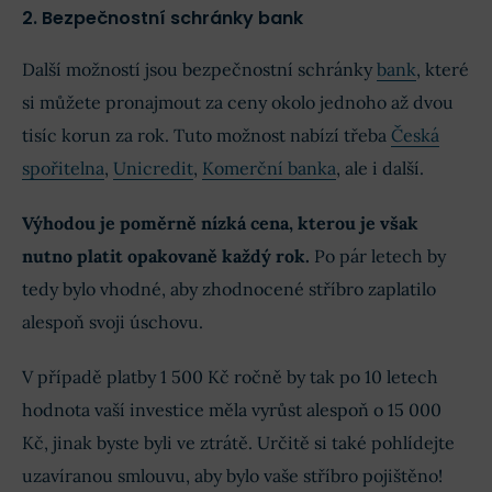
2. Bezpečnostní schránky bank
Další možností jsou bezpečnostní schránky
bank
, které
si můžete pronajmout za ceny okolo jednoho až dvou
tisíc korun za rok. Tuto možnost nabízí třeba
Česká
spořitelna
,
Unicredit
,
Komerční banka
, ale i další.
Výhodou je poměrně nízká cena, kterou je však
nutno platit opakovaně každý rok.
Po pár letech by
tedy bylo vhodné, aby zhodnocené stříbro zaplatilo
alespoň svoji úschovu.
V případě platby 1 500 Kč ročně by tak po 10 letech
hodnota vaší investice měla vyrůst alespoň o 15 000
Kč, jinak byste byli ve ztrátě. Určitě si také pohlídejte
uzavíranou smlouvu, aby bylo vaše stříbro pojištěno!