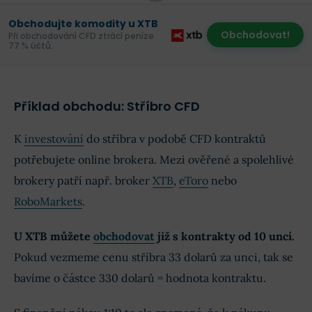
Obchodujte komodity u XTB
Obchodovat!
Při obchodování CFD ztrácí peníze
77 % účtů.
Příklad obchodu: Stříbro CFD
K
investování
do stříbra v podobě CFD kontraktů
potřebujete online brokera. Mezi ověřené a spolehlivé
brokery patří např. broker
XTB
,
eToro
nebo
RoboMarkets
.
U XTB můžete
obchodovat
již s kontrakty od 10 uncí.
Pokud vezmeme cenu stříbra 33 dolarů za unci, tak se
bavíme o částce 330 dolarů = hodnota kontraktu.