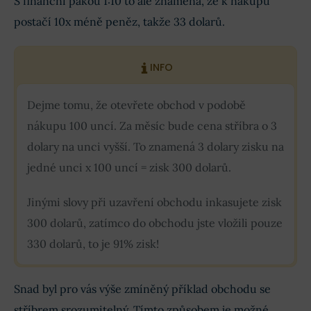
S finanční pákou 1:10 to ale znamená, že k nákupu
postačí 10x méně peněz, takže 33 dolarů.
INFO
Dejme tomu, že otevřete obchod v podobě
nákupu 100 uncí. Za měsíc bude cena stříbra o 3
dolary na unci vyšší. To znamená 3 dolary zisku na
jedné unci x 100 uncí = zisk 300 dolarů.
Jinými slovy při uzavření obchodu inkasujete zisk
300 dolarů, zatímco do obchodu jste vložili pouze
330 dolarů, to je 91% zisk!
Snad byl pro vás výše zmíněný příklad obchodu se
stříbrem srozumitelný. Tímto způsobem je možné