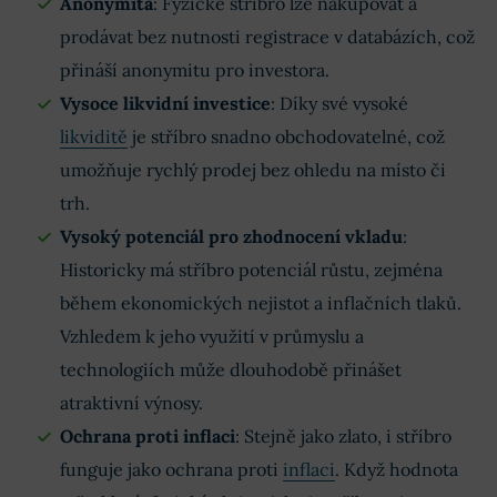
Anonymita
: Fyzické stříbro lze nakupovat a
prodávat bez nutnosti registrace v databázích, což
přináší anonymitu pro investora.
Vysoce likvidní investice
: Díky své vysoké
likviditě
je stříbro snadno obchodovatelné, což
umožňuje rychlý prodej bez ohledu na místo či
trh.
Vysoký potenciál pro zhodnocení vkladu
:
Historicky má stříbro potenciál růstu, zejména
během ekonomických nejistot a inflačních tlaků.
Vzhledem k jeho využití v průmyslu a
technologiích může dlouhodobě přinášet
atraktivní výnosy.
Ochrana proti inflaci
: Stejně jako zlato, i stříbro
funguje jako ochrana proti
inflaci
. Když hodnota