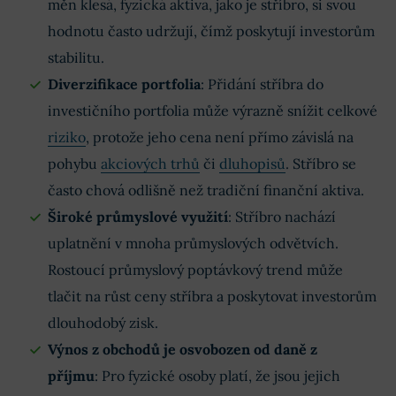
měn klesá, fyzická aktiva, jako je stříbro, si svou
hodnotu často udržují, čímž poskytují investorům
stabilitu.
Diverzifikace portfolia
: Přidání stříbra do
investičního portfolia může výrazně snížit celkové
riziko
, protože jeho cena není přímo závislá na
pohybu
akciových trhů
či
dluhopisů
. Stříbro se
často chová odlišně než tradiční finanční aktiva.
Široké průmyslové využití
: Stříbro nachází
uplatnění v mnoha průmyslových odvětvích.
Rostoucí průmyslový poptávkový trend může
tlačit na růst ceny stříbra a poskytovat investorům
dlouhodobý zisk.
Výnos z obchodů je osvobozen od daně z
příjmu
: Pro fyzické osoby platí, že jsou jejich