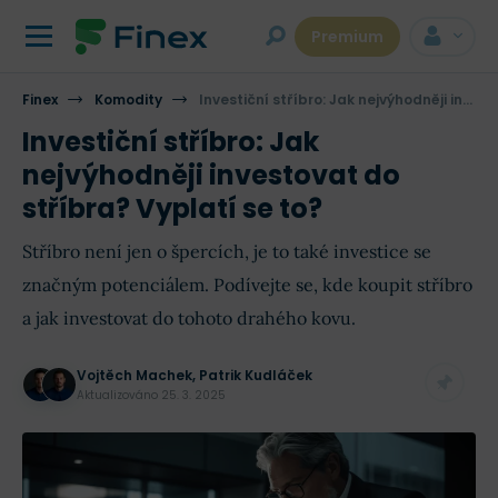
Premium
Finex
Komodity
Investiční stříbro: Jak nejvýhodněji investovat do stříbra? Vyplatí se to?
Investiční stříbro: Jak
nejvýhodněji investovat do
stříbra? Vyplatí se to?
Stříbro není jen o špercích, je to také investice se
značným potenciálem. Podívejte se, kde koupit stříbro
a jak investovat do tohoto drahého kovu.
Vojtěch Machek
,
Patrik Kudláček
Aktualizováno
25. 3. 2025