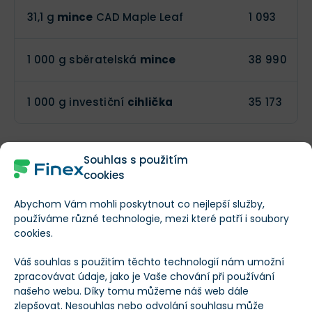
31,1 g
mince
CAD Maple Leaf
1 093
1 000 g sběratelská
mince
38 990
1 000 g investiční
cihlička
35 173
Na první pohled je patrné, že nejvýhodnější investice
Souhlas s použitím
do stříbra
dle ceny za gram vychází cihlička
.
cookies
Abychom Vám mohli poskytnout co nejlepší služby,
To je díky nižším výrobním nákladům oproti ostatním
používáme různé technologie, mezi které patří i soubory
porovnávaným variantám. Tato alternativa je
cookies.
nejvhodnější pro investory, kteří nehledají estetickou
Váš souhlas s použitím těchto technologií nám umožní
stránku, ale jde jim jen o hodnotu
investice
.
zpracovávat údaje, jako je Vaše chování při používání
našeho webu. Díky tomu můžeme náš web dále
Velice dobře vychází také
mince s javorovým listem
–
zlepšovat. Nesouhlas nebo odvolání souhlasu může