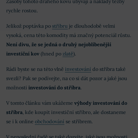
Zásoby tohoto drahého kovu ubývají a náklady těžby
rychle rostou.
Jelikož poptávka po
stříbru
je dlouhodobě velmi
vysoká, cena této komodity má značný potenciál růstu.
Není divu, že se jedná o druhý nejoblíbenější
investiční kov
(hned po
zlatě
).
Rádi byste se na této vlně
investování
do stříbra také
svezli? Pak se podívejte, na co si dát pozor a jaké jsou
možnosti
investování do stříbra
.
V tomto článku vám ukážeme
výhody investování do
stříbra
, kde koupit investiční stříbro, ale dostaneme
se i k online
obchodování
se stříbrem.
V neposlední řadě se také dozvíte, jaké jsou možnosti