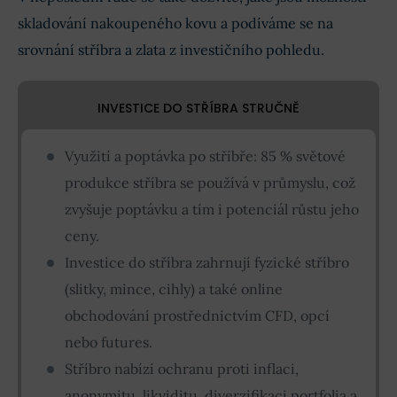
skladování nakoupeného kovu a podíváme se na
srovnání stříbra a zlata z investičního pohledu.
INVESTICE DO STŘÍBRA STRUČNĚ
Využití a poptávka po stříbře: 85 % světové
produkce stříbra se používá v průmyslu, což
zvyšuje poptávku a tím i potenciál růstu jeho
ceny.
Investice do stříbra zahrnují fyzické stříbro
(slitky, mince, cihly) a také online
obchodování prostřednictvím CFD, opcí
nebo futures.
Stříbro nabízí ochranu proti inflaci,
anonymitu, likviditu, diverzifikaci portfolia a