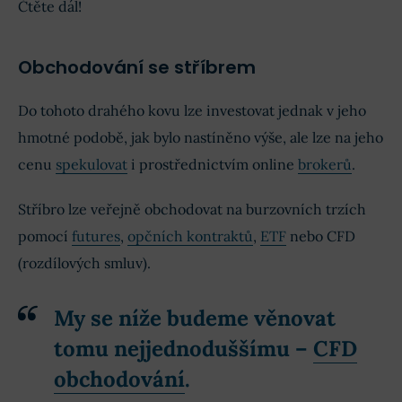
Čtěte dál!
Obchodování se stříbrem
Do tohoto drahého kovu lze investovat jednak v jeho
hmotné podobě, jak bylo nastíněno výše, ale lze na jeho
cenu
spekulovat
i prostřednictvím online
brokerů
.
Stříbro lze veřejně obchodovat na burzovních trzích
pomocí
futures
,
opčních kontraktů
,
ETF
nebo CFD
(rozdílových smluv).
My se níže budeme věnovat
tomu nejjednoduššímu –
CFD
obchodování
.