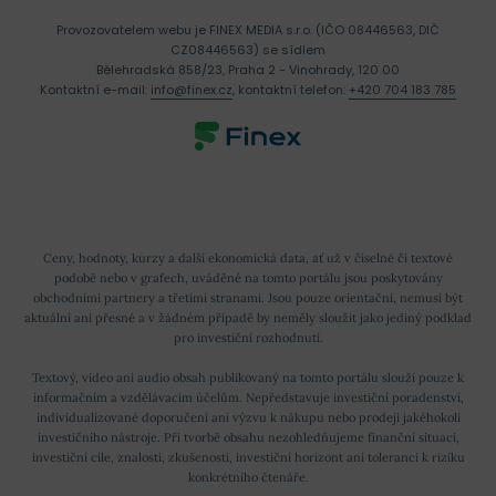
Provozovatelem webu je FINEX MEDIA s.r.o. (IČO 08446563, DIČ
CZ08446563) se sídlem
Bělehradská 858/23, Praha 2 - Vinohrady, 120 00
Kontaktní e-mail:
info@finex.cz
, kontaktní telefon:
+420 704 183 785
Ceny, hodnoty, kurzy a další ekonomická data, ať už v číselné či textové
podobě nebo v grafech, uváděné na tomto portálu jsou poskytovány
obchodními partnery a třetími stranami. Jsou pouze orientační, nemusí být
aktuální ani přesné a v žádném případě by neměly sloužit jako jediný podklad
pro investiční rozhodnutí.
Textový, video ani audio obsah publikovaný na tomto portálu slouží pouze k
informačním a vzdělávacím účelům. Nepředstavuje investiční poradenství,
individualizované doporučení ani výzvu k nákupu nebo prodeji jakéhokoli
investičního nástroje. Při tvorbě obsahu nezohledňujeme finanční situaci,
investiční cíle, znalosti, zkušenosti, investiční horizont ani toleranci k riziku
konkrétního čtenáře.