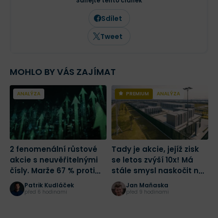
Sdílejte tento článek
dění. Vedle Finexu pravidelně publikuje
odborné články a komentáře také v
Sdílet
dalších českých ekonomických médiích,
včetně Hospodářských novin.
Tweet
MOHLO BY VÁS ZAJÍMAT
ANALÝZA
PREMIUM
ANALÝZA
2 fenomenální růstové
Tady je akcie, jejíž zisk
2
akcie s neuvěřitelnými
se letos zvýší 10x! Má
d
čísly. Marže 67 % proti
stále smysl naskočit na
z
růstu tržeb o 684 %.
jednu z nejlepších sázek
Patrik Kudláček
Jan Maňaska
Která je lepší?
na AI?
před 6 hodinami
před 9 hodinami