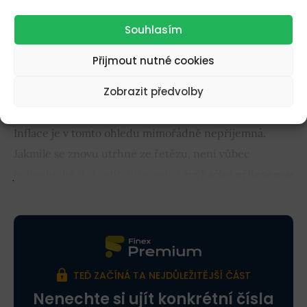
Souhlasím
Přijmout nutné cookies
Zobrazit předvolby
Jak se může v následujících měsících vyvíjet inflace?
Inflace je v tomto ohledu mimořádně nepříjemná.
Jakmile se znovu utrhne ze řetězu, není vůbec
jednoduché ji zkrotit. Připomíná
žvýkačku přilepenou
na botě
, které se jen tak nezbavíte.
TEĎ ZAČÍNÁ TA NEJDŮLEŽITĚJŠÍ ČÁST
Nenechte si ujít konkrétní čísla