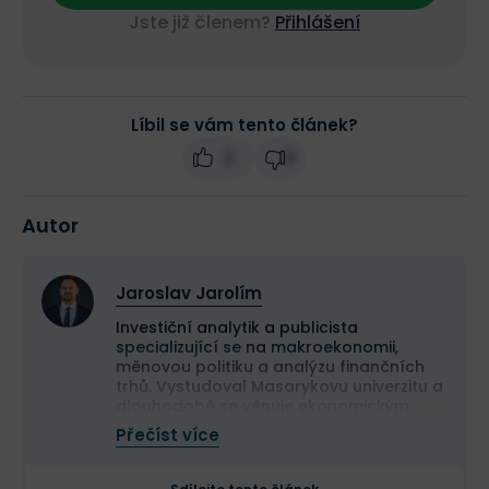
Jste již členem?
Přihlášení
Líbil se vám tento článek?
2
0
Autor
Jaroslav Jarolím
Investiční analytik a publicista
specializující se na makroekonomii,
měnovou politiku a analýzu finančních
trhů. Vystudoval Masarykovu univerzitu a
dlouhodobě se věnuje ekonomickým
souvislostem vývoje kapitálových trhů.
Přečíst více
Ve Finexu publikuje odborné články
zaměřené na fundamentální a
technickou analýzu i makroekonomické