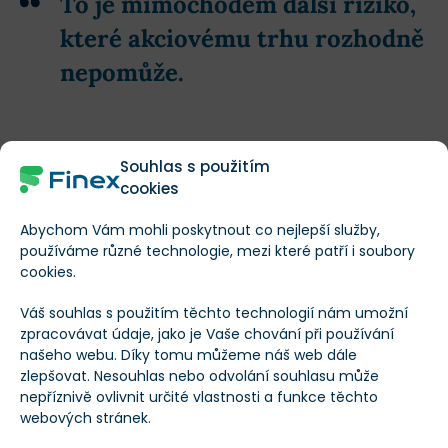
To je mimochodem další riziko,
které akciovému trhu rozhodně
nepomůže.
Krásně se na tom ukazuje, jak snadno se v reálné
Souhlas s použitím
ekonomice mohou
otevřít staré rány
. Stačí do
cookies
systému nešikovně zasáhnout a problém, který se zdál
Abychom Vám mohli poskytnout co nejlepší služby,
být pod kontrolou, je velmi rychle zpět.
používáme různé technologie, mezi které patří i soubory
cookies.
Váš souhlas s použitím těchto technologií nám umožní
zpracovávat údaje, jako je Vaše chování při používání
našeho webu. Díky tomu můžeme náš web dále
zlepšovat. Nesouhlas nebo odvolání souhlasu může
nepříznivě ovlivnit určité vlastnosti a funkce těchto
webových stránek.