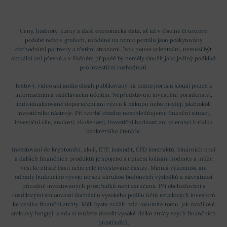
Ceny, hodnoty, kurzy a další ekonomická data, ať už v číselné či textové
podobě nebo v grafech, uváděné na tomto portálu jsou poskytovány
obchodními partnery a třetími stranami. Jsou pouze orientační, nemusí být
aktuální ani přesné a v žádném případě by neměly sloužit jako jediný podklad
pro investiční rozhodnutí.
Textový, video ani audio obsah publikovaný na tomto portálu slouží pouze k
informačním a vzdělávacím účelům. Nepředstavuje investiční poradenství,
individualizované doporučení ani výzvu k nákupu nebo prodeji jakéhokoli
investičního nástroje. Při tvorbě obsahu nezohledňujeme finanční situaci,
investiční cíle, znalosti, zkušenosti, investiční horizont ani toleranci k riziku
konkrétního čtenáře.
Investování do kryptoměn, akcií, ETF, komodit, CFD kontraktů, binárních opcí
a dalších finančních produktů je spojeno s rizikem kolísání hodnoty a může
vést ke ztrátě části nebo celé investované částky. Minulá výkonnost ani
odhady budoucího vývoje nejsou zárukou budoucích výsledků a návratnost
původně investovaných prostředků není zaručena. Při obchodování s
rozdílovými smlouvami dochází u vysokého podílu účtů retailových investorů
ke vzniku finanční ztráty. Měli byste zvážit, zda rozumíte tomu, jak rozdílové
smlouvy fungují, a zda si můžete dovolit vysoké riziko ztráty svých finančních
prostředků.