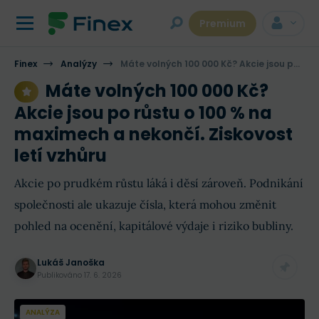
Premium
Finex
Analýzy
Máte volných 100 000 Kč? Akcie jsou po růstu o 100 % na maximech a nekončí. Ziskovost letí vzhůru
Máte volných 100 000 Kč?
Akcie jsou po růstu o 100 % na
maximech a nekončí. Ziskovost
letí vzhůru
Akcie po prudkém růstu láká i děsí zároveň. Podnikání
společnosti ale ukazuje čísla, která mohou změnit
pohled na ocenění, kapitálové výdaje i riziko bubliny.
Lukáš Janoška
Publikováno
17. 6. 2026
ANALÝZA