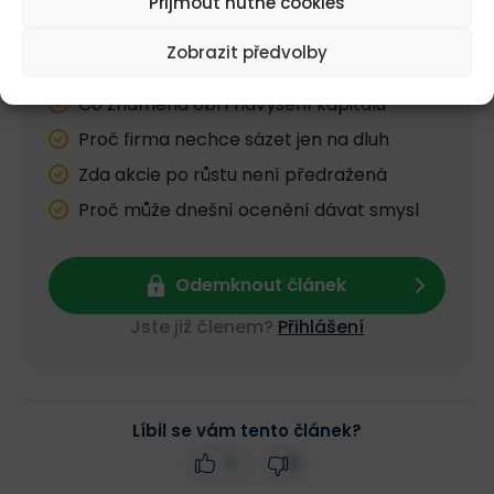
Přijmout nutné cookies
Co se v tomto článku dozvíte?
Zobrazit předvolby
Proč nejde o AI bublinu
Co znamená obří navýšení kapitálu
Proč firma nechce sázet jen na dluh
Zda akcie po růstu není předražená
Proč může dnešní ocenění dávat smysl
Odemknout článek
Jste již členem?
Přihlášení
Líbil se vám tento článek?
1
0