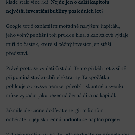
klade stále více lidí:
Nejde jen o další kapitolu
největší investiční bubliny posledních let
?
Google totiž oznámil mimořádné navýšení kapitálu,
jeho volný peněžní tok prudce klesl a kapitálové výdaje
míří do částek, které si běžný investor jen stěží
představí.
Právě proto se vyplatí číst dál. Tento příběh totiž silně
připomíná stavbu obří elektrárny. Ta zpočátku
pohlcuje obrovské peníze, působí riskantně a zvenku
může vypadat jako bezedná černá díra na kapitál.
Jakmile ale začne dodávat energii milionům
odběratelů, její skutečná hodnota se naplno projeví.
V dnešním článku zjistíte,
zda se díváte na přepálenou