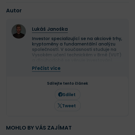
Autor
Lukáš Janoška
Investor specializující se na akciové trhy,
kryptoměny a fundamentální analýzu
společností. V současnosti studuje na
Vysokém učení technickém v Brně (VUT)
a dlouhodobě se věnuje investování.
Ve své investiční praxi se zaměřuje na
Přečíst více
detailní analýzu účetních výkazů,
výročních zpráv a regulatorních
dokumentů společností. Inspiraci čerpá z
Sdílejte tento článek
principů hodnotového investování a
prostřednictvím odborných článků se
Sdílet
snaží přibližovat investování široké
veřejnosti.
Tweet
MOHLO BY VÁS ZAJÍMAT