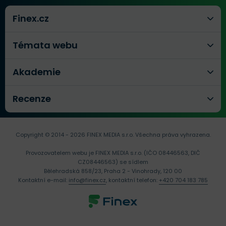
Finex.cz
Témata webu
Akademie
Recenze
Copyright © 2014 - 2026 FINEX MEDIA s.r.o.
Všechna práva vyhrazena.
Provozovatelem webu je FINEX MEDIA s.r.o. (IČO 08446563, DIČ
CZ08446563) se sídlem
Bělehradská 858/23, Praha 2 - Vinohrady, 120 00
Kontaktní e-mail:
info@finex.cz
, kontaktní telefon:
+420 704 183 785