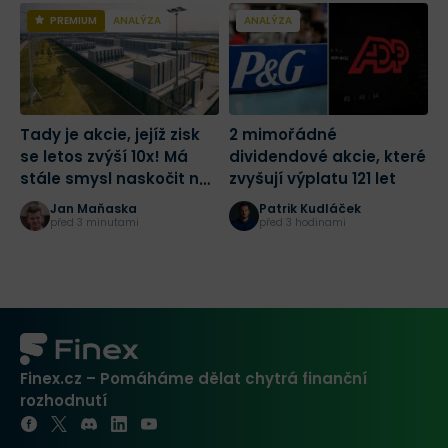
PREMIUM
ANALÝZA
ANALÝZA
Tady je akcie, jejíž zisk
2 mimořádné
2
se letos zvýší 10x! Má
dividendové akcie, které
r
stále smysl naskočit na
zvyšují výplatu 121 let
p
jednu z nejlepších sázek
p
Jan Maňaska
Patrik Kudláček
na AI?
před 3 minutami
před 3 hodinami
Finex.cz – Pomáháme dělat chytrá finanční
rozhodnutí