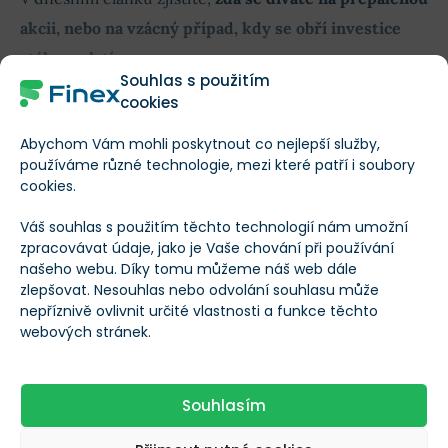
akcii, nebo na vzácný případ, kdy se obří investice
stále vyplatí
.
Souhlas s použitím
cookies
Obsah článku
Abychom Vám mohli poskytnout co nejlepší služby,
používáme různé technologie, mezi které patří i soubory
cookies.
Váš souhlas s použitím těchto technologií nám umožní
zpracovávat údaje, jako je Vaše chování při používání
TEĎ ZAČÍNÁ TA NEJDŮLEŽITĚJŠÍ ČÁST
našeho webu. Díky tomu můžeme náš web dále
Nenechte si ujít konkrétní čísla
zlepšovat. Nesouhlas nebo odvolání souhlasu může
nepříznivě ovlivnit určité vlastnosti a funkce těchto
a klíčové poznatky
webových stránek.
Přečteno: 19 % článku
Zbývá: 81 %
Souhlasím