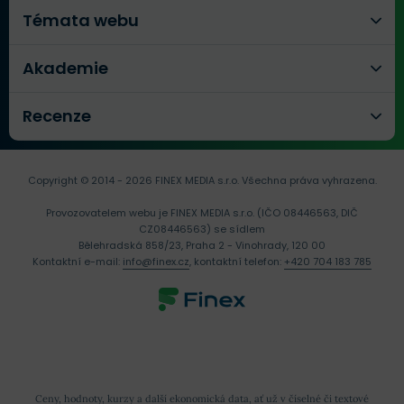
Témata webu
Akademie
Recenze
Copyright © 2014 - 2026 FINEX MEDIA s.r.o.
Všechna práva vyhrazena.
Provozovatelem webu je FINEX MEDIA s.r.o. (IČO 08446563, DIČ
CZ08446563) se sídlem
Bělehradská 858/23, Praha 2 - Vinohrady, 120 00
Kontaktní e-mail:
info@finex.cz
, kontaktní telefon:
+420 704 183 785
Ceny, hodnoty, kurzy a další ekonomická data, ať už v číselné či textové