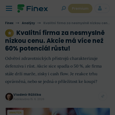
Premium
Finex
Analýzy
Kvalitní firma za nesmyslně nízkou cenu. Akcie má více než 60% potenciál růstu!
Kvalitní firma za nesmyslně
nízkou cenu. Akcie má více než
60% potenciál růstu!
Odvětví zdravotnických přístrojů charakterizuje
defenziva i růst. Akcie sice spadla o 50 %, ale firma
stále drží marže, zisky i cash flow. Je reakce trhu
oprávněná, nebo se jedná o příležitost ke koupi?
Vladimír Růžička
Publikováno
15. 6. 2026
ANALÝZA