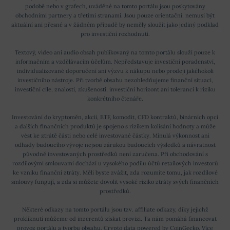
podobě nebo v grafech, uváděné na tomto portálu jsou poskytovány
obchodními partnery a třetími stranami. Jsou pouze orientační, nemusí být
aktuální ani přesné a v žádném případě by neměly sloužit jako jediný podklad
pro investiční rozhodnutí.
Textový, video ani audio obsah publikovaný na tomto portálu slouží pouze k
informačním a vzdělávacím účelům. Nepředstavuje investiční poradenství,
individualizované doporučení ani výzvu k nákupu nebo prodeji jakéhokoli
investičního nástroje. Při tvorbě obsahu nezohledňujeme finanční situaci,
investiční cíle, znalosti, zkušenosti, investiční horizont ani toleranci k riziku
konkrétního čtenáře.
Investování do kryptoměn, akcií, ETF, komodit, CFD kontraktů, binárních opcí
a dalších finančních produktů je spojeno s rizikem kolísání hodnoty a může
vést ke ztrátě části nebo celé investované částky. Minulá výkonnost ani
odhady budoucího vývoje nejsou zárukou budoucích výsledků a návratnost
původně investovaných prostředků není zaručena. Při obchodování s
rozdílovými smlouvami dochází u vysokého podílu účtů retailových investorů
ke vzniku finanční ztráty. Měli byste zvážit, zda rozumíte tomu, jak rozdílové
smlouvy fungují, a zda si můžete dovolit vysoké riziko ztráty svých finančních
prostředků.
Některé odkazy na tomto portálu jsou tzv. affiliate odkazy, díky jejichž
prokliknutí můžeme od inzerentů získat provizi. Ta nám pomáhá financovat
provoz portálu a tvorbu obsahu. Crypto data powered by
CoinGecko
.
Více