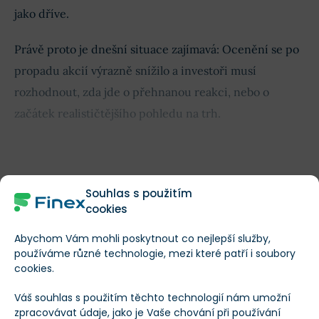
jako dříve.
Právě proto je dnešní situace zajímavá: Ocenění se po
propadu akcií výrazně snížilo a investoři musí
rozhodnout, zda jde o přehnanou reakci, nebo o
začátek realističtějšího pohledu na trh.
Obsah článku
Souhlas s použitím
cookies
Abychom Vám mohli poskytnout co nejlepší služby,
používáme různé technologie, mezi které patří i soubory
TEĎ ZAČÍNÁ TA NEJDŮLEŽITĚJŠÍ ČÁST
cookies.
Nenechte si ujít konkrétní čísla
a klíčové poznatky
Váš souhlas s použitím těchto technologií nám umožní
zpracovávat údaje, jako je Vaše chování při používání