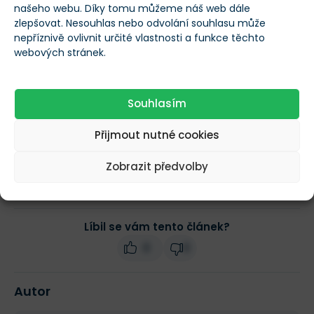
Přečteno: 16 % článku
Zbývá: 84 %
našeho webu. Díky tomu můžeme náš web dále
zlepšovat. Nesouhlas nebo odvolání souhlasu může
nepříznivě ovlivnit určité vlastnosti a funkce těchto
webových stránek.
Odemknout článek
Souhlasím
Jste již členem?
Přihlášení
Přijmout nutné cookies
Předplatné může být kdykoliv zrušeno
Zobrazit předvolby
Líbil se vám tento článek?
0
0
Autor