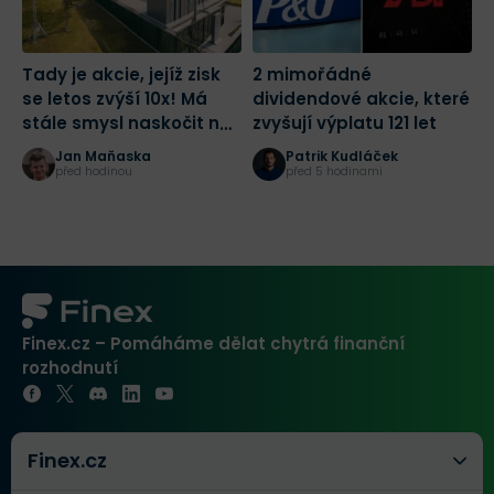
Tady je akcie, jejíž zisk
2 mimořádné
2
se letos zvýší 10x! Má
dividendové akcie, které
r
stále smysl naskočit na
zvyšují výplatu 121 let
p
jednu z nejlepších sázek
p
Jan Maňaska
Patrik Kudláček
na AI?
před hodinou
před 5 hodinami
Finex.cz – Pomáháme dělat chytrá finanční
rozhodnutí
Finex.cz