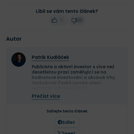
Líbil se vám tento článek?
1
33
Autor
Patrik Kudláček
Publicista a aktivní investor s více než
desetiletou praxí zaměřující se na
hodnotové investování a akciové trhy.
Vystudoval České vysoké učení
technické v Praze (ČVUT).
Ve své investiční strategii kombinuje
Přečíst více
aktivní i pasivní přístup a zaměřuje se
především na kvalitní růstové
společnosti a value investice. Ve svých
Sdílejte tento článek
článcích se věnuje investičním
strategiím, psychologii investování a
Sdílet
analýze jednotlivých akcií.
Tweet