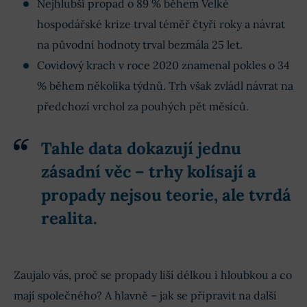
Nejhlubší propad o 89 % během Velké
hospodářské krize trval téměř čtyři roky a návrat
na původní hodnoty trval bezmála 25 let.
Covidový krach v roce 2020 znamenal pokles o 34
% během několika týdnů. Trh však zvládl návrat na
předchozí vrchol za pouhých pět měsíců.
Tahle data dokazují jednu
zásadní věc
–
trhy kolísají a
propady nejsou teorie, ale tvrdá
realita
.
Zaujalo vás, proč se propady liší délkou i hloubkou a co
mají společného? A hlavně – jak se připravit na další