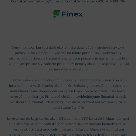
Kontaktní e-mail:
info@finex.cz
, kontaktní telefon:
+420 704 183 785
Ceny, hodnoty, kurzy a další ekonomická data, ať už v číselné či textové
podobě nebo v grafech, uváděné na tomto portálu jsou poskytovány
obchodními partnery a třetími stranami. Jsou pouze orientační, nemusí být
aktuální ani přesné a v žádném případě by neměly sloužit jako jediný podklad
pro investiční rozhodnutí.
Textový, video ani audio obsah publikovaný na tomto portálu slouží pouze k
informačním a vzdělávacím účelům. Nepředstavuje investiční poradenství,
individualizované doporučení ani výzvu k nákupu nebo prodeji jakéhokoli
investičního nástroje. Při tvorbě obsahu nezohledňujeme finanční situaci,
investiční cíle, znalosti, zkušenosti, investiční horizont ani toleranci k riziku
konkrétního čtenáře.
Investování do kryptoměn, akcií, ETF, komodit, CFD kontraktů, binárních opcí
a dalších finančních produktů je spojeno s rizikem kolísání hodnoty a může
vést ke ztrátě části nebo celé investované částky. Minulá výkonnost ani
odhady budoucího vývoje nejsou zárukou budoucích výsledků a návratnost