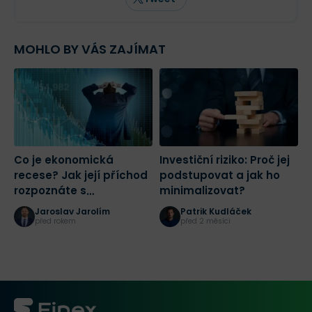
MOHLO BY VÁS ZAJÍMAT
Co je ekonomická
Investiční riziko: Proč jej
C
recese? Jak její příchod
podstupovat a jak ho
b
rozpoznáte s
minimalizovat?
j
předstihem?
Jaroslav Jarolím
Patrik Kudláček
před rokem
před 2 měsíci