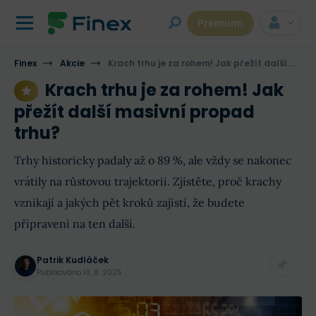
Premium
Finex
Akcie
Krach trhu je za rohem! Jak přežít další masivní propad trhu?
Krach trhu je za rohem! Jak
přežít další masivní propad
trhu?
Trhy historicky padaly až o 89 %, ale vždy se nakonec
vrátily na růstovou trajektorii. Zjistěte, proč krachy
vznikají a jakých pět kroků zajistí, že budete
připraveni na ten další.
Patrik Kudláček
Publikováno
10. 8. 2025