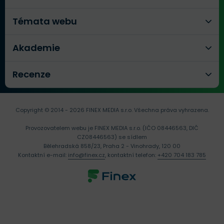
Témata webu
Akademie
Recenze
Copyright © 2014 - 2026 FINEX MEDIA s.r.o.
Všechna práva vyhrazena.
Provozovatelem webu je FINEX MEDIA s.r.o. (IČO 08446563, DIČ
CZ08446563) se sídlem
Bělehradská 858/23, Praha 2 - Vinohrady, 120 00
Kontaktní e-mail:
info@finex.cz
, kontaktní telefon:
+420 704 183 785