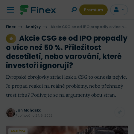
Premium
Finex
Analýzy
Akcie CSG se od IPO propadly o více než 50 %. Příležitost desetiletí, nebo varování, které investoři ignorují?
Akcie CSG se od IPO propadly
o více než 50 %. Příležitost
desetiletí, nebo varování, které
investoři ignorují?
Evropské zbrojovky ztrácí lesk a CSG to odnesla nejvíc.
Je propad reakcí na reálné problémy, nebo přehnaný
trest trhu? Podívejte se na argumenty obou stran.
Jan Maňaska
Publikováno
24. 6. 2026
ANALÝZA