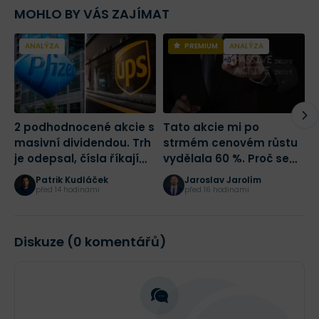
MOHLO BY VÁS ZAJÍMAT
ANALÝZA
PREMIUM
ANALÝZA
2 podhodnocené akcie s
Tato akcie mi po
Č
masivní dividendou. Trh
strmém cenovém růstu
p
je odepsal, čísla říkají
vydělala 60 %. Proč se
N
opak
(ne)vyplatí i nyní?
j
Patrik Kudláček
Jaroslav Jarolím
před 14 hodinami
před 16 hodinami
Diskuze (0 komentářů)