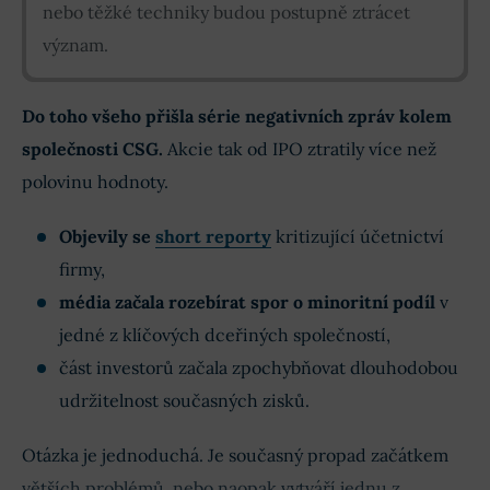
nebo těžké techniky budou postupně ztrácet
význam.
Do toho všeho přišla série negativních zpráv kolem
společnosti CSG.
Akcie tak od IPO ztratily více než
polovinu hodnoty.
Objevily se
short reporty
kritizující účetnictví
firmy,
média začala rozebírat spor o minoritní podíl
v
jedné z klíčových dceřiných společností,
část investorů začala zpochybňovat dlouhodobou
udržitelnost současných zisků.
Otázka je jednoduchá. Je současný propad začátkem
větších problémů, nebo naopak vytváří jednu z