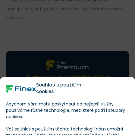
nejzajímavějších příležitostí v evropském obranném
sektoru?
Obsah článku
TEĎ ZAČÍNÁ TA NEJDŮLEŽITĚJŠÍ ČÁST
Souhlas s použitím
Nenechte si ujít konkrétní čísla
cookies
a klíčové poznatky
Abychom Vám mohli poskytnout co nejlepší služby,
Přečteno: 12 % článku
Zbývá: 88 %
používáme různé technologie, mezi které patří i soubory
cookies.
Váš souhlas s použitím těchto technologií nám umožní