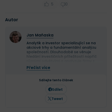
5
0
Autor
Jan Maňaska
Analytik a investor specializující se na
akciové trhy a fundamentální analýzu
společností. Dlouhodobě se věnuje
hledání investičních příležitostí napříč
různými odvětvími a analyzuje firmy z
celého světa se zaměřením na jejich
Přečíst více
dlouhodobý růstový potenciál. Vedle
vlastní investiční činnosti studuje
ekonomii a finance a podílí se na správě
Sdílejte tento článek
akciového portfolia menší rodinné firmy.
Sdílet
Tweet