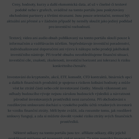
Ceny, hodnoty, kurzy a další ekonomická data, ať už v číselné či textové
podobě nebo v grafech, uváděné na tomto portálu jsou poskytovány
obchodními partnery a třetími stranami. Jsou pouze orientační, nemusí být
aktuální ani přesné a v žádném případě by neměly sloužit jako jediný podklad
pro investiční rozhodnutí.
Textový, video ani audio obsah publikovaný na tomto portálu slouží pouze k
informačním a vzdělávacím účelům. Nepředstavuje investiční poradenství,
individualizované doporučení ani výzvu k nákupu nebo prodeji jakéhokoli
investičního nástroje. Při tvorbě obsahu nezohledňujeme finanční situaci,
investiční cíle, znalosti, zkušenosti, investiční horizont ani toleranci k riziku
konkrétního čtenáře.
Investování do kryptoměn, akcií, ETF, komodit, CFD kontraktů, binárních opcí
a dalších finančních produktů je spojeno s rizikem kolísání hodnoty a může
vést ke ztrátě části nebo celé investované částky. Minulá výkonnost ani
odhady budoucího vývoje nejsou zárukou budoucích výsledků a návratnost
původně investovaných prostředků není zaručena. Při obchodování s
rozdílovými smlouvami dochází u vysokého podílu účtů retailových investorů
ke vzniku finanční ztráty. Měli byste zvážit, zda rozumíte tomu, jak rozdílové
smlouvy fungují, a zda si můžete dovolit vysoké riziko ztráty svých finančních
prostředků.
Některé odkazy na tomto portálu jsou tzv. affiliate odkazy, díky jejichž
prokliknutí můžeme od inzerentů získat provizi. Ta nám pomáhá financovat