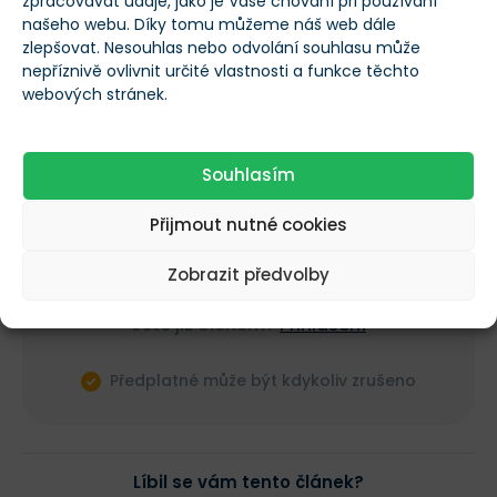
zpracovávat údaje, jako je Vaše chování při používání
našeho webu. Díky tomu můžeme náš web dále
Co se v tomto článku dozvíte?
zlepšovat. Nesouhlas nebo odvolání souhlasu může
Proč akcie CSG od IPO ztratily více než
nepříznivě ovlivnit určité vlastnosti a funkce těchto
polovinu hodnoty
webových stránek.
Jaké jsou hlavní argumenty short sellerů i
proti názory
Souhlasím
Zda je současný diskont vůči Rheinmetallu
oprávněný
Přijmout nutné cookies
Zobrazit předvolby
Odemknout článek
Jste již členem?
Přihlášení
Předplatné může být kdykoliv zrušeno
Líbil se vám tento článek?