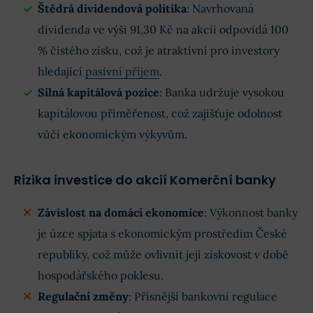
Štědrá dividendová politika
: Navrhovaná
dividenda ve výši 91,30 Kč na akcii odpovídá 100
% čistého zisku, což je atraktivní pro investory
hledající
pasivní příjem
.
Silná kapitálová pozice
: Banka udržuje vysokou
kapitálovou přiměřenost, což zajišťuje odolnost
vůči ekonomickým výkyvům.
Rizika investice do akcií Komerční banky
Závislost na domácí ekonomice
: Výkonnost banky
je úzce spjata s ekonomickým prostředím České
republiky, což může ovlivnit její ziskovost v době
hospodářského poklesu.
Regulační změny
: Přísnější bankovní regulace