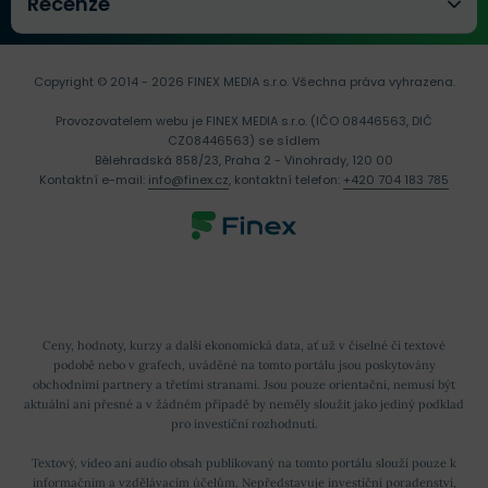
Recenze
Copyright © 2014 - 2026 FINEX MEDIA s.r.o.
Všechna práva vyhrazena.
Provozovatelem webu je FINEX MEDIA s.r.o. (IČO 08446563, DIČ
CZ08446563) se sídlem
Bělehradská 858/23, Praha 2 - Vinohrady, 120 00
Kontaktní e-mail:
info@finex.cz
, kontaktní telefon:
+420 704 183 785
Ceny, hodnoty, kurzy a další ekonomická data, ať už v číselné či textové
podobě nebo v grafech, uváděné na tomto portálu jsou poskytovány
obchodními partnery a třetími stranami. Jsou pouze orientační, nemusí být
aktuální ani přesné a v žádném případě by neměly sloužit jako jediný podklad
pro investiční rozhodnutí.
Textový, video ani audio obsah publikovaný na tomto portálu slouží pouze k
informačním a vzdělávacím účelům. Nepředstavuje investiční poradenství,