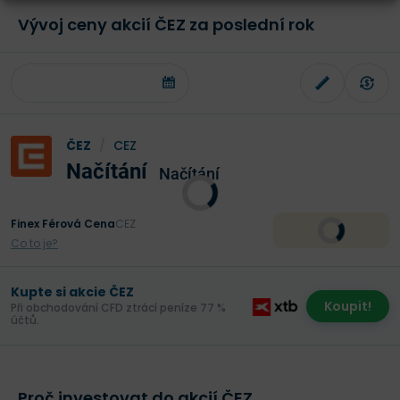
Vývoj ceny akcií ČEZ za poslední rok
ČEZ
/
CEZ
Načítání
Načítání
Finex Férová Cena
CEZ
Co to je?
Kupte si akcie ČEZ
Koupit!
Při obchodování CFD ztrácí peníze 77 %
účtů.
Proč investovat do akcií ČEZ