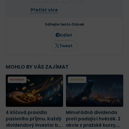
technické v Praze (ČVUT).
Ve své investiční strategii kombinuje
Přečíst více
aktivní i pasivní přístup a zaměřuje se
především na kvalitní růstové
společnosti a value investice. Ve svých
Sdílejte tento článek
článcích se věnuje investičním
strategiím, psychologii investování a
Sdílet
analýze jednotlivých akcií.
Tweet
MOHLO BY VÁS ZAJÍMAT
NOVINKA
ANALÝZA
4 klíčová pravidla
Mimořádná dividenda
D
pasivního příjmu. Každý
proti padající hvězdě. 2
h
dividendový investor by
akcie z pražské burzy,
p