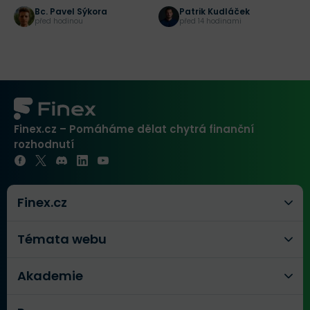
je měl znát
které rozdělily investory
r
Bc. Pavel Sýkora
Patrik Kudláček
před hodinou
před 14 hodinami
Finex.cz – Pomáháme dělat chytrá finanční
rozhodnutí
Finex.cz
Témata webu
Akademie