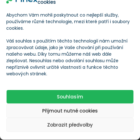
cookies
Do roku 2040 plánuje dosáhnout klimatické neutrality,
což znamená zásadní investice do obnovitelných
Abychom Vám mohli poskytnout co nejlepší služby,
používáme různé technologie, mezi které patří i soubory
zdrojů energie, jako jsou větrné a solární elektrárny.
cookies.
Akcie ČEZu jsou populární zejména díky jejich stabilitě
Váš souhlas s použitím těchto technologií nám umožní
a dividendové politice. Společnost pravidelně vyplácí
zpracovávat údaje, jako je Vaše chování při používání
našeho webu. Díky tomu můžeme náš web dále
dividendu, která je pro dlouhodobé investory
zlepšovat. Nesouhlas nebo odvolání souhlasu může
atraktivní. ČEZ také těží z rostoucích cen energií a z
nepříznivě ovlivnit určité vlastnosti a funkce těchto
webových stránek.
evropské energetické transformace.
Rizikem však může být
politické ovlivňování firmy,
Souhlasím
neboť český stát vlastní majoritní podíl ČEZu
, a také
náklady spojené s přechodem na zelené technologie,
Přijmout nutné cookies
které mohou krátkodobě zatížit hospodaření
Zobrazit předvolby
společnosti.