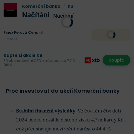
Komerční banka
/
KB
Načítání
Načítání
Finex Férová Cena
KB
Co to je?
Kupte si akcie KB
Koupit!
Při obchodování CFD ztrácí peníze 77 %
účtů.
Proč investovat do akcií Komerční banky
Stabilní finanční výsledky
: Ve čtvrtém čtvrtletí
2024 banka dosáhla čistého zisku 4,7 miliardy Kč,
což představuje meziroční nárůst o 44,4 %.