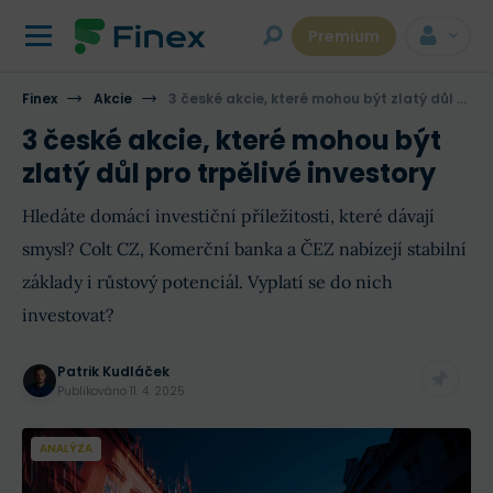
Premium
Finex
Akcie
3 české akcie, které mohou být zlatý důl pro trpělivé investory
3 české akcie, které mohou být
zlatý důl pro trpělivé investory
Hledáte domácí investiční příležitosti, které dávají
smysl? Colt CZ, Komerční banka a ČEZ nabízejí stabilní
základy i růstový potenciál. Vyplatí se do nich
investovat?
Patrik Kudláček
Publikováno
11. 4. 2025
ANALÝZA