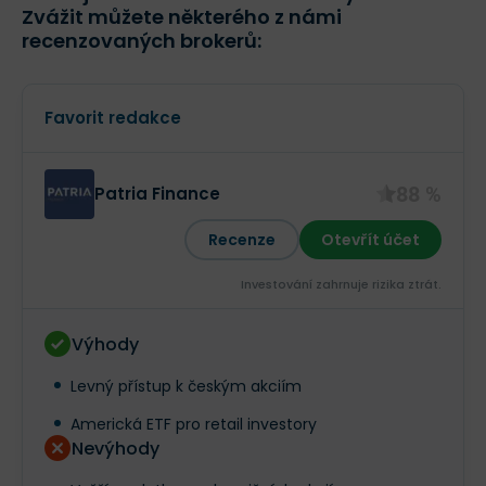
Zvážit můžete některého z námi
recenzovaných brokerů:
Favorit redakce
88 %
Patria Finance
Recenze
Otevřít účet
Investování zahrnuje rizika ztrát.‎
Výhody
Levný přístup k českým akciím
Americká ETF pro retail investory
Nevýhody