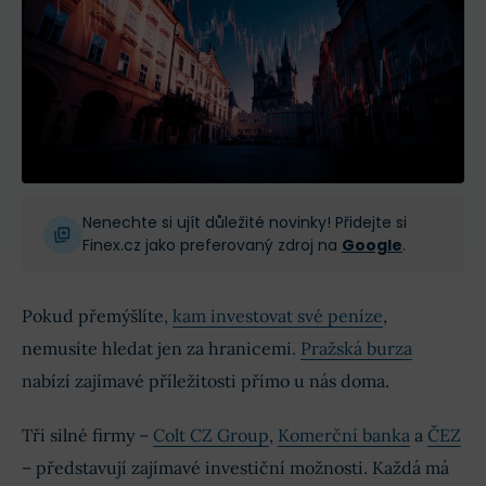
Nenechte si ujít důležité novinky! Přidejte si
Finex.cz jako preferovaný zdroj na
Google
.
Pokud přemýšlíte,
kam investovat své peníze
,
nemusíte hledat jen za hranicemi.
Pražská burza
nabízí zajímavé příležitosti přímo u nás doma.
Tři silné firmy –
Colt CZ Group
,
Komerční banka
a
ČEZ
– představují zajímavé investiční možnosti. Každá má