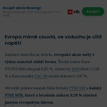
Koupit akcie Boeing!
Koupit!
Při obchodování CFD ztrácí peníze 77 %
účtů.
Evropa mírně couvla, ve vzduchu je cítit
napětí
Zatímco Amerika se držela,
evropské akcie měly v
týdnu znatelně slabší formu
. Široký index Euro
STOXX 600 odepsal 0,85 %, německý
DAX
klesl o 1,59
% a francouzský
CAC 40
ztratil dokonce 1,97 %.
Mírnější pokles naopak hlásí britský
FTSE 100
a
italský
FTSE MIB
, který s letošním ziskem 9,28 % zůstává
jasným evropským lídrem
.