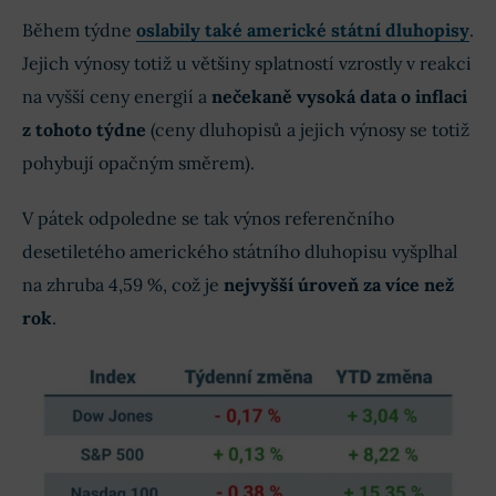
Během týdne
oslabily také americké státní dluhopisy
.
Jejich výnosy totiž u většiny splatností vzrostly v reakci
na vyšší ceny energií a
nečekaně vysoká data o inflaci
z tohoto týdne
(ceny dluhopisů a jejich výnosy se totiž
pohybují opačným směrem).
V pátek odpoledne se tak výnos referenčního
desetiletého amerického státního dluhopisu vyšplhal
na zhruba 4,59 %, což je
nejvyšší úroveň za více než
rok
.