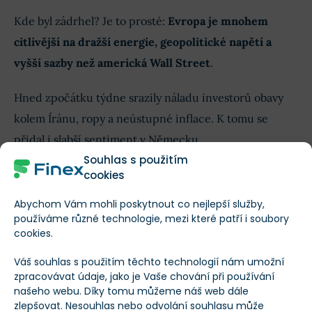
Kde byl zádrhel? Je to prosté:
Evropa je mnohem
citlivější na dražší energie, geopolitické napětí a
vyšší sazby než americká Wall Street
.
Hned zpočátku týdne srazily náladu investorů obavy
kolem Íránu, ropy a neústupné inflace. K tomu se
přidal i slabší sentiment v Německu.
Souhlas s použitím
Páteční technologický odraz sice přinesl úlevu, ale
cookies
situace zůstává křehká.
Abychom Vám mohli poskytnout co nejlepší služby,
používáme různé technologie, mezi které patří i soubory
cookies.
Váš souhlas s použitím těchto technologií nám umožní
zpracovávat údaje, jako je Vaše chování při používání
našeho webu. Díky tomu můžeme náš web dále
zlepšovat. Nesouhlas nebo odvolání souhlasu může