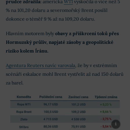
prudce zdražila
: americká
WTI
vyskočila o více než 5
% na 101,20 dolaru a severomořský Brent posílil
dokonce o téměř 9 % až na 109,20 dolaru.
Hlavním motorem byly
obavy z přiškrcení toků přes
Hormuzský průliv, napjaté zásoby a geopolitické
riziko kolem Íránu.
Agentura Reuters navíc varovala
, že by v extrémním
scénáři eskalace mohl Brent vystřelit až nad 150 dolarů
za barel.