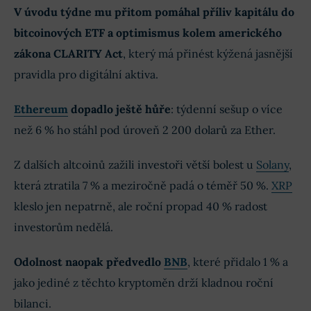
V úvodu týdne mu přitom pomáhal příliv kapitálu do
bitcoinových ETF a optimismus kolem amerického
zákona CLARITY Act
, který má přinést kýžená jasnější
pravidla pro digitální aktiva.
Ethereum
dopadlo ještě hůře
: týdenní sešup o více
než 6 % ho stáhl pod úroveň 2 200 dolarů za Ether.
Z dalších altcoinů zažili investoři větší bolest u
Solany
,
která ztratila 7 % a meziročně padá o téměř 50 %.
XRP
kleslo jen nepatrně, ale roční propad 40 % radost
investorům nedělá.
Odolnost naopak předvedlo
BNB
, které přidalo 1 % a
jako jediné z těchto kryptoměn drží kladnou roční
bilanci.