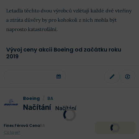
Letadla těchto dvou výrobců vzlétají každé dvě vteřiny
a ztráta důvěry by pro kohokoli z nich mohla být
naprosto katastrofální.
Vývoj ceny akcií Boeing od začátku roku
2019
Boeing
/
BA
Načítání
Načítání
Finex Férová Cena
BA
Co to je?