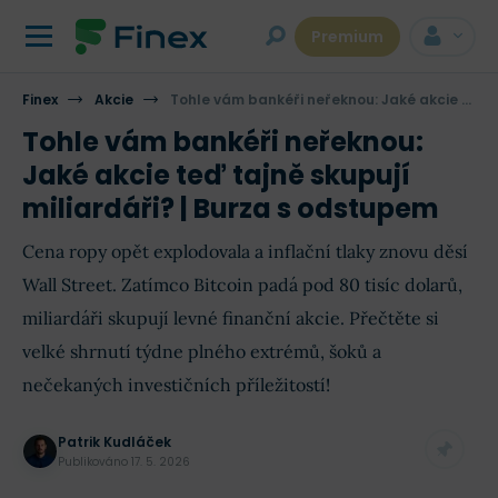
Premium
Finex
Akcie
Tohle vám bankéři neřeknou: Jaké akcie teď tajně skupují miliardáři? | Burza s odstupem
Tohle vám bankéři neřeknou:
Jaké akcie teď tajně skupují
miliardáři? | Burza s odstupem
Cena ropy opět explodovala a inflační tlaky znovu děsí
Wall Street. Zatímco Bitcoin padá pod 80 tisíc dolarů,
miliardáři skupují levné finanční akcie. Přečtěte si
velké shrnutí týdne plného extrémů, šoků a
nečekaných investičních příležitostí!
Patrik Kudláček
Publikováno
17. 5. 2026