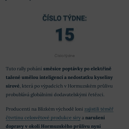
Číslo týdne
Tuto rally pohání
směsice poptávky po elektřině
tažené umělou inteligencí a nedostatku kyseliny
sírové
, která po výpadcích v Hormuzském průlivu
probublává globálními dodavatelskými řetězci.
Producenti na Blízkém východě loni
zajistili téměř
čtvrtinu celosvětové produkce síry
a
narušení
dopravy v okolí Hormuzského průlivu nyní