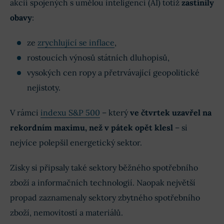
akcií spojených s umělou inteligencí (AI) totiž
zastínily
obavy
:
ze
zrychlující se inflace
,
rostoucích výnosů státních dluhopisů,
vysokých cen ropy a přetrvávající geopolitické
nejistoty.
V rámci
indexu S&P 500
– který
ve čtvrtek uzavřel na
rekordním maximu, než v pátek opět klesl
– si
nejvíce polepšil energetický sektor.
Zisky si připsaly také sektory běžného spotřebního
zboží a informačních technologií. Naopak největší
propad zaznamenaly sektory zbytného spotřebního
zboží, nemovitostí a materiálů.