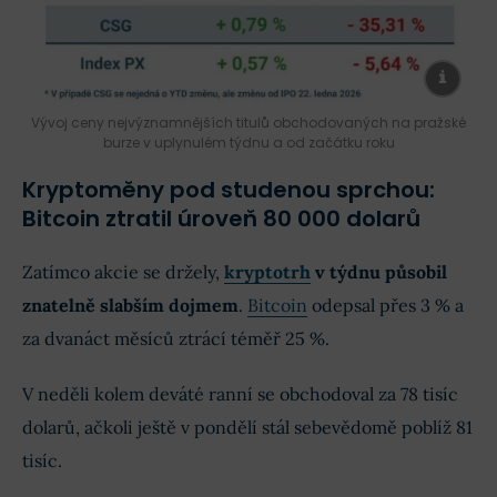
Vývoj ceny nejvýznamnějších titulů obchodovaných na pražské
burze v uplynulém týdnu a od začátku roku
Kryptoměny pod studenou sprchou:
Bitcoin ztratil úroveň 80 000 dolarů
Zatímco akcie se držely,
kryptotrh
v týdnu působil
znatelně slabším dojmem
.
Bitcoin
odepsal přes 3 % a
za dvanáct měsíců ztrácí téměř 25 %.
V neděli kolem deváté ranní se obchodoval za 78 tisíc
dolarů, ačkoli ještě v pondělí stál sebevědomě poblíž 81
tisíc.