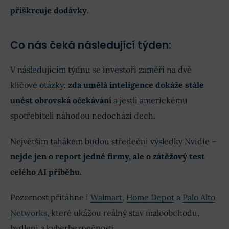
přiškrcuje dodávky
.
Co nás čeká následující týden:
V následujícím týdnu se investoři zaměří na dvě
klíčové otázky:
zda umělá inteligence dokáže stále
unést obrovská očekávání
a jestli americkému
spotřebiteli náhodou nedochází dech.
Největším tahákem budou středeční výsledky Nvidie –
nejde jen o report jedné firmy, ale o zátěžový test
celého AI příběhu.
Pozornost přitáhne i
Walmart
,
Home Depot
a
Palo Alto
Networks
, které ukážou reálný stav maloobchodu,
bydlení a kyberbezpečnosti.