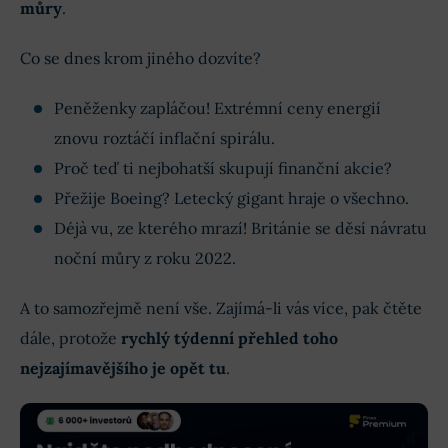
můry
.
Co se dnes krom jiného dozvíte?
Peněženky zapláčou! Extrémní ceny energií
znovu roztáčí inflační spirálu.
Proč teď ti nejbohatší skupují finanční akcie?
Přežije Boeing? Letecký gigant hraje o všechno.
Déjà vu, ze kterého mrazí! Británie se děsí návratu
noční můry z roku 2022.
A to samozřejmě není vše. Zajímá-li vás více, pak čtěte
dále, protože
rychlý týdenní přehled toho
nejzajímavějšího je opět tu
.