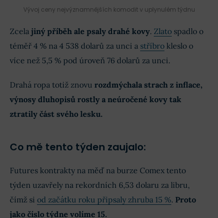
Vývoj ceny nejvýznamnějších komodit v uplynulém týdnu
Zcela
jiný příběh ale psaly drahé kovy
.
Zlato
spadlo o
téměř 4 % na 4 538 dolarů za unci a
stříbro
kleslo o
více než 5,5 % pod úroveň 76 dolarů za unci.
Drahá ropa totiž znovu
rozdmýchala strach z inflace,
výnosy dluhopisů rostly a neúročené kovy tak
ztratily část svého lesku.
Co mě tento týden zaujalo:
Futures kontrakty na měď na burze Comex tento
týden uzavřely na rekordních 6,53 dolaru za libru,
čímž si
od začátku roku připsaly zhruba 15 %
.
Proto
jako číslo týdne volíme 15.