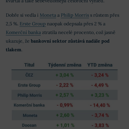
kvartál a také sebevědomější celoroční výhled.
Dobře si vedla i
Moneta
a
Philip Morris
s růstem přes
2,5 %.
Erste Group
naopak odepsala přes 2 % a
Komerční banka
ztratila necelé procento, což jasně
ukazuje, že
bankovní sektor zůstává nadále pod
tlakem
.