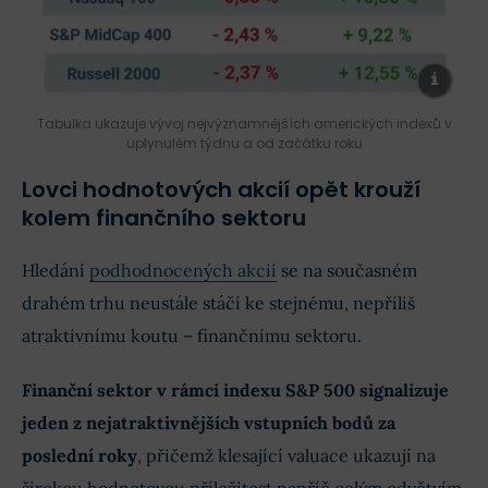
Tabulka ukazuje vývoj nejvýznamnějších amerických indexů v
uplynulém týdnu a od začátku roku
Lovci hodnotových akcií opět krouží
kolem finančního sektoru
Hledání
podhodnocených akcií
se na současném
drahém trhu neustále stáčí ke stejnému, nepříliš
atraktivnímu koutu – finančnímu sektoru.
Finanční sektor v rámci indexu S&P 500 signalizuje
jeden z nejatraktivnějších vstupních bodů za
poslední roky
, přičemž klesající valuace ukazují na
širokou hodnotovou příležitost napříč celým odvětvím.