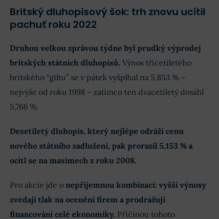
Britský dluhopisový šok: trh znovu ucítil
pachuť roku 2022
Druhou velkou zprávou týdne byl prudký výprodej
britských státních dluhopisů.
Výnos třicetiletého
britského “giltu” se v pátek vyšplhal na 5,853 % –
nejvýše od roku 1998 – zatímco ten dvacetiletý dosáhl
5,766 %.
Desetiletý dluhopis, který nejlépe odráží cenu
nového státního zadlužení, pak prorazil 5,153 % a
ocitl se na maximech z roku 2008.
Pro akcie jde o
nepříjemnou kombinaci: vyšší výnosy
zvedají tlak na ocenění firem a prodražují
financování celé ekonomiky.
Příčinou tohoto