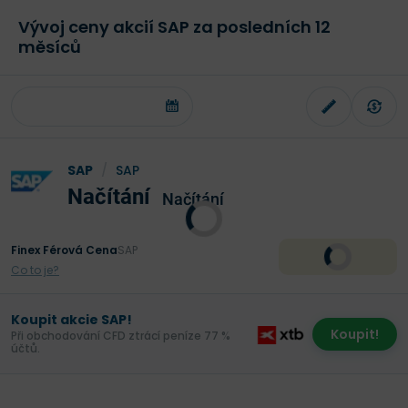
Vývoj ceny akcií SAP za posledních 12
měsíců
SAP
/
SAP
Načítání
Načítání
Finex Férová Cena
SAP
Co to je?
Koupit akcie SAP!
Koupit!
Při obchodování CFD ztrácí peníze 77 %
účtů.