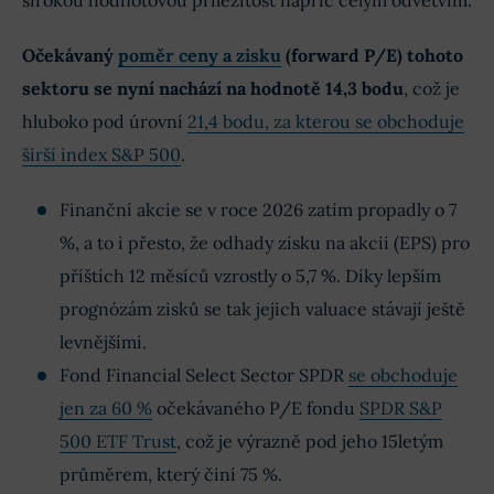
Očekávaný
poměr ceny a zisku
(forward P/E) tohoto
sektoru se nyní nachází na hodnotě 14,3 bodu
, což je
hluboko pod úrovní
21,4 bodu, za kterou se obchoduje
širší index S&P 500
.
Finanční akcie se v roce 2026 zatím propadly o 7
%, a to i přesto, že odhady zisku na akcii (EPS) pro
příštích 12 měsíců vzrostly o 5,7 %. Díky lepším
prognózám zisků se tak jejich valuace stávají ještě
levnějšími.
Fond Financial Select Sector SPDR
se obchoduje
jen za 60 %
očekávaného P/E fondu
SPDR S&P
500 ETF Trust
, což je výrazně pod jeho 15letým
průměrem, který činí 75 %.