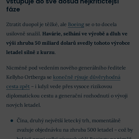
vstupuje do své dosud nejkritičtější
fáze
Ztratit duopol je těžké, ale
Boeing
se o to docela
usilovně snažil.
Havárie, selhání ve výrobě a dluh ve
výši zhruba 50 miliard dolarů svedly tohoto výrobce
letadel silně z kurzu
.
Nicméně pod vedením nového generálního ředitele
Kellyho Ortberga se
konečně rýsuje důvěryhodná
cesta zpět
– i když vede přes vysoce rizikovou
diplomatickou cestu a generační rozhodnutí o vývoji
nových letadel.
Čína, druhý největší letecký trh, momentálně
zvažuje objednávku na zhruba 500 letadel – což by
byl její první velký závazek vůči Boeingu po téměř