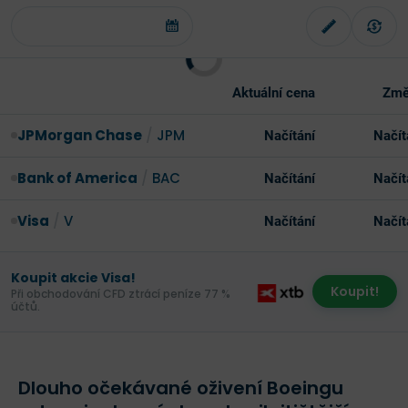
Aktuální cena
Změ
JPMorgan Chase
/
JPM
Načítání
Načít
Bank of America
/
BAC
Načítání
Načít
Visa
/
V
Načítání
Načít
Koupit akcie Visa!
Koupit!
Při obchodování CFD ztrácí peníze 77 %
účtů.
Dlouho očekávané oživení Boeingu