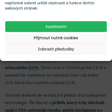
nepříznivě ovlivnit určité vlastnosti a funkce těchto
webových stránek.
Souhlasím
Tabulka ukazuje vývoj nejvýznamnějších evropských indexů v
uplynulém týdnu a od začátku roku
Přijmout nutné cookies
Evropský Microsoft? SAP znovu ukázal,
proč ho investoři milují
Zobrazit předvolby
Jedním z nejvýraznějších příběhů týdne byl růst
německého
SAPu
.
Tento titul ve čtvrtek přidal 3,6 % a
pomohl tak vytáhnout do zelených čísel celý index
DAX, který den uzavřel s růstem 1,3 %.
Za tímto skokem ale nestála jen plošná chuť nakupovat
technologie. Šlo hlavně o
příběh, který trhy důvěrně
znají z USA: potenciál cloudu, umělá inteligence a s