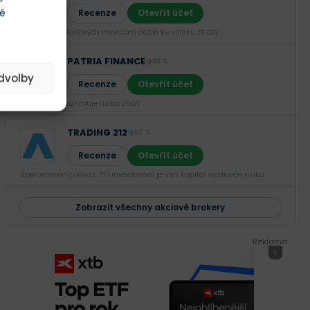
té
Recenze
Otevřít účet
U 66,02 % retailových investorů došlo ke vzniku ztráty.
PATRIA FINANCE
88 %
edvolby
Recenze
Otevřít účet
Investování zahrnuje rizika ztrát.‎
TRADING 212
87 %
Recenze
Otevřít účet
Sponzorovaný odkaz. Při investování je váš kapitál vystaven riziku.
Zobrazit všechny akciové brokery
Reklama
i