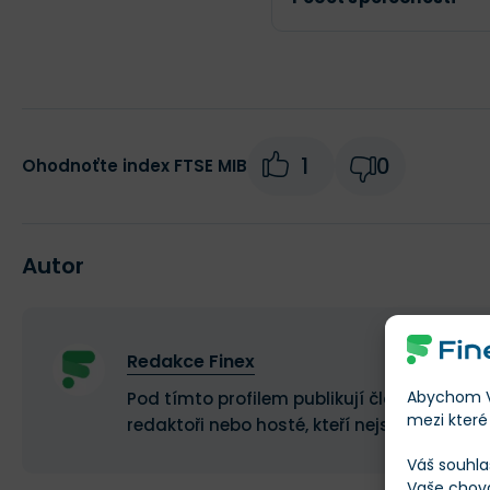
1
0
Ohodnoťte index FTSE MIB
Autor
Redakce Finex
Abychom Vá
Pod tímto profilem publikují články a recen
mezi které 
redaktoři nebo hosté, kteří nejsou stálými 
Váš souhla
Vaše chov