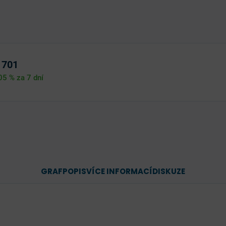
 701
05 %
za 7 dní
GRAF
POPIS
VÍCE INFORMACÍ
DISKUZE