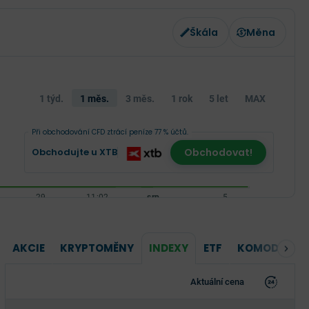
Škála
Měna
1 týd.
1 měs.
3 měs.
1 rok
5 let
MAX
Při obchodování CFD ztrácí peníze 77 % účtů.
Obchodujte u XTB
Obchodovat!
AKCIE
KRYPTOMĚNY
INDEXY
ETF
KOMODITY
Aktuální cena