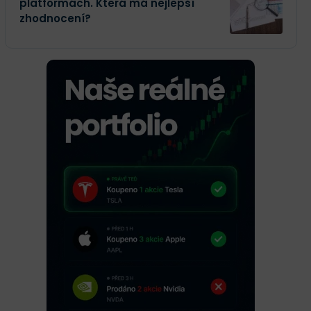
platformách. Která má nejlepší
zhodnocení?