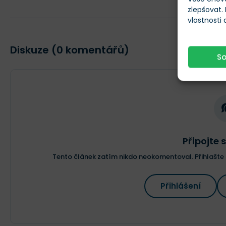
zlepšovat.
vlastnosti
Diskuze (0 komentářů)
S
Připojte s
Tento článek zatím nikdo neokomentoval. Přihlašte s
Přihlášení