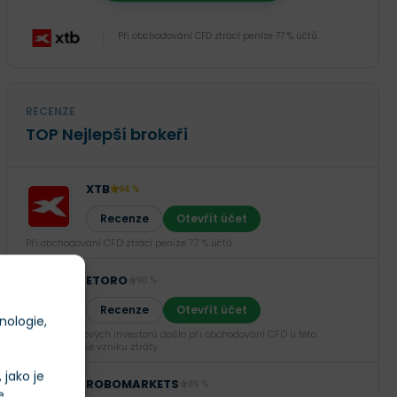
Při obchodování CFD ztrácí peníze 77 % účtů.
RECENZE
TOP Nejlepší brokeři
XTB
94 %
Recenze
Otevřít účet
Při obchodování CFD ztrácí peníze 77 % účtů.
ETORO
90 %
Recenze
Otevřít účet
nologie,
U 52 % retailových investorů došlo při obchodování CFD u této
společnosti ke vzniku ztráty.
jako je
ROBOMARKETS
89 %
e