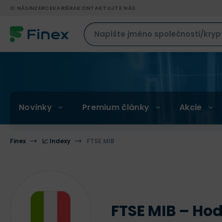
O NÁS
INZERCE
KARIÉRA
KONTAKTUJTE NÁS
Novinky
Premium články
Akcie
Finex
📈 Indexy
FTSE MIB
FTSE MIB – Hod