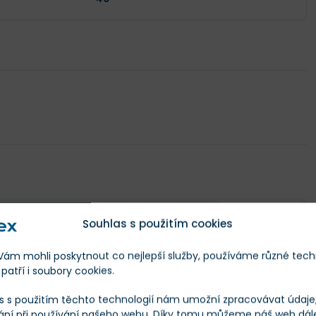
Sdílejte tento
Souhlas s použitím cookies
článek
Sdílet
m mohli poskytnout co nejlepší služby, používáme různé tech
ze autoři stránek Finex.cz a další
patří i soubory cookies.
autory.
Tweet
s s použitím těchto technologií nám umožní zpracovávat údaje, 
ání při používání našeho webu. Díky tomu můžeme náš web dál