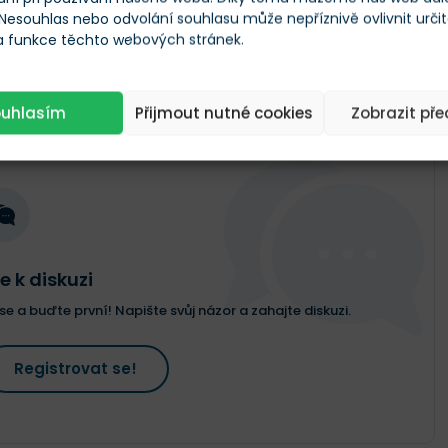
 Nesouhlas nebo odvolání souhlasu může nepříznivě ovlivnit urči
 a funkce těchto webových stránek.
ouhlasím
Přijmout nutné cookies
Zobrazit př
e k diskuzi
e a buďte první! Napište svůj názor a zahajte diskuzi.
Registrovat se!