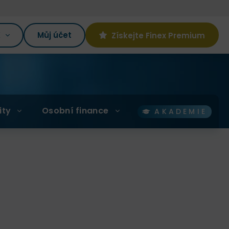
K
Můj účet
Získejte Finex Premium
ity
Osobní finance
AKADEMIE