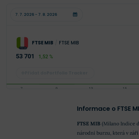
FTSE MIB
/
FTSE MIB
53 701
1,52 %
Portfolio Tracker
Poslední aktualizace:
5. 8. 2026 11:36
Informace o FTSE M
FTSE MIB
(Milano Indice d
národní burzu, která v zář