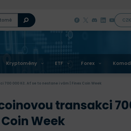
CZ
Kryptoměny
ETF
Forex
Komod
i 700 000 Kč. Ať se to nestane i vám | Finex Coin Week
tcoinovou transakci 70
x Coin Week