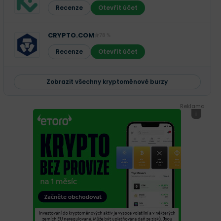
Recenze
Otevřít účet
CRYPTO.COM
78 %
Recenze
Otevřít účet
Zobrazit všechny kryptoměnové burzy
Reklama
i