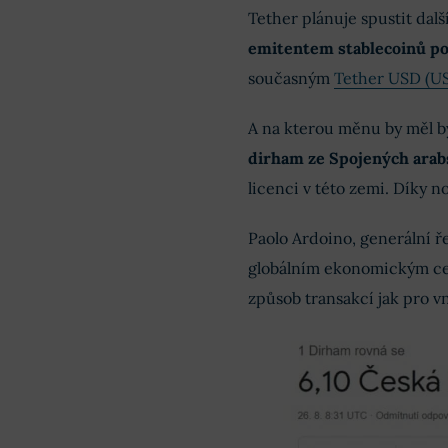
Tether plánuje spustit dalš
emitentem stablecoinů pod
současným
Tether USD (U
A na kterou měnu by měl b
dirham ze Spojených arab
licenci v této zemi. Díky n
Paolo Ardoino, generální ře
globálním ekonomickým cen
způsob transakcí jak pro v