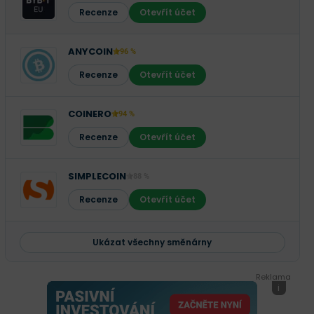
Recenze
Otevřít účet
ANYCOIN
96 %
Recenze
Otevřít účet
COINERO
94 %
Recenze
Otevřít účet
SIMPLECOIN
88 %
Recenze
Otevřít účet
Ukázat všechny směnárny
Reklama
i