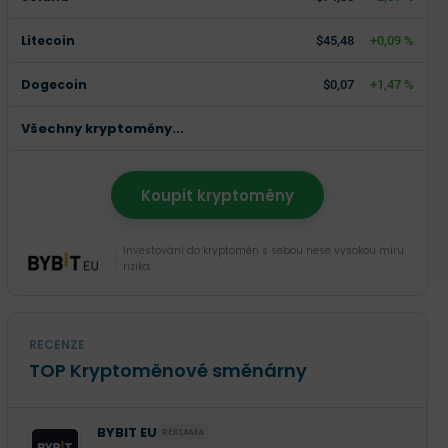
Litecoin
$45,48
+0,09 %
Dogecoin
$0,07
+1,47 %
Všechny kryptoměny...
Koupit kryptoměny
Investování do kryptoměn s sebou nese vysokou míru
rizika.
RECENZE
TOP Kryptoměnové směnárny
BYBIT EU
REKLAMA