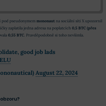
ící pod pseudonymem
mononaut
na sociální síti X upozornil
ičky zaplatila jedna adresa na poplatcích
0,5 BTC (přes
ovala
0,55 BTC
. Pravděpodobně si toho nevšimla.
lidate, good job lads
HELU
ononautical)
August 22, 2024
 obzoru?