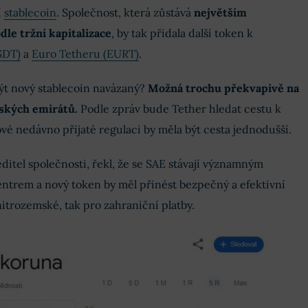
í
stablecoin
. Společnost, která zůstává
největším
le tržní kapitalizace
, by tak přidala další token k
SDT)
a
Euro Tetheru (EURT)
.
ýt nový stablecoin navázaný?
Možná trochu překvapivě na
ských emirátů.
Podle zpráv bude Tether hledat cestu k
ové nedávno přijaté regulaci by měla být cesta jednodušší.
ditel společnosti, řekl, že se SAE stávají významným
trem a nový token by měl přinést bezpečný a efektivní
nitrozemské, tak pro zahraniční platby.