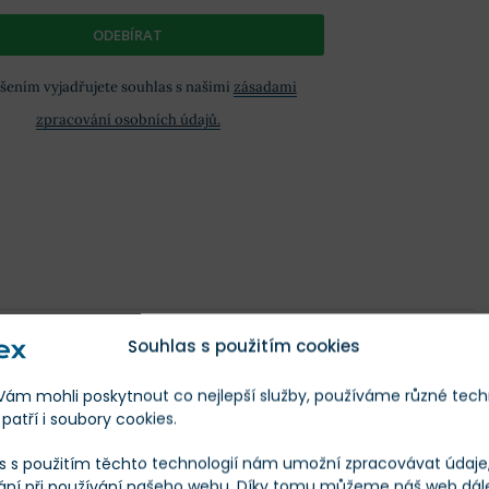
ODEBÍRAT
ášením vyjadřujete souhlas s našimi
zásadami
zpracování osobních údajů.
Souhlas s použitím cookies
m mohli poskytnout co nejlepší služby, používáme různé tech
patří i soubory cookies.
s s použitím těchto technologií nám umožní zpracovávat údaje, 
ání při používání našeho webu. Díky tomu můžeme náš web dál