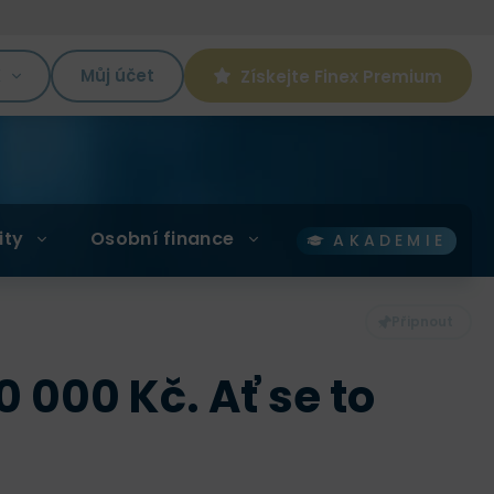
K
Můj účet
Získejte Finex Premium
ity
Osobní finance
AKADEMIE
0 000 Kč. Ať se to