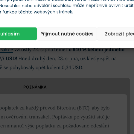
 Nesouhlas nebo odvolání souhlasu může nepříznivě ovlivnit urči
 a funkce těchto webových stránek.
ouhlasím
Přijmout nutné cookies
Zobrazit př
bitcoinových transakcí
nsakce
vzrostly 22. srpna téměř
o 940 %
během jediného
7,7 USD!
Hned druhý den, 23. srpna, už klesly zpět na
 se pohybovaly opět kolem 0,34 USD.
POZNÁMKA
 poplatek za každý převod
Bitcoinu (BTC)
, aby bylo
ům
ověřování transakcí. Poptávka po využití sítě je
terminantů výše poplatku za požadované odeslání