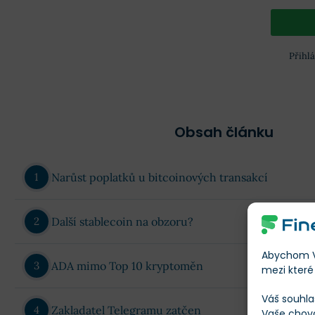
Přihl
Obsah článku
Narůst poplatků u bitcoinových transakcí
Další stablecoin na obzoru?
Abychom Vá
ADA mimo Top 10 kryptoměn
mezi které 
Váš souhla
Zakladatel Telegramu zatčen
Vaše chov