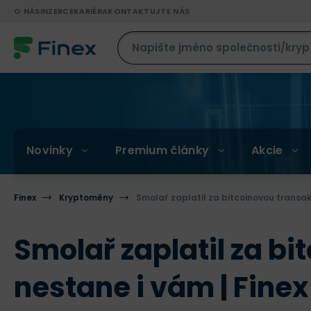
O NÁS
INZERCE
KARIÉRA
KONTAKTUJTE NÁS
Novinky
Premium články
Akcie
Finex
Kryptoměny
Smolař zaplatil za bitcoinovou transakc
Smolař zaplatil za bi
nestane i vám | Fine