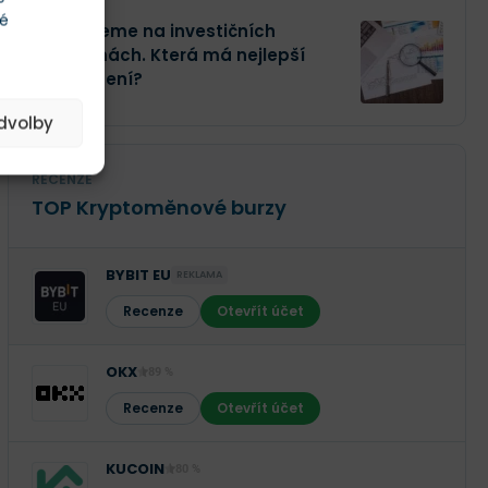
té
Investujeme na investičních
platformách. Která má nejlepší
zhodnocení?
edvolby
RECENZE
TOP Kryptoměnové burzy
BYBIT EU
REKLAMA
Recenze
Otevřít účet
OKX
89 %
Recenze
Otevřít účet
KUCOIN
80 %