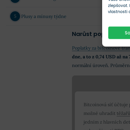
zlepšovat.
vlastnosti
Plusy a mínusy týdne
S
Narůst poplatků u 
Poplatky za bitcoinové tra
dne, a to z 0,74 USD až na 
normální úroveň. Průměrně
Bitcoinová síť účtuje
možné uhradit
těžař
jedním z hlavních de