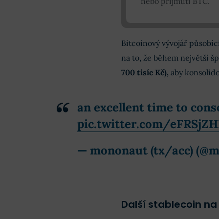
nebo přijmutí BTC.
Bitcoinový vývojář působ
na to, že během největší šp
700 tisíc Kč),
aby konsolid
an excellent time to conso
pic.twitter.com/eFRSjZ
— mononaut (tx/acc) (@m
Další stablecoin na