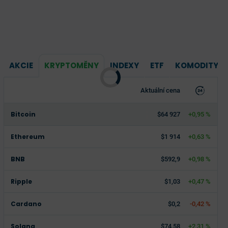
AKCIE
KRYPTOMĚNY
INDEXY
ETF
KOMODITY
Aktuální cena
Bitcoin
$64 927
+0,95 %
Ethereum
$1 914
+0,63 %
BNB
$592,9
+0,98 %
Ripple
$1,03
+0,47 %
Cardano
$0,2
-0,42 %
Solana
$74,58
+2,31 %