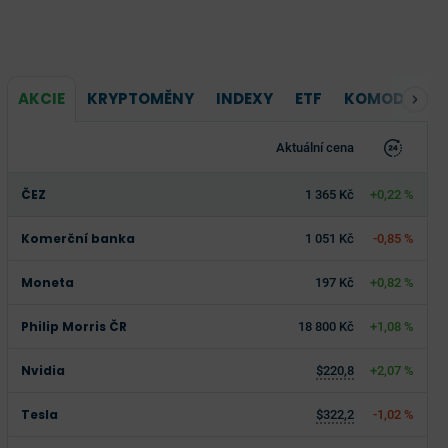
AKCIE
KRYPTOMĚNY
INDEXY
ETF
KOMODITY
Aktuální cena
ČEZ
1 365 Kč
+0,22 %
Komerční banka
1 051 Kč
-0,85 %
Moneta
197 Kč
+0,82 %
Philip Morris ČR
18 800 Kč
+1,08 %
Nvidia
$220,8
+2,07 %
Tesla
$322,2
-1,02 %