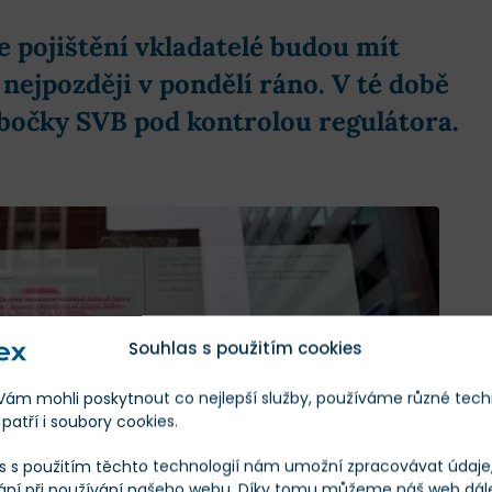
e pojištění vkladatelé
budou mít
nejpozději v pondělí ráno
. V té době
bočky SVB pod kontrolou regulátora.
Souhlas s použitím cookies
m mohli poskytnout co nejlepší služby, používáme různé tech
patří i soubory cookies.
s s použitím těchto technologií nám umožní zpracovávat údaje, 
ání při používání našeho webu. Díky tomu můžeme náš web dál