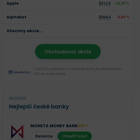
Apple
$312,5
+0,59 %
Alphabet
$364,4
-3,89 %
Všechny akcie...
Obchodovat akcie
U 66,02 % retailových investorů došlo při obchodování
CFD ke vzniku ztráty.
RECENZE
Nejlepší české banky
MONETA MONEY BANK
98 %
Recenze
Otevřít účet