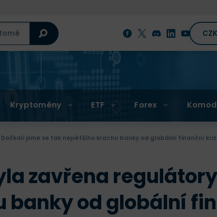
CZ
Kryptoměny
ETF
Forex
Komod
Dočkali jsme se tak největšího krachu banky od globální finanční krize
yla zavřena regulátory
 banky od globální fin