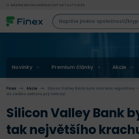
O NÁS
INZERCE
KARIÉRA
KONTAKTUJTE NÁS
Novinky
Premium články
Akcie
Finex
Akcie
Silicon Valley Bank byla zavřena regulátory – 
do celého sektoru prý nehrozí
Silicon Valley Bank b
tak největšího krachu