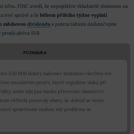
ví účtu. FDIC uvedl, že nepojištění vkladatelé dostanou na
nucené správě a že
během příštího týdne vyplatí
m zálohovou
dividendu
s potenciálními dodatečnými
e prodá aktiva SVB.
POZNÁMKA
e než 250 000 dolary nakonec dostanou všechny své
čeno množstvím peněz, které regulátor získá při
Valley, nebo zda jiná banka převezme vlastnictví
stran věřitelů panovaly obavy, že dokud se tento
které společnosti mohou mít problémy se