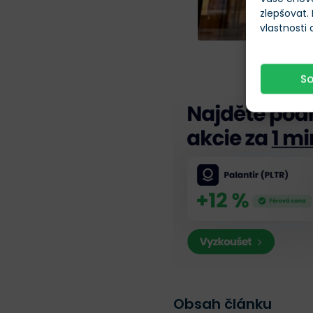
zlepšovat.
vlastnosti
Upozornění n
S
Obsah článku