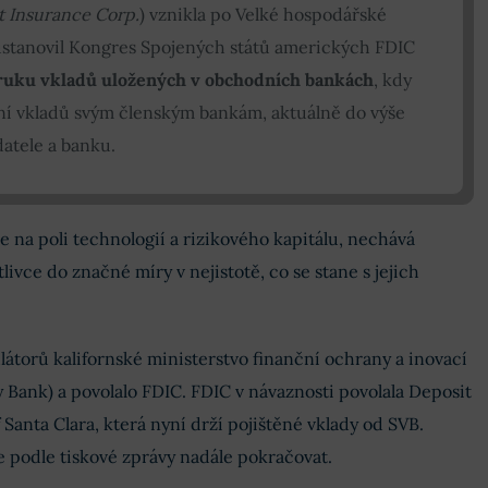
t Insurance Corp.
) vznikla po Velké hospodářské
 ustanovil Kongres Spojených států amerických FDIC
áruku vkladů uložených v obchodních bankách
, kdy
ění vkladů svým členským bankám, aktuálně do výše
atele a banku.
e na poli technologií a rizikového kapitálu, nechává
livce do značné míry v nejistotě, co se stane s jejich
látorů kalifornské ministerstvo finanční ochrany a inovací
y Bank) a povolalo FDIC. FDIC v návaznosti povolala Deposit
Santa Clara, která nyní drží pojištěné vklady od SVB.
e podle tiskové zprávy nadále pokračovat.