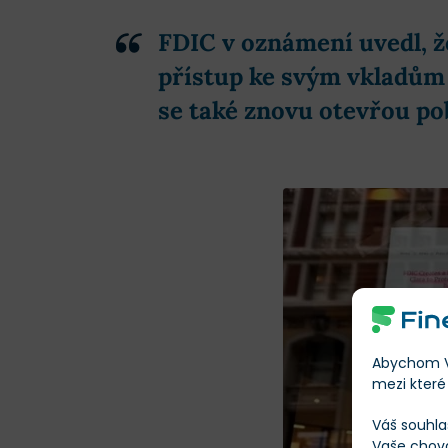
FDIC v oznámení uvedl, ž
přístup ke svým vkladům 
se také znovu otevřou po
Abychom Vá
mezi které 
Váš souhla
Vaše chov