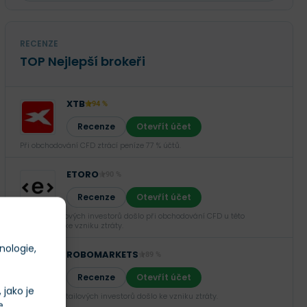
RECENZE
TOP Nejlepší brokeři
XTB
94 %
Recenze
Otevřít účet
Při obchodování CFD ztrácí peníze 77 % účtů.
ETORO
90 %
Recenze
Otevřít účet
U 52 % retailových investorů došlo při obchodování CFD u této
společnosti ke vzniku ztráty.
nologie,
ROBOMARKETS
89 %
Recenze
Otevřít účet
jako je
U 66,02 % retailových investorů došlo ke vzniku ztráty.
e