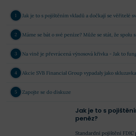
Jak je to s pojištěním vkladů a dočkají se věřitelé 
Máme se bát o své peníze? Může se stát, že spolu 
Na vině je převrácená výnosová křivka - Jak to fun
Akcie SVB Financial Group vypadaly jako skluzavk
Zapojte se do diskuze
Jak je to s pojištěn
peněz?
Standardní pojištění FDIC 