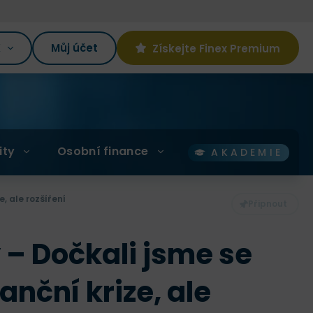
K
Můj účet
Získejte Finex Premium
ity
Osobní finance
AKADEMIE
, ale rozšíření
 – Dočkali jsme se
anční krize, ale