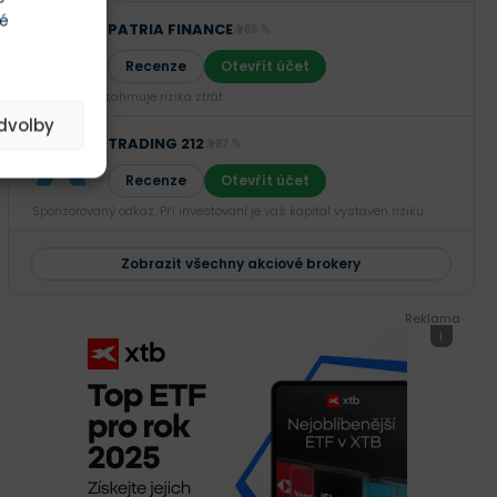
té
PATRIA FINANCE
88 %
Recenze
Otevřít účet
Investování zahrnuje rizika ztrát.‎
edvolby
TRADING 212
87 %
Recenze
Otevřít účet
Sponzorovaný odkaz. Při investování je váš kapitál vystaven riziku.
Zobrazit všechny akciové brokery
Reklama
i