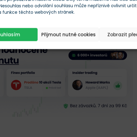
 Nesouhlas nebo odvolání souhlasu může nepříznivě ovlivnit urči
 a funkce těchto webových stránek.
a dveřích pobočky SVB v San Franciscu z 10. 3. 2023
ouhlasím
Přijmout nutné cookies
Zobrazit př