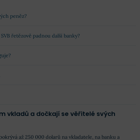
svých peněz?
s SVB řetězově padnou další banky?
guje?
a
ím vkladů a dočkají se věřitelé svých
pokrývá až 250 000 dolarů na vkladatele, na banku a