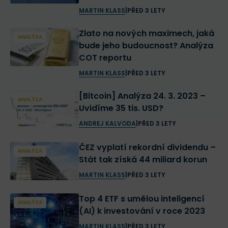
MARTIN KLASS
|
PŘED 3 LETY
Zlato na nových maximech, jaká
ANALÝZA
bude jeho budoucnost? Analýza
COT reportu
MARTIN KLASS
|
PŘED 3 LETY
[Bitcoin] Analýza 24. 3. 2023 –
ANALÝZA
Uvidíme 35 tis. USD?
ANDREJ KALVODA
|
PŘED 3 LETY
ČEZ vyplatí rekordní dividendu –
ANALÝZA
Stát tak získá 44 miliard korun
MARTIN KLASS
|
PŘED 3 LETY
Top 4 ETF s umělou inteligencí
ANALÝZA
(AI) k investování v roce 2023
MARTIN KLASS
|
PŘED 3 LETY