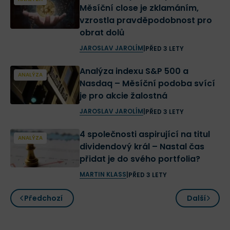
Měsíční close je zklamáním,
vzrostla pravděpodobnost pro
obrat dolů
JAROSLAV JAROLÍM
|
PŘED 3 LETY
Analýza indexu S&P 500 a
ANALÝZA
Nasdaq – Měsíční podoba svící
je pro akcie žalostná
JAROSLAV JAROLÍM
|
PŘED 3 LETY
4 společnosti aspirující na titul
ANALÝZA
dividendový král – Nastal čas
přidat je do svého portfolia?
MARTIN KLASS
|
PŘED 3 LETY
Předchozí
Další