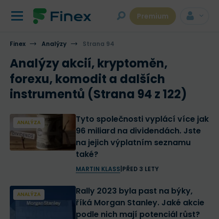
Premium
Finex
Analýzy
Strana 94
Analýzy akcií, kryptoměn,
forexu, komodit a dalších
instrumentů (Strana 94 z 122)
Tyto společnosti vyplácí více jak
ANALÝZA
96 miliard na dividendách. Jste
na jejich výplatním seznamu
také?
MARTIN KLASS
|
PŘED 3 LETY
Rally 2023 byla past na býky,
ANALÝZA
říká Morgan Stanley. Jaké akcie
podle nich mají potenciál růst?