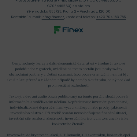
Provozovatelem webu je FINEX MEDIA s.r.o. (IČO 08446563, DIČ
CZ08446563) se sídlem
Bělehradská 858/23, Praha 2 - Vinohrady, 120 00
Kontaktní e-mail:
info@finex.cz
, kontaktní telefon:
+420 704 183 785
Ceny, hodnoty, kurzy a další ekonomická data, ať už v číselné či textové
podobě nebo v grafech, uváděné na tomto portálu jsou poskytovány
obchodními partnery a třetími stranami. Jsou pouze orientační, nemusí být
aktuální ani přesné a v žádném případě by neměly sloužit jako jediný podklad
pro investiční rozhodnutí.
Textový, video ani audio obsah publikovaný na tomto portálu slouží pouze k
informačním a vzdělávacím účelům. Nepředstavuje investiční poradenství,
individualizované doporučení ani výzvu k nákupu nebo prodeji jakéhokoli
investičního nástroje. Při tvorbě obsahu nezohledňujeme finanční situaci,
investiční cíle, znalosti, zkušenosti, investiční horizont ani toleranci k riziku
konkrétního čtenáře.
Investování do kryptoměn, akcií, ETF, komodit, CFD kontraktů, binárních opcí