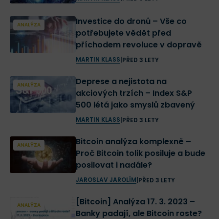
Investice do dronů – Vše co
ANALÝZA
potřebujete vědět před
příchodem revoluce v dopravě
MARTIN KLASS
|
PŘED 3 LETY
Deprese a nejistota na
ANALÝZA
akciových trzích – Index S&P
500 létá jako smyslů zbavený
MARTIN KLASS
|
PŘED 3 LETY
Bitcoin analýza komplexně –
ANALÝZA
Proč Bitcoin tolik posiluje a bude
posilovat i nadále?
JAROSLAV JAROLÍM
|
PŘED 3 LETY
[Bitcoin] Analýza 17. 3. 2023 –
ANALÝZA
Banky padají, ale Bitcoin roste?