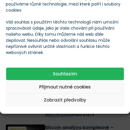
– Co zase tlačí akcie tolik dolů?
používáme různé technologie, mezi které patří i soubory
cookies.
JAROSLAV JAROLÍM
|
PŘED 3 LETY
Váš souhlas s použitím těchto technologií nám umožní
[Bitcoin] Analýza 10. 3. 2023 – Je
zpracovávat údaje, jako je Vaše chování při používání
ANALÝZA
po všem?
našeho webu. Díky tomu můžeme náš web dále
zlepšovat. Nesouhlas nebo odvolání souhlasu může
ANDREJ KALVODA
|
PŘED 3 LETY
nepříznivě ovlivnit určité vlastnosti a funkce těchto
webových stránek.
2 akcie umělé inteligence k
ANALÝZA
nákupu a držení po dobu 10 let!
MARTIN KLASS
|
PŘED 3 LETY
Souhlasím
Nastává obnova akcií z
Přijmout nutné cookies
ANALÝZA
NASDAQ? Analýza 3 akcií, díky
kterým můžete být do příštího
Zobrazit předvolby
roku bohatší
MARTIN KLASS
|
PŘED 3 LETY
Bitcoin analýza komplexně –
ANALÝZA