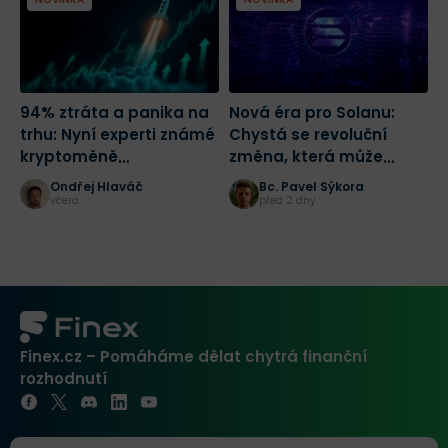
94% ztráta a panika na
Nová éra pro Solanu:
R
trhu: Nyní experti známé
Chystá se revoluční
D
kryptoměně
změna, která může
o
předpovídají růst o 1 700
spustit masivní růst
Ondřej Hlaváč
Bc. Pavel Sýkora
%
včera
před 2 dny
Finex.cz – Pomáháme dělat chytrá finanční
rozhodnutí