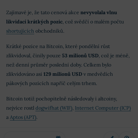
Zajímavé je, že tato cenová akce
nevyvolala vlnu
likvidací krátkých pozic
, což svědčí o malém počtu
shortujících
obchodníků.
Krátké pozice na Bitcoin, které pondělní růst
zlikvidoval, činily pouze
53 milionů USD
, což je méně,
než denní průměr poslední doby. Celkem bylo
zlikvidováno asi
129 milionů USD
v medvědích
pákových pozicích napříč celým trhem.
Bitcoin totiž pochopitelně následovaly i altcoiny,
nejvíce rostl
dogwifhat (WIF)
,
Internet Computer (ICP)
a
Aptos (APT)
.