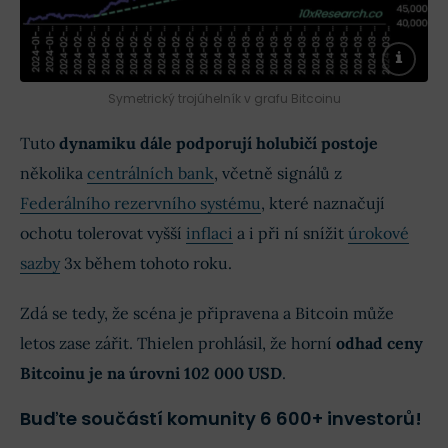
Symetrický trojúhelník v grafu Bitcoinu
Tuto
dynamiku dále podporují holubičí postoje
několika
centrálních bank
, včetně signálů z
Federálního rezervního systému
, které naznačují
ochotu tolerovat vyšší
inflaci
a i při ní snížit
úrokové
sazby
3x během tohoto roku.
Zdá se tedy, že scéna je připravena a Bitcoin může
letos zase zářit. Thielen prohlásil, že horní
odhad ceny
Bitcoinu je na úrovni 102 000 USD
.
Buďte součástí komunity 6 600+ investorů!