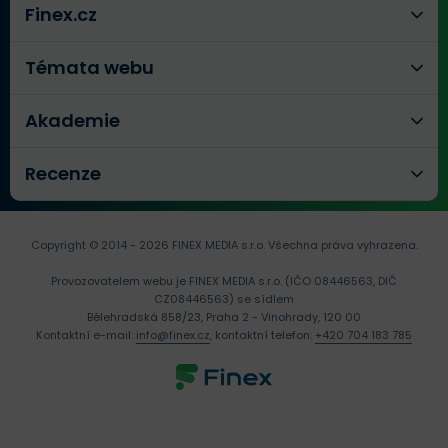
Finex.cz
Témata webu
Akademie
Recenze
Copyright © 2014 - 2026 FINEX MEDIA s.r.o.
Všechna práva vyhrazena.
Provozovatelem webu je FINEX MEDIA s.r.o. (IČO 08446563, DIČ
CZ08446563) se sídlem
Bělehradská 858/23, Praha 2 - Vinohrady, 120 00
Kontaktní e-mail:
info@finex.cz
, kontaktní telefon:
+420 704 183 785