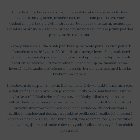
Ceny, hodnoty, kurzy a další ekonomická data, ať už v číselné či textové
podobě nebo v grafech, uváděné na tomto portálu jsou poskytovány
obchodními partnery a třetími stranami. Jsou pouze orientační, nemusí být
aktuální ani přesné a v žádném případě by neměly sloužit jako jediný podklad
pro investiční rozhodnutí.
Textový, video ani audio obsah publikovaný na tomto portálu slouží pouze k
informačním a vzdělávacím účelům. Nepředstavuje investiční poradenství,
individualizované doporučení ani výzvu k nákupu nebo prodeji jakéhokoli
investičního nástroje. Při tvorbě obsahu nezohledňujeme finanční situaci,
investiční cíle, znalosti, zkušenosti, investiční horizont ani toleranci k riziku
konkrétního čtenáře.
Investování do kryptoměn, akcií, ETF, komodit, CFD kontraktů, binárních opcí
a dalších finančních produktů je spojeno s rizikem kolísání hodnoty a může
vést ke ztrátě části nebo celé investované částky. Minulá výkonnost ani
odhady budoucího vývoje nejsou zárukou budoucích výsledků a návratnost
původně investovaných prostředků není zaručena. Při obchodování s
rozdílovými smlouvami dochází u vysokého podílu účtů retailových investorů
ke vzniku finanční ztráty. Měli byste zvážit, zda rozumíte tomu, jak rozdílové
smlouvy fungují, a zda si můžete dovolit vysoké riziko ztráty svých finančních
prostředků.