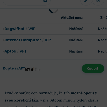
Aktuální cena
Změ
Dogwifhat
/
WIF
Načítání
Načít
Internet Computer
/
ICP
Načítání
Načít
Aptos
/
APT
Načítání
Načít
Kupte si APT
Koupit!
Prudký nárůst cen naznačuje, že
trh možná opouští
svou korekční fázi
, v níž Bitcoin minulý týden klesl z