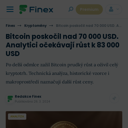
Premium
Finex
Kryptoměny
Bitcoin poskočil nad 70 000 USD. Analytici očekávají růst k 83 000 USD
Bitcoin poskočil nad 70 000 USD.
Analytici očekávají růst k 83 000
USD
Po delší odmlce zažil Bitcoin prudký růst a oživil celý
kryptotrh. Technická analýza, historické vzorce i
makroprostředí naznačují další růst ceny.
Redakce Finex
Publikováno
26. 3. 2024
ANALÝZA