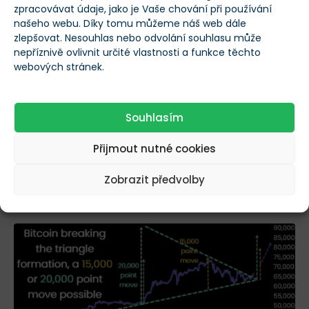
kryptoměnu v pozdějším období roku.
zpracovávat údaje, jako je Vaše chování při používání
našeho webu. Díky tomu můžeme náš web dále
zlepšovat. Nesouhlas nebo odvolání souhlasu může
10x Research identifikovala potenciál pro Bitcoin,
nepříznivě ovlivnit určité vlastnosti a funkce těchto
který může po
proražení konsolidačního vzorce
webových stránek.
směrem vzhůru
směřovat k novým historickým
maximům.
Souhlasím
Formace
symetrického trojúhelníku
, klasického
Přijmout nutné cookies
obrazce
technické analýzy
, naznačuje růst ceny z
úrovně 63 000 USD
o 15 000 až 20 000 USD
, což by
Zobrazit předvolby
mohlo hodnotu Bitcoinu posunout až na
83 000 USD
.