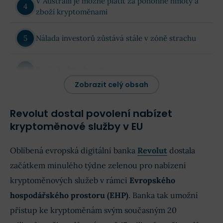
V Austrálii je možné platit za pohonné hmoty a
zboží kryptoměnami
Nálada investorů zůstává stále v zóně strachu
Závěr k aktuální situaci
Zobrazit celý obsah
Revolut dostal povolení nabízet
kryptoměnové služby v EU
Oblíbená evropská digitální banka
Revolut
dostala
začátkem minulého týdne zelenou pro nabízení
kryptoměnových služeb v rámci
Evropského
hospodářského prostoru (EHP)
. Banka tak umožní
přístup ke kryptoměnám svým současným 20