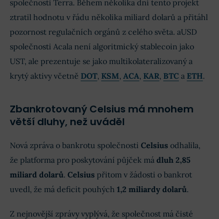
společnosti Terra. Během několika dní tento projekt
ztratil hodnotu v řádu několika miliard dolarů a přitáhl
pozornost regulačních orgánů z celého světa. aUSD
společnosti Acala není algoritmický stablecoin jako
UST, ale prezentuje se jako multikolateralizovaný a
krytý aktivy včetně
DOT
,
KSM
,
ACA
,
KAR
,
BTC
a
ETH
.
Zbankrotovaný Celsius má mnohem
větší dluhy, než uváděl
Nová zpráva o bankrotu společnosti
Celsius
odhalila,
že platforma pro poskytování půjček má
dluh 2,85
miliard dolarů
.
Celsius
přitom v žádosti o bankrot
uvedl, že má deficit pouhých
1,2 miliardy dolarů
.
Z nejnovější zprávy vyplývá, že společnost má čisté