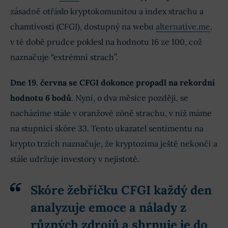
zásadně otřáslo kryptokomunitou a index strachu a
chamtivosti (CFGI), dostupný na webu
alternative.me
,
v té době prudce poklesl na hodnotu 16 ze 100, což
naznačuje “extrémní strach”.
Dne 19. června se CFGI dokonce propadl na rekordní
hodnotu 6 bodů
. Nyní, o dva měsíce později, se
nacházíme stále v oranžové zóně strachu, v níž máme
na stupnici skóre 33. Tento ukazatel sentimentu na
krypto trzích naznačuje, že kryptozima ještě nekončí a
stále udržuje investory v nejistotě.
Skóre žebříčku CFGI každý den
analyzuje
emoce a nálady z
různých zdrojů a shrnuje je do