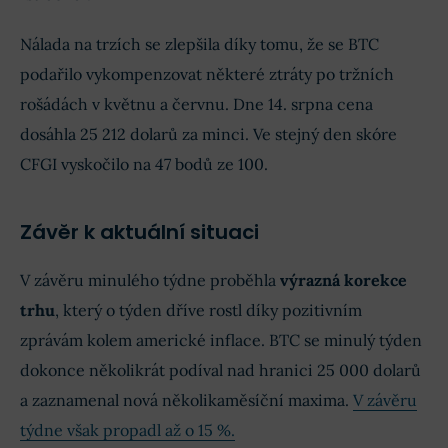
Nálada na trzích se zlepšila díky tomu, že se BTC
podařilo vykompenzovat některé ztráty po tržních
rošádách v květnu a červnu. Dne 14. srpna cena
dosáhla 25 212 dolarů za minci. Ve stejný den skóre
CFGI vyskočilo na 47 bodů ze 100.
Závěr k aktuální situaci
V závěru minulého týdne proběhla
výrazná korekce
trhu
, který o týden dříve rostl díky pozitivním
zprávám kolem americké inflace. BTC se minulý týden
dokonce několikrát podíval nad hranici 25 000 dolarů
a zaznamenal nová několikaměsíční maxima.
V závěru
týdne však propadl až o 15 %.