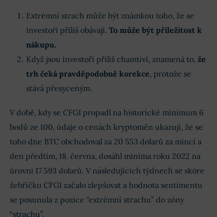
Extrémní strach může být známkou toho, že se
investoři příliš obávají.
To může být příležitost k
nákupu.
Když jsou investoři příliš chamtiví, znamená to,
že
trh čeká pravděpodobně korekce
, protože se
stává přesyceným.
V době, kdy se CFGI propadl na historické minimum 6
bodů ze 100, údaje o cenách kryptoměn ukazují, že se
toho dne BTC obchodoval za 20 553 dolarů za minci a
den předtím, 18. června, dosáhl minima roku 2022 na
úrovni 17 593 dolarů. V následujících týdnech se skóre
žebříčku CFGI začalo zlepšovat a hodnota sentimentu
se posunula z pozice “extrémní strachu” do zóny
“strachu”.