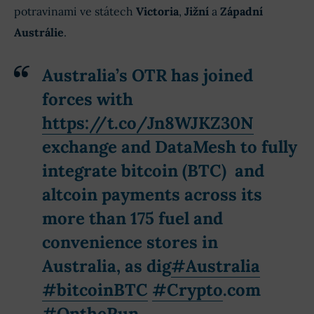
potravinami ve státech
Victoria
,
Jižní
a
Západní
Austrálie
.
Australia’s OTR has joined
forces with
https://t.co/Jn8WJKZ30N
exchange and DataMesh to fully
integrate bitcoin (BTC) and
altcoin payments across its
more than 175 fuel and
convenience stores in
Australia, as dig
#Australia
#bitcoinBTC
#Crypto
.com
#OntheRun
…