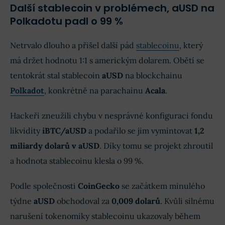
Další stablecoin v problémech, aUSD na
Polkadotu padl o 99 %
Netrvalo dlouho a přišel další pád
stablecoinu
, který
má držet hodnotu 1:1 s americkým dolarem. Obětí se
tentokrát stal stablecoin
aUSD
na blockchainu
Polkadot
, konkrétně na parachainu
Acala
.
Hackeři zneužili chybu v nesprávné konfiguraci fondu
likvidity
iBTC/aUSD
a podařilo se jim vymintovat
1,2
miliardy dolarů v aUSD
. Díky tomu se projekt zhroutil
a hodnota stablecoinu klesla o 99 %.
Podle společnosti
CoinGecko
se začátkem minulého
týdne
aUSD
obchodoval za
0,009 dolarů
. Kvůli silnému
narušení tokenomiky stablecoinu ukazovaly během