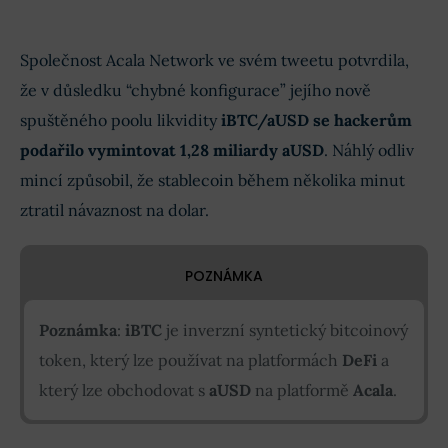
Společnost Acala Network ve svém tweetu potvrdila,
že v důsledku “chybné konfigurace” jejího nově
spuštěného poolu likvidity
iBTC/aUSD
se hackerům
podařilo vymintovat 1,28 miliardy aUSD
. Náhlý odliv
mincí způsobil, že stablecoin během několika minut
ztratil návaznost na dolar.
POZNÁMKA
Poznámka
:
iBTC
je inverzní syntetický bitcoinový
token, který lze používat na platformách
DeFi
a
který lze obchodovat s
aUSD
na platformě
Acala
.