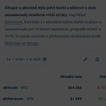
Situace u altcoinů byla ještě horší a některé z nich
zaznamenaly mnohem větší ztráty.
Například
Ethereum
, kterému s v minulém týdnu dařilo nejlépe a
zaznamenalo své 74 denní maximum, propadlo téměř o
25 %. To může souviset s přehnaným očekáváním kvůli
blížícímu se Merge
.
Aktuální cena
Změ
Bitcoin
/
BTC
$64 266
$-77
Ethereum
/
ETH
$1 899
$21