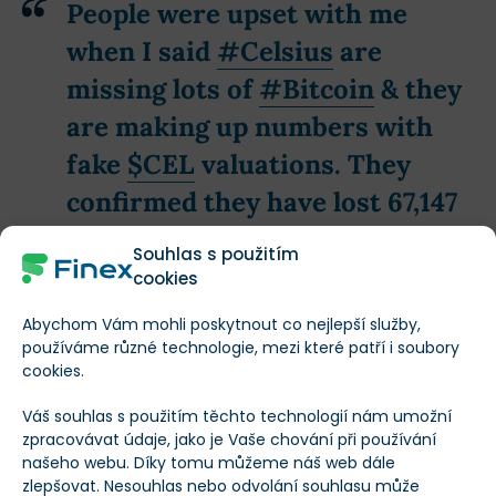
People were upset with me
when I said
#Celsius
are
missing lots of
#Bitcoin
& they
are making up numbers with
fake
$CEL
valuations. They
confirmed they have lost 67,147
#BTC
&
$WBTC
representing
Souhlas s použitím
64% of their
#BTC
debt. $438m
cookies
of the hole is assuming they can
Abychom Vám mohli poskytnout co nejlepší služby,
dump all
$CEL
for $1
používáme různé technologie, mezi které patří i soubory
cookies.
pic.twitter.com/KEQg7iu9bP
Váš souhlas s použitím těchto technologií nám umožní
zpracovávat údaje, jako je Vaše chování při používání
— Simon Dixon
našeho webu. Díky tomu můžeme náš web dále
(@SimonDixonTwitt)
August 15,
zlepšovat. Nesouhlas nebo odvolání souhlasu může