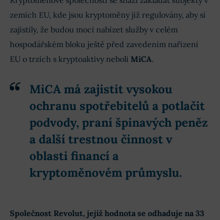
Kryptoměnové společnosti se snaží zakládat subjekty v
zemích EU, kde jsou kryptoměny již regulovány, aby si
zajistily, že budou moci nabízet služby v celém
hospodářském bloku ještě před zavedením nařízení
EU o trzích s kryptoaktivy neboli
MiCA
.
MiCA
má zajistit vysokou
ochranu spotřebitelů a potlačit
podvody, praní špinavých peněz
a další trestnou činnost v
oblasti financí a
kryptoměnovém průmyslu.
Společnost Revolut, jejíž hodnota se odhaduje na 33