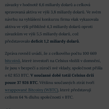
závazky v hodnotě 6,6 miliardy dolarů a celková
spravovaná aktiva ve výši 3,8 miliardy dolarů. Ve svém
návrhu na vyhlášení konkurzu firma však vykazovala
aktiva ve výši přibližně 4,3 miliardy dolarů oproti
závazkům ve výši 5,5 miliardy dolarů, což
představovalo
deficit 1,2 miliardy dolarů
.
Zpráva rovněž uvádí, že z celkového počtu 100 669
bitcoinů
, které investoři na Celsius vložili v domnění,
že jsou v bezpečí a zúročí své vklady, společnost přišla
o 62 853 BTC.
V současné době totiž Celsius drží
pouze 37 926 BTC.
Většinu současných ztrát tvoří
wrappované Bitcoiny (WBTC)
, které představují
celkem 64 % dluhu společnosti v BTC.