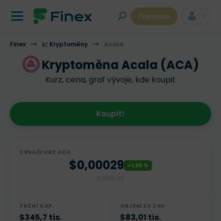
Premium
Finex
📈 Kryptoměny
Acala
Kryptoměna Acala (ACA)
Kurz, cena, graf vývoje, kde koupit
Koupit!
CENA/KURZ ACA
$0,00029
+1,65 %
0,0061 Kč
TRŽNÍ KAP.
OBJEM ZA 24H
$345,7 tis.
$83,01 tis.