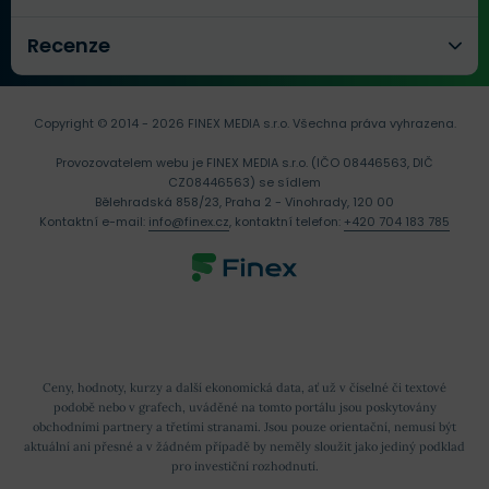
Recenze
Copyright © 2014 - 2026 FINEX MEDIA s.r.o.
Všechna práva vyhrazena.
Provozovatelem webu je FINEX MEDIA s.r.o. (IČO 08446563, DIČ
CZ08446563) se sídlem
Bělehradská 858/23, Praha 2 - Vinohrady, 120 00
Kontaktní e-mail:
info@finex.cz
, kontaktní telefon:
+420 704 183 785
Ceny, hodnoty, kurzy a další ekonomická data, ať už v číselné či textové
podobě nebo v grafech, uváděné na tomto portálu jsou poskytovány
obchodními partnery a třetími stranami. Jsou pouze orientační, nemusí být
aktuální ani přesné a v žádném případě by neměly sloužit jako jediný podklad
pro investiční rozhodnutí.