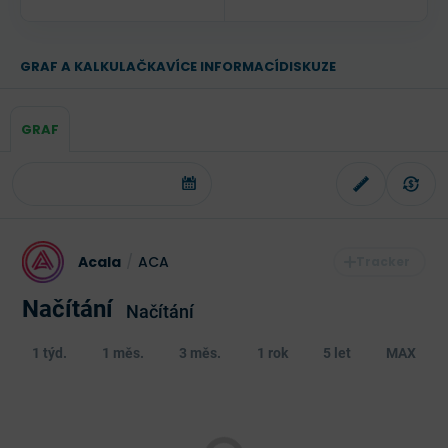
GRAF A KALKULAČKA
VÍCE INFORMACÍ
DISKUZE
GRAF
Acala
/
ACA
Načítání
Načítání
1 týd.
1 měs.
3 měs.
1 rok
5 let
MAX