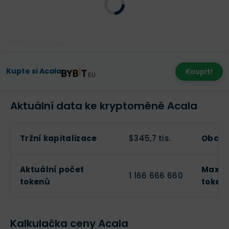
Poslední aktualizace:
Kupte si Acala
Koupit!
Aktuální data ke kryptoměně Acala
Tržní kapitalizace
$345,7 tis.
Obcho
Aktuální počet
Maxim
1 166 666 660
tokenů
token
Kalkulačka ceny Acala