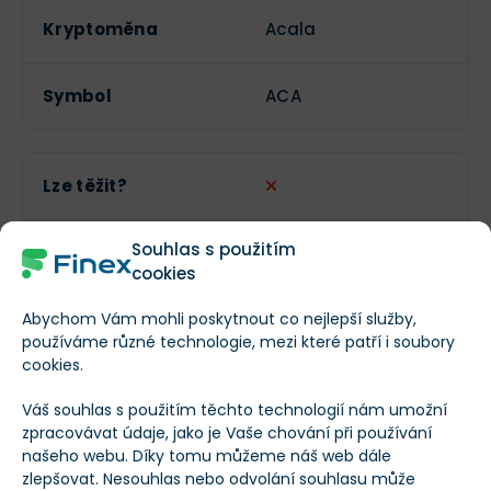
Kryptoměna
Acala
Symbol
ACA
Lze těžit?
Souhlas s použitím
Aktuální počet
1 166 666 660
cookies
tokenů
Abychom Vám mohli poskytnout co nejlepší služby,
používáme různé technologie, mezi které patří i soubory
Maximální počet
1 600 000 000
cookies.
tokenů
Váš souhlas s použitím těchto technologií nám umožní
zpracovávat údaje, jako je Vaše chování při používání
Obchodní objem
$83 005
našeho webu. Díky tomu můžeme náš web dále
(24h)
zlepšovat. Nesouhlas nebo odvolání souhlasu může