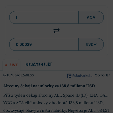
ACA
USD
NEJČTENĚJŠÍ
ŽIVĚ
AKTUALIZACE
ZA
01:00
CO TO JE?
Altcoiny čekají na unlocky za 138,8 milionu USD
Příští týden čekají altcoiny ALT, Space ID (ID), ENA, GAL,
YGG a ACA cliff unlocky v hodnotě 138,8 milionu USD,
což zvyšuje obavy z růstu nabídky. Největší je ALT: 684,21