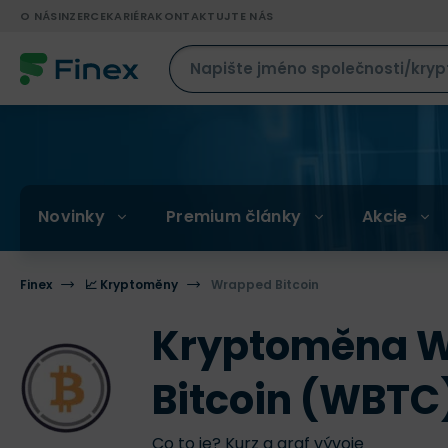
O NÁS
INZERCE
KARIÉRA
KONTAKTUJTE NÁS
Novinky
Premium články
Akcie
Finex
📈 Kryptoměny
Wrapped Bitcoin
Kryptoměna 
Bitcoin (WBTC
Co to je? Kurz a graf vývoje