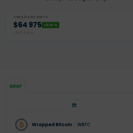
CENA/KURZ WBTC
$64 975
+0,92 %
1 363 414 Kč
GRAF
Wrapped Bitcoin
/
WBTC