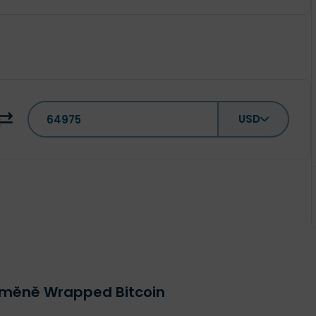
USD
oměně Wrapped Bitcoin