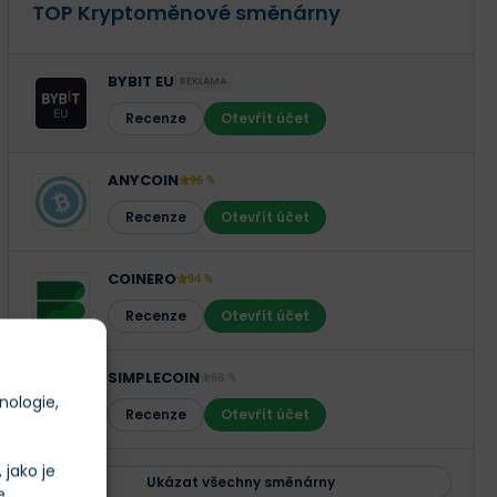
TOP Kryptoměnové směnárny
BYBIT EU
REKLAMA
Recenze
Otevřít účet
ANYCOIN
96 %
Recenze
Otevřít účet
COINERO
94 %
Recenze
Otevřít účet
SIMPLECOIN
88 %
nologie,
Recenze
Otevřít účet
jako je
Ukázat všechny směnárny
e