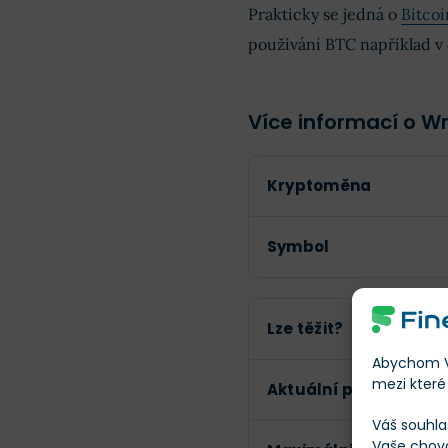
Prakticky se jedná o
Bitcoi
používání BTC například v
Více informací o W
Kryptoměna
Symbol
Lze těžit?
Abychom Vá
mezi které 
Aktuální počet token
Váš souhla
Vaše chov