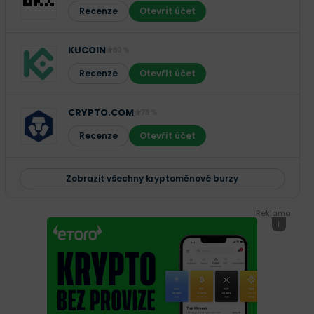
Recenze
Otevřít účet
KUCOIN
80 %
Recenze
Otevřít účet
CRYPTO.COM
78 %
Recenze
Otevřít účet
Zobrazit všechny kryptoměnové burzy
Reklama
i