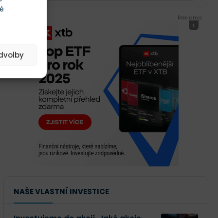
té
Reklama
i
edvolby
NAŠE VLASTNÍ INVESTICE