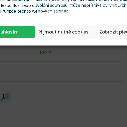
enů
--
 Nesouhlas nebo odvolání souhlasu může nepříznivě ovlivnit urči
 a funkce těchto webových stránek.
)
$105 248 896
ouhlasím
Přijmout nutné cookies
Zobrazit př
$7 535 946 686
0,92 %
0