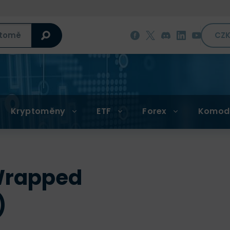
CZ
Kryptoměny
ETF
Forex
Komod
Wrapped
)