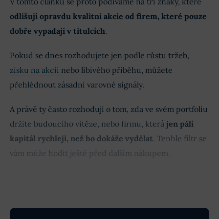
V tomto článku se proto podíváme na tři znaky, které
odlišují opravdu kvalitní akcie od firem, které pouze
dobře vypadají v titulcích
.
Pokud se dnes rozhodujete jen podle růstu tržeb,
zisku na akcii
nebo líbivého příběhu, můžete
přehlédnout zásadní varovné signály.
A právě ty často rozhodují o tom, zda ve svém portfoliu
držíte budoucího vítěze, nebo firmu, která
jen pálí
kapitál rychleji, než ho dokáže vydělat
. Tenhle filtr se
vám může hodit ještě před dalším nákupem.
Obsah článku