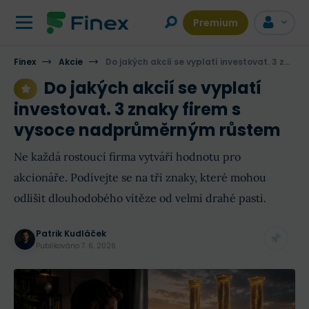
Premium
Finex
Akcie
Do jakých akcií se vyplatí investovat. 3 znaky firem s vysoce nadprůměrným růstem
Do jakých akcií se vyplatí
investovat. 3 znaky firem s
vysoce nadprůměrným růstem
Ne každá rostoucí firma vytváří hodnotu pro
akcionáře. Podívejte se na tři znaky, které mohou
odlišit dlouhodobého vítěze od velmi drahé pasti.
Patrik Kudláček
Publikováno
7. 6. 2026