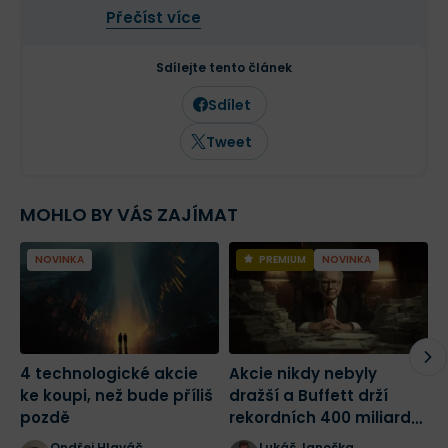
Ve své investiční strategii kombinuje
Přečíst více
aktivní i pasivní přístup a zaměřuje se
především na kvalitní růstové
společnosti a value investice. Ve svých
Sdílejte tento článek
článcích se věnuje investičním
strategiím, psychologii investování a
Sdílet
analýze jednotlivých akcií.
Tweet
MOHLO BY VÁS ZAJÍMAT
NOVINKA
PREMIUM
NOVINKA
4 technologické akcie
Akcie nikdy nebyly
2
ke koupi, než bude příliš
dražší a Buffett drží
m
pozdě
rekordních 400 miliard
j
dolarů! Jak bych dnes
Ondřej Hlaváč
Lukáš Janoška