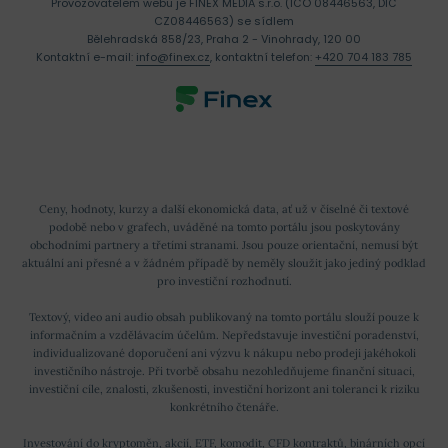
Provozovatelem webu je FINEX MEDIA s.r.o. (IČO 08446563, DIČ
CZ08446563) se sídlem
Bělehradská 858/23, Praha 2 - Vinohrady, 120 00
Kontaktní e-mail:
info@finex.cz
, kontaktní telefon:
+420 704 183 785
Ceny, hodnoty, kurzy a další ekonomická data, ať už v číselné či textové
podobě nebo v grafech, uváděné na tomto portálu jsou poskytovány
obchodními partnery a třetími stranami. Jsou pouze orientační, nemusí být
aktuální ani přesné a v žádném případě by neměly sloužit jako jediný podklad
pro investiční rozhodnutí.
Textový, video ani audio obsah publikovaný na tomto portálu slouží pouze k
informačním a vzdělávacím účelům. Nepředstavuje investiční poradenství,
individualizované doporučení ani výzvu k nákupu nebo prodeji jakéhokoli
investičního nástroje. Při tvorbě obsahu nezohledňujeme finanční situaci,
investiční cíle, znalosti, zkušenosti, investiční horizont ani toleranci k riziku
konkrétního čtenáře.
Investování do kryptoměn, akcií, ETF, komodit, CFD kontraktů, binárních opcí