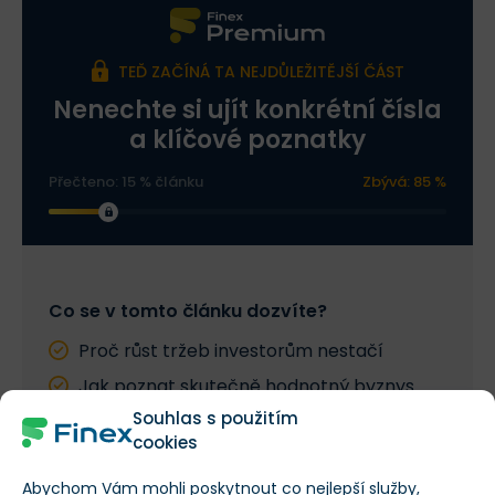
TEĎ ZAČÍNÁ TA NEJDŮLEŽITĚJŠÍ ČÁST
Nenechte si ujít konkrétní čísla
a klíčové poznatky
Přečteno: 15 % článku
Zbývá: 85 %
Co se v tomto článku dozvíte?
Proč růst tržeb investorům nestačí
Jak poznat skutečně hodnotný byznys
Souhlas s použitím
Kdy vysoký růst ničí akcionáře
cookies
Abychom Vám mohli poskytnout co nejlepší služby,