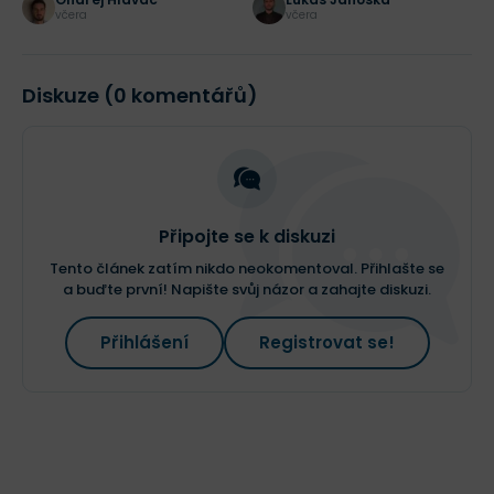
začal investovat?
včera
včera
Diskuze (0 komentářů)
Připojte se k diskuzi
Tento článek zatím nikdo neokomentoval. Přihlašte se
a buďte první! Napište svůj názor a zahajte diskuzi.
Přihlášení
Registrovat se!