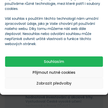
Odemknout článek
používáme různé technologie, mezi které patří i soubory
cookies.
Jste již členem?
Přihlášení
Váš souhlas s použitím těchto technologií nám umožní
Předplatné může být kdykoliv zrušeno
zpracovávat údaje, jako je Vaše chování při používání
našeho webu. Díky tomu můžeme náš web dále
zlepšovat. Nesouhlas nebo odvolání souhlasu může
nepříznivě ovlivnit určité vlastnosti a funkce těchto
Líbil se vám tento článek?
webových stránek.
1
0
Souhlasím
Autor
Přijmout nutné cookies
Patrik Kudláček
Zobrazit předvolby
Publicista a aktivní investor s více než
desetiletou praxí zaměřující se na
hodnotové investování a akciové trhy.
Vystudoval České vysoké učení
technické v Praze (ČVUT).