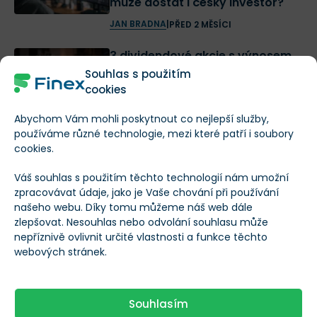
může dostat i český investor?
JAN BRADNA
|
PŘED 2 MĚSÍCI
3 dividendové akcie s výnosem
vyšším než index S&P 500.
Souhlas s použitím
Vyplaty zvyšují už více než 50 let
cookies
JAN BRADNA
|
PŘED 2 MĚSÍCI
Abychom Vám mohli poskytnout co nejlepší služby,
používáme různé technologie, mezi které patří i soubory
Zapomeňte na akcie Nvidia.
cookies.
Největší příležitost AI leží mimo
Silicon Valley | Burza s odstupem
Váš souhlas s použitím těchto technologií nám umožní
zpracovávat údaje, jako je Vaše chování při používání
PATRIK KUDLÁČEK
|
PŘED 2 MĚSÍCI
našeho webu. Díky tomu můžeme náš web dále
zlepšovat. Nesouhlas nebo odvolání souhlasu může
3 akcie, které zvyšují dividendu
nepříznivě ovlivnit určité vlastnosti a funkce těchto
nepřetržitě přes 50 let. Ideální
webových stránek.
investice, pokud preferujete
pasivní příjem i klid v duši
JAN BRADNA
Souhlasím
|
PŘED 2 MĚSÍCI