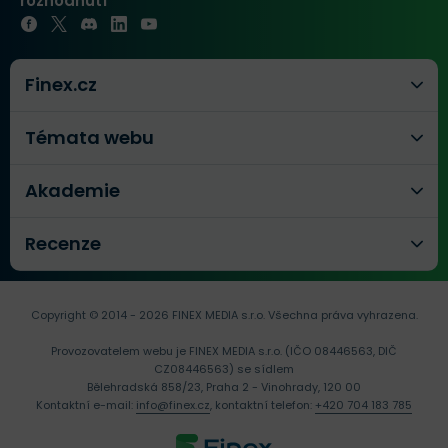
rozhodnutí
Finex.cz
Témata webu
Akademie
Recenze
Copyright © 2014 - 2026 FINEX MEDIA s.r.o.
Všechna práva vyhrazena.
Provozovatelem webu je FINEX MEDIA s.r.o. (IČO 08446563, DIČ
CZ08446563) se sídlem
Bělehradská 858/23, Praha 2 - Vinohrady, 120 00
Kontaktní e-mail:
info@finex.cz
, kontaktní telefon:
+420 704 183 785