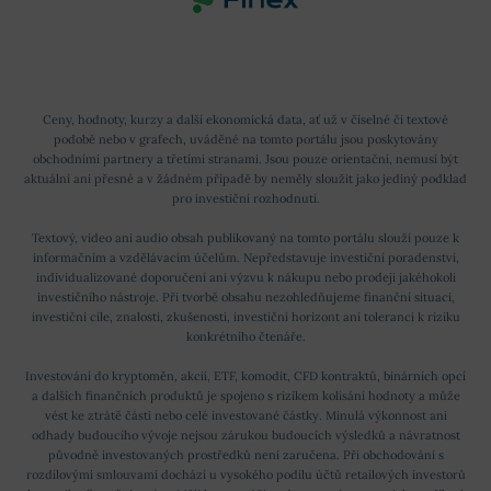
Ceny, hodnoty, kurzy a další ekonomická data, ať už v číselné či textové
podobě nebo v grafech, uváděné na tomto portálu jsou poskytovány
obchodními partnery a třetími stranami. Jsou pouze orientační, nemusí být
aktuální ani přesné a v žádném případě by neměly sloužit jako jediný podklad
pro investiční rozhodnutí.
Textový, video ani audio obsah publikovaný na tomto portálu slouží pouze k
informačním a vzdělávacím účelům. Nepředstavuje investiční poradenství,
individualizované doporučení ani výzvu k nákupu nebo prodeji jakéhokoli
investičního nástroje. Při tvorbě obsahu nezohledňujeme finanční situaci,
investiční cíle, znalosti, zkušenosti, investiční horizont ani toleranci k riziku
konkrétního čtenáře.
Investování do kryptoměn, akcií, ETF, komodit, CFD kontraktů, binárních opcí
a dalších finančních produktů je spojeno s rizikem kolísání hodnoty a může
vést ke ztrátě části nebo celé investované částky. Minulá výkonnost ani
odhady budoucího vývoje nejsou zárukou budoucích výsledků a návratnost
původně investovaných prostředků není zaručena. Při obchodování s
rozdílovými smlouvami dochází u vysokého podílu účtů retailových investorů