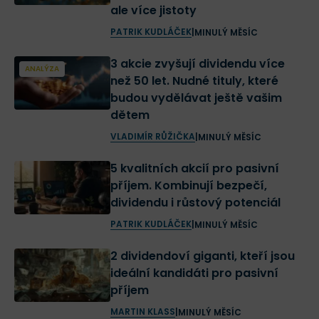
ale více jistoty
PATRIK KUDLÁČEK
|
MINULÝ MĚSÍC
3 akcie zvyšují dividendu více
ANALÝZA
než 50 let. Nudné tituly, které
budou vydělávat ještě vašim
dětem
VLADIMÍR RŮŽIČKA
|
MINULÝ MĚSÍC
5 kvalitních akcií pro pasivní
příjem. Kombinují bezpečí,
dividendu i růstový potenciál
PATRIK KUDLÁČEK
|
MINULÝ MĚSÍC
2 dividendoví giganti, kteří jsou
ideální kandidáti pro pasivní
příjem
MARTIN KLASS
|
MINULÝ MĚSÍC