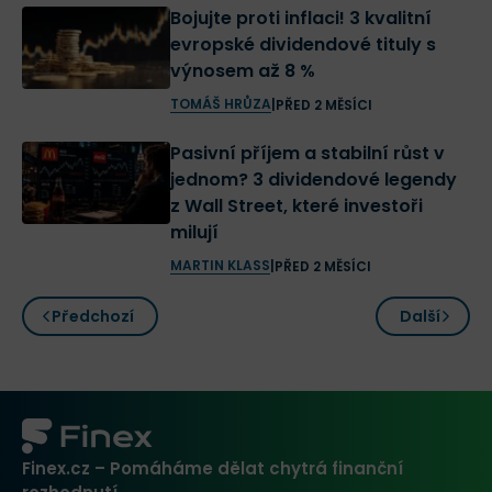
Bojujte proti inflaci! 3 kvalitní
evropské dividendové tituly s
výnosem až 8 %
TOMÁŠ HRŮZA
|
PŘED 2 MĚSÍCI
Pasivní příjem a stabilní růst v
jednom? 3 dividendové legendy
z Wall Street, které investoři
milují
MARTIN KLASS
|
PŘED 2 MĚSÍCI
Předchozí
Další
Finex.cz – Pomáháme dělat chytrá finanční