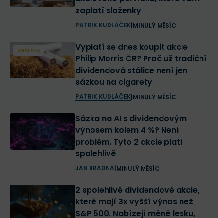
zaplatí složenky
PATRIK KUDLÁČEK
|
MINULÝ MĚSÍC
Vyplatí se dnes koupit akcie
ANALÝZA
Philip Morris ČR? Proč už tradiční
dividendová stálice není jen
sázkou na cigarety
PATRIK KUDLÁČEK
|
MINULÝ MĚSÍC
Sázka na AI s dividendovým
výnosem kolem 4 %? Není
problém. Tyto 2 akcie platí
spolehlivě
JAN BRADNA
|
MINULÝ MĚSÍC
2 spolehlivé dividendové akcie,
které mají 3x vyšší výnos než
S&P 500. Nabízejí méně lesku,