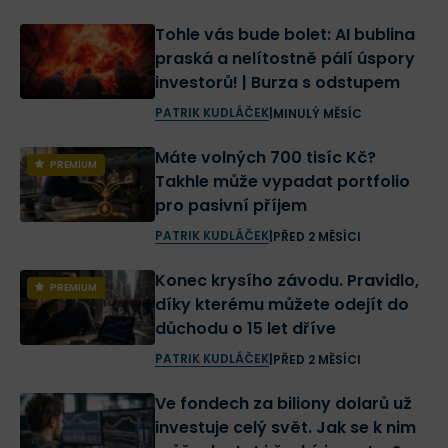
Tohle vás bude bolet: AI bublina
praská a nelítostně pálí úspory
investorů! | Burza s odstupem
PATRIK KUDLÁČEK
|
MINULÝ MĚSÍC
Máte volných 700 tisíc Kč?
PREMIUM
Takhle může vypadat portfolio
pro pasivní příjem
PATRIK KUDLÁČEK
|
PŘED 2 MĚSÍCI
Konec krysího závodu. Pravidlo,
PREMIUM
díky kterému můžete odejít do
důchodu o 15 let dříve
PATRIK KUDLÁČEK
|
PŘED 2 MĚSÍCI
Ve fondech za biliony dolarů už
investuje celý svět. Jak se k nim