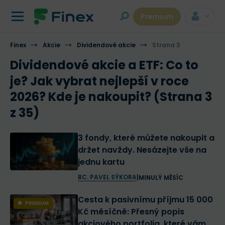
Premium
Finex
Akcie
Dividendové akcie
Strana 3
Dividendové akcie a ETF: Co to
je? Jak vybrat nejlepší v roce
2026? Kde je nakoupit? (Strana 3
z 35)
3 fondy, které můžete nakoupit a
držet navždy. Nesázejte vše na
jednu kartu
BC. PAVEL SÝKORA
|
MINULÝ MĚSÍC
Cesta k pasivnímu příjmu 15 000
PREMIUM
Kč měsíčně: Přesný popis
akciového portfolia, které vám