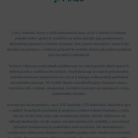
Ceny, hodnoty, kurzy a další ekonomická data, ať už v číselné či textové
podobě nebo v grafech, uváděné na tomto portálu jsou poskytovány
obchodními partnery a třetími stranami. Jsou pouze orientační, nemusí být
aktuální ani přesné a v žádném případě by neměly sloužit jako jediný podklad
pro investiční rozhodnutí.
Textový, video ani audio obsah publikovaný na tomto portálu slouží pouze k
informačním a vzdělávacím účelům. Nepředstavuje investiční poradenství,
individualizované doporučení ani výzvu k nákupu nebo prodeji jakéhokoli
investičního nástroje. Při tvorbě obsahu nezohledňujeme finanční situaci,
investiční cíle, znalosti, zkušenosti, investiční horizont ani toleranci k riziku
konkrétního čtenáře.
Investování do kryptoměn, akcií, ETF, komodit, CFD kontraktů, binárních opcí
a dalších finančních produktů je spojeno s rizikem kolísání hodnoty a může
vést ke ztrátě části nebo celé investované částky. Minulá výkonnost ani
odhady budoucího vývoje nejsou zárukou budoucích výsledků a návratnost
původně investovaných prostředků není zaručena. Při obchodování s
rozdílovými smlouvami dochází u vysokého podílu účtů retailových investorů
ke vzniku finanční ztráty. Měli byste zvážit, zda rozumíte tomu, jak rozdílové