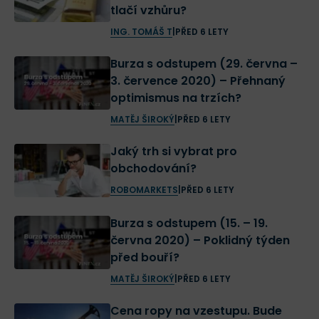
tlačí vzhůru?
ING. TOMÁŠ T
|
PŘED 6 LETY
Burza s odstupem (29. června –
3. července 2020) – Přehnaný
optimismus na trzích?
MATĚJ ŠIROKÝ
|
PŘED 6 LETY
Jaký trh si vybrat pro
obchodování?
ROBOMARKETS
|
PŘED 6 LETY
Burza s odstupem (15. – 19.
června 2020) – Poklidný týden
před bouří?
MATĚJ ŠIROKÝ
|
PŘED 6 LETY
Cena ropy na vzestupu. Bude