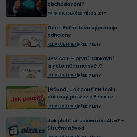
obchodování?
PATRIK KUDLÁČEK
|
PŘED 2 LETY
Oběti Buffettova výprodeje
odhaleny
REDAKCE FINEX
|
PŘED 7 LETY
JPM coin – první bankovní
kryptoměna na světě
REDAKCE FINEX
|
PŘED 7 LETY
[Návod] Jak použít Bitcoin
dárkový poukaz z Finex.cz
REDAKCE FINEX
|
PŘED 7 LETY
Jak platit bitcoinem na Alze? –
Stručný návod