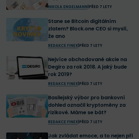
NIKOLA ENGELMANN
|
PŘED 7 LETY
Stane se Bitcoin digitálním
zlatem? Block.one CEO si myslí,
že ano
REDAKCE FINEX
|
PŘED 7 LETY
Nejvíce obchodované akcie na
Degiro za rok 2018. A jaký bude
rok 2019?
REDAKCE FINEX
|
PŘED 7 LETY
Basilejský výbor pro bankovní
dohled označil kryptoměny za
rizikové. Máme se bát?
REDAKCE FINEX
|
PŘED 7 LETY
Jak zvládat emoce, a to nejen při