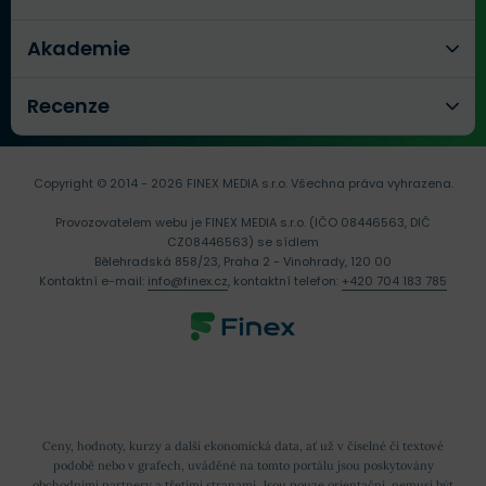
Akademie
Recenze
Copyright © 2014 - 2026 FINEX MEDIA s.r.o.
Všechna práva vyhrazena.
Provozovatelem webu je FINEX MEDIA s.r.o. (IČO 08446563, DIČ
CZ08446563) se sídlem
Bělehradská 858/23, Praha 2 - Vinohrady, 120 00
Kontaktní e-mail:
info@finex.cz
, kontaktní telefon:
+420 704 183 785
Ceny, hodnoty, kurzy a další ekonomická data, ať už v číselné či textové
podobě nebo v grafech, uváděné na tomto portálu jsou poskytovány
obchodními partnery a třetími stranami. Jsou pouze orientační, nemusí být