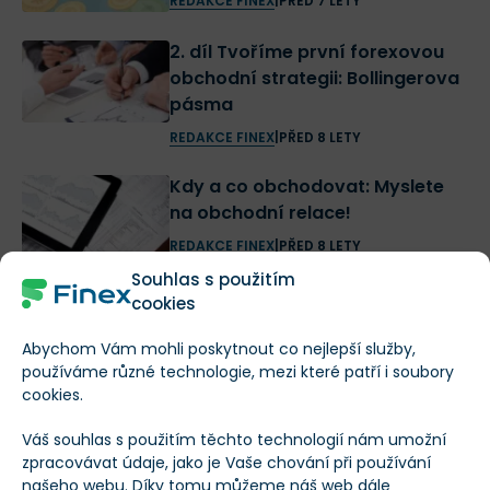
REDAKCE FINEX
|
PŘED 7 LETY
2. díl Tvoříme první forexovou
obchodní strategii: Bollingerova
pásma
REDAKCE FINEX
|
PŘED 8 LETY
Kdy a co obchodovat: Myslete
na obchodní relace!
REDAKCE FINEX
|
PŘED 8 LETY
Souhlas s použitím
Kopírování obchodních příkazů:
cookies
snadný zisk, nebo velký risk?
Abychom Vám mohli poskytnout co nejlepší služby,
PATRIK KUDLÁČEK
|
PŘED 11 MĚSÍCI
používáme různé technologie, mezi které patří i soubory
cookies.
Psychologie obchodování: jak
často obchodovat a jak
Váš souhlas s použitím těchto technologií nám umožní
obchody řídit
zpracovávat údaje, jako je Vaše chování při používání
našeho webu. Díky tomu můžeme náš web dále