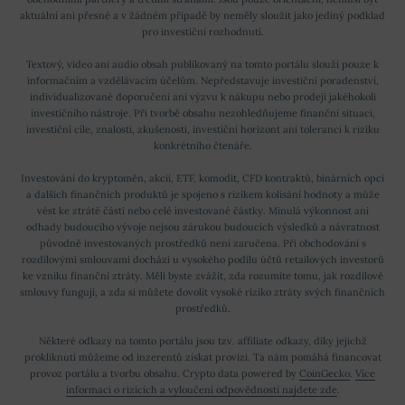
aktuální ani přesné a v žádném případě by neměly sloužit jako jediný podklad
pro investiční rozhodnutí.
Textový, video ani audio obsah publikovaný na tomto portálu slouží pouze k
informačním a vzdělávacím účelům. Nepředstavuje investiční poradenství,
individualizované doporučení ani výzvu k nákupu nebo prodeji jakéhokoli
investičního nástroje. Při tvorbě obsahu nezohledňujeme finanční situaci,
investiční cíle, znalosti, zkušenosti, investiční horizont ani toleranci k riziku
konkrétního čtenáře.
Investování do kryptoměn, akcií, ETF, komodit, CFD kontraktů, binárních opcí
a dalších finančních produktů je spojeno s rizikem kolísání hodnoty a může
vést ke ztrátě části nebo celé investované částky. Minulá výkonnost ani
odhady budoucího vývoje nejsou zárukou budoucích výsledků a návratnost
původně investovaných prostředků není zaručena. Při obchodování s
rozdílovými smlouvami dochází u vysokého podílu účtů retailových investorů
ke vzniku finanční ztráty. Měli byste zvážit, zda rozumíte tomu, jak rozdílové
smlouvy fungují, a zda si můžete dovolit vysoké riziko ztráty svých finančních
prostředků.
Některé odkazy na tomto portálu jsou tzv. affiliate odkazy, díky jejichž
prokliknutí můžeme od inzerentů získat provizi. Ta nám pomáhá financovat
provoz portálu a tvorbu obsahu. Crypto data powered by
CoinGecko
.
Více
informací o rizicích a vyloučení odpovědnosti najdete zde
.