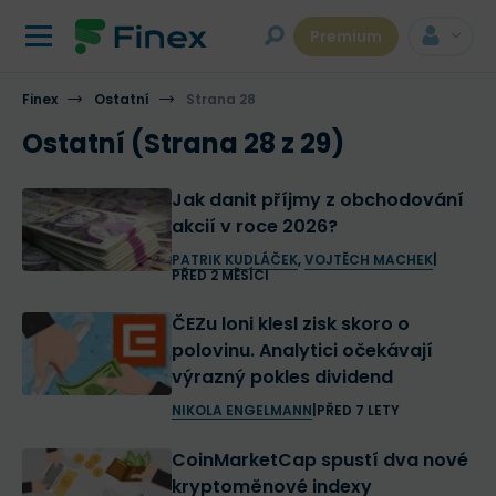
Premium
Finex
Ostatní
Strana 28
Ostatní (Strana 28 z 29)
Jak danit příjmy z obchodování
akcií v roce 2026?
PATRIK KUDLÁČEK
,
VOJTĚCH MACHEK
|
PŘED 2 MĚSÍCI
ČEZu loni klesl zisk skoro o
polovinu. Analytici očekávají
výrazný pokles dividend
NIKOLA ENGELMANN
|
PŘED 7 LETY
CoinMarketCap spustí dva nové
kryptoměnové indexy