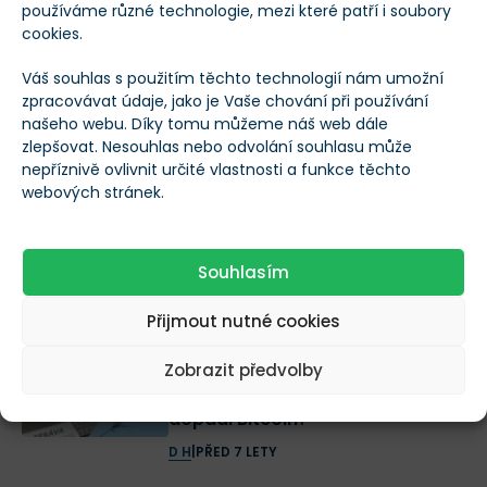
používáme různé technologie, mezi které patří i soubory
ČEZ vydělal skoro 9 miliard, za
cookies.
dividendy dá 24 korun
D H
|
PŘED 7 LETY
Váš souhlas s použitím těchto technologií nám umožní
zpracovávat údaje, jako je Vaše chování při používání
Blockchainové transakce jsou
našeho webu. Díky tomu můžeme náš web dále
zlepšovat. Nesouhlas nebo odvolání souhlasu může
oproti PayPalu 30x levnější!
nepříznivě ovlivnit určité vlastnosti a funkce těchto
D H
|
PŘED 7 LETY
webových stránek.
Gigant Bitmain ztratil 88% podíl
na trhu. Jaký to bude mít vliv na
Souhlasím
kurz bitcoinu?
D H
|
PŘED 7 LETY
Přijmout nutné cookies
Weiss Crypto Rating:
Zobrazit předvolby
Kryptoměnám vládne EOS. Jak
dopadl Bitcoin?
D H
|
PŘED 7 LETY