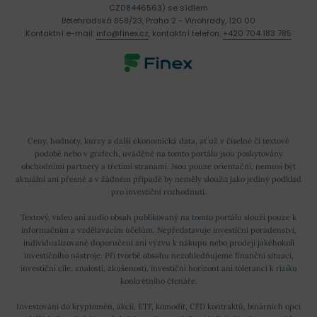
CZ08446563) se sídlem
Bělehradská 858/23, Praha 2 - Vinohrady, 120 00
Kontaktní e-mail:
info@finex.cz
, kontaktní telefon:
+420 704 183 785
Ceny, hodnoty, kurzy a další ekonomická data, ať už v číselné či textové
podobě nebo v grafech, uváděné na tomto portálu jsou poskytovány
obchodními partnery a třetími stranami. Jsou pouze orientační, nemusí být
aktuální ani přesné a v žádném případě by neměly sloužit jako jediný podklad
pro investiční rozhodnutí.
Textový, video ani audio obsah publikovaný na tomto portálu slouží pouze k
informačním a vzdělávacím účelům. Nepředstavuje investiční poradenství,
individualizované doporučení ani výzvu k nákupu nebo prodeji jakéhokoli
investičního nástroje. Při tvorbě obsahu nezohledňujeme finanční situaci,
investiční cíle, znalosti, zkušenosti, investiční horizont ani toleranci k riziku
konkrétního čtenáře.
Investování do kryptoměn, akcií, ETF, komodit, CFD kontraktů, binárních opcí