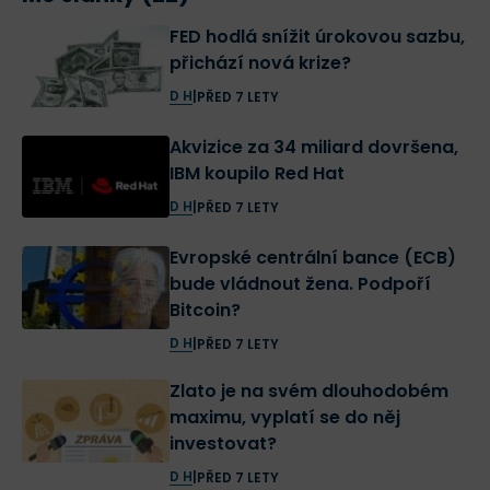
FED hodlá snížit úrokovou sazbu,
přichází nová krize?
D H
|
PŘED 7 LETY
Akvizice za 34 miliard dovršena,
IBM koupilo Red Hat
D H
|
PŘED 7 LETY
Evropské centrální bance (ECB)
bude vládnout žena. Podpoří
Bitcoin?
D H
|
PŘED 7 LETY
Zlato je na svém dlouhodobém
maximu, vyplatí se do něj
investovat?
D H
|
PŘED 7 LETY