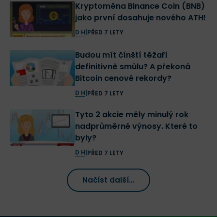
Kryptoměna Binance Coin (BNB)
jako první dosahuje nového ATH!
D H
|
PŘED 7 LETY
Budou mít čínští těžaři
definitivně smůlu? A překoná
Bitcoin cenové rekordy?
D H
|
PŘED 7 LETY
Tyto 2 akcie měly minulý rok
nadprůměrné výnosy. Které to
byly?
D H
|
PŘED 7 LETY
Načíst další...