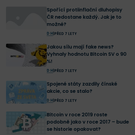
Spořící protiinflační dluhopisy
ČR nedostane každý. Jak je to
možné?
D H
|
PŘED 7 LETY
Jakou sílu mají fake news?
Vyhnaly hodnotu Bitcoin SV o 90
%!
D H
|
PŘED 7 LETY
Spojené státy zazdily čínské
akcie, co se stalo?
D H
|
PŘED 7 LETY
Bitcoin v roce 2019 roste
podobně jako v roce 2017 – bude
se historie opakovat?