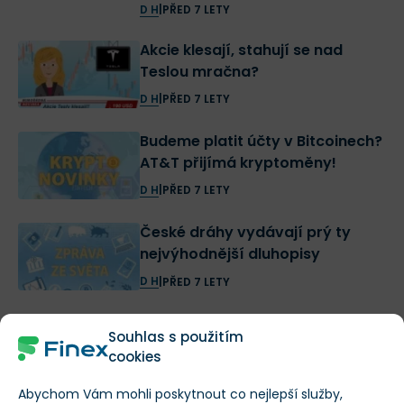
D H
|
PŘED 7 LETY
Akcie klesají, stahují se nad
Teslou mračna?
D H
|
PŘED 7 LETY
Budeme platit účty v Bitcoinech?
AT&T přijímá kryptoměny!
D H
|
PŘED 7 LETY
České dráhy vydávají prý ty
nejvýhodnější dluhopisy
D H
|
PŘED 7 LETY
Investice do akcií kryptoměnové
Souhlas s použitím
burzy Kraken spuštěny!
cookies
D H
,
VOJTĚCH MACHEK
|
PŘED 7 LETY
Abychom Vám mohli poskytnout co nejlepší služby,