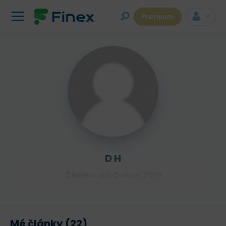
Premium
D H
Členem od: Duben 2019
Mé články (22)