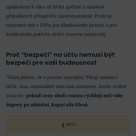
uplatněných úlev až 10 let zpětně a zdanění
případných příspěvků zaměstnavatele. Proto je
rozumné mít v DIPu jen dlouhodobé peníze a pro
krátkodobé potřeby držet rezervu mimo něj.
Proč “bezpečí” na účtu nemusí být
bezpečí pro vaši budoucnost
“Mám jistotu, že o peníze nepřijdu,”
říkají zastánci
účtů. Ano, nominálně vám tam zůstanou. Jenže reálně
ztrácíte:
pokud ceny zboží rostou rychleji než vaše
úspory po zdanění, kupní síla klesá
.
INFO