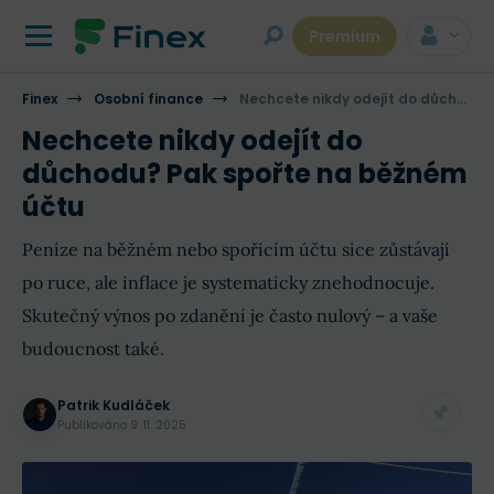
Premium
Finex
Osobní finance
Nechcete nikdy odejít do důchodu? Pak spořte na běžném účtu
Nechcete nikdy odejít do
důchodu? Pak spořte na běžném
účtu
Peníze na běžném nebo spořicím účtu sice zůstávají
po ruce, ale inflace je systematicky znehodnocuje.
Skutečný výnos po zdanění je často nulový – a vaše
budoucnost také.
Patrik Kudláček
Publikováno
9. 11. 2025