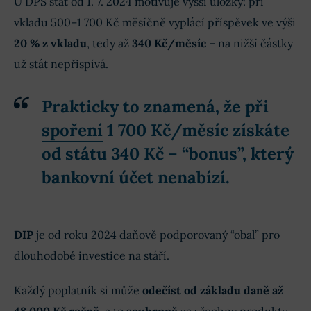
U DPS stát od 1. 7. 2024 motivuje vyšší úložky: při
vkladu 500–1 700 Kč měsíčně vyplácí příspěvek ve výši
20 % z vkladu
, tedy až
340 Kč/měsíc
– na nižší částky
už stát nepřispívá.
Prakticky to znamená, že při
spoření
1 700 Kč/měsíc získáte
od státu 340 Kč – “bonus”, který
bankovní účet nenabízí.
DIP
je od roku 2024 daňově podporovaný “obal” pro
dlouhodobé investice na stáří.
Každý poplatník si může
odečíst od základu daně až