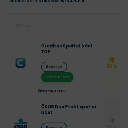
SPOŘICÍ ÚČTY S ÚROKEM PŘES 4 % P.A.
Filtry
Creditas Spořící účet
TOP
92 %
Recenze
Otevřít účet
Promo akce
ČSOB Duo Profit spořicí
účet
76 %
Recenze