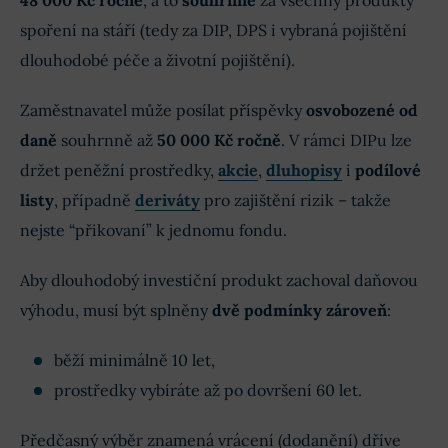
48 000 Kč ročně
, a to
souhrnně
za všechny produkty
spoření na stáří (tedy za DIP, DPS i vybraná pojištění
dlouhodobé péče a životní pojištění).
Zaměstnavatel může posílat příspěvky
osvobozené od
daně
souhrnně až
50 000 Kč ročně
. V rámci DIPu lze
držet peněžní prostředky,
akcie
,
dluhopisy
i
podílové
listy
, případně
deriváty
pro zajištění rizik – takže
nejste “přikovaní” k jednomu fondu.
Aby dlouhodobý investiční produkt zachoval daňovou
výhodu, musí být splněny
dvě podmínky zároveň
:
běží minimálně 10 let,
prostředky vybíráte až po dovršení 60 let.
Předčasný výběr znamená vrácení (dodanění) dříve