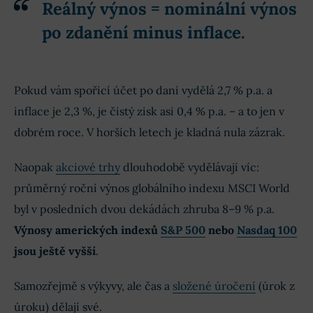
Reálný výnos = nominální výnos
po zdanění minus inflace
.
Pokud vám spořicí účet po dani vydělá 2,7 % p.a. a
inflace je 2,3 %, je čistý zisk asi 0,4 % p.a. – a to jen v
dobrém roce. V horších letech je kladná nula zázrak.
Naopak
akciové trhy
dlouhodobě vydělávají víc:
průměrný roční výnos globálního indexu MSCI World
byl v posledních dvou dekádách zhruba 8–9 % p.a.
Výnosy amerických indexů
S&P 500
nebo
Nasdaq 100
jsou ještě vyšší
.
Samozřejmě s výkyvy, ale čas a
složené úročení
(úrok z
úroku) dělají své.