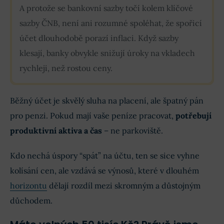
A protože se bankovní sazby točí kolem klíčové
sazby ČNB, není ani rozumné spoléhat, že spořicí
účet dlouhodobě porazí inflaci. Když sazby
klesají, banky obvykle snižují úroky na vkladech
rychleji, než rostou ceny.
Běžný účet je skvělý sluha na placení, ale špatný pán
pro penzi. Pokud mají vaše peníze pracovat,
potřebují
produktivní aktiva a čas
– ne parkoviště.
Kdo nechá úspory “spát” na účtu, ten se sice vyhne
kolísání cen, ale vzdává se výnosů, které v dlouhém
horizontu
dělají rozdíl mezi skromným a důstojným
důchodem.