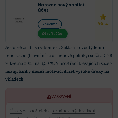
Narozeninový spořicí
účet
95 %
Recenze
Otevřít účet
Je dobré znát i širší kontext. Základní dvoutýdenní
repo sazbu (hlavní nástroj měnové politiky) snížila ČNB
9. května 2025 na 3,50 %. V prostředí klesajících sazeb
mívají banky menší motivaci držet vysoké úroky na
vkladech
.
VAROVÁNÍ
Úroky
ze spořicích a
termínovaných vkladů