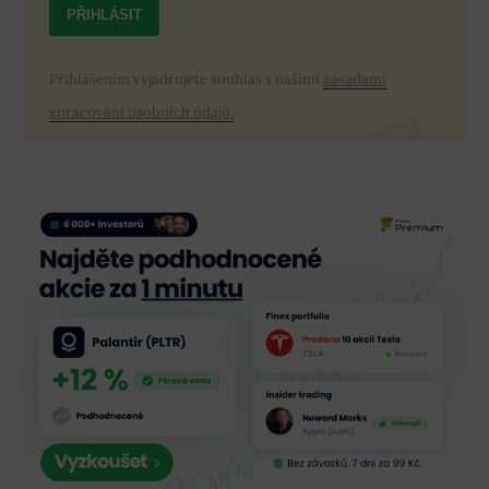
PŘIHLÁSIT
Přihlášením vyjadřujete souhlas s našimi
zásadami
zpracování osobních údajů.