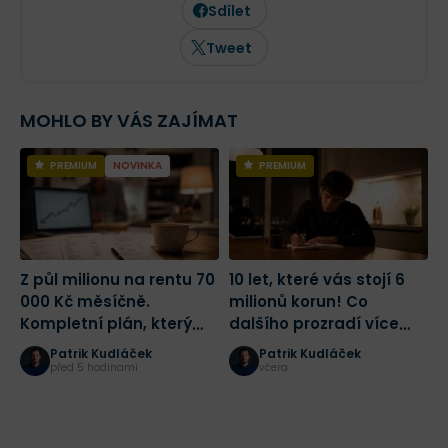
strategiím, psychologii investování a
Sdílet
analýze jednotlivých akcií.
Tweet
MOHLO BY VÁS ZAJÍMAT
PREMIUM
NOVINKA
PREMIUM
Z půl milionu na rentu 70
10 let, které vás stojí 6
O
000 Kč měsíčně.
milionů korun! Co
6
Kompletní plán, který
dalšího prozradí více
d
funguje i v Česku
než století tržních dat
p
Patrik Kudláček
Patrik Kudláček
před 5 hodinami
včera