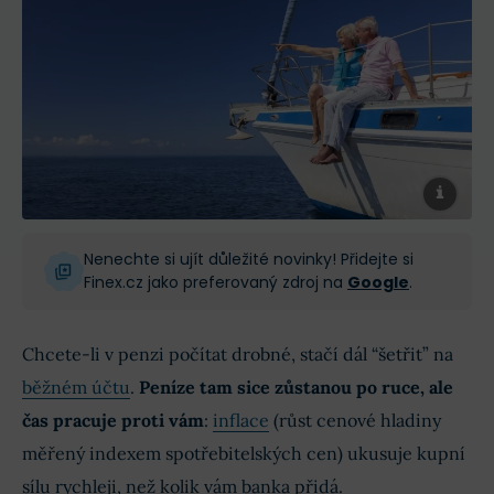
Nenechte si ujít důležité novinky! Přidejte si
Finex.cz jako preferovaný zdroj na
Google
.
Chcete-li v penzi počítat drobné, stačí dál “šetřit” na
běžném účtu
.
Peníze tam sice zůstanou po ruce, ale
čas pracuje proti vám
:
inflace
(růst cenové hladiny
měřený indexem spotřebitelských cen) ukusuje kupní
sílu rychleji, než kolik vám banka přidá.