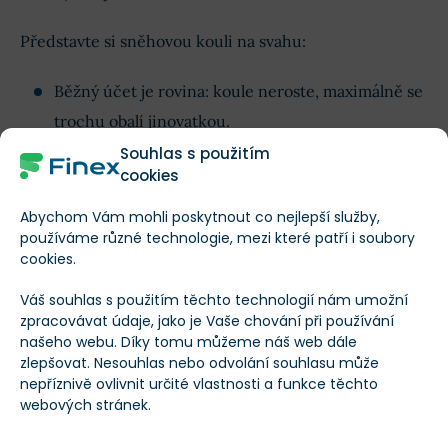
Představte si sněhovou kouli na svahu:
Běžný účet je rovina: koule neroste, maximálně se
trochu obalí jinovatkou.
Investice s rozumným
rizikem
je kopec: koule se
Souhlas s použitím
cookies
nabaluje čím dál rychleji, protože každá přidaná
“vločka” (výnos) pomáhá nabalovat další.
Abychom Vám mohli poskytnout co nejlepší služby,
používáme různé technologie, mezi které patří i soubory
cookies.
Dlouhodobý vývoj hodnoty indexů S&P 500
a Nasdaq 100
Váš souhlas s použitím těchto technologií nám umožní
zpracovávat údaje, jako je Vaše chování při používání
našeho webu. Díky tomu můžeme náš web dále
zlepšovat. Nesouhlas nebo odvolání souhlasu může
nepříznivě ovlivnit určité vlastnosti a funkce těchto
webových stránek.
Aktuální cena
Změ