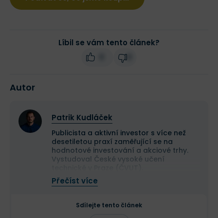
Líbil se vám tento článek?
0
0
Autor
Patrik Kudláček
Publicista a aktivní investor s více než
desetiletou praxí zaměřující se na
hodnotové investování a akciové trhy.
Vystudoval České vysoké učení
technické v Praze (ČVUT).
Ve své investiční strategii kombinuje
Přečíst více
aktivní i pasivní přístup a zaměřuje se
především na kvalitní růstové
společnosti a value investice. Ve svých
Sdílejte tento článek
článcích se věnuje investičním