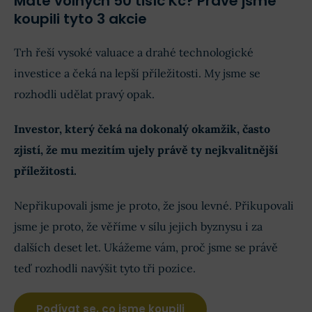
Máte volných 50 tisíc Kč? Právě jsme
koupili tyto 3 akcie
Trh řeší vysoké valuace a drahé technologické
investice a čeká na lepší příležitosti. My jsme se
rozhodli udělat pravý opak.
Investor, který čeká na dokonalý okamžik, často
zjistí, že mu mezitím ujely právě ty nejkvalitnější
příležitosti.
Nepřikupovali jsme je proto, že jsou levné. Přikupovali
jsme je proto, že věříme v sílu jejich byznysu i za
dalších deset let. Ukážeme vám, proč jsme se právě
teď rozhodli navýšit tyto tři pozice.
Podívat se, co jsme koupili