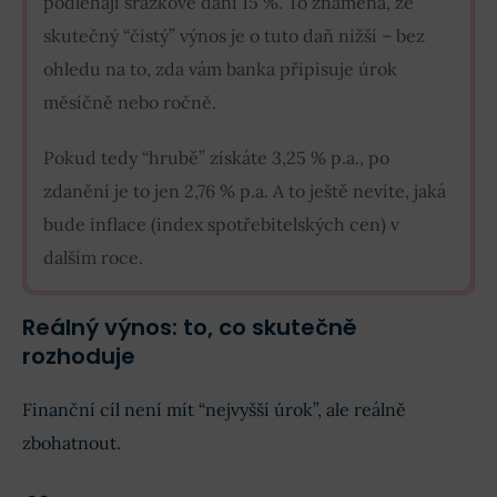
podléhají srážkové dani 15 %. To znamená, že
skutečný “čistý” výnos je o tuto daň nižší – bez
ohledu na to, zda vám banka připisuje úrok
měsíčně nebo ročně.
Pokud tedy “hrubě” získáte 3,25 % p.a., po
zdanění je to jen 2,76 % p.a. A to ještě nevíte, jaká
bude inflace (index spotřebitelských cen) v
dalším roce.
Reálný výnos: to, co skutečně
rozhoduje
Finanční cíl není mít “nejvyšší úrok”, ale reálně
zbohatnout.