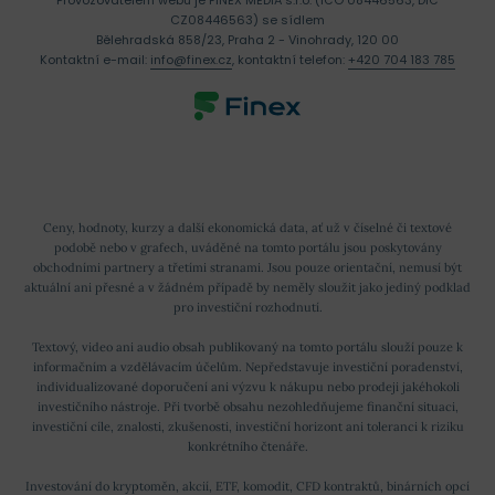
CZ08446563) se sídlem
Bělehradská 858/23, Praha 2 - Vinohrady, 120 00
Kontaktní e-mail:
info@finex.cz
, kontaktní telefon:
+420 704 183 785
Ceny, hodnoty, kurzy a další ekonomická data, ať už v číselné či textové
podobě nebo v grafech, uváděné na tomto portálu jsou poskytovány
obchodními partnery a třetími stranami. Jsou pouze orientační, nemusí být
aktuální ani přesné a v žádném případě by neměly sloužit jako jediný podklad
pro investiční rozhodnutí.
Textový, video ani audio obsah publikovaný na tomto portálu slouží pouze k
informačním a vzdělávacím účelům. Nepředstavuje investiční poradenství,
individualizované doporučení ani výzvu k nákupu nebo prodeji jakéhokoli
investičního nástroje. Při tvorbě obsahu nezohledňujeme finanční situaci,
investiční cíle, znalosti, zkušenosti, investiční horizont ani toleranci k riziku
konkrétního čtenáře.
Investování do kryptoměn, akcií, ETF, komodit, CFD kontraktů, binárních opcí