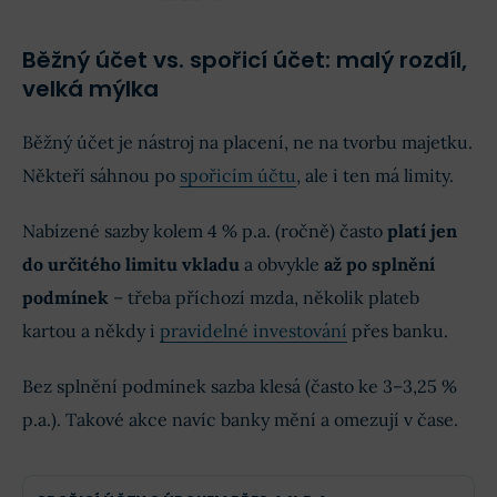
Běžný účet vs. spořicí účet: malý rozdíl,
velká mýlka
Běžný účet je nástroj na placení, ne na tvorbu majetku.
Někteří sáhnou po
spořicím účtu
, ale i ten má limity.
Nabízené sazby kolem 4 % p.a. (ročně) často
platí jen
do určitého limitu vkladu
a obvykle
až po splnění
podmínek
– třeba příchozí mzda, několik plateb
kartou a někdy i
pravidelné investování
přes banku.
Bez splnění podmínek sazba klesá (často ke 3–3,25 %
p.a.). Takové akce navíc banky mění a omezují v čase.