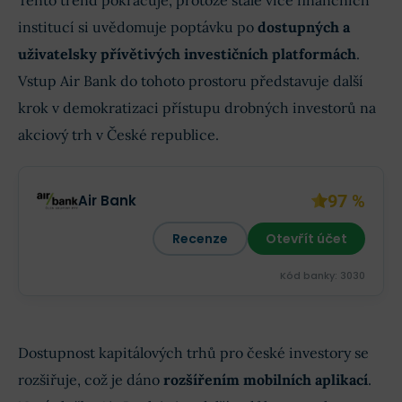
Tento trend pokračuje, protože stále více finančních
institucí si uvědomuje poptávku po
dostupných a
uživatelsky přívětivých investičních platformách
.
Vstup Air Bank do tohoto prostoru představuje další
krok v demokratizaci přístupu drobných investorů na
akciový trh v České republice.
97 %
Air Bank
Recenze
Otevřít účet
Kód banky: 3030
Dostupnost kapitálových trhů pro české investory se
rozšiřuje, což je dáno
rozšířením mobilních aplikací
.