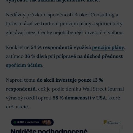
Nedávný průzkum společností Broker Consulting a
Ipsos ukázal, že tradiční penzijní plány a spořicí účty
zůstávají mezi Čechy nejoblíbenější investiční volbou.
Konkrétně
54 % respondentů využívá
penzijní plány
,
zatímco
36 % dává při přípravě na důchod přednost
spořicím účtům
.
Naproti tomu
do akcií investuje pouze 13 %
respondentů
, což je podle deníku Wall Street Journal
výrazný rozdíl oproti
58 % domácností v USA
, které
drží akcie.