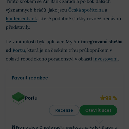
Tímto krokem se Air Bank zařadila po bok dalších
významných hráčů, jako jsou
Česká spořitelna
a
Raiffeisenbank
, které podobné služby rovněž nedávno
představily.
Již v minulosti byla aplikace My Air
integrovaná služba
od
Portu
, která je na českém trhu průkopníkem v
oblasti robotického poradenství v oblasti
investování
.
Favorit redakce
98 %
Portu
Recenze
Otevřít účet
Promo akce: Chcete začít investovat na Portu? S promo