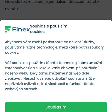
Nová služba Air Bank je jen dalším důkazem tohoto
trendu.
“Česká republika dotahuje vyspělé trhy a objem
Souhlas s použitím
majetku v investičních produktech roste. Investování
cookies
přímo z mobilního telefonu je stále populárnější, proto
Abychom Vám mohli poskytnout co nejlepší služby,
představujeme nový nástroj,”
říká Petr Žabža, vedoucí
používáme různé technologie, mezi které patří i soubory
oddělení Investice v Air Bank.
cookies.
Váš souhlas s použitím těchto technologií nám umožní
Dodal, že klienti mohou nakupovat
frakční akcie
,
zpracovávat údaje, jako je Vaše chování při používání
přičemž
minimální vklad je stanoven na 1000 korun
,
našeho webu. Díky tomu můžeme náš web dále
zlepšovat. Nesouhlas nebo odvolání souhlasu může
aby bylo investování do akcií dostupné široké
nepříznivě ovlivnit určité vlastnosti a funkce těchto
veřejnosti.
webových stránek.
V jednoduchosti je krása
Souhlasím