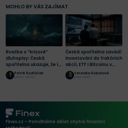
MOHLO BY VÁS ZAJÍMAT
Rvačka o “krizové”
Česká spořitelna zavádí
A
dluhopisy: Česká
investování do frakčních
a
spořitelna ukazuje, že i
akcií, ETF i Bitcoinu v
z
nuda umí vyvolat
aplikaci George
z
Patrik Kudláček
Veronika Kubalová
šílenství
před 5 měsíci
před rokem
Finex.cz – Pomáháme dělat chytrá finanční
rozhodnutí