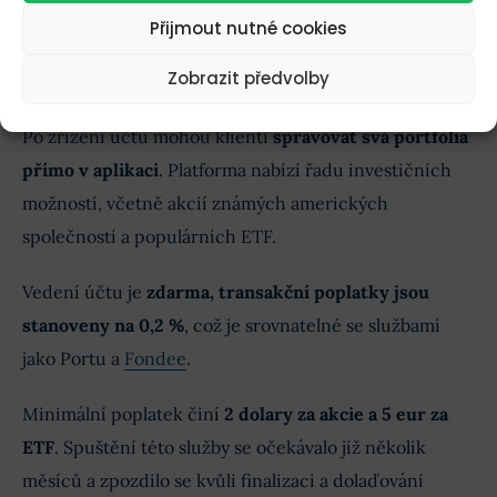
Nastavení investičního účtu Air Bank v aplikaci My Air
Přijmout nutné cookies
je navrženo tak, aby bylo rychlé a uživatelsky přívětivé
Zobrazit předvolby
a
trvalo jen několik minut
.
Po zřízení účtu mohou klienti
spravovat svá portfolia
přímo v aplikaci
. Platforma nabízí řadu investičních
možností, včetně akcií známých amerických
společností a populárních ETF.
Vedení účtu je
zdarma, transakční poplatky jsou
stanoveny na 0,2 %
, což je srovnatelné se službami
jako Portu a
Fondee
.
Minimální poplatek činí
2 dolary za akcie a 5 eur za
ETF
. Spuštění této služby se očekávalo již několik
měsíců a zpozdilo se kvůli finalizaci a dolaďování