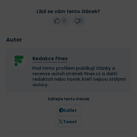
Líbil se vám tento článek?
8
3
Autor
Redakce Finex
Pod tímto profilem publikují články a
recenze autoři stránek Finex.cz a další
redaktoři nebo hosté, kteří nejsou stálými
autory.
Sdílejte tento článek
Sdílet
Tweet