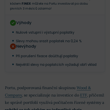
kódem
FINEX
můžete na Portu investovat po dobu
prvních 3 měsíců zdarma!
Výhody
Nulové vstupní i výstupní poplatky
Slevy mohou srazit poplatek na 0,24 %
Nevýhody
Při porušení fixace doúčtují poplatky
Největší slevy na poplatcích vyžadují obří vklad
Portu, podporovaná finanční skupinou
Wood &
Company
, se specializuje na investice do
ETF
, přičemž
ke správě portfolií využívá počítačem řízené systémy a
vyhýbá se tak sázkám na jednotlivé akcie
.