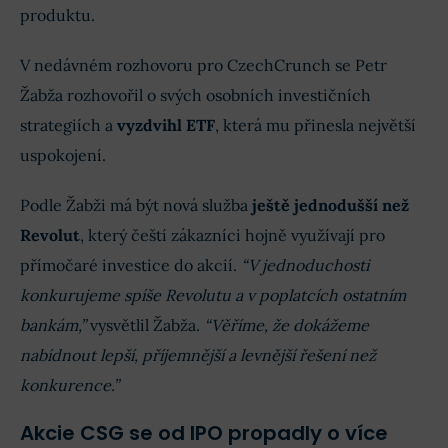
produktu.
V nedávném rozhovoru pro CzechCrunch se Petr
Žabža rozhovořil o svých osobních investičních
strategiích a
vyzdvihl ETF
, která mu přinesla největší
uspokojení.
Podle Žabži má být nová služba
ještě jednodušší než
Revolut
, který čeští zákazníci hojně využívají pro
přímočaré investice do akcií.
“V jednoduchosti
konkurujeme spíše Revolutu a v poplatcích ostatním
bankám,”
vysvětlil Žabža.
“Věříme, že dokážeme
nabídnout lepší, příjemnější a levnější řešení než
konkurence.”
Akcie CSG se od IPO propadly o více