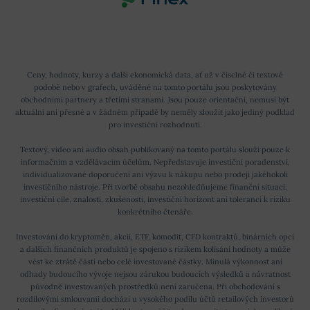
Ceny, hodnoty, kurzy a další ekonomická data, ať už v číselné či textové
podobě nebo v grafech, uváděné na tomto portálu jsou poskytovány
obchodními partnery a třetími stranami. Jsou pouze orientační, nemusí být
aktuální ani přesné a v žádném případě by neměly sloužit jako jediný podklad
pro investiční rozhodnutí.
Textový, video ani audio obsah publikovaný na tomto portálu slouží pouze k
informačním a vzdělávacím účelům. Nepředstavuje investiční poradenství,
individualizované doporučení ani výzvu k nákupu nebo prodeji jakéhokoli
investičního nástroje. Při tvorbě obsahu nezohledňujeme finanční situaci,
investiční cíle, znalosti, zkušenosti, investiční horizont ani toleranci k riziku
konkrétního čtenáře.
Investování do kryptoměn, akcií, ETF, komodit, CFD kontraktů, binárních opcí
a dalších finančních produktů je spojeno s rizikem kolísání hodnoty a může
vést ke ztrátě části nebo celé investované částky. Minulá výkonnost ani
odhady budoucího vývoje nejsou zárukou budoucích výsledků a návratnost
původně investovaných prostředků není zaručena. Při obchodování s
rozdílovými smlouvami dochází u vysokého podílu účtů retailových investorů