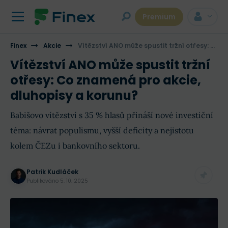
Premium
Finex
Akcie
Vítězství ANO může spustit tržní otřesy: Co znamená pro akcie, dluhopisy a korunu?
Vítězství ANO může spustit tržní
otřesy: Co znamená pro akcie,
dluhopisy a korunu?
Babišovo vítězství s 35 % hlasů přináší nové investiční
téma: návrat populismu, vyšší deficity a nejistotu
kolem ČEZu i bankovního sektoru.
Patrik Kudláček
Publikováno
5. 10. 2025