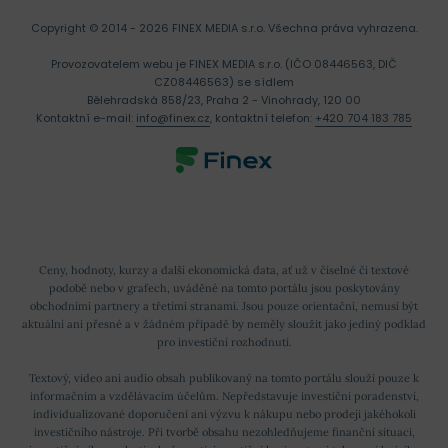
Copyright © 2014 - 2026 FINEX MEDIA s.r.o.
Všechna práva vyhrazena.
Provozovatelem webu je FINEX MEDIA s.r.o. (IČO 08446563, DIČ
CZ08446563) se sídlem
Bělehradská 858/23, Praha 2 - Vinohrady, 120 00
Kontaktní e-mail:
info@finex.cz
, kontaktní telefon:
+420 704 183 785
Ceny, hodnoty, kurzy a další ekonomická data, ať už v číselné či textové
podobě nebo v grafech, uváděné na tomto portálu jsou poskytovány
obchodními partnery a třetími stranami. Jsou pouze orientační, nemusí být
aktuální ani přesné a v žádném případě by neměly sloužit jako jediný podklad
pro investiční rozhodnutí.
Textový, video ani audio obsah publikovaný na tomto portálu slouží pouze k
informačním a vzdělávacím účelům. Nepředstavuje investiční poradenství,
individualizované doporučení ani výzvu k nákupu nebo prodeji jakéhokoli
investičního nástroje. Při tvorbě obsahu nezohledňujeme finanční situaci,