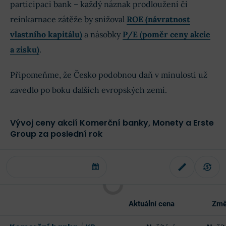
participaci bank – každý náznak prodloužení či
reinkarnace zátěže by snižoval
ROE (návratnost
vlastního kapitálu)
a násobky
P/E (poměr ceny akcie
a zisku)
.
Připomeňme, že Česko podobnou daň v minulosti už
zavedlo po boku dalších evropských zemí.
Vývoj ceny akcií Komerční banky, Monety a Erste
Group za poslední rok
Aktuální cena
Změ