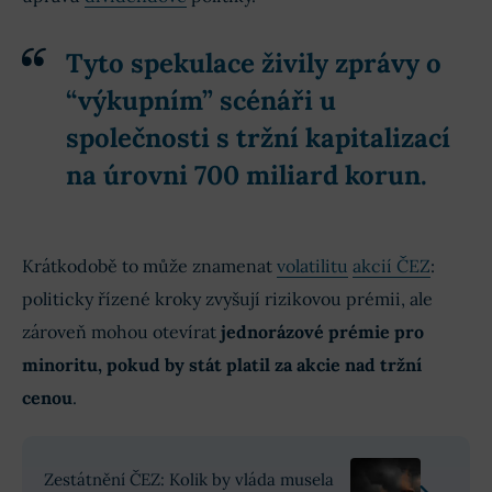
Tyto spekulace živily zprávy o
“výkupním” scénáři u
společnosti s tržní kapitalizací
na úrovni 700 miliard korun.
Krátkodobě to může znamenat
volatilitu
akcií ČEZ
:
politicky řízené kroky zvyšují rizikovou prémii, ale
zároveň mohou otevírat
jednorázové prémie pro
minoritu, pokud by stát platil za akcie nad tržní
cenou
.
Zestátnění ČEZ: Kolik by vláda musela