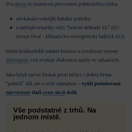
Pro
akcie
to znamená přecenění politického rizika:
očekávání volnější fiskální politiky;
a ostřejší rétoriky vůči “Zelené dohodě EU” (EU
Green Deal – klimaticko-energetický balíček EU);
může krátkodobě oslabit korunu a zvednout výnosy
dluhopisů
, což zvyšuje diskontní sazby ve valuacích.
Jako když začne foukat proti běžci: i dobrá firma
“poběží” dál, ale s větší námahou –
vyšší požadovaná
návratnost
tlačí
cenu akcií
dolů
.
Vše podstatné z trhů. Na
jednom místě.