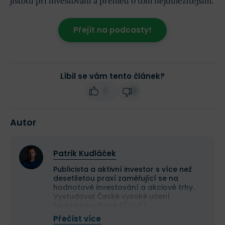
jistotu při investování a přehled o tom nejdůležitějším.
Přejít na podcasty!
Líbil se vám tento článek?
1
2
Autor
Patrik Kudláček
Publicista a aktivní investor s více než
desetiletou praxí zaměřující se na
hodnotové investování a akciové trhy.
Vystudoval České vysoké učení
technické v Praze (ČVUT).
Ve své investiční strategii kombinuje
Přečíst více
aktivní i pasivní přístup a zaměřuje se