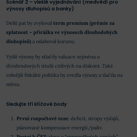
Scénář 2 – vleklé vyjednávání (medvědí pro
výnosy dluhopisů a banky)
Delší pat by zvyšoval
term premium (prémie za
splatnost – přirážka ve výnosech
dlouhodobých
dluhopisů)
a oslaboval korunu.
Vyšší výnosy by stlačily valuace zejména u
dividendových titulů citlivých na diskont. Také
volnější fiskální politika by zvedla výnosy a tlačila na
měnu.
Sledujte tři klíčové body
První rozpočtové teze
: deficit, stropy výdajů,
plánované kompenzace energií/paliv.
Postoj k ČEZ
: slova o “spravedlivých cenách”,