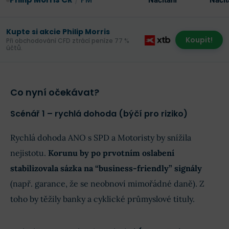
Načítání
Načít
Kupte si akcie Philip Morris
Koupit!
Při obchodování CFD ztrácí peníze 77 %
účtů.
Co nyní očekávat?
Scénář 1 – rychlá dohoda (býčí pro riziko)
Rychlá dohoda ANO s SPD a Motoristy by snížila
nejistotu.
Korunu by po prvotním oslabení
stabilizovala sázka na “business-friendly” signály
(např. garance, že se neobnoví mimořádné daně). Z
toho by těžily banky a cyklické průmyslové tituly.