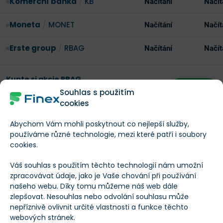
Komerční banka
/
KB
Načítání
Načít
Moneta
/
MONET
Načítání
Načít
Erste group
/
RBAG
Načítání
Načít
Kupte si akcie RBAG
Koupit!
Při obchodování CFD ztrácí peníze 77 %
Souhlas s použitím
účtů.
cookies
Abychom Vám mohli poskytnout co nejlepší služby,
používáme různé technologie, mezi které patří i soubory
Spotřeba a průmysl (Colt CZ, Kofola, Philip
cookies.
Morris ČR)
Váš souhlas s použitím těchto technologií nám umožní
Slabší koruna by krátkodobě pomohla exportérům a
zpracovávat údaje, jako je Vaše chování při používání
našeho webu. Díky tomu můžeme náš web dále
firmám s eurovými tržbami, ale zároveň zdražila dovoz
zlepšovat. Nesouhlas nebo odvolání souhlasu může
a tlačila na
CPI (index spotřebitelských cen –
inflace
)
.
nepříznivě ovlivnit určité vlastnosti a funkce těchto
webových stránek.