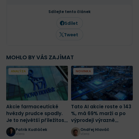
především na kvalitní růstové
společnosti a value investice. Ve svých
Sdílejte tento článek
článcích se věnuje investičním
strategiím, psychologii investování a
Sdílet
analýze jednotlivých akcií.
Tweet
MOHLO BY VÁS ZAJÍMAT
ANALÝZA
NOVINKA
Akcie farmaceutické
Tato AI akcie roste o 143
C
hvězdy prudce spadly.
%, má 69% marži a po
T
Je to největší příležitost
výprodeji výrazně
tohoto desetiletí?
zlevnila
Patrik Kudláček
Ondřej Hlaváč
včera
včera