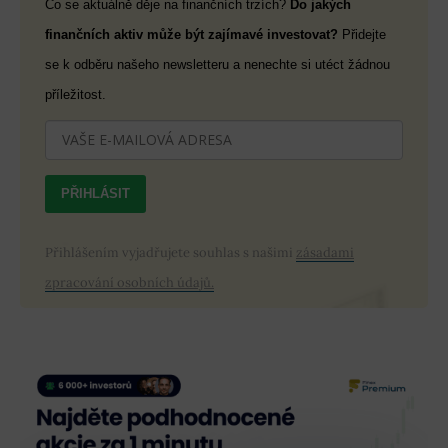
Co se aktuálně děje na finančních trzích?
Do jakých
finančních aktiv může být zajímavé investovat?
Přidejte
se k odběru našeho newsletteru a nenechte si utéct žádnou
příležitost.
PŘIHLÁSIT
Přihlášením vyjadřujete souhlas s našimi
zásadami
zpracování osobních údajů.