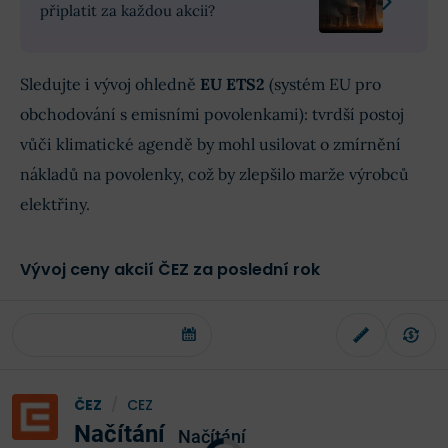
připlatit za každou akcii?
Sledujte i vývoj ohledně
EU ETS
2
(systém EU pro
obchodování s emisními povolenkami): tvrdší postoj
vůči klimatické agendě by mohl usilovat o zmírnění
nákladů na povolenky, což by zlepšilo marže výrobců
elektřiny.
Vývoj ceny akcií ČEZ za poslední rok
ČEZ
/
CEZ
Načítání
Načítání