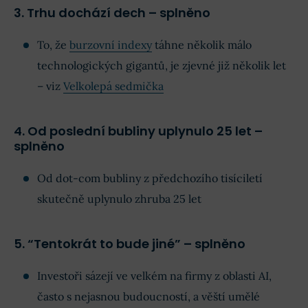
3. Trhu dochází dech – splněno
To, že
burzovní indexy
táhne několik málo
technologických gigantů, je zjevné již několik let
– viz
Velkolepá sedmička
4. Od poslední bubliny uplynulo 25 let –
splněno
Od dot-com bubliny z předchozího tisíciletí
skutečně uplynulo zhruba 25 let
5. “Tentokrát to bude jiné” – splněno
Investoři sázejí ve velkém na firmy z oblasti AI,
často s nejasnou budoucností, a věští umělé