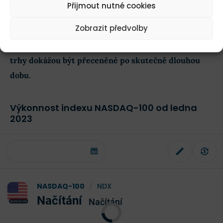
Přijmout nutné cookies
Jsou obavy na místě?
Zobrazit předvolby
Z historického hlediska se už mnohokrát ukázalo, že
trhy dokážou být přeceněné po skutečně dlouhou
dobu
.
Výkonnost indexu NASDAQ-100 od ledna
2023
NASDAQ-100
/
NDX
Načítání
Načítání