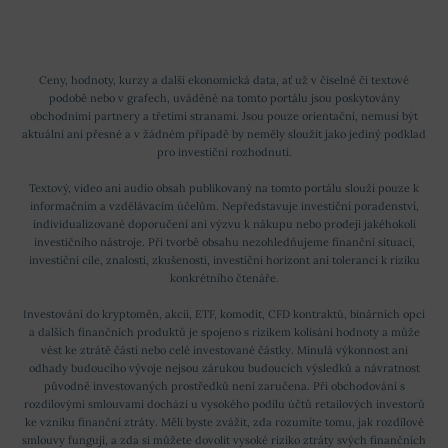
Ceny, hodnoty, kurzy a další ekonomická data, ať už v číselné či textové
podobě nebo v grafech, uváděné na tomto portálu jsou poskytovány
obchodními partnery a třetími stranami. Jsou pouze orientační, nemusí být
aktuální ani přesné a v žádném případě by neměly sloužit jako jediný podklad
pro investiční rozhodnutí.
Textový, video ani audio obsah publikovaný na tomto portálu slouží pouze k
informačním a vzdělávacím účelům. Nepředstavuje investiční poradenství,
individualizované doporučení ani výzvu k nákupu nebo prodeji jakéhokoli
investičního nástroje. Při tvorbě obsahu nezohledňujeme finanční situaci,
investiční cíle, znalosti, zkušenosti, investiční horizont ani toleranci k riziku
konkrétního čtenáře.
Investování do kryptoměn, akcií, ETF, komodit, CFD kontraktů, binárních opcí
a dalších finančních produktů je spojeno s rizikem kolísání hodnoty a může
vést ke ztrátě části nebo celé investované částky. Minulá výkonnost ani
odhady budoucího vývoje nejsou zárukou budoucích výsledků a návratnost
původně investovaných prostředků není zaručena. Při obchodování s
rozdílovými smlouvami dochází u vysokého podílu účtů retailových investorů
ke vzniku finanční ztráty. Měli byste zvážit, zda rozumíte tomu, jak rozdílové
smlouvy fungují, a zda si můžete dovolit vysoké riziko ztráty svých finančních