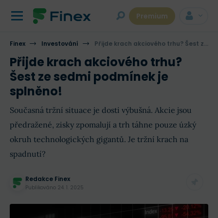
Premium
Finex
Investování
Přijde krach akciového trhu? Šest ze sedmi podmínek je splněno!
Přijde krach akciového trhu?
Šest ze sedmi podmínek je
splněno!
Současná tržní situace je dosti výbušná. Akcie jsou
předražené, zisky zpomalují a trh táhne pouze úzký
okruh technologických gigantů. Je tržní krach na
spadnutí?
Redakce Finex
Publikováno
24. 1. 2025