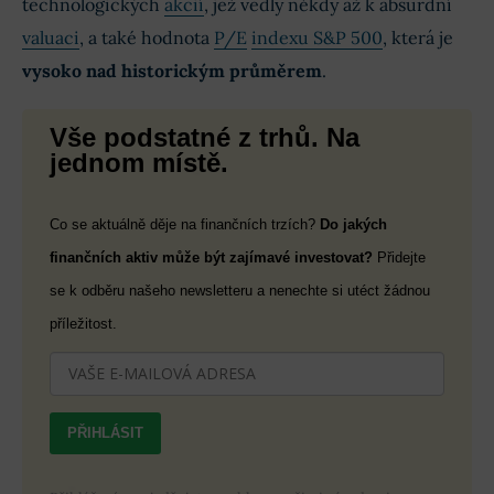
technologických
akcií
, jež vedly někdy až k absurdní
valuaci
, a také hodnota
P/E
indexu S&P 500
, která je
vysoko nad historickým průměrem
.
Vše podstatné z trhů. Na
jednom místě.
Co se aktuálně děje na finančních trzích?
Do jakých
finančních aktiv může být zajímavé investovat?
Přidejte
se k odběru našeho newsletteru a nenechte si utéct žádnou
příležitost.
PŘIHLÁSIT