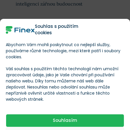
inteligenci zářnou budoucnost
6. Retailoví investoři lijí do trhu úspory –
Souhlas s použitím
splněno
cookies
Drobní investoři
se nebojí vkládat své prostředky
Abychom Vám mohli poskytnout co nejlepší služby,
používáme různé technologie, mezi které patří i soubory
do aktiv obecně vnímaných jako spekulativní, tzn.
cookies.
do
kryptoměn
a meme akcií
Váš souhlas s použitím těchto technologií nám umožní
zpracovávat údaje, jako je Vaše chování při používání
7. Uvolněná fiskální politika – nesplněno
našeho webu. Díky tomu můžeme náš web dále
zlepšovat. Nesouhlas nebo odvolání souhlasu může
Poslední mohykán, výnosy dlouhodobých
nepříznivě ovlivnit určité vlastnosti a funkce těchto
webových stránek.
dluhopisů vzrostly, i když krátkodobé
úrokové
sazby
klesly, což oslabuje dopad snížení sazeb
Federálním rezervním systémem
o 100 bazických
Souhlasím
bodů