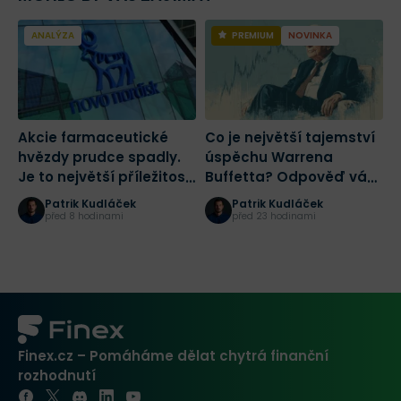
ANALÝZA
PREMIUM
NOVINKA
Akcie farmaceutické
Co je největší tajemství
2
hvězdy prudce spadly.
úspěchu Warrena
a
Je to největší příležitost
Buffetta? Odpověď vás
č
tohoto desetiletí?
nepotěší
r
Patrik Kudláček
Patrik Kudláček
K
před 8 hodinami
před 23 hodinami
Finex.cz – Pomáháme dělat chytrá finanční
rozhodnutí