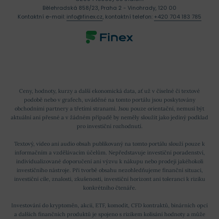
Bělehradská 858/23, Praha 2 - Vinohrady, 120 00
Kontaktní e-mail:
info@finex.cz
, kontaktní telefon:
+420 704 183 785
Ceny, hodnoty, kurzy a další ekonomická data, ať už v číselné či textové
podobě nebo v grafech, uváděné na tomto portálu jsou poskytovány
obchodními partnery a třetími stranami. Jsou pouze orientační, nemusí být
aktuální ani přesné a v žádném případě by neměly sloužit jako jediný podklad
pro investiční rozhodnutí.
Textový, video ani audio obsah publikovaný na tomto portálu slouží pouze k
informačním a vzdělávacím účelům. Nepředstavuje investiční poradenství,
individualizované doporučení ani výzvu k nákupu nebo prodeji jakéhokoli
investičního nástroje. Při tvorbě obsahu nezohledňujeme finanční situaci,
investiční cíle, znalosti, zkušenosti, investiční horizont ani toleranci k riziku
konkrétního čtenáře.
Investování do kryptoměn, akcií, ETF, komodit, CFD kontraktů, binárních opcí
a dalších finančních produktů je spojeno s rizikem kolísání hodnoty a může