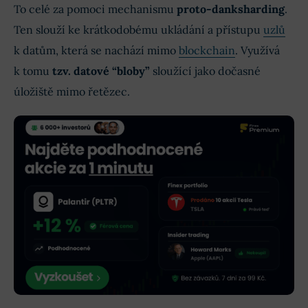
To celé za pomoci mechanismu
proto-danksharding
.
Ten slouží ke krátkodobému ukládání a přístupu
uzlů
k datům, která se nachází mimo
blockchain
. Využívá
k tomu
tzv. datové “bloby”
sloužící jako dočasné
úložiště mimo řetězec.