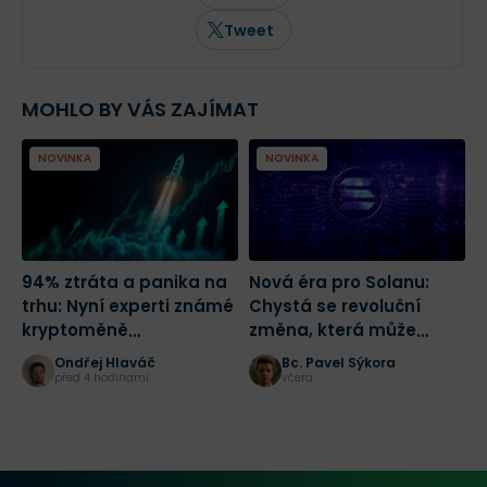
Tweet
MOHLO BY VÁS ZAJÍMAT
NOVINKA
NOVINKA
94% ztráta a panika na
Nová éra pro Solanu:
R
trhu: Nyní experti známé
Chystá se revoluční
D
kryptoměně
změna, která může
o
předpovídají růst o 1 700
spustit masivní růst
Ondřej Hlaváč
Bc. Pavel Sýkora
%
před 4 hodinami
včera