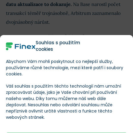
datu aktualizace to dokazuje.
Na Base narostl počet
transakcí téměř trojnásobně, Arbitrum zaznamenalo
dvojnásobný nárůst.
Souhlas s použitím
cookies
Abychom Vám mohli poskytnout co nejlepší služby,
používáme různé technologie, mezi které patří i soubory
cookies.
Váš souhlas s použitím těchto technologií nám umožní
zpracovávat údaje, jako je Vaše chování při používání
našeho webu. Díky tomu můžeme náš web dále
zlepšovat. Nesouhlas nebo odvolání souhlasu může
Klouzavý 7denní průměr počtu transakcí na Optimismu, Arbitru a
Base
nepříznivě ovlivnit určité vlastnosti a funkce těchto
webových stránek.
Některým sítím druhé vrstvy trvá zavedení aktualizace
Dencun o něco déle, což se propisuje do jejich