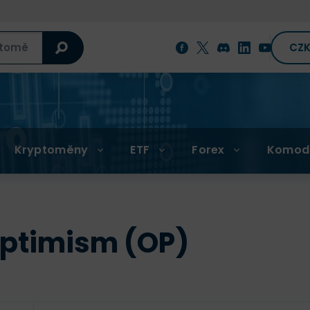
CZ
Kryptoměny
ETF
Forex
Komod
ptimism (OP)