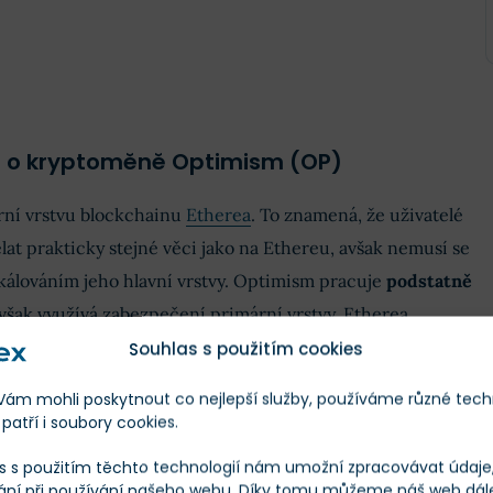
e o kryptoměně Optimism (OP)
ní vrstvu blockchainu
Etherea
. To znamená, že uživatelé
at prakticky stejné věci jako na Ethereu, avšak nemusí se
kálováním jeho hlavní vrstvy. Optimism pracuje
podstatně
 však využívá zabezpečení primární vrstvy, Etherea.
 také označují jako
Layer 2 nebo jen L2
a kromě
Souhlas s použitím cookies
 například Arbitrum,
Loopring (LRC)
nebo
Immutable X
m mohli poskytnout co nejlepší služby, používáme různé tech
patří i soubory cookies.
s s použitím těchto technologií nám umožní zpracovávat údaje, 
kryptoměnových projektů, které měly první
hotový a
ání při používání našeho webu. Díky tomu můžeme náš web dál