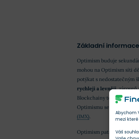
Základní informac
Optimism buduje sekundár
mohou na Optimism síti děl
potýkat s nedostatečným š
rychleji a levněji
, zároveň
Blockchainy tohoto typu se
Optimismu se mezi ně řadí
Abychom Vá
(IMX)
.
mezi které 
Váš souhla
Optimism patří k menšině 
Vaše chov