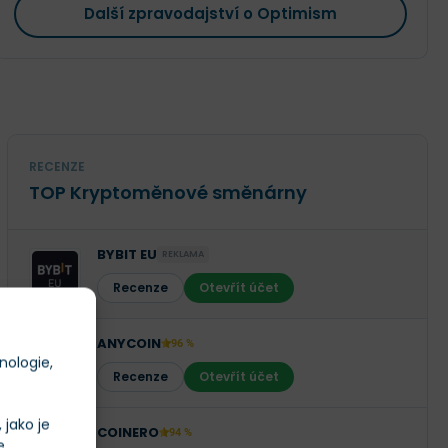
Další zpravodajství o Optimism
RECENZE
TOP Kryptoměnové směnárny
BYBIT EU
REKLAMA
Recenze
Otevřít účet
ANYCOIN
96 %
nologie,
Recenze
Otevřít účet
jako je
COINERO
94 %
e