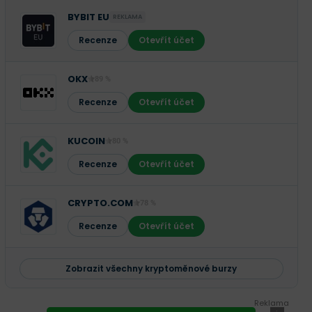
BYBIT EU
REKLAMA
Recenze
Otevřít účet
OKX
89 %
Recenze
Otevřít účet
KUCOIN
80 %
Recenze
Otevřít účet
CRYPTO.COM
78 %
Recenze
Otevřít účet
Zobrazit všechny kryptoměnové burzy
Reklama