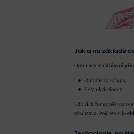
Jak a na základě č
Optimism má
2 hlavní pře
Optimistic rollups,
EVM ekvivalence.
Kdo ví, k čemu výše napsa
představu. Pojďme si je
ob
Technologie, na kte