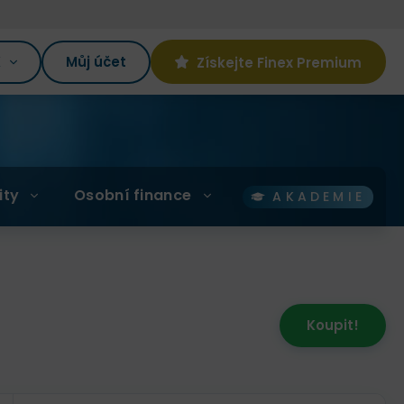
K
Můj účet
Získejte Finex Premium
ity
Osobní finance
AKADEMIE
Koupit!