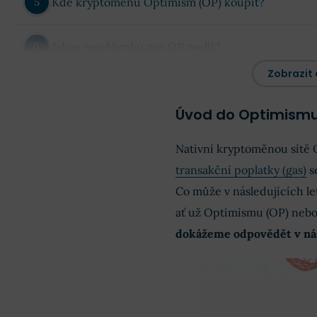
Kde kryptoměnu Optimism (OP) koupit?
Jakou peněženku pro OP zvolit?
Zobrazit 
Alternativy a největší konkurenti Optimismu
Úvod do Optimismu
Výhody a nevýhody Optimismu (OP)
Nativní kryptoměnou sítě 
transakční poplatky (gas)
se
Shrnutí
Co může v následujících le
ať už Optimismu (OP) nebo 
dokážeme odpovědět v ná