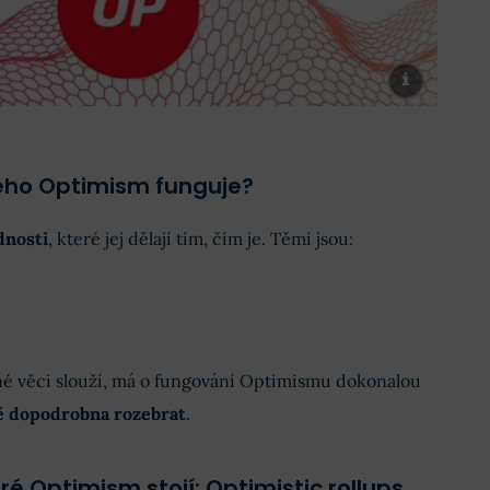
eho Optimism funguje?
dnosti
, které jej dělají tím, čím je. Těmi jsou:
né věci slouží, má o fungování Optimismu dokonalou
ě dopodrobna rozebrat
.
ré Optimism stojí: Optimistic rollups