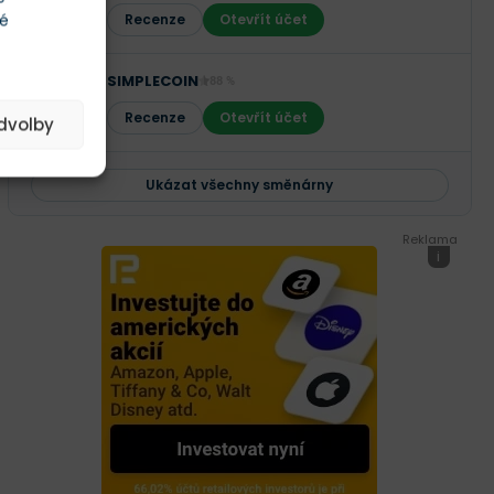
té
Recenze
Otevřít účet
SIMPLECOIN
88 %
Recenze
Otevřít účet
edvolby
Ukázat všechny směnárny
Reklama
i