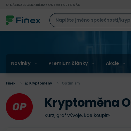
O NÁS
INZERCE
KARIÉRA
KONTAKTUJTE NÁS
Novinky
Premium články
Akcie
Finex
📈 Kryptoměny
Optimism
Kryptoměna O
Kurz, graf vývoje, kde koupit?