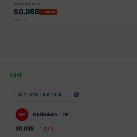
CENA/KURZ OP
$0,088
-0,62 %
1,85 Kč
GRAF
Optimism
/
OP
$0,088
-1,39 %