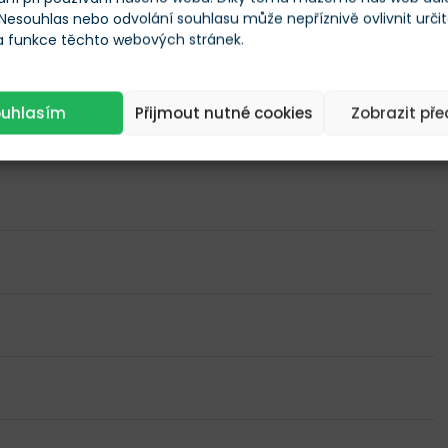
m vydaly svoji kryptoměnu. První várka
tokenů
OP byla
 Nesouhlas nebo odvolání souhlasu může nepříznivě ovlivnit urči
pnuta
31. května 2022 a ve stejný den kryptoměnu
 a funkce těchto webových stránek.
ch
burz
.
ouhlasím
Přijmout nutné cookies
Zobrazit př
timismu (OP)