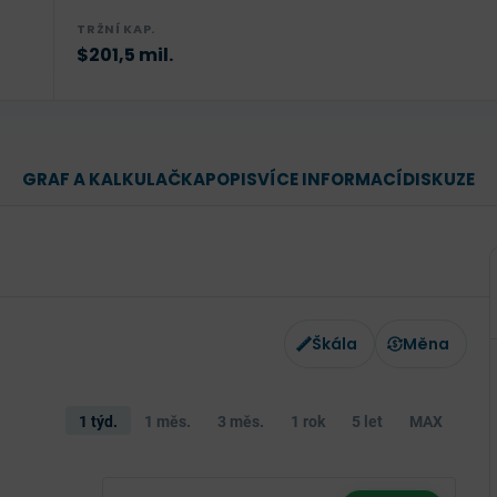
TRŽNÍ KAP.
$201,5 mil.
GRAF A KALKULAČKA
POPIS
VÍCE INFORMACÍ
DISKUZE
Škála
Měna
1 týd.
1 měs.
3 měs.
1 rok
5 let
MAX