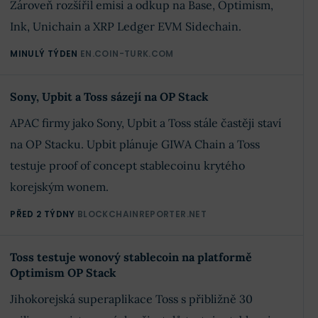
Zároveň rozšířil emisi a odkup na Base, Optimism,
Ink, Unichain a XRP Ledger EVM Sidechain.
MINULÝ TÝDEN
EN.COIN-TURK.COM
Sony, Upbit a Toss sázejí na OP Stack
APAC firmy jako Sony, Upbit a Toss stále častěji staví
na OP Stacku. Upbit plánuje GIWA Chain a Toss
testuje proof of concept stablecoinu krytého
korejským wonem.
PŘED 2 TÝDNY
BLOCKCHAINREPORTER.NET
Toss testuje wonový stablecoin na platformě
Optimism OP Stack
Jihokorejská superaplikace Toss s přibližně 30