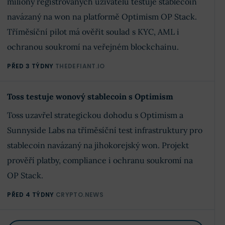
miliony registrovaných uživatelů testuje stablecoin
navázaný na won na platformě Optimism OP Stack.
Tříměsíční pilot má ověřit soulad s KYC, AML i
ochranou soukromí na veřejném blockchainu.
PŘED 3 TÝDNY
THEDEFIANT.IO
Toss testuje wonový stablecoin s Optimism
Toss uzavřel strategickou dohodu s Optimism a
Sunnyside Labs na tříměsíční test infrastruktury pro
stablecoin navázaný na jihokorejský won. Projekt
prověří platby, compliance i ochranu soukromí na
OP Stack.
PŘED 4 TÝDNY
CRYPTO.NEWS