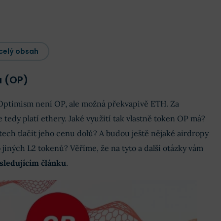
celý obsah
 (OP)
Optimism není OP, ale možná překvapivě ETH. Za
 tedy platí ethery. Jaké využití tak vlastně token OP má?
tech tlačit jeho cenu dolů? A budou ještě nějaké airdropy
jiných L2 tokenů? Věříme, že na tyto a další otázky vám
sledujícím článku
.