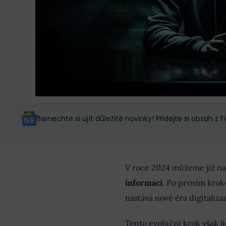
Nenechte si ujít důležité novinky! Přidejte si obsah z
V roce 2024 můžeme již nap
informací
. Po prvním kroku
nastává nové éra digitaliz
Tento evoluční krok však li