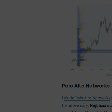
Týd
Palo Alto Networks
I
akcie Palo Alto Networks
trendové čáry
.
Nejbližší s