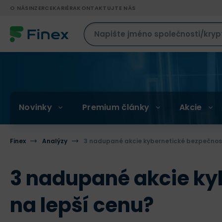
O NÁS
INZERCE
KARIÉRA
KONTAKTUJTE NÁS
Novinky
Premium články
Akcie
Finex
Analýzy
3 nadupané akcie kybernetické bezpečnosti
3 nadupané akcie kyb
na lepší cenu?