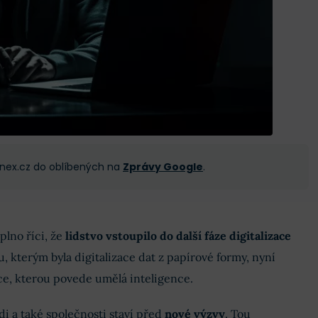
 Finex.cz do oblíbených na
Zprávy Google
.
lno říci, že
lidstvo vstoupilo do další fáze digitalizace
, kterým byla digitalizace dat z papírové formy, nyní
ace, kterou povede umělá inteligence.
di a také společnosti staví před
nové výzvy
. Tou