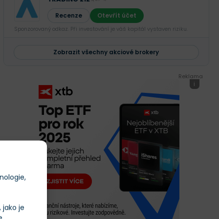
Recenze
Otevřít účet
Sponzorovaný odkaz. Při investování je váš kapitál vystaven riziku.
Zobrazit všechny akciové brokery
Reklama
i
nologie,
jako je
e