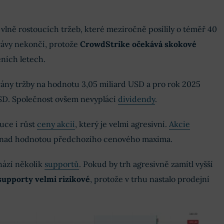
 vlně rostoucích tržeb, které meziročně posílily o téměř 40
rávy nekončí, protože
CrowdStrike očekává skokové
ních letech.
ány tržby na hodnotu 3,05 miliard USD a pro rok 2025
SD. Společnost ovšem nevyplácí
dividendy
.
uce i růst
ceny akcií
, který je velmi agresivní.
Akcie
 nad hodnotou předchozího cenového maxima.
hází několik
supportů
. Pokud by trh agresivně zamítl vyšší
supporty velmi rizikové
, protože v trhu nastalo prodejní