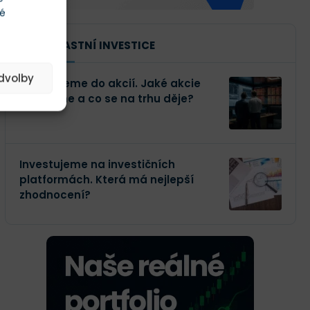
té
NAŠE VLASTNÍ INVESTICE
edvolby
Investujeme do akcií. Jaké akcie
kupujeme a co se na trhu děje?
Investujeme na investičních
platformách. Která má nejlepší
zhodnocení?