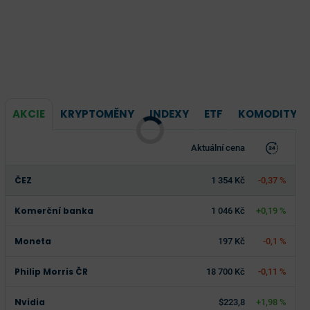
AKCIE
KRYPTOMĚNY
INDEXY
ETF
KOMODITY
Aktuální cena
ČEZ
1 354 Kč
-0,37 %
Komerční banka
1 046 Kč
+0,19 %
Moneta
197 Kč
-0,1 %
Philip Morris ČR
18 700 Kč
-0,11 %
Nvidia
$223,8
+1,98 %