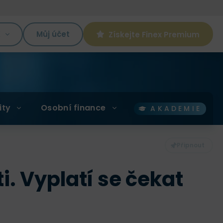
K
Můj účet
Získejte Finex Premium
ity
Osobní finance
AKADEMIE
. Vyplatí se čekat