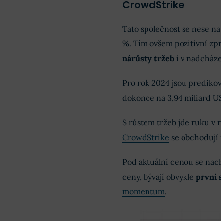
CrowdStrike
Tato společnost se nese na
%. Tím ovšem pozitivní zp
nárůsty tržeb
i v nadcháze
Pro rok 2024 jsou predikov
dokonce na 3,94 miliard U
S růstem tržeb jde ruku v r
CrowdStrike
se obchodují
Pod aktuální cenou se nac
ceny, bývají obvykle
první 
momentum
.