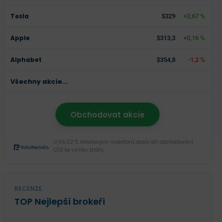
Tesla
$329
+2,67 %
Apple
$313,3
+0,16 %
Alphabet
$354,8
-1,2 %
Všechny akcie...
Obchodovat akcie
U 66,02 % retailových investorů došlo při obchodování
CFD ke vzniku ztráty.
RECENZE
TOP Nejlepší brokeři