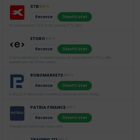
XTB
94 %
Recenze
Otevřít účet
Při obchodování CFD ztrácí peníze 77 % účtů.
ETORO
90 %
Recenze
Otevřít účet
U 52 % retailových investorů došlo při obchodování CFD u této
společnosti ke vzniku ztráty.
ROBOMARKETS
89 %
Recenze
Otevřít účet
U 66,02 % retailových investorů došlo ke vzniku ztráty.
PATRIA FINANCE
88 %
Recenze
Otevřít účet
Investování zahrnuje rizika ztrát.‎
TRADING 212
87 %