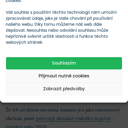
cookies.
Váš souhlas s použitím těchto technologií nám umožní
Co z Amazonu udělalo tak silný
zpracovávat údaje, jako je Vaše chování při používání
investiční titul?
našeho webu. Díky tomu můžeme náš web dále
zlepšovat. Nesouhlas nebo odvolání souhlasu může
nepříznivě ovlivnit určité vlastnosti a funkce těchto
Hodnota akcií Amazonu dnes nestojí už pouze na
webových stránek.
doručování balíčků.
Amazon postupně vybudoval široký byznys zahrnující
Souhlasím
tržiště pro externí prodejce, předplatné Prime a
Přijmout nutné cookies
rychle rostoucí reklamu.
Tím nejdůležitějším pilířem
ziskovosti se ale stala cloudová divize Amazon Web
Zobrazit předvolby
Services (AWS)
.
Že trh už dávno nevnímá Amazon jen jako internetový
obchod, jasně
potvrzují aktuální výsledky za první
čtvrtletí roku 2026
: