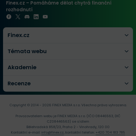
Finex.cz – Pomáháme dělat chytrá finanční
rozhodnutí
Finex.cz
Témata webu
Akademie
Recenze
Copyright © 2014 - 2026 FINEX MEDIA s.r.o.
Všechna práva vyhrazena.
Provozovatelem webu je FINEX MEDIA s.r.o. (IČO 08446563, DIČ
CZ08446563) se sídlem
Bělehradská 858/23, Praha 2 - Vinohrady, 120 00
Kontaktní e-mail:
info@finex.cz
, kontaktní telefon:
+420 704 183 785