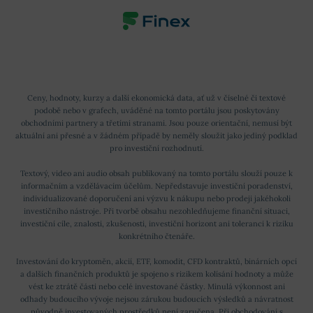
Ceny, hodnoty, kurzy a další ekonomická data, ať už v číselné či textové
podobě nebo v grafech, uváděné na tomto portálu jsou poskytovány
obchodními partnery a třetími stranami. Jsou pouze orientační, nemusí být
aktuální ani přesné a v žádném případě by neměly sloužit jako jediný podklad
pro investiční rozhodnutí.
Textový, video ani audio obsah publikovaný na tomto portálu slouží pouze k
informačním a vzdělávacím účelům. Nepředstavuje investiční poradenství,
individualizované doporučení ani výzvu k nákupu nebo prodeji jakéhokoli
investičního nástroje. Při tvorbě obsahu nezohledňujeme finanční situaci,
investiční cíle, znalosti, zkušenosti, investiční horizont ani toleranci k riziku
konkrétního čtenáře.
Investování do kryptoměn, akcií, ETF, komodit, CFD kontraktů, binárních opcí
a dalších finančních produktů je spojeno s rizikem kolísání hodnoty a může
vést ke ztrátě části nebo celé investované částky. Minulá výkonnost ani
odhady budoucího vývoje nejsou zárukou budoucích výsledků a návratnost
původně investovaných prostředků není zaručena. Při obchodování s