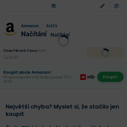
Amazon
/
AMZN
Načítání
Načítání
Finex Férová Cena
AMZN
Co to je?
Koupit akcie Amazon!
Koupit!
Při obchodování CFD ztrácí peníze 77 %
účtů.
Největší chyba? Myslet si, že stačilo jen
koupit