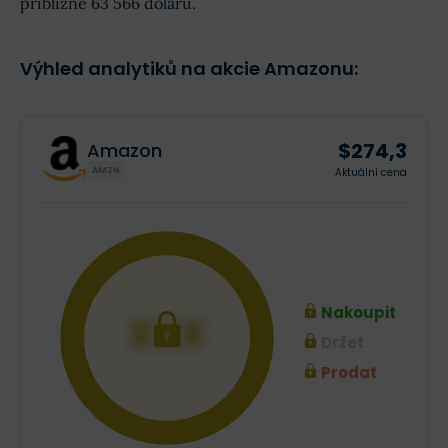
přibližně 63 566 dolarů.
Výhled analytiků na akcie Amazonu:
$274,3
Amazon
AMZN
Aktuální cena
Nakoupit
XXX
Držet
Prodat