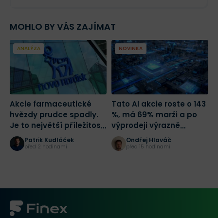
MOHLO BY VÁS ZAJÍMAT
ANALÝZA
NOVINKA
Akcie farmaceutické
Tato AI akcie roste o 143
C
hvězdy prudce spadly.
%, má 69% marži a po
T
Je to největší příležitost
výprodeji výrazně
tohoto desetiletí?
zlevnila
Patrik Kudláček
Ondřej Hlaváč
před 2 hodinami
před 15 hodinami