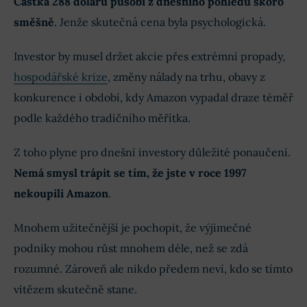
Částka 288 dolarů působí z dnešního pohledu skoro
směšně
. Jenže skutečná cena byla psychologická.
Investor by musel držet akcie přes extrémní propady,
hospodářské krize
, změny nálady na trhu, obavy z
konkurence i období, kdy Amazon vypadal draze téměř
podle každého tradičního měřítka.
Z toho plyne pro dnešní investory důležité ponaučení.
Nemá smysl trápit se tím, že jste v roce 1997
nekoupili Amazon
.
Mnohem užitečnější je pochopit, že výjimečné
podniky mohou růst mnohem déle, než se zdá
rozumné. Zároveň ale nikdo předem neví, kdo se tímto
vítězem skutečně stane.