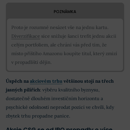
POZNÁMKA
Proto je rozumné nesázet vše na jednu kartu.
Diverzifikace
sice snižuje šanci trefit jednu akcii
celým portfoliem, ale chrání vás před tím, že
místo příštího Amazonu koupíte titul, který zmizí
v propadlišti dějin.
Úspěch na
akciovém trhu
většinou stojí na třech
jasných pilířích
: výběru kvalitního byznysu,
dostatečně dlouhém investičním horizontu a
psychické odolnosti neprodat pozici ve chvíli, kdy
zbytek trhu propadne panice.
Akcie CSG se od IPO propadly o více