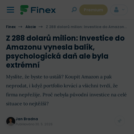
Premium
Finex
Akcie
Z 288 dolarů milion: Investice do Amazonu vynesla balík, psychologická daň ale byla extrémní
Z 288 dolarů milion: Investice do
Amazonu vynesla balík,
psychologická daň ale byla
extrémní
Myslíte, že byste to ustáli? Koupit Amazon a pak
neprodat, i když portfolio krvácí a všichni tvrdí, že
firma nepřežije. Proč nebyla původní investice na celé
situace to nejtěžší?
Jan Bradna
Publikováno
30. 5. 2026