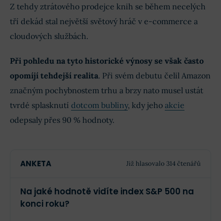
Z tehdy ztrátového prodejce knih se během necelých
tří dekád stal největší světový hráč v e-commerce a
cloudových službách.
Při pohledu na tyto historické výnosy se však často
opomíjí tehdejší realita
. Při svém debutu čelil Amazon
značným pochybnostem trhu a brzy nato musel ustát
tvrdé splasknutí
dotcom bubliny
, kdy jeho
akcie
odepsaly přes 90 % hodnoty.
ANKETA
Již hlasovalo 314 čtenářů
Na jaké hodnotě vidíte index S&P 500 na
konci roku?