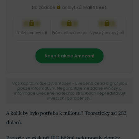
Na základě
analytiků Wall Street.
XXX
XXX
XXX
Nízký cenový cíl
Prům. cílová cena
Vysoký cenový cíl
Koupit akcie Amazon!
Váš kapitál může být ohrožen • Uvedená cena a graf jsou
pouze informativní. Negarantujeme žádné výnosy a
informace uvedené na těchto stránkách nepředstavují
investiční poradenství.
A kolik by bylo potřeba k milionu? Teoreticky asi 283
dolarů.
Protože se však při
IPO
běžně nekupovaly zlomky