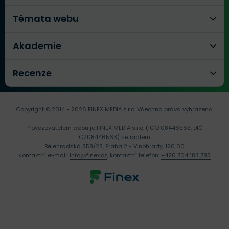
Témata webu
Akademie
Recenze
Copyright © 2014 - 2026 FINEX MEDIA s.r.o.
Všechna práva vyhrazena.
Provozovatelem webu je FINEX MEDIA s.r.o. (IČO 08446563, DIČ
CZ08446563) se sídlem
Bělehradská 858/23, Praha 2 - Vinohrady, 120 00
Kontaktní e-mail:
info@finex.cz
, kontaktní telefon:
+420 704 183 785