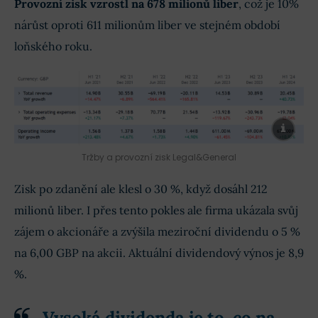
Provozní zisk vzrostl na 678 milionů liber
, což je 10%
nárůst oproti 611 milionům liber ve stejném období
loňského roku.
Tržby a provozní zisk Legal&General
Zisk po zdanění ale klesl o 30 %, když dosáhl 212
milionů liber. I přes tento pokles ale firma ukázala svůj
zájem o akcionáře a zvýšila meziroční dividendu o 5 %
na 6,00 GBP na akcii. Aktuální dividendový výnos je 8,9
%.
Vysoká dividenda je to, co na