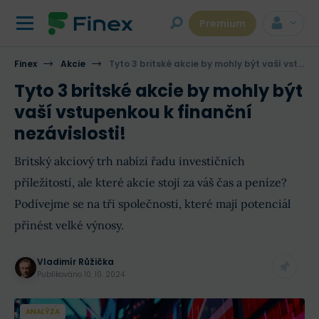
Premium
Finex
Akcie
Tyto 3 britské akcie by mohly být vaší vstupenkou k finanční nezávislosti!
Tyto 3 britské akcie by mohly být
vaší vstupenkou k finanční
nezávislosti!
Britský akciový trh nabízí řadu investičních
příležitostí, ale které akcie stojí za váš čas a peníze?
Podívejme se na tři společnosti, které mají potenciál
přinést velké výnosy.
Vladimír Růžička
Publikováno
10. 10. 2024
ANALÝZA