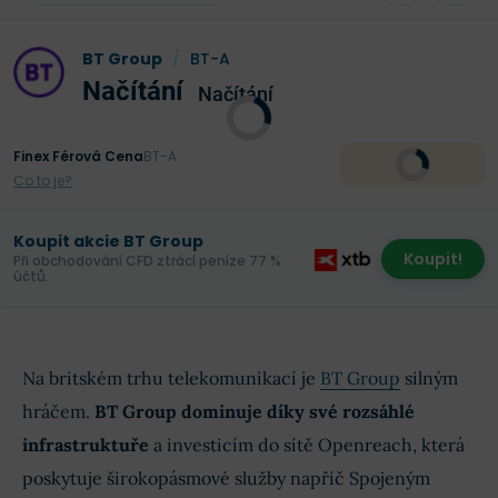
BT Group
/
BT-A
Načítání
Načítání
Finex Férová Cena
BT-A
Co to je?
Koupit akcie BT Group
Koupit!
Při obchodování CFD ztrácí peníze 77 %
účtů.
Na britském trhu telekomunikací je
BT Group
silným
hráčem.
BT Group dominuje díky své rozsáhlé
infrastruktuře
a investicím do sítě Openreach, která
poskytuje širokopásmové služby napříč Spojeným