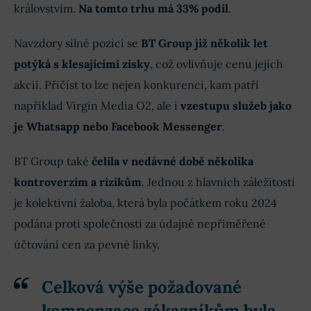
královstvím.
Na tomto trhu má 33% podíl
.
Navzdory silné pozici se
BT Group již několik let
potýká s klesajícími zisky
, což ovlivňuje cenu jejích
akcií. Přičíst to lze nejen konkurenci, kam patří
například Virgin Media O2, ale i
vzestupu služeb jako
je Whatsapp nebo Facebook Messenger
.
BT Group také
čelila v nedávné době několika
kontroverzím a rizikům
. Jednou z hlavních záležitostí
je kolektivní žaloba, která byla počátkem roku 2024
podána proti společnosti za údajné nepřiměřené
účtování cen za pevné linky.
Celková výše požadované
kompenzace zákazníkům byla