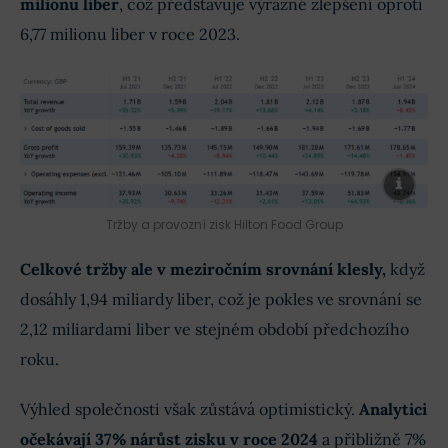
milionu liber
, což představuje výrazné zlepšení oproti
6,77 milionu liber v roce 2023.
Tržby a provozní zisk Hilton Food Group
Celkové tržby ale v meziročním srovnání klesly,
když
dosáhly 1,94 miliardy liber, což je pokles ve srovnání se
2,12 miliardami liber ve stejném období předchozího
roku.
Výhled společnosti však zůstává optimistický.
Analytici
očekávají 37% nárůst zisku v roce 2024
a přibližně 7%