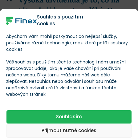
této akcii investory láká. V
Souhlas s použitím
budoucnu však může dojít k
cookies
jejímu snížení.
Abychom Vám mohli poskytnout co nejlepší služby,
používáme různé technologie, mezi které patří i soubory
cookies.
Během
finančních krizí totiž bývají firmy v odvětví
Váš souhlas s použitím těchto technologií nám umožní
finančních služeb pod tlakem
. Na jedné straně klienti
zpracovávat údaje, jako je Vaše chování při používání
našeho webu. Díky tomu můžeme náš web dále
a pojistníci více než obvykle potřebují hotovost.
zlepšovat. Nesouhlas nebo odvolání souhlasu může
nepříznivě ovlivnit určité vlastnosti a funkce těchto
Na druhé straně mohou kolísat hodnoty investic, které
webových stránek.
firma vlastní, což vytváří dodatečný tlak na to, aby
nadále splňovala kapitálové požadavky.
Souhlasím
V takovém případě by snížení dividendy bylo
Přijmout nutné cookies
pravděpodobné
. To by ale mohla být dobrá zpráva,