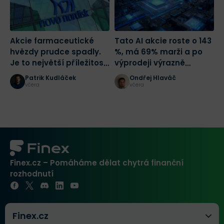
Akcie farmaceutické
Tato AI akcie roste o 143
C
hvězdy prudce spadly.
%, má 69% marži a po
T
Je to největší příležitost
výprodeji výrazně
tohoto desetiletí?
zlevnila
Patrik Kudláček
Ondřej Hlaváč
včera
včera
Finex.cz – Pomáháme dělat chytrá finanční
rozhodnutí
Finex.cz