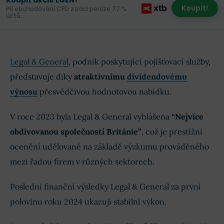
Koupit akcie LGEN!
Koupit!
Při obchodování CFD ztrácí peníze 77 %
účtů.
Legal & General
, podnik poskytující pojišťovací služby,
představuje díky
atraktivnímu
dividendovému
výnosu
přesvědčivou hodnotovou nabídku.
V roce 2023 byla Legal & General vyhlášena
“Nejvíce
obdivovanou společností Británie”
, což je prestižní
ocenění udělované na základě výzkumu prováděného
mezi řadou firem v různých sektorech.
Poslední finanční výsledky Legal & General za první
polovinu roku 2024 ukazují stabilní výkon.