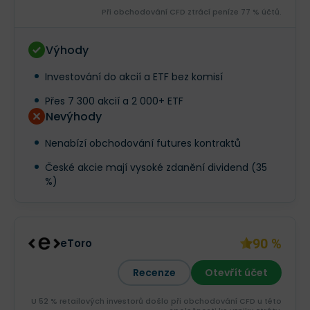
Při obchodování CFD ztrácí peníze 77 % účtů.
Výhody
Investování do akcií a ETF bez komisí
Přes 7 300 akcií a 2 000+ ETF
Nevýhody
Nenabízí obchodování futures kontraktů
České akcie mají vysoké zdanění dividend (35
%)
90 %
eToro
Recenze
Otevřít účet
U 52 % retailových investorů došlo při obchodování CFD u této