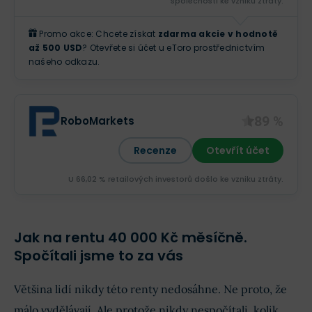
společnosti ke vzniku ztráty.
Promo akce: Chcete získat
zdarma akcie v hodnotě
až 500 USD
? Otevřete si účet u eToro prostřednictvím
našeho odkazu.
89 %
RoboMarkets
Recenze
Otevřít účet
U 66,02 % retailových investorů došlo ke vzniku ztráty.
Jak na rentu 40 000 Kč měsíčně.
Spočítali jsme to za vás
Většina lidí nikdy této renty nedosáhne. Ne proto, že
málo vydělávají. Ale protože nikdy nespočítali, kolik