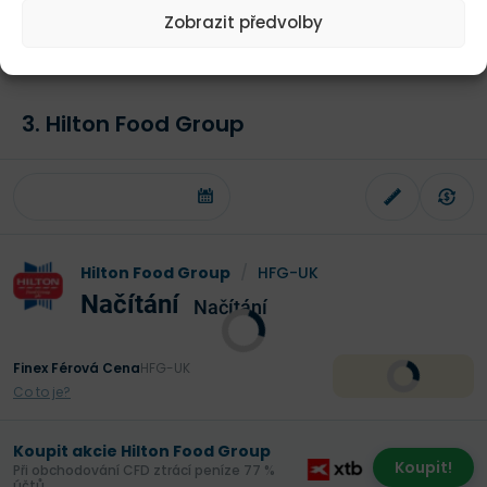
protože by to vyvolalo pokles akcií, které by se tak daly
Zobrazit předvolby
koupit ve slevě.
3. Hilton Food Group
Hilton Food Group
/
HFG-UK
Načítání
Načítání
Finex Férová Cena
HFG-UK
Co to je?
Koupit akcie Hilton Food Group
Koupit!
Při obchodování CFD ztrácí peníze 77 %
účtů.