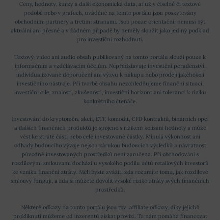
Ceny, hodnoty, kurzy a další ekonomická data, ať už v číselné či textové
podobě nebo v grafech, uváděné na tomto portálu jsou poskytovány
obchodními partnery a třetími stranami. Jsou pouze orientační, nemusí být
aktuální ani přesné a v žádném případě by neměly sloužit jako jediný podklad
pro investiční rozhodnutí.
Textový, video ani audio obsah publikovaný na tomto portálu slouží pouze k
informačním a vzdělávacím účelům. Nepředstavuje investiční poradenství,
individualizované doporučení ani výzvu k nákupu nebo prodeji jakéhokoli
investičního nástroje. Při tvorbě obsahu nezohledňujeme finanční situaci,
investiční cíle, znalosti, zkušenosti, investiční horizont ani toleranci k riziku
konkrétního čtenáře.
Investování do kryptoměn, akcií, ETF, komodit, CFD kontraktů, binárních opcí
a dalších finančních produktů je spojeno s rizikem kolísání hodnoty a může
vést ke ztrátě části nebo celé investované částky. Minulá výkonnost ani
odhady budoucího vývoje nejsou zárukou budoucích výsledků a návratnost
původně investovaných prostředků není zaručena. Při obchodování s
rozdílovými smlouvami dochází u vysokého podílu účtů retailových investorů
ke vzniku finanční ztráty. Měli byste zvážit, zda rozumíte tomu, jak rozdílové
smlouvy fungují, a zda si můžete dovolit vysoké riziko ztráty svých finančních
prostředků.
Některé odkazy na tomto portálu jsou tzv. affiliate odkazy, díky jejichž
prokliknutí můžeme od inzerentů získat provizi. Ta nám pomáhá financovat