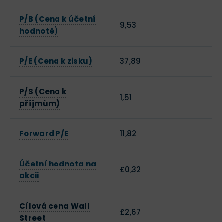
P/B (Cena k účetní
9,53
hodnotě)
P/E (Cena k zisku)
37,89
P/S (Cena k
1,51
příjmům)
Forward P/E
11,82
Účetní hodnota na
£0,32
akcii
Cílová cena Wall
£2,67
Street