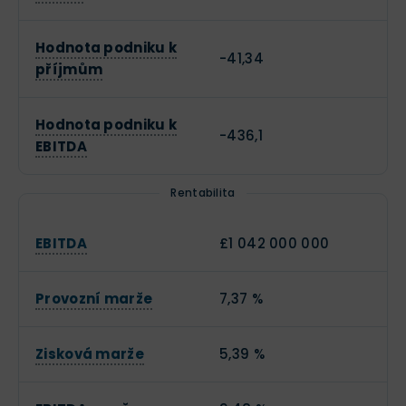
Hodnota podniku k
-41,34
příjmům
Hodnota podniku k
-436,1
EBITDA
Rentabilita
EBITDA
£1 042 000 000
Provozní marže
7,37 %
Zisková marže
5,39 %