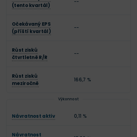
--
(tento kvartál)
Očekávaný EPS
--
(příští kvartál)
Růst zisků
--
čtvrtletně R/R
Růst zisků
166,7 %
meziročně
Výkonnost
Návratnost aktiv
0,11 %
Návratnost