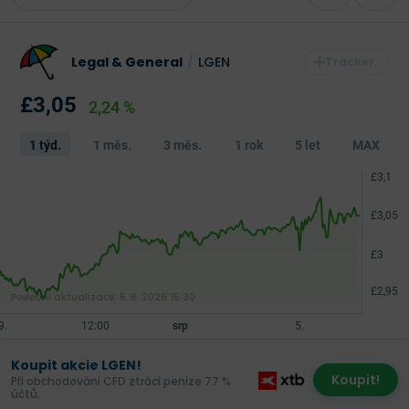
Legal & General
/
LGEN
£3,05
2,24 %
1 týd.
1 měs.
3 měs.
1 rok
5 let
MAX
Poslední aktualizace:
5. 8. 2026 15:30
Koupit akcie LGEN!
Koupit!
Při obchodování CFD ztrácí peníze 77 %
účtů.