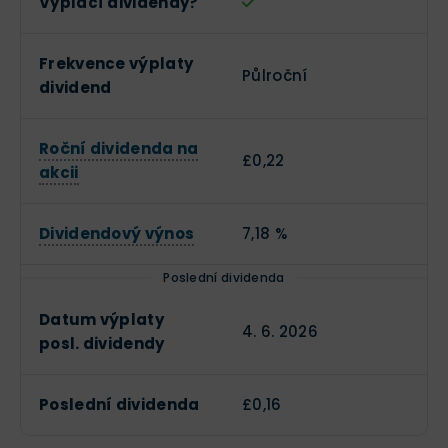
Vyplácí dividendy?
Frekvence výplaty
Půlroční
dividend
Roční dividenda na
£0,22
akcii
Dividendový výnos
7,18 %
Poslední dividenda
Datum výplaty
4. 6. 2026
posl. dividendy
Poslední dividenda
£0,16