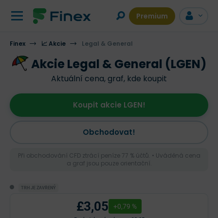
Premium
Finex
📈 Akcie
Legal & General
Akcie Legal & General (LGEN)
Aktuální cena, graf, kde koupit
Koupit akcie LGEN!
Obchodovat!
Při obchodování CFD ztrácí peníze 77 % účtů. • Uváděná cena
a graf jsou pouze orientační.
TRH JE ZAVŘENÝ
£3,05
+0,79 %