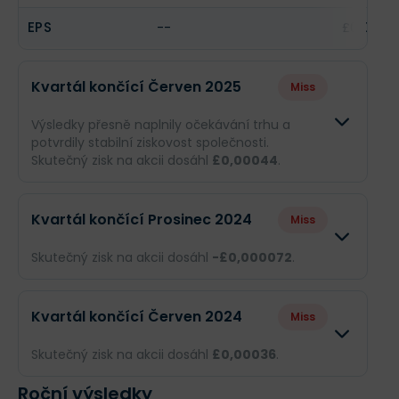
EPS
--
£0,0003
Kvartál končící Červen 2025
Miss
Výsledky přesně naplnily očekávání trhu a
potvrdily stabilní ziskovost společnosti.
Skutečný zisk na akcii dosáhl
£0,00044
.
Odhad
Skutečn
Kvartál končící Prosinec 2024
Miss
Obrat
£27,15 mil.
£27,15 mi
Skutečný zisk na akcii dosáhl
-£0,000072
.
Příjmy
--
£1,58 mil.
Odhad
Skutečnost
Kvartál končící Červen 2024
Miss
EPS
--
£0,0004
Obrat
--
£50,67 mil.
Skutečný zisk na akcii dosáhl
£0,00036
.
Příjmy
--
-£420 tis.
Roční výsledky
Odhad
Skutečnost