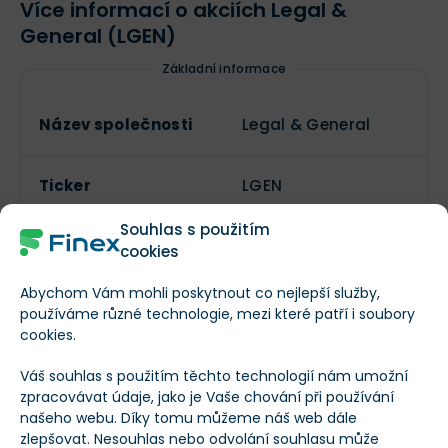
Více informací o akciích Legal &
General (LGEN)
Základní informace
Název společnosti
Legal & General
Ticker
LGEN
Souhlas s použitím
Základní informace o společnosti
cookies
https://www.legala
Abychom Vám mohli poskytnout co nejlepší služby,
používáme různé technologie, mezi které patří i soubory
Webové stránky
ndgeneralgroup.co
cookies.
m/investors/
Váš souhlas s použitím těchto technologií nám umožní
zpracovávat údaje, jako je Vaše chování při používání
Adresa sídla
--
našeho webu. Díky tomu můžeme náš web dále
společnosti
zlepšovat. Nesouhlas nebo odvolání souhlasu může