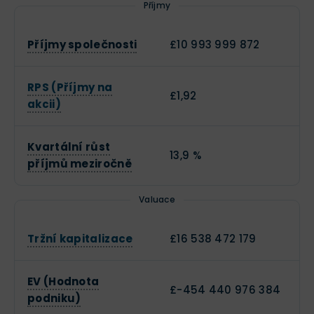
Příjmy
Příjmy společnosti
£10 993 999 872
RPS (Příjmy na
£1,92
akcii)
Kvartální růst
13,9 %
příjmů meziročně
Valuace
Tržní kapitalizace
£16 538 472 179
EV (Hodnota
£-454 440 976 384
podniku)