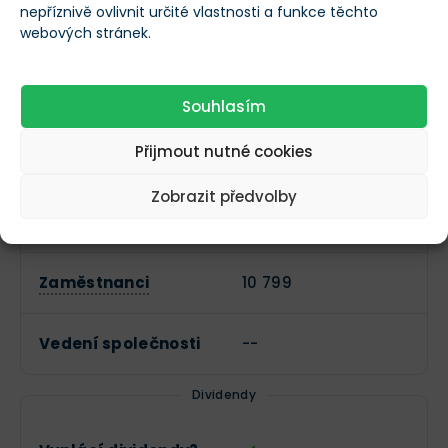
nepříznivě ovlivnit určité vlastnosti a funkce těchto
webových stránek.
Založeno
1836
Datum IPO
--
Souhlasím
Přijmout nutné cookies
Sektor
Finanční služby
Zobrazit předvolby
Průmysl
Pojištění
Zaměstnanci
10 799
Vedení společnosti
--
Dividendy