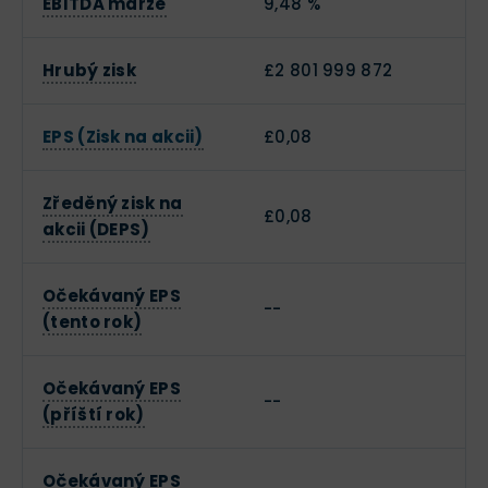
EBITDA marže
9,48 %
Hrubý zisk
£2 801 999 872
EPS (Zisk na akcii)
£0,08
Zředěný zisk na
£0,08
akcii (DEPS)
Očekávaný EPS
--
(tento rok)
Očekávaný EPS
--
(příští rok)
Očekávaný EPS