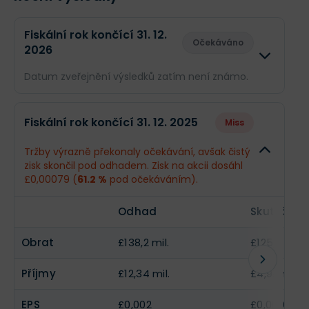
EPS
--
-£0,000072
Obrat
--
£204,5 mil.
Fiskální rok končící 31. 12.
Očekáváno
2026
Příjmy
--
£2,12 mil.
Datum zveřejnění výsledků zatím není známo.
EPS
--
£0,00036
Odhad
Skutečn
Fiskální rok končící 31. 12. 2025
Miss
Obrat
£159,7 mil.
--
Tržby výrazně překonaly očekávání, avšak čistý
zisk skončil pod odhadem. Zisk na akcii dosáhl
Příjmy
£16,12 mil.
--
£0,00079 (
61.2 %
pod očekáváním).
EPS
£0,0026
--
Odhad
Skutečnos
Obrat
£138,2 mil.
£125,4 mil.
Příjmy
£12,34 mil.
£4,98 mil.
EPS
£0,002
£0,00079