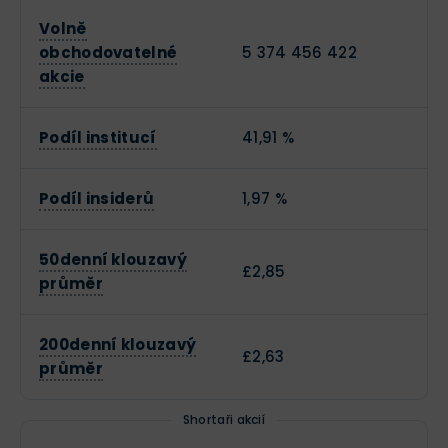
Volně
obchodovatelné
5 374 456 422
akcie
Podíl institucí
41,91 %
Podíl insiderů
1,97 %
50denní klouzavý
£2,85
průměr
200denní klouzavý
£2,63
průměr
Shortaři akcií