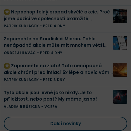
Nepochopitelný propad skvělé akcie. Proč
jsme pozici ve společnosti okamžitě
zdvojnásobili | Finex akciové portfolio
PATRIK KUDLÁČEK
-
PŘED 4 DNY
Zapomeňte na Sandisk či Micron. Tahle
nenápadná akcie může mít mnohem větší
potenciál
ONDŘEJ HLAVÁČ
-
PŘED 4 DNY
Zapomeňte na zlato! Tato nenápadná
akcie chrání před inflací 5x lépe a navíc vám
vyplatí tučnou dividendu
PATRIK KUDLÁČEK
-
PŘED 3 DNY
Tyto akcie jsou levné jako nikdy. Je to
příležitost, nebo past? My máme jasno!
VLADIMÍR RŮŽIČKA
-
VČERA
Další novinky