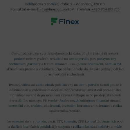
Bělehradská 858/23, Praha 2 - Vinohrady, 120 00
Kontaktní e-mail:
info@finex.cz
, kontaktní telefon:
+420 704 183 785
Ceny, hodnoty, kurzy a další ekonomická data, ať už v číselné či textové
podobě nebo v grafech, uváděné na tomto portálu jsou poskytovány
obchodními partnery a třetími stranami. Jsou pouze orientační, nemusí být
aktuální ani přesné a v žádném případě by neměly sloužit jako jediný podklad
pro investiční rozhodnutí.
Textový, video ani audio obsah publikovaný na tomto portálu slouží pouze k
informačním a vzdělávacím účelům. Nepředstavuje investiční poradenství,
individualizované doporučení ani výzvu k nákupu nebo prodeji jakéhokoli
investičního nástroje. Při tvorbě obsahu nezohledňujeme finanční situaci,
investiční cíle, znalosti, zkušenosti, investiční horizont ani toleranci k riziku
konkrétního čtenáře.
Investování do kryptoměn, akcií, ETF, komodit, CFD kontraktů, binárních opcí
a dalších finančních produktů je spojeno s rizikem kolísání hodnoty a může