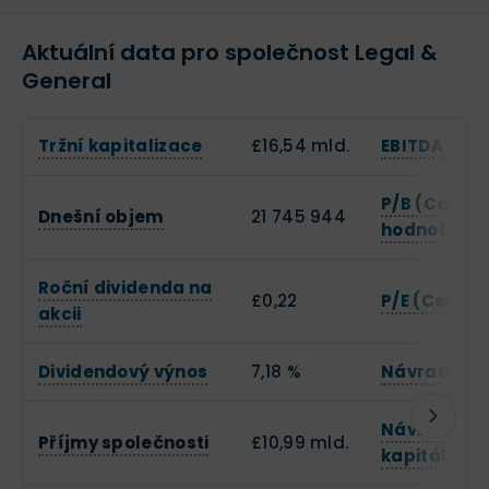
Aktuální data pro společnost Legal &
General
Tržní kapitalizace
£16,54 mld.
EBITDA
P/B (Cena k
Dnešní objem
21 745 944
hodnotě)
Roční dividenda na
£0,22
P/E (Cena k 
akcii
Dividendový výnos
7,18 %
Návratnost 
Návratnost 
Příjmy společnosti
£10,99 mld.
kapitálu