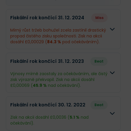
Fiskální rok končící 31. 12. 2024
Miss
Mírný růst tržeb bohužel zcela zastínil drastický
propad čistého zisku společnosti. Zisk na akcii
dosáhl £0,00029 (
84.3 %
pod očekáváním).
Odhad
Skutečnos
Fiskální rok končící 31. 12. 2023
Beat
Obrat
£127,2 mil.
£129,6 mil.
Výnosy mírně zaostaly za očekáváním, ale čistý
zisk výrazně překvapil. Zisk na akcii dosáhl
Příjmy
£11,09 mil.
£1,91 mil.
£0,00069 (
45.9 %
nad očekávání).
EPS
£0,0018
£0,00029
Odhad
Skutečnost
Fiskální rok končící 30. 12. 2022
Beat
Obrat
£123,2 mil.
£110,7 mil.
Zisk na akcii dosáhl £0,0036 (
5.1 %
nad
očekávání).
Příjmy
£2,89 mil.
£4,57 mil.