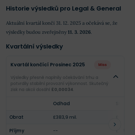
Historie výsledků pro Legal & General
Aktuální kvartál končí 31. 12. 2025 a očekává se, že
výsledky budou zveřejněny
11. 3. 2026
.
Kvartální výsledky
Kvartál končící Prosinec 2025
Miss
Výsledky přesně naplnily očekávání trhu a
potvrdily stabilní provozní výkonnost. Skutečný
zisk na akcii dosáhl
£0,00034
.
Odhad
Skutečn
Obrat
£383,9 mil.
£383,9 m
Příjmy
--
£2,15 mil