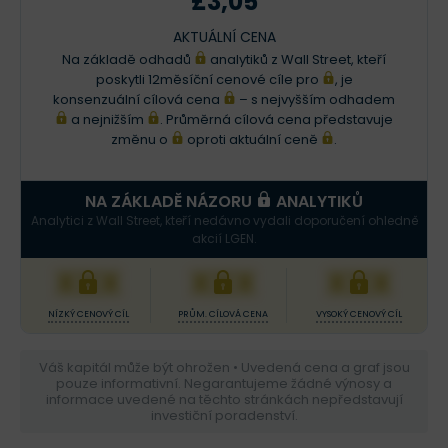
£3,05
AKTUÁLNÍ CENA
Na základě odhadů
analytiků z Wall Street, kteří
poskytli 12měsíční cenové cíle pro
, je
konsenzuální cílová cena
– s nejvyšším odhadem
a nejnižším
. Průměrná cílová cena představuje
změnu o
oproti aktuální ceně
.
NA ZÁKLADĚ NÁZORU
ANALYTIKŮ
Analytici z Wall Street, kteří nedávno vydali doporučení ohledně
akcií LGEN.
XXX
XXX
XXX
NÍZKÝ CENOVÝ CÍL
PRŮM. CÍLOVÁ CENA
VYSOKÝ CENOVÝ CÍL
Váš kapitál může být ohrožen • Uvedená cena a graf jsou
pouze informativní. Negarantujeme žádné výnosy a
informace uvedené na těchto stránkách nepředstavují
investiční poradenství.