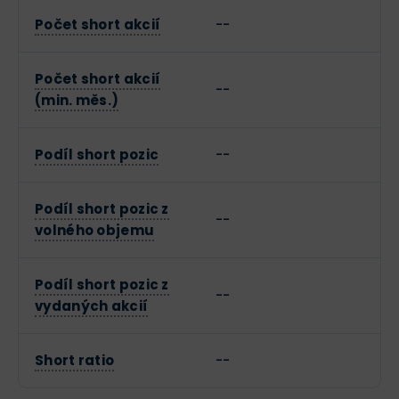
Počet short akcií
--
Počet short akcií
--
(min. měs.)
Podíl short pozic
--
Podíl short pozic z
--
volného objemu
Podíl short pozic z
--
vydaných akcií
Short ratio
--