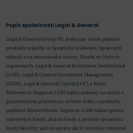
Odhad
Skutečno
EPS
£0,00047
£0,00069
Obrat
£109,7 mil.
£101,9 mil.
Popis společnosti Legal & General
Příjmy
£20,09 mil.
£7,83 mil.
Legal & General Group Plc poskytuje různé pojistné
EPS
£0,0034
£0,0036
produkty a služby ve Spojeném království, Spojených
státech a na mezinárodní úrovni. Působí ve čtyřech
segmentech: Legal & General Retirement Institutional
(LGRI), Legal & General Investment Management
(LGIM), Legal & General Capital (LGC) a Retail
Retirement. Segment LGRI nabízí smlouvy na anuity s
garantovaným příjmem po určitou dobu; a produkty
pojištění dlouhověkosti. Segment LGIM nabízí správu
indexových fondů; aktivní fondy s pevným výnosem a
fondy likvidity; aktivní správu akcií; investice založené