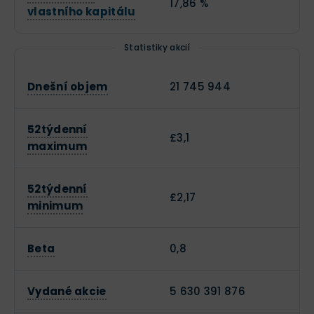
17,86 %
vlastního kapitálu
Statistiky akcií
Dnešní objem
21 745 944
52týdenní
£3,1
maximum
52týdenní
£2,17
minimum
Beta
0,8
Vydané akcie
5 630 391 876