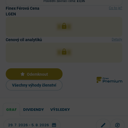
Poslední zavírací cena:
£3,05
Finex Férová Cena
Co to je?
LGEN
XXX
Cenový cíl analytiků
Detaily
XXX
Odemknout
Všechny výhody členství
GRAF
DIVIDENDY
VÝSLEDKY