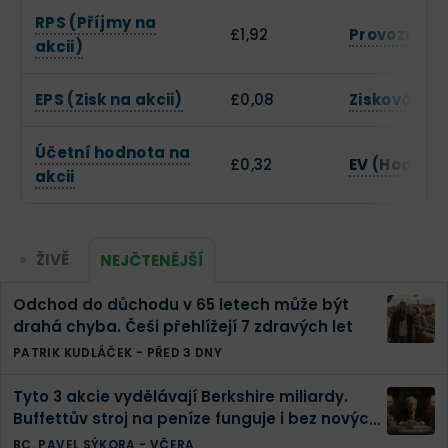
RPS (Příjmy na
£1,92
Provozní m
akcii)
EPS (Zisk na akcii)
£0,08
Zisková ma
Účetní hodnota na
£0,32
EV (Hodnot
akcii
ŽIVĚ
NEJČTENĚJŠÍ
Odchod do důchodu v 65 letech může být
drahá chyba. Češi přehlížejí 7 zdravých let
PATRIK KUDLÁČEK
-
PŘED 3 DNY
Tyto 3 akcie vydělávají Berkshire miliardy.
Buffettův stroj na peníze funguje i bez nových
investic
BC. PAVEL SÝKORA
-
VČERA