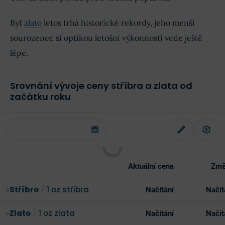
Byť
zlato
letos trhá historické rekordy, jeho menší
sourozenec si optikou letošní výkonnosti vede ještě
lépe.
Srovnání vývoje ceny stříbra a zlata od
začátku roku
Aktuální cena
Změ
Stříbro
/
1 oz stříbra
Načítání
Načít
Zlato
/
1 oz zlata
Načítání
Načít