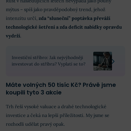
Růst v následujících letech nevypadá jako pouhý
mýtus – spíš jako pravděpodobný trend, jehož
intenzitu určí,
zda “sluneční” poptávka převáží
technologické šetření a zda deficit nabídky opravdu
vydrží
.
Investiční stříbro: Jak nejvýhodněji
investovat do stříbra? Vyplatí se to?
Máte volných 50 tisíc Kč? Právě jsme
koupili tyto 3 akcie
Trh řeší vysoké valuace a drahé technologické
investice a čeká na lepší příležitosti. My jsme se
rozhodli udělat pravý opak.