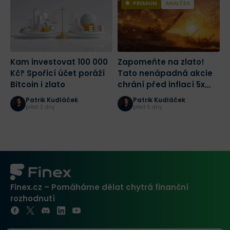
PREMIUM
ANALÝZA
Kam investovat 100 000
Zapomeňte na zlato!
P
Kč? Spořicí účet poráží
Tato nenápadná akcie
n
Bitcoin i zlato
chrání před inflací 5x
A
lépe a navíc vám vyplatí
i
Patrik Kudláček
Patrik Kudláček
tučnou dividendu
B
před 2 dny
před 5 dny
Finex.cz – Pomáháme dělat chytrá finanční
rozhodnutí