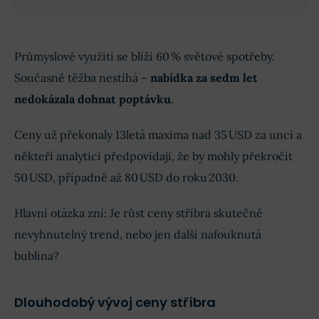
Průmyslové využití se blíží 60 % světové spotřeby.
Současně těžba nestíhá –
nabídka za sedm let
nedokázala dohnat poptávku
.
Ceny už překonaly 13letá maxima nad 35 USD za unci a
někteří analytici předpovídají, že by mohly překročit
50 USD, případně až 80 USD do roku 2030.
Hlavní otázka zní: Je růst ceny stříbra skutečně
nevyhnutelný trend, nebo jen další nafouknutá
bublina?
Dlouhodobý vývoj ceny stříbra