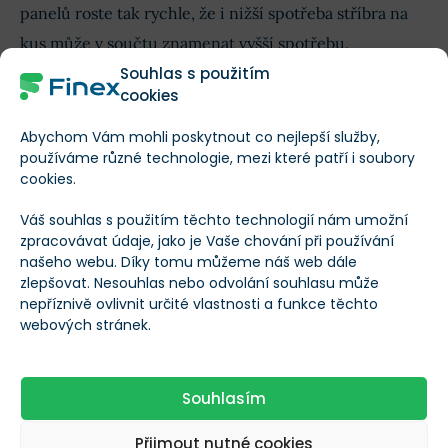
panelů roste tak rychle, že i nižší spotřeba stříbra na
kus může v součtu znamenat vyšší spotřebu.
Souhlas s použitím
Abychom byli poctiví, existují i modely, které malují
cookies
náročnější obrázek:
některé vědecké projekce
Abychom Vám mohli poskytnout co nejlepší služby,
naznačují
, že
nabídka by kolem roku 2030 mohla
používáme různé technologie, mezi které patří i soubory
cookies.
pokrývat jen zhruba dvě třetiny poptávky
, přičemž
solární sektor by byl hlavním tahounem.
Váš souhlas s použitím těchto technologií nám umožní
zpracovávat údaje, jako je Vaše chování při používání
našeho webu. Díky tomu můžeme náš web dále
Jsou to scénáře s nejistotami, ale ukazují, jak citlivý je
zlepšovat. Nesouhlas nebo odvolání souhlasu může
trh na tempo instalací a technologické změny.
nepříznivě ovlivnit určité vlastnosti a funkce těchto
webových stránek.
JAK DO STŘÍBRA INVESTOVAT?
Souhlasím
Cesty, jak na stříbře participovat, jsou čtyři:
Přijmout nutné cookies