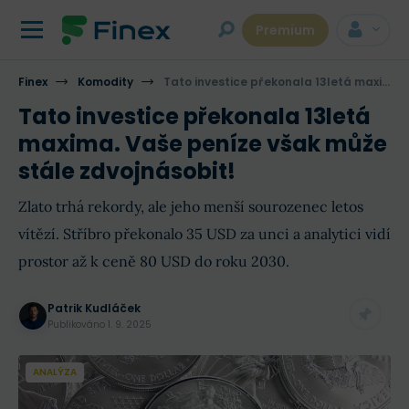
Premium
Finex
Komodity
Tato investice překonala 13letá maxima. Vaše peníze však může stále zdvojnásobit!
Tato investice překonala 13letá
maxima. Vaše peníze však může
stále zdvojnásobit!
Zlato trhá rekordy, ale jeho menší sourozenec letos
vítězí. Stříbro překonalo 35 USD za unci a analytici vidí
prostor až k ceně 80 USD do roku 2030.
Patrik Kudláček
Publikováno
1. 9. 2025
ANALÝZA