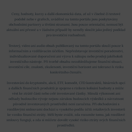
Ceny, hodnoty, kurzy a další ekonomická data, ať už v číselné či textové
podobě nebo v grafech, uváděné na tomto portálu jsou poskytovány
obchodními partnery a třetími stranami. Jsou pouze orientační, nemusí být
aktuální ani přesné a v žádném případě by neměly sloužit jako jediný podklad
pro investiční rozhodnutí.
Textový, video ani audio obsah publikovaný na tomto portálu slouží pouze k
informačním a vzdělávacím účelům. Nepředstavuje investiční poradenství,
individualizované doporučení ani výzvu k nákupu nebo prodeji jakéhokoli
investičního nástroje. Při tvorbě obsahu nezohledňujeme finanční situaci,
investiční cíle, znalosti, zkušenosti, investiční horizont ani toleranci k riziku
konkrétního čtenáře.
Investování do kryptoměn, akcií, ETF, komodit, CFD kontraktů, binárních opcí
a dalších finančních produktů je spojeno s rizikem kolísání hodnoty a může
vést ke ztrátě části nebo celé investované částky. Minulá výkonnost ani
odhady budoucího vývoje nejsou zárukou budoucích výsledků a návratnost
původně investovaných prostředků není zaručena. Při obchodování s
rozdílovými smlouvami dochází u vysokého podílu účtů retailových investorů
ke vzniku finanční ztráty. Měli byste zvážit, zda rozumíte tomu, jak rozdílové
smlouvy fungují, a zda si můžete dovolit vysoké riziko ztráty svých finančních
prostředků.