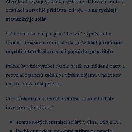
AI a cloud zvyšují spotřebu elektřiny datových center,
což tlačí na rychlé přidávání zdrojů –
a nejrychleji
stavitelný je solár
.
Stříbro tak lze chápat jako “derivát” výpočetního
boomu: nesázíte na čipy, ale na to, že
hlad po energii
urychlí fotovoltaiku a s ní i poptávku po stříbře
.
Pokud by však výrobci rychle přešli na měděné pasty a
recyklace panelů začala ve větším objemu vracet kov
na trh, může růst polevit.
Co v následujících letech sledovat, pokud hodláte
investovat do stříbra?
Tempo nových instalací solárů v Číně, USA a EU.
Rychlost poklesu množství stříbra na panel a