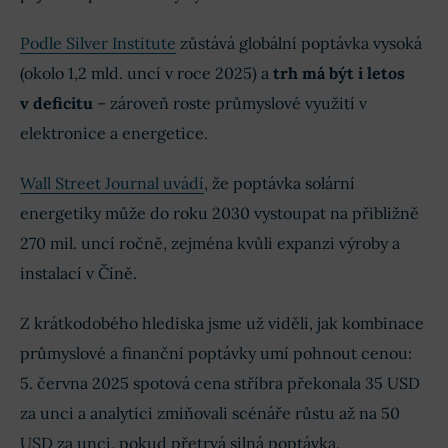
Podle Silver Institute
zůstává globální poptávka vysoká
(okolo 1,2 mld. uncí v roce 2025) a
trh má být i letos
v deficitu
– zároveň roste průmyslové využití v
elektronice a energetice.
Wall Street Journal uvádí
, že poptávka solární
energetiky může do roku 2030 vystoupat na přibližně
270 mil. uncí ročně, zejména kvůli expanzi výroby a
instalací v Číně.
Z krátkodobého hlediska jsme už viděli, jak kombinace
průmyslové a finanční poptávky umí pohnout cenou:
5. června 2025 spotová cena stříbra překonala 35 USD
za unci a analytici zmiňovali scénáře růstu až na 50
USD za unci, pokud přetrvá silná poptávka.