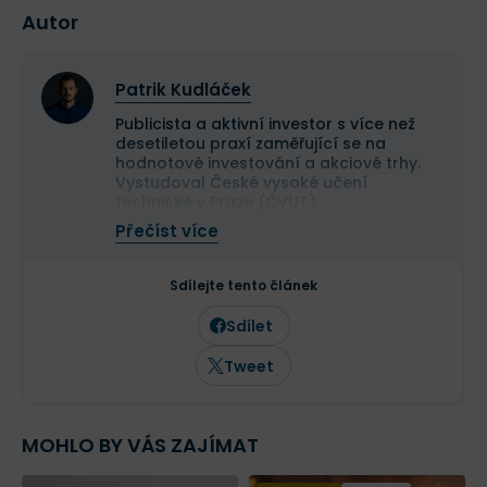
Autor
Patrik Kudláček
Publicista a aktivní investor s více než
desetiletou praxí zaměřující se na
hodnotové investování a akciové trhy.
Vystudoval České vysoké učení
technické v Praze (ČVUT).
Ve své investiční strategii kombinuje
Přečíst více
aktivní i pasivní přístup a zaměřuje se
především na kvalitní růstové
společnosti a value investice. Ve svých
Sdílejte tento článek
článcích se věnuje investičním
strategiím, psychologii investování a
Sdílet
analýze jednotlivých akcií.
Tweet
MOHLO BY VÁS ZAJÍMAT