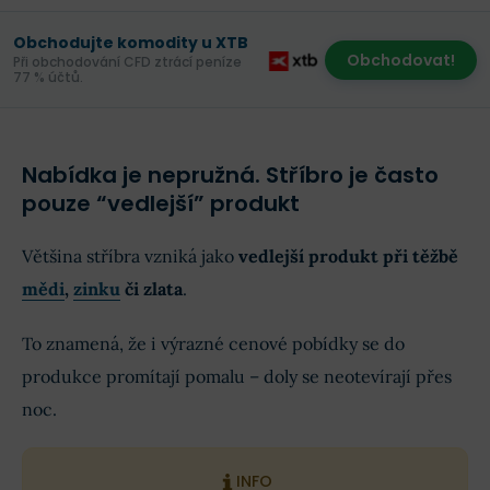
Obchodujte komodity u XTB
Obchodovat!
Při obchodování CFD ztrácí peníze
77 % účtů.
Nabídka je nepružná. Stříbro je často
pouze “vedlejší” produkt
Většina stříbra vzniká jako
vedlejší produkt při těžbě
mědi
,
zinku
či zlata
.
To znamená, že i výrazné cenové pobídky se do
produkce promítají pomalu – doly se neotevírají přes
noc.
INFO