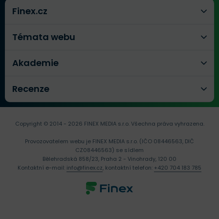
Finex.cz
Témata webu
Akademie
Recenze
Copyright © 2014 - 2026 FINEX MEDIA s.r.o.
Všechna práva vyhrazena.
Provozovatelem webu je FINEX MEDIA s.r.o. (IČO 08446563, DIČ
CZ08446563) se sídlem
Bělehradská 858/23, Praha 2 - Vinohrady, 120 00
Kontaktní e-mail:
info@finex.cz
, kontaktní telefon:
+420 704 183 785