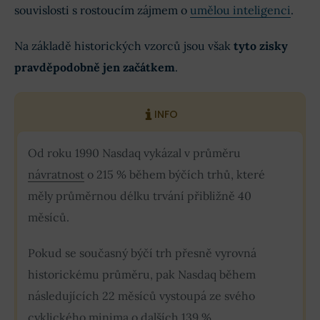
souvislosti s rostoucím zájmem o
umělou inteligenci
.
Na základě historických vzorců jsou však
tyto zisky
pravděpodobně jen začátkem
.
INFO
Od roku 1990 Nasdaq vykázal v průměru
návratnost
o 215 % během býčích trhů, které
měly průměrnou délku trvání přibližně 40
měsíců.
Pokud se současný býčí trh přesně vyrovná
historickému průměru, pak Nasdaq během
následujících 22 měsíců vystoupá ze svého
cyklického minima o dalších 139 %.