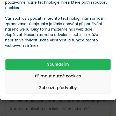
používáme různé technologie, mezi které patří i soubory
Kromě toho
nabízí obsah na vyžádání a živé televizní
cookies.
vysílání prostřednictvím Roku Channel
, streamovací
služby podporované reklamou, která se trvale řadí
Váš souhlas s použitím těchto technologií nám umožní
zpracovávat údaje, jako je Vaše chování při používání
mezi nejoblíbenější kanály na platformě.
našeho webu. Díky tomu můžeme náš web dále
zlepšovat. Nesouhlas nebo odvolání souhlasu může
Kanál Roku Channel nedávno předstihl Peacock
nepříznivě ovlivnit určité vlastnosti a funkce těchto
webových stránek.
(vlastněný společností
Comcast
) a Max (vlastněný
společností
Warner Bros Discovery
) a stal se sedmou
nejoblíbenější streamovací službou v USA.
Souhlasím
Přijmout nutné cookies
INFO
Zobrazit předvolby
Roku nedávno oznámil partnerství s několika
velkými filmovými studii, což by mohlo zvýšit jeho
knihovnu obsahu a přilákat více uživatelů.