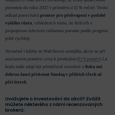
porostou do roku 2027 v průměru o 12 % ročně. Tento
odhad ponechává
prostor pro překvapení v podobě
vyššího růstu
, vzhledem k tomu, že širší trh s
propojenou televizní reklamou poroste podle prognóz
ještě rychleji.
Nicméně i kdyby se Wall Street nemýlila, akcie se při
současném poměru ceny k prodejům (
P/S poměr
) 2,4
bodu stále zdají být přiměřeně oceněné a
Roku má
dobrou šanci překonat Nasdaq v příštích třech až
pěti letech
.
Uvažujete o investování do akcií? Zvážit
můžete některého z námi recenzovaných
brokerů: