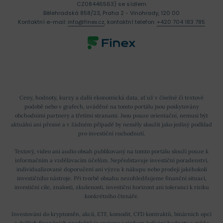
CZ08446563) se sídlem
Bělehradská 858/23, Praha 2 - Vinohrady, 120 00
Kontaktní e-mail:
info@finex.cz
, kontaktní telefon:
+420 704 183 785
Ceny, hodnoty, kurzy a další ekonomická data, ať už v číselné či textové
podobě nebo v grafech, uváděné na tomto portálu jsou poskytovány
obchodními partnery a třetími stranami. Jsou pouze orientační, nemusí být
aktuální ani přesné a v žádném případě by neměly sloužit jako jediný podklad
pro investiční rozhodnutí.
Textový, video ani audio obsah publikovaný na tomto portálu slouží pouze k
informačním a vzdělávacím účelům. Nepředstavuje investiční poradenství,
individualizované doporučení ani výzvu k nákupu nebo prodeji jakéhokoli
investičního nástroje. Při tvorbě obsahu nezohledňujeme finanční situaci,
investiční cíle, znalosti, zkušenosti, investiční horizont ani toleranci k riziku
konkrétního čtenáře.
Investování do kryptoměn, akcií, ETF, komodit, CFD kontraktů, binárních opcí
a dalších finančních produktů je spojeno s rizikem kolísání hodnoty a může