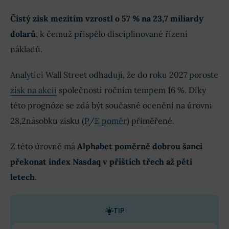
Čistý zisk mezitím vzrostl o 57 % na 23,7 miliardy
dolarů
, k čemuž přispělo disciplinované řízení
nákladů.
Analytici Wall Street odhadují, že do roku 2027 poroste
zisk na akcii
společnosti ročním tempem 16 %. Díky
této prognóze se zdá být současné ocenění na úrovni
28,2násobku zisku (
P/E poměr
) přiměřené.
Z této úrovně má
Alphabet poměrně dobrou šanci
překonat index Nasdaq v příštích třech až pěti
letech
.
TIP