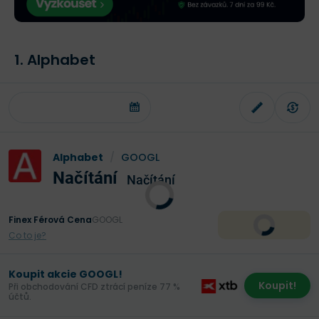
1. Alphabet
Alphabet
/
GOOGL
Načítání
Načítání
Finex Férová Cena
GOOGL
Co to je?
Koupit akcie GOOGL!
Koupit!
Při obchodování CFD ztrácí peníze 77 %
účtů.