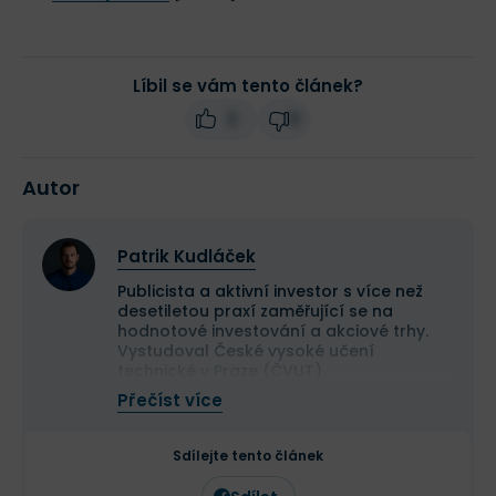
Líbil se vám tento článek?
2
0
Autor
Patrik Kudláček
Publicista a aktivní investor s více než
desetiletou praxí zaměřující se na
hodnotové investování a akciové trhy.
Vystudoval České vysoké učení
technické v Praze (ČVUT).
Ve své investiční strategii kombinuje
Přečíst více
aktivní i pasivní přístup a zaměřuje se
především na kvalitní růstové
společnosti a value investice. Ve svých
Sdílejte tento článek
článcích se věnuje investičním
strategiím, psychologii investování a