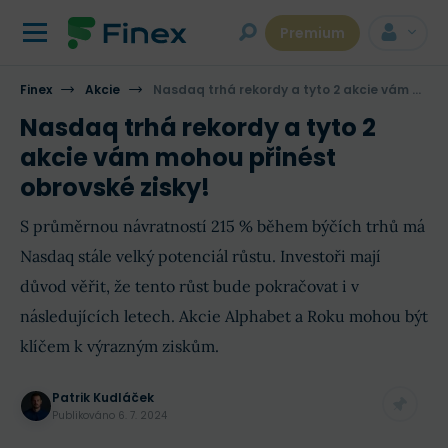
Premium
Finex
Akcie
Nasdaq trhá rekordy a tyto 2 akcie vám mohou přinést obrovské zisky!
Nasdaq trhá rekordy a tyto 2
akcie vám mohou přinést
obrovské zisky!
S průměrnou návratností 215 % během býčích trhů má
Nasdaq stále velký potenciál růstu. Investoři mají
důvod věřit, že tento růst bude pokračovat i v
následujících letech. Akcie Alphabet a Roku mohou být
klíčem k výrazným ziskům.
Patrik Kudláček
Publikováno
6. 7. 2024