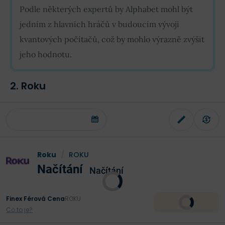
Podle některých expertů by Alphabet mohl být
jedním z hlavních hráčů v budoucím vývoji
kvantových počítačů, což by mohlo výrazně zvýšit
jeho hodnotu.
2. Roku
Roku
/
ROKU
Načítání
Načítání
Finex Férová Cena
ROKU
Co to je?