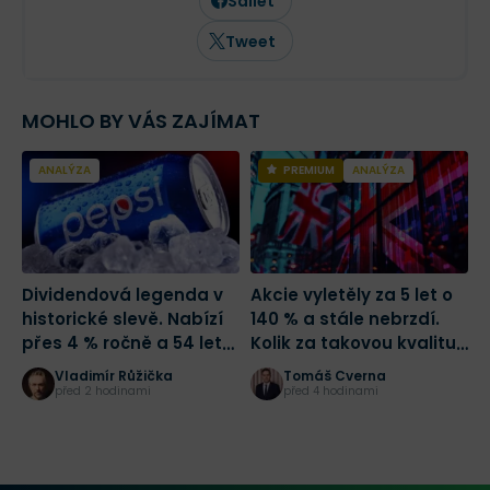
Sdílet
analýze jednotlivých akcií.
Tweet
MOHLO BY VÁS ZAJÍMAT
ANALÝZA
PREMIUM
ANALÝZA
Dividendová legenda v
Akcie vyletěly za 5 let o
A
historické slevě. Nabízí
140 % a stále nebrzdí.
h
přes 4 % ročně a 54 let
Kolik za takovou kvalitu
J
růstu dividendy
zaplatit?
t
Vladimír Růžička
Tomáš Cverna
před 2 hodinami
před 4 hodinami