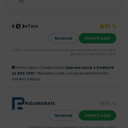
%)
90 %
eToro
Recenze
Otevřít účet
U 52 % retailových investorů došlo při obchodování CFD u této
společnosti ke vzniku ztráty.
Promo akce: Chcete získat
zdarma akcie v hodnotě
až 500 USD
? Otevřete si účet u eToro prostřednictvím
našeho odkazu.
89 %
RoboMarkets
Recenze
Otevřít účet
U 66,02 % retailových investorů došlo ke vzniku ztráty.