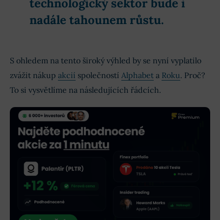
technologický sektor bude i
nadále tahounem růstu.
S ohledem na tento široký výhled by se nyní vyplatilo
zvážit nákup
akcií
společností
Alphabet
a
Roku
. Proč?
To si vysvětlíme na následujících řádcích.