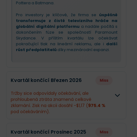
Pottera a Batmana.
Pro investory je klíčové, že firma se
úspěšně
transformuje z čistě televizního hráče na
globální digitální platformu
a nadále počítá s
dokončením fúze se společností Paramount
Skydance. V příštím kvartálu lze očekávat
pokračující tlak na lineární reklamu, ale i
další
růst předplatitelů
díky mezinárodní expanzi.
Kvartál končící Březen 2026
Miss
Tržby sice odpovídaly očekávání, ale
prohloubená ztráta znamená celkové
zklamání. Zisk na akcii dosáhl -$1,17 (
975.4 %
pod očekáváním).
Odhad
Skutečnos
Kvartál končící Prosinec 2025
Miss