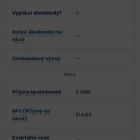
Vyplácí dividendy?
Roční dividenda na
--
akcii
Dividendový výnos
--
Příjmy
Příjmy společnosti
0 WBD
RPS (Příjmy na
$14,99
akcii)
Kvartální růst