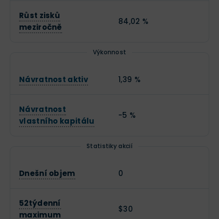
Růst zisků
84,02 %
meziročně
Výkonnost
Návratnost aktiv
1,39 %
Návratnost
-5 %
vlastního kapitálu
Statistiky akcií
Dnešní objem
0
52týdenní
$30
maximum