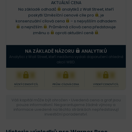
AKTUÁLNÍ CENA
Na základě odhadů
analytiků z Wall Street, kteří
poskytli 12měsíční cenové cíle pro
, je
konsenzuální cílová cena
– s nejvyšším odhadem
a nejnižším
. Průměrná cílová cena představuje
změnu o
oproti aktuální ceně
.
NA ZÁKLADĚ NÁZORU
ANALYTIKŮ
Analytici z Wall Street, kteří nedávno vydali doporučení ohledně
akcií WBD.
XXX
XXX
XXX
NÍZKÝ CENOVÝ CÍL
PRŮM. CÍLOVÁ CENA
VYSOKÝ CENOVÝ CÍL
Váš kapitál může být ohrožen • Uvedená cena a graf jsou
pouze informativní. Negarantujeme žádné výnosy a
informace uvedené na těchto stránkách nepředstavují
investiční poradenství.