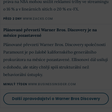
práva na NBA mohou snížit reklamní tržby ve streamingu
o 16 % a v lineárních sítích o 20 % ex-FX.
PŘED 2 DNY
WWW.ZACKS.COM
Plánované převzetí Warner Bros. Discovery je na
měsíce pozastavené
Plánované převzetí Warner Bros. Discovery společností
Paramount je po žalobě kalifornského generálního
prokurátora na měsíce pozastavené. Ellisonovi dál usilují
o dohodu, ale státy chtějí spíš strukturální než
behaviorální ústupky.
MINULÝ TÝDEN
WWW.BUSINESSINSIDER.COM
Další zpravodajství o Warner Bros Discovery