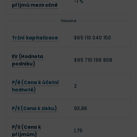
-1 %
příjmů meziročně
Valuace
Tržní kapitalizace
$65 110 340 150
EV (Hodnota
$95 710 199 808
podniku)
P/B (Cena k účetní
2
hodnotě)
P/E (Cena k zisku)
93,86
P/S (Cena k
1,75
příjmům)