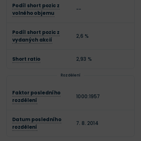
Podíl short pozic z
--
volného objemu
Podíl short pozic z
2,6 %
vydaných akcií
Short ratio
2,93 %
Rozdělení
Faktor posledního
1000:1957
rozdělení
Datum posledního
7. 8. 2014
rozdělení