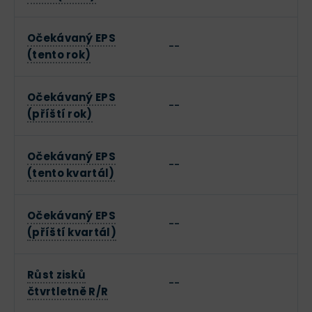
Očekávaný EPS
--
(tento rok)
Očekávaný EPS
--
(příští rok)
Očekávaný EPS
--
(tento kvartál)
Očekávaný EPS
--
(příští kvartál)
Růst zisků
--
čtvrtletně R/R