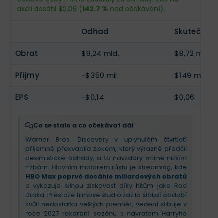
Příjmy
-$46,38 mil.
--
akcii dosáhl $0,06 (
142.7 %
nad očekávání).
EPS
-$0,019
--
Odhad
Skutečnos
Obrat
$9,24 mld.
$8,72 mld.
Příjmy
-$350 mil.
$149 mil.
EPS
-$0,14
$0,06
Co se stalo a co očekávat dál
Warner Bros. Discovery v uplynulém čtvrtletí
příjemně překvapila ziskem, který výrazně předčil
pesimistické odhady, a to navzdory mírně nižším
tržbám. Hlavním motorem růstu je streaming, kde
HBO Max poprvé dosáhlo miliardových obratů
a vykazuje silnou ziskovost díky hitům jako Rod
Draka. Přestože filmové studio zažilo slabší období
kvůli nedostatku velkých premiér, vedení slibuje v
roce 2027 rekordní sezónu s návratem Harryho