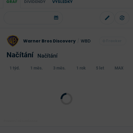
GRAF
DIVIDENDY
VÝSLEDKY
Warner Bros Discovery
/
WBD
Načítání
Načítání
1 týd.
1 měs.
3 měs.
1 rok
5 let
MAX
Poslední aktualizace: