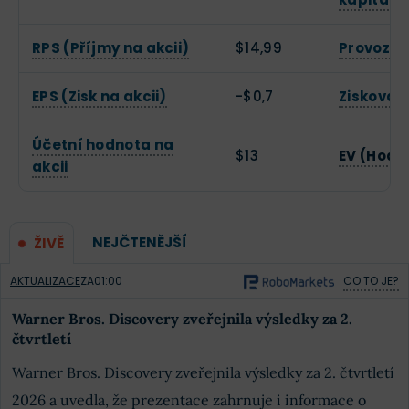
RPS (Příjmy na akcii)
$14,99
Provozní
EPS (Zisk na akcii)
-$0,7
Zisková 
Účetní hodnota na
$13
EV (Hodn
akcii
NEJČTENĚJŠÍ
ŽIVĚ
AKTUALIZACE
ZA
01:00
CO TO JE?
Warner Bros. Discovery zveřejnila výsledky za 2.
čtvrtletí
Warner Bros. Discovery zveřejnila výsledky za 2. čtvrtletí
2026 a uvedla, že prezentace zahrnuje i informace o