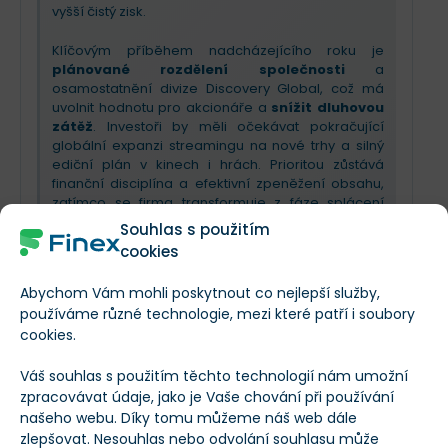
vyšší čistý zisk.
Klíčovým příběhem nadcházejícího roku je
plánované rozdělení společnosti
a
osamostatnění divize Discovery Global, což má
uvolnit hodnotu pro akcionáře a
snížit dluhovou
zátěž
. Investoři by měli očekávat pokračující
globální expanzi streamingu na nové trhy a silný
ediční plán v kinech i hrách. Prioritou zůstává
finanční disciplína a efektivní zpeněžení obsahu,
zatímco se firma transformuje z fáze splácení
dluhů do fáze strategického růstu a inovací.
Souhlas s použitím
cookies
Abychom Vám mohli poskytnout co nejlepší služby,
používáme různé technologie, mezi které patří i soubory
Fiskální rok končící 31. 12. 2024
Miss
cookies.
Firma nenaplnila očekávání trhu a vykázala
Váš souhlas s použitím těchto technologií nám umožní
hlubší ztrátu při nižších tržbách. Zisk na akcii
zpracovávat údaje, jako je Vaše chování při používání
dosáhl -$4,62 (
5 %
pod očekáváním).
našeho webu. Díky tomu můžeme náš web dále
zlepšovat. Nesouhlas nebo odvolání souhlasu může