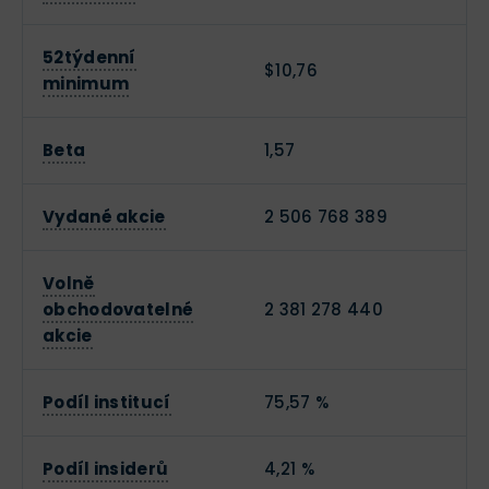
52týdenní
$10,76
minimum
Beta
1,57
Vydané akcie
2 506 768 389
Volně
obchodovatelné
2 381 278 440
akcie
Podíl institucí
75,57 %
Podíl insiderů
4,21 %