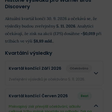
Historie výsledků pro Warner Bros
Discovery
Aktuální kvartál končí 30. 9. 2026 a očekává se, že
výsledky budou zveřejněny
5. 11. 2026
. Analytici
očekávají, že zisk na akcii (EPS) dosáhne
-$0,019
při
tržbách ve výši
$8,89 mld.
.
Kvartální výsledky
Kvartál končící Září 2026
Očekáváno
Zveřejnění výsledků je očekáváno 5. 11. 2026.
Odhad
Skute
Kvartál končící Červen 2026
Beat
Obrat
$8,89 mld.
--
Překvapivý zisk převýšil očekávání, ačkoliv
celkové tržby mírně zaostaly za odhady. Zisk na