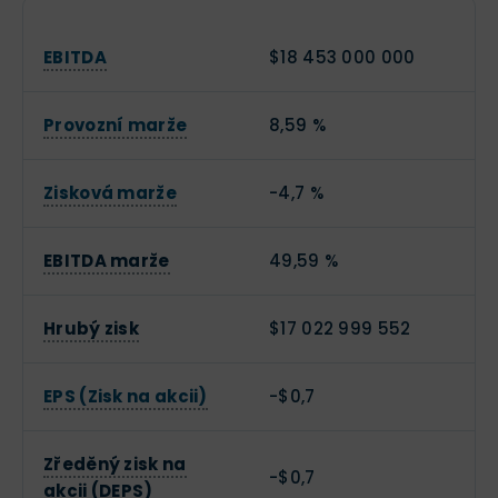
EBITDA
$18 453 000 000
Provozní marže
8,59 %
Zisková marže
-4,7 %
EBITDA marže
49,59 %
Hrubý zisk
$17 022 999 552
EPS (Zisk na akcii)
-$0,7
Zředěný zisk na
-$0,7
akcii (DEPS)