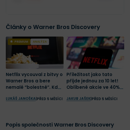
$88,88 mil.
Role insidera
Jméno společnosti
XX XXX akcií
Články o Warner Bros Discovery
PREMIUM
ANALÝZA
Netflix vycouval z bitvy o
Příležitost jako tato
O
Warner Bros a bere
přijde jednou za 10 let!
K
nemalé “bolestné”. Kdo
Oblíbené akcie ve 40%
v
je ale skutečný vítěz?
slevě
LUKÁŠ JANOŠKA
JAKUB JAŠEK
P
|
PŘED 5 MĚSÍCI
|
PŘED 5 MĚSÍCI
P
Popis společnosti Warner Bros Discovery