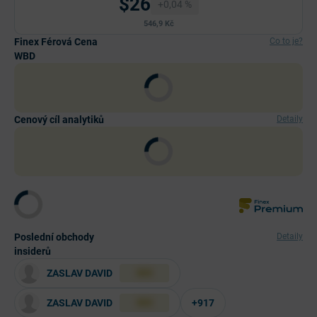
$26
+0,04 %
546,9 Kč
Finex Férová Cena
Co to je?
WBD
Cenový cíl analytiků
Detaily
Poslední obchody
Detaily
insiderů
ZASLAV DAVID
XXX
ZASLAV DAVID
+917
XXX