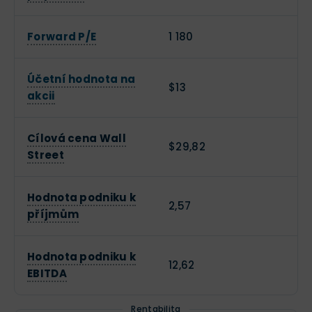
Forward P/E
1 180
Účetní hodnota na
$13
akcii
Cílová cena Wall
$29,82
Street
Hodnota podniku k
2,57
příjmům
Hodnota podniku k
12,62
EBITDA
Rentabilita