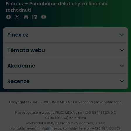
Finex.cz – Pomáháme dělat chytrá finanční
rozhodnutí
Finex.cz
Témata webu
Akademie
Recenze
Copyright © 2014 - 2026 FINEX MEDIA s.r.o.
Všechna práva vyhrazena.
Provozovatelem webu je FINEX MEDIA s.r.o. (IČO 08446563, DIČ
CZ08446563) se sídlem
Bělehradská 858/23, Praha 2 - Vinohrady, 120 00
Kontaktní e-mail:
info@finex.cz
, kontaktní telefon:
+420 704 183 785