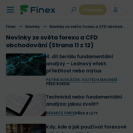
Premium
Finex
Novinky
Novinky ze světa forexu a CFD obchodování
Novinky ze světa forexu a CFD
obchodování (Strana 11 z 12)
4. díl Seriálu fundamentální
analýzy – Lednový efekt:
příležitost nebo mýtus
PATRIK KUDLÁČEK
,
VOJTĚCH MACHEK
|
PŘED ROKEM
Technická nebo fundamentální
analýza: jakou zvolit?
REDAKCE FINEX
|
PŘED 8 LETY
Kdy, kde a jak používat forexové