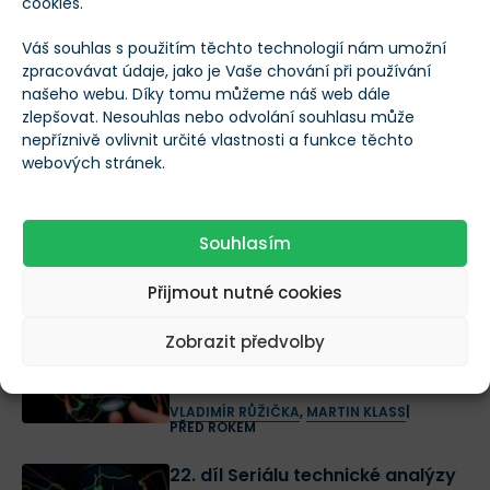
cookies.
14. díl Seriálu technické analýzy
Váš souhlas s použitím těchto technologií nám umožní
– Svíčkové formace Pin Bar, Doji,
zpracovávat údaje, jako je Vaše chování při používání
Engulfing, Hammer a Morning
našeho webu. Díky tomu můžeme náš web dále
Star
zlepšovat. Nesouhlas nebo odvolání souhlasu může
nepříznivě ovlivnit určité vlastnosti a funkce těchto
PATRIK KUDLÁČEK
,
MARTIN KLASS
|
PŘED ROKEM
webových stránek.
13. díl Seriálu technické analýzy –
Cenové formace dvojité dno,
Souhlasím
dvojitý vrchol
ANDREJ KALVODA
,
MARTIN KLASS
|
Přijmout nutné cookies
PŘED ROKEM
Zobrazit předvolby
10. díl Seriálu technické analýzy
– Breakouts (Průrazy)
VLADIMÍR RŮŽIČKA
,
MARTIN KLASS
|
PŘED ROKEM
22. díl Seriálu technické analýzy