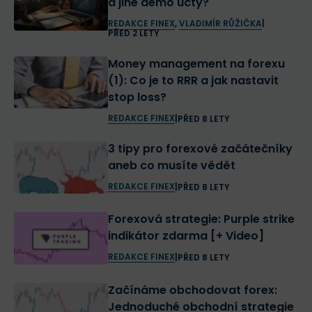
a jiné demo účty?
REDAKCE FINEX
,
VLADIMÍR RŮŽIČKA
|
PŘED 2 LETY
Money management na forexu
(1): Co je to RRR a jak nastavit
stop loss?
REDAKCE FINEX
|
PŘED 8 LETY
3 tipy pro forexové začátečníky
aneb co musíte vědět
REDAKCE FINEX
|
PŘED 8 LETY
Forexová strategie: Purple strike
indikátor zdarma [+ Video]
REDAKCE FINEX
|
PŘED 8 LETY
Začínáme obchodovat forex:
Jednoduché obchodní strategie