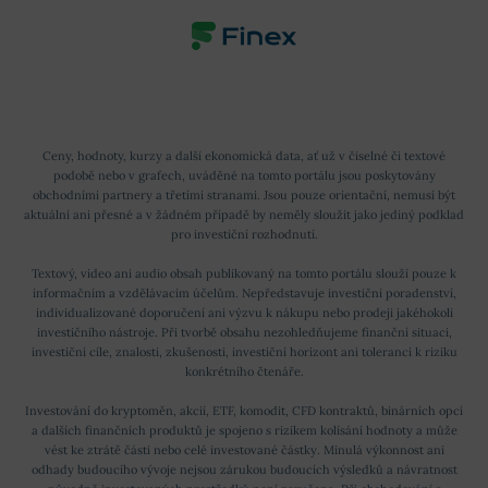
Ceny, hodnoty, kurzy a další ekonomická data, ať už v číselné či textové
podobě nebo v grafech, uváděné na tomto portálu jsou poskytovány
obchodními partnery a třetími stranami. Jsou pouze orientační, nemusí být
aktuální ani přesné a v žádném případě by neměly sloužit jako jediný podklad
pro investiční rozhodnutí.
Textový, video ani audio obsah publikovaný na tomto portálu slouží pouze k
informačním a vzdělávacím účelům. Nepředstavuje investiční poradenství,
individualizované doporučení ani výzvu k nákupu nebo prodeji jakéhokoli
investičního nástroje. Při tvorbě obsahu nezohledňujeme finanční situaci,
investiční cíle, znalosti, zkušenosti, investiční horizont ani toleranci k riziku
konkrétního čtenáře.
Investování do kryptoměn, akcií, ETF, komodit, CFD kontraktů, binárních opcí
a dalších finančních produktů je spojeno s rizikem kolísání hodnoty a může
vést ke ztrátě části nebo celé investované částky. Minulá výkonnost ani
odhady budoucího vývoje nejsou zárukou budoucích výsledků a návratnost