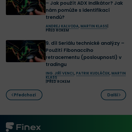
– Jak použít ADX Indikátor? Jak
nám pomůže s identifikací
trendů?
ANDREJ KALVODA
,
MARTIN KLASS
|
PŘED ROKEM
9. díl Seriálu technické analýzy –
Použití Fibonacciho
retracementu (posloupnosti) v
tradingu
ING. JIŘÍ VENCL
,
PATRIK KUDLÁČEK
,
MARTIN
KLASS
|
PŘED ROKEM
Předchozí
Další