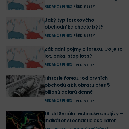
REDAKCE FINEX
|
PŘED 8 LETY
Jaký typ forexového
obchodníka chcete být?
REDAKCE FINEX
|
PŘED 8 LETY
Základní pojmy z forexu. Co je to
lot, páka, stop loss?
REDAKCE FINEX
|
PŘED 8 LETY
Historie forexu: od prvních
obchodů až k obratu přes 5
bilionů dolarů denně
REDAKCE FINEX
|
PŘED 8 LETY
19. díl Seriálu technické analýzy –
Indikátor stochastic oscillator