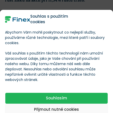
růst zisku na akcii při 11,54% růstu tržeb.
Očekávání pro rok 2025 pak zahrnují
další 30,48%
Souhlas s použitím
nárůst zisku na akcii
a 11,58% nárůst tržeb.
cookies
Abychom Vám mohli poskytnout co nejlepší služby,
Růst ceny akcií Amazonu za posledních 12
používáme různé technologie, mezi které patří i soubory
měsíců
cookies.
Váš souhlas s použitím těchto technologií nám umožní
zpracovávat údaje, jako je Vaše chování při používání
našeho webu. Díky tomu můžeme náš web dále
zlepšovat. Nesouhlas nebo odvolání souhlasu může
nepříznivě ovlivnit určité vlastnosti a funkce těchto
Amazon
/
AMZN
webových stránek.
$272,2
22,22 %
Souhlasím
Finex Férová Cena
AMZN
XXX
Přijmout nutné cookies
Co to je?