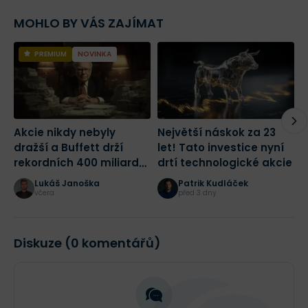
MOHLO BY VÁS ZAJÍMAT
PREMIUM
NOVINKA
Akcie nikdy nebyly
Největší náskok za 23
C
dražší a Buffett drží
let! Tato investice nyní
v
rekordních 400 miliard
drtí technologické akcie
m
dolarů! Jak bych dnes
v
Lukáš Janoška
Patrik Kudláček
začal investovat?
včera
před 3 dny
Diskuze (0 komentářů)