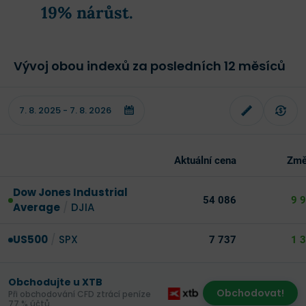
19% nárůst
.
Vývoj obou indexů za posledních 12 měsíců
Aktuální cena
Změ
Dow Jones Industrial
54 086
9 
Average
/
DJIA
US500
/
SPX
7 737
1 
Obchodujte u XTB
Obchodovat!
Při obchodování CFD ztrácí peníze
77 % účtů.