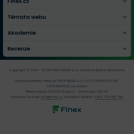
Finex.cz
Témata webu
Akademie
Recenze
Copyright © 2014 - 2026 FINEX MEDIA s.r.o.
Všechna práva vyhrazena.
Provozovatelem webu je FINEX MEDIA s.r.o. (IČO 08446563, DIČ
CZ08446563) se sídlem
Bělehradská 858/23, Praha 2 - Vinohrady, 120 00
Kontaktní e-mail:
info@finex.cz
, kontaktní telefon:
+420 704 183 785