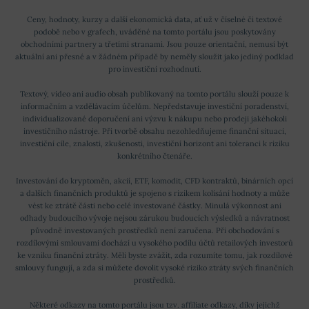
Ceny, hodnoty, kurzy a další ekonomická data, ať už v číselné či textové
podobě nebo v grafech, uváděné na tomto portálu jsou poskytovány
obchodními partnery a třetími stranami. Jsou pouze orientační, nemusí být
aktuální ani přesné a v žádném případě by neměly sloužit jako jediný podklad
pro investiční rozhodnutí.
Textový, video ani audio obsah publikovaný na tomto portálu slouží pouze k
informačním a vzdělávacím účelům. Nepředstavuje investiční poradenství,
individualizované doporučení ani výzvu k nákupu nebo prodeji jakéhokoli
investičního nástroje. Při tvorbě obsahu nezohledňujeme finanční situaci,
investiční cíle, znalosti, zkušenosti, investiční horizont ani toleranci k riziku
konkrétního čtenáře.
Investování do kryptoměn, akcií, ETF, komodit, CFD kontraktů, binárních opcí
a dalších finančních produktů je spojeno s rizikem kolísání hodnoty a může
vést ke ztrátě části nebo celé investované částky. Minulá výkonnost ani
odhady budoucího vývoje nejsou zárukou budoucích výsledků a návratnost
původně investovaných prostředků není zaručena. Při obchodování s
rozdílovými smlouvami dochází u vysokého podílu účtů retailových investorů
ke vzniku finanční ztráty. Měli byste zvážit, zda rozumíte tomu, jak rozdílové
smlouvy fungují, a zda si můžete dovolit vysoké riziko ztráty svých finančních
prostředků.
Některé odkazy na tomto portálu jsou tzv. affiliate odkazy, díky jejichž