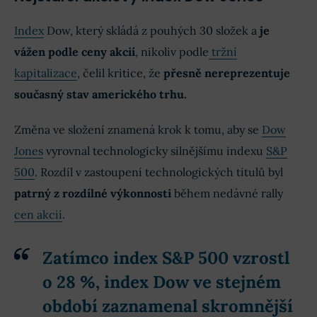
Index
Dow, který skládá z pouhých 30 složek a
je
vážen podle ceny akcií
, nikoliv podle
tržní
kapitalizace
, čelil kritice, že
přesně nereprezentuje
současný stav amerického trhu.
Změna ve složení znamená krok k tomu, aby se
Dow
Jones
vyrovnal technologicky silnějšímu indexu
S&P
500
. Rozdíl v zastoupení technologických titulů byl
patrný z rozdílné výkonnosti
během nedávné rally
cen akcií
.
Zatímco index
S&P 500 vzrostl
o 28 %
, index
Dow ve stejném
období zaznamenal
skromnější