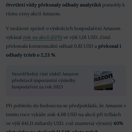
čtvrtletí vždy překonaly odhady analytiků
pomohly k
růstu ceny akcií Amazon.
V nedávné zprávě o výsledcích hospodaření Amazon
vykázal
zisk na akcii (EPS)
ve výši 1,01 USD, čímž
překonala konsensuální odhad 0,81 USD a
překonal i
odhady tržeb o 2,23 %
.
Neuvěřitelný růst zisků! Amazon
představil impozantní výsledky
hospodaření za rok 2023
Při pohledu do budoucna se předpokládá, že Amazon v
tomto roce vykáže zisk 4,06 USD na akcii při tržbách
ve výši 641,11 miliardy USD, což znamená výrazný
40%