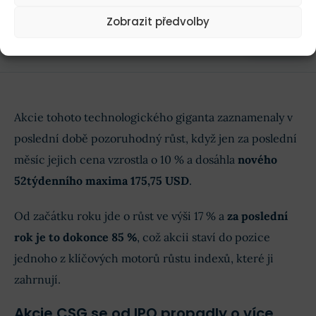
Zobrazit předvolby
Koupit akcie Amazon!
Koupit!
Při obchodování CFD ztrácí peníze 77 %
účtů.
Akcie tohoto technologického giganta zaznamenaly v
poslední době pozoruhodný růst, když jen za poslední
měsíc jejich cena vzrostla o 10 % a dosáhla
nového
52týdenního maxima 175,75 USD
.
Od začátku roku jde o růst ve výši 17 % a
za poslední
rok je to dokonce 85 %
, což akcii staví do pozice
jednoho z klíčových motorů růstu indexů, které ji
zahrnují.
Akcie CSG se od IPO propadly o více